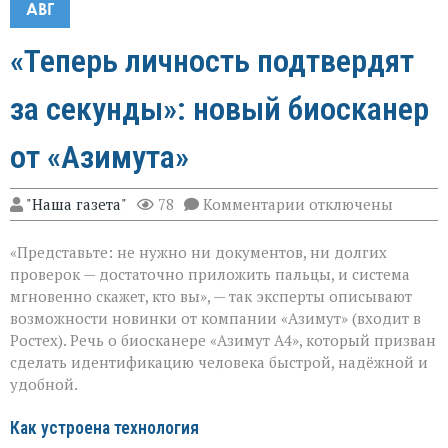
АВГ
«Теперь личность подтвердят
за секунды»: новый биосканер
от «Азимута»
к
"Наша газета"
78
Комментарии
отключены
записи
«Теперь
«Представьте: не нужно ни документов, ни долгих
личность
подтвердят
проверок — достаточно приложить пальцы, и система
за
мгновенно скажет, кто вы», — так эксперты описывают
секунды»:
возможности новинки от компании «Азимут» (входит в
новый
биосканер
Ростех). Речь о биосканере «Азимут А4», который призван
от
сделать идентификацию человека быстрой, надёжной и
«Азимута»
удобной.
Как устроена технология