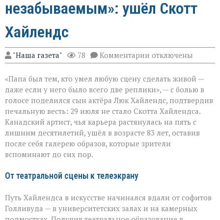
незабываемым»: ушёл Скотт
Хайлендс
к
"Наша газета"
78
Комментарии
отключены
записи
«Он
«Папа был тем, кто умел любую сцену сделать живой —
умел
делать
даже если у него было всего две реплики», — с болью в
второстепенное
голосе поделился сын актёра Люк Хайлендс, подтвердив
незабываемым»:
печальную весть: 29 июля не стало Скотта Хайлендса.
ушёл
Скотт
Канадский артист, чья карьера растянулась на пять с
Хайлендс
лишним десятилетий, ушёл в возрасте 83 лет, оставив
после себя галерею образов, которые зрители
вспоминают до сих пор.
От театральной сцены к телеэкрану
Путь Хайлендса в искусстве начинался вдали от софитов
Голливуда — в университетских залах и на камерных
подмостках. Получив театральное образование в