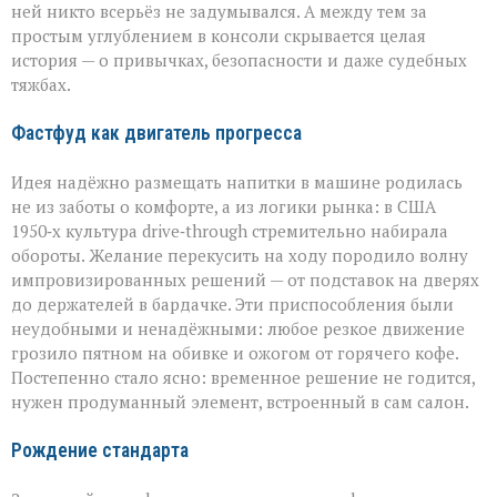
ней никто всерьёз не задумывался. А между тем за
простым углублением в консоли скрывается целая
история — о привычках, безопасности и даже судебных
тяжбах.
Фастфуд как двигатель прогресса
Идея надёжно размещать напитки в машине родилась
не из заботы о комфорте, а из логики рынка: в США
1950‑х культура drive‑through стремительно набирала
обороты. Желание перекусить на ходу породило волну
импровизированных решений — от подставок на дверях
до держателей в бардачке. Эти приспособления были
неудобными и ненадёжными: любое резкое движение
грозило пятном на обивке и ожогом от горячего кофе.
Постепенно стало ясно: временное решение не годится,
нужен продуманный элемент, встроенный в сам салон.
Рождение стандарта