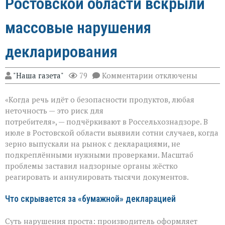
Ростовской области вскрыли
массовые нарушения
декларирования
к
"Наша газета"
79
Комментарии
отключены
записи
Зерно
«Когда речь идёт о безопасности продуктов, любая
под
прицелом:
неточность — это риск для
в
потребителя», — подчёркивают в Россельхознадзоре. В
Ростовской
июле в Ростовской области выявили сотни случаев, когда
области
вскрыли
зерно выпускали на рынок с декларациями, не
массовые
подкреплёнными нужными проверками. Масштаб
нарушения
проблемы заставил надзорные органы жёстко
декларирования
реагировать и аннулировать тысячи документов.
Что скрывается за «бумажной» декларацией
Суть нарушения проста: производитель оформляет