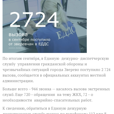
поступило
более
2700
обращений
По итогам сентября, в Единую дежурно- диспетчерскую
службу управления гражданской обороны и
чрезвычайных ситуаций города Зверево поступило 2 724
вызова, сообщается в официальных аккаунтах местной
администрации.
Больше всего – 944 звонка — касалось вызова экстренных
служб. Еще 720 – обращения на тему ЖКХ, 72 – о
необходимости аварийно-спасательных работ.
К сведению, обратиться в Единую дежурную
диспетчерскую службу можно по телефонам: 112 или 8