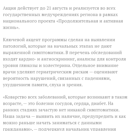
для
Акция действует до 21 августа и реализуется во всех
людей
«серебряного»
государственных медучреждениях региона в рамках
возраста
национального проекта «Продолжительная и активная
жизнь».
Ключевой акцент программы сделан на выявлении
патологий, которые на начальных этапах не дают
выраженной симптоматики. В перечень обследований
входят кардио‑ и ангиоскрининг, анализы для контроля
уровня глюкозы и холестерина. Отдельное внимание
врачи уделяют гериатрическим рискам — оценивают
вероятность нарушений, связанных с падениями,
ухудшением памяти, слуха и зрения.
«Коварство всех заболеваний, которые возникают в таком
возрасте, — это болезни сосудов, сердца, диабет. На
ранних стадиях зачастую нет никакой симптоматики.
Наша задача — выявить их наличие, предупредить и как
можно раньше начать заниматься с данными
гражданами», — подчеркнул начальник управления