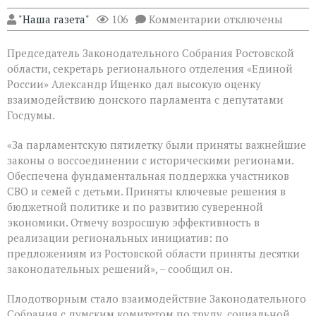
к
"Наша газета"
106
Комментарии
отключены
записи
В
Председатель Законодательного Собрания Ростовской
Государственной
Думе
области, секретарь регионального отделения «Единой
России
России» Александр Ищенко дал высокую оценку
состоялось
взаимодействию донского парламента с депутатами
заключительное
пленарное
Госдумы.
заседание
весенней
«За парламентскую пятилетку были приняты важнейшие
сессии,
законы о воссоединении с историческими регионами.
ставшее
последним
Обеспечена фундаментальная поддержка участников
для
СВО и семей с детьми. Приняты ключевые решения в
VIII
бюджетной политике и по развитию суверенной
созыва
экономики. Отмечу возросшую эффективность в
реализации региональных инициатив: по
предложениям из Ростовской области приняты десятки
законодательных решений», – сообщил он.
Плодотворным стало взаимодействие Законодательного
Собрания с думским комитетом по труду, социальной