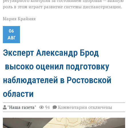
регулярного контроля за состоянием здоровья — важную
роль в этом играет развитие системы диспансеризации.
Мария Крайняя
06
АВГ
Эксперт Александр Брод
высоко оценил подготовку
наблюдателей в Ростовской
области
к
"Наша газета"
94
Комментарии
отключены
записи
Эксперт
Александр
Брод