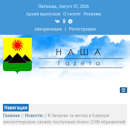
Пятница, Август 07, 2026
Архив выпусков
О газете
Реклама
Авторизация
|
Регистрация
НАША
Гаzета
Навигация
Главная
//
Новости
//
В Зверево за месяц в Единую
диспетчерскую службу поступило более 2700 обращений