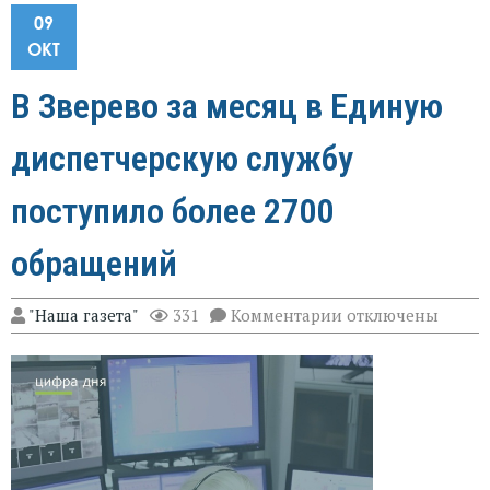
09
ОКТ
В Зверево за месяц в Единую
диспетчерскую службу
поступило более 2700
обращений
к
"Наша газета"
331
Комментарии
отключены
записи
В
Зверево
за
месяц
в
Единую
диспетчерскую
службу