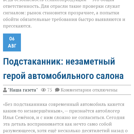
ответственность. Для отрасли такие проверки служат
сигналом: рынок становится прозрачнее, а попытки
обойти обязательные требования быстро выявляются и
пресекаются.
06
АВГ
Подстаканник: незаметный
герой автомобильного салона
к
"Наша газета"
75
Комментарии
отключены
записи
Подстаканник:
«Без подстаканника современный автомобиль кажется
незаметный
герой
каким‑то незавершённым», — признаётся автоблогер
автомобильного
Илья Семёнов, и с ним сложно не согласиться. Сегодня
салона
эта деталь воспринимается как нечто само собой
разумеющееся, хотя ещё несколько десятилетий назад о