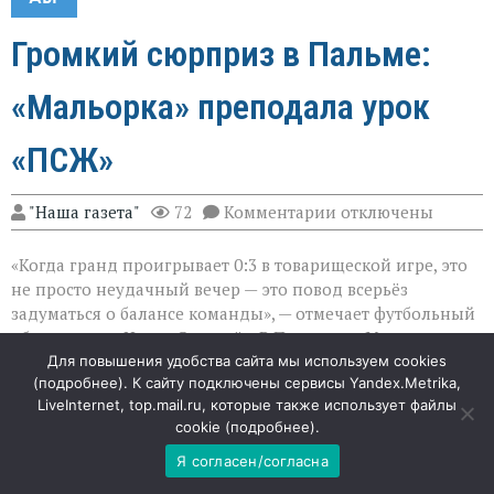
Громкий сюрприз в Пальме:
«Мальорка» преподала урок
«ПСЖ»
к
"Наша газета"
72
Комментарии
отключены
записи
Громкий
«Когда гранд проигрывает 0:3 в товарищеской игре, это
сюрприз
в
не просто неудачный вечер — это повод всерьёз
Пальме:
задуматься о балансе команды», — отмечает футбольный
«Мальорка»
обозреватель Игорь Селезнёв. В Пальма‑де‑Мальорке
преподала
урок
местный клуб уверенно переиграл «ПСЖ», показав, что
Для повышения удобства сайта мы используем cookies
«ПСЖ»
(
подробнее
). К сайту подключены сервисы Yandex.Metrika,
статус соперника не гарантирует результата, если не
LiveInternet, top.mail.ru, которые также использует файлы
хватает сыгранности и концентрации.
cookie (
подробнее
).
Уверенность хозяев и растерянность гостей
Я согласен/согласна