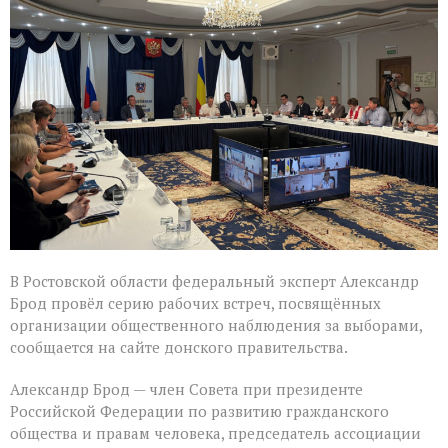
высоко
оценил
подготовку
наблюдателей
в
Ростовской
области
В Ростовской области федеральный эксперт Александр
Брод провёл серию рабочих встреч, посвящённых
организации общественного наблюдения за выборами,
сообщается на сайте донского правительства.
Александр Брод — член Совета при президенте
Российской Федерации по развитию гражданского
общества и правам человека, председатель ассоциации