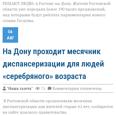
РЕШАЮТ ЛЮДИ» в Ростове-на-Дону. Жители Ростовской
области уже передали более 190 тысяч предложений,
над которыми будут работать парламентарии нового
созыва Госдумы.
06
АВГ
На Дону проходит месячник
диспансеризации для людей
«серебряного» возраста
к
"Наша газета"
75
Комментарии
отключены
записи
На
В Ростовской области организовали месячник
Дону
проходит
диспансеризации для жителей старше 65 лет, сообщается
месячник
на сайте донского правительства.
диспансеризации