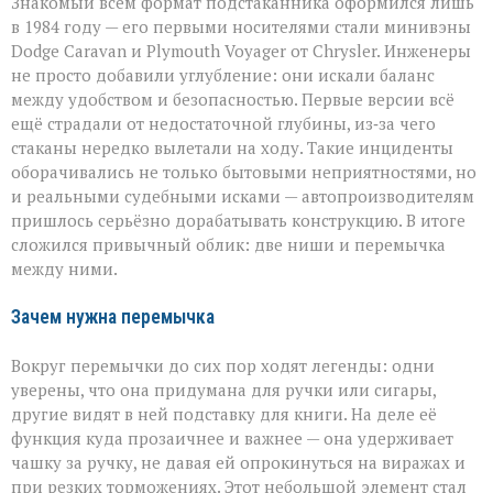
Знакомый всем формат подстаканника оформился лишь
в 1984 году — его первыми носителями стали минивэны
Dodge Caravan и Plymouth Voyager от Chrysler. Инженеры
не просто добавили углубление: они искали баланс
между удобством и безопасностью. Первые версии всё
ещё страдали от недостаточной глубины, из‑за чего
стаканы нередко вылетали на ходу. Такие инциденты
оборачивались не только бытовыми неприятностями, но
и реальными судебными исками — автопроизводителям
пришлось серьёзно дорабатывать конструкцию. В итоге
сложился привычный облик: две ниши и перемычка
между ними.
Зачем нужна перемычка
Вокруг перемычки до сих пор ходят легенды: одни
уверены, что она придумана для ручки или сигары,
другие видят в ней подставку для книги. На деле её
функция куда прозаичнее и важнее — она удерживает
чашку за ручку, не давая ей опрокинуться на виражах и
при резких торможениях. Этот небольшой элемент стал