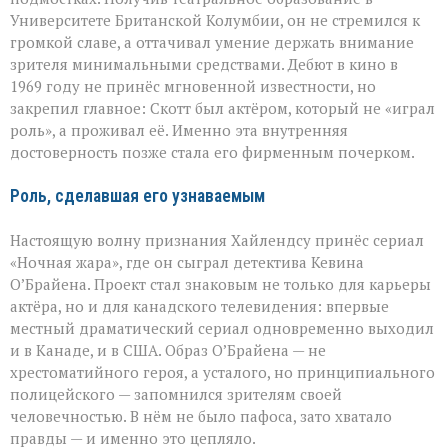
Университете Британской Колумбии, он не стремился к
громкой славе, а оттачивал умение держать внимание
зрителя минимальными средствами. Дебют в кино в
1969 году не принёс мгновенной известности, но
закрепил главное: Скотт был актёром, который не «играл
роль», а проживал её. Именно эта внутренняя
достоверность позже стала его фирменным почерком.
Роль, сделавшая его узнаваемым
Настоящую волну признания Хайлендсу принёс сериал
«Ночная жара», где он сыграл детектива Кевина
О’Брайена. Проект стал знаковым не только для карьеры
актёра, но и для канадского телевидения: впервые
местный драматический сериал одновременно выходил
и в Канаде, и в США. Образ О’Брайена — не
хрестоматийного героя, а усталого, но принципиального
полицейского — запомнился зрителям своей
человечностью. В нём не было пафоса, зато хватало
правды — и именно это цепляло.