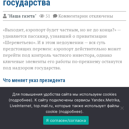
государства
к
"Наша газета"
51
Комментарии
отключены
записи
«Шереметьево»:
«Выходит, аэропорт будет частным, но не до конца?» —
что
уйдёт
удивляется пассажир, узнавший о приватизации
в
«Шереметьево». И в этом недоумении — вся суть
частные
предстоящих перемен: аэропорт действительно может
руки,
а
перейти под контроль частного инвестора, однако
что
ключевые элементы его работы по‑прежнему останутся
останется
под надзором государства.
у
государства
Что меняет указ президента
Подписанный главой государства документ выводит
Для повышения удобства сайта мы используем cookies
«Шереметьево» из списка стратегических предприятий —
(
подробнее
). К сайту подключены сервисы Yandex.Metrika,
это открывает путь к приватизации. При этом власти
LiveInternet, top.mail.ru, которые также использует файлы
cookie (
подробнее
).
заранее очертили жёсткие рамки: профиль аэропорта
должен сохраниться, иностранцам и подконтрольным
Я согласен/согласна
им структурам запрещено приобретать доли, а у