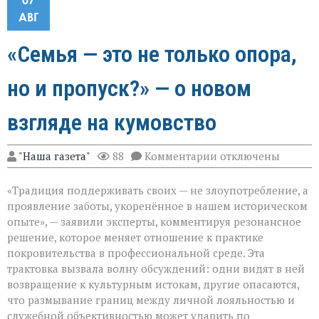
07
АВГ
«Семья — это не только опора,
но и пропуск?» — о новом
взгляде на кумовство
к
"Наша газета"
88
Комментарии
отключены
записи
«Семья — это
«Традиция поддерживать своих — не злоупотребление, а
не
только
проявление заботы, укоренённое в нашем историческом
опора,
опыте», — заявили эксперты, комментируя резонансное
но
решение, которое меняет отношение к практике
и
пропуск?» — о
покровительства в профессиональной среде. Эта
новом
трактовка вызвала волну обсуждений: одни видят в ней
взгляде
возвращение к культурным истокам, другие опасаются,
на
что размывание границ между личной лояльностью и
кумовство
служебной объективностью может ударить по