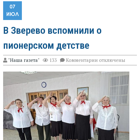
07
ИЮЛ
В Зверево вспомнили о
пионерском детстве
к
"Наша газета"
133
Комментарии
отключены
записи
В
Зверево
вспомнили
о
пионерском
детстве