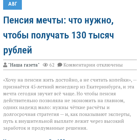
АВГ
Пенсия мечты: что нужно,
чтобы получать 130 тысяч
рублей
к
"Наша газета"
62
Комментарии
отключены
записи
Пенсия
«Хочу на пенсии жить достойно, а не считать копейки», —
мечты:
что
признаётся 45‑летний менеджер из Екатеринбурга, и эта
нужно,
мечта сегодня звучит всё чаще. Но чтобы пенсия
чтобы
действительно позволяла не экономить на главном,
получать
130
одних надежд мало: нужны чёткие расчёты и
тысяч
долгосрочная стратегия — и, как показывают эксперты,
рублей
путь к внушительной выплате лежит через высокий
заработок и продуманные решения.