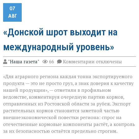
07
АВГ
«Донской шрот выходит на
международный уровень»
к
"Наша газета"
66
Комментарии
отключены
записи
«Донской
«Для аграрного региона каждая тонна экспортируемого
шрот
выходит
продукта — это не просто груз, а знак доверия к качеству
на
нашей продукции», — отметили в профильном
международный
ведомстве, комментируя очередную партию кормов,
уровень»
отправленных из Ростовской области за рубеж. Экспорт
растительных кормов становится заметной частью
внешнеэкономической повестки региона: спрос на
отечественные кормовые компоненты растёт, а контроль
за их безопасностью остаётся предельно строгим.