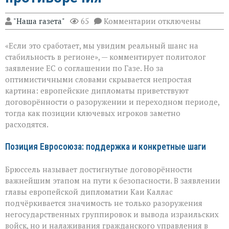
к
"Наша газета"
65
Комментарии
отключены
записи
ЕС
«Если это сработает, мы увидим реальный шанс на
за
мир
стабильность в регионе», — комментирует политолог
в
заявление ЕС о соглашении по Газе. Но за
Газе:
оптимистичными словами скрывается непростая
надежды
и
картина: европейские дипломаты приветствуют
противоречия
договорённости о разоружении и переходном периоде,
тогда как позиции ключевых игроков заметно
расходятся.
Позиция Евросоюза: поддержка и конкретные шаги
Брюссель называет достигнутые договорённости
важнейшим этапом на пути к безопасности. В заявлении
главы европейской дипломатии Каи Каллас
подчёркивается значимость не только разоружения
негосударственных группировок и вывода израильских
войск, но и налаживания гражданского управления в