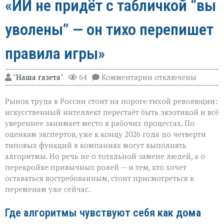
«ИИ не придёт с табличкой “вы
уволены” — он тихо перепишет
правила игры»
к
"Наша газета"
64
Комментарии
отключены
записи
«ИИ
Рынок труда в России стоит на пороге тихой революции:
не
придёт
искусственный интеллект перестаёт быть экзотикой и всё
с
увереннее занимает место в рабочих процессах. По
табличкой
оценкам экспертов, уже к концу 2026 года до четверти
“вы
уволены” — он
типовых функций в компаниях могут выполнять
тихо
алгоритмы. Но речь не о тотальной замене людей, а о
перепишет
перекройке привычных ролей — и тем, кто хочет
правила
оставаться востребованным, стоит присмотреться к
игры»
переменам уже сейчас.
Где алгоритмы чувствуют себя как дома