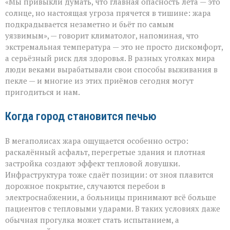
«Мы привыкли думать, что главная опасность лета — это
не
просит
солнце, но настоящая угроза прячется в тишине: жара
разрешения — она
подкрадывается незаметно и бьёт по самым
просто
уязвимым», — говорит климатолог, напоминая, что
приходит»
экстремальная температура — это не просто дискомфорт,
а серьёзный риск для здоровья. В разных уголках мира
люди веками вырабатывали свои способы выживания в
пекле — и многие из этих приёмов сегодня могут
пригодиться и нам.
Когда город становится печью
В мегаполисах жара ощущается особенно остро:
раскалённый асфальт, перегретые здания и плотная
застройка создают эффект тепловой ловушки.
Инфраструктура тоже сдаёт позиции: от зноя плавится
дорожное покрытие, случаются перебои в
электроснабжении, а больницы принимают всё больше
пациентов с тепловыми ударами. В таких условиях даже
обычная прогулка может стать испытанием, а