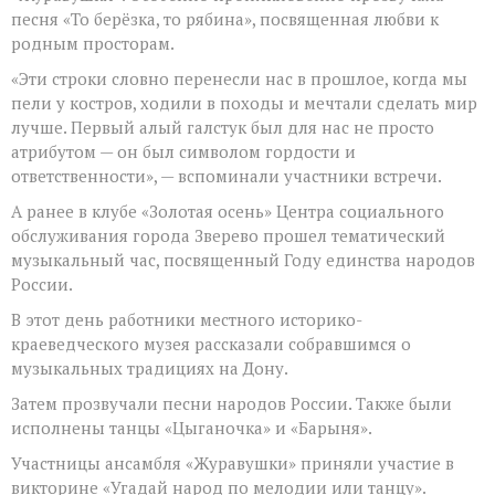
песня «То берёзка, то рябина», посвященная любви к
родным просторам.
«Эти строки словно перенесли нас в прошлое, когда мы
пели у костров, ходили в походы и мечтали сделать мир
лучше. Первый алый галстук был для нас не просто
атрибутом — он был символом гордости и
ответственности», — вспоминали участники встречи.
А ранее в клубе «Золотая осень» Центра социального
обслуживания города Зверево прошел тематический
музыкальный час, посвященный Году единства народов
России.
В этот день работники местного историко-
краеведческого музея рассказали собравшимся о
музыкальных традициях на Дону.
Затем прозвучали песни народов России. Также были
исполнены танцы «Цыганочка» и «Барыня».
Участницы ансамбля «Журавушки» приняли участие в
викторине «Угадай народ по мелодии или танцу».