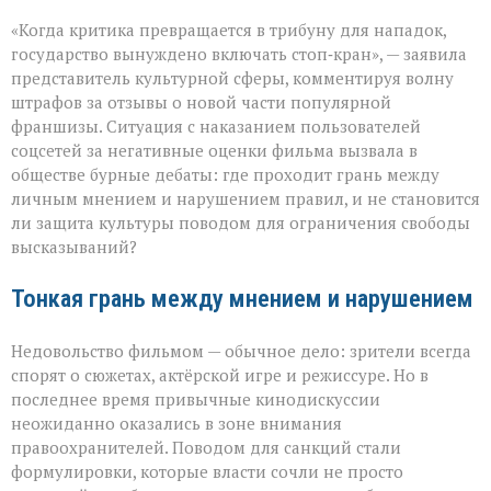
«Свобода
«Когда критика превращается в трибуну для нападок,
слова — не
безлимитный
государство вынуждено включать стоп‑кран», — заявила
тариф»:
представитель культурной сферы, комментируя волну
споры
штрафов за отзывы о новой части популярной
вокруг
отзывов
франшизы. Ситуация с наказанием пользователей
о
соцсетей за негативные оценки фильма вызвала в
кино
обществе бурные дебаты: где проходит грань между
личным мнением и нарушением правил, и не становится
ли защита культуры поводом для ограничения свободы
высказываний?
Тонкая грань между мнением и нарушением
Недовольство фильмом — обычное дело: зрители всегда
спорят о сюжетах, актёрской игре и режиссуре. Но в
последнее время привычные кинодискуссии
неожиданно оказались в зоне внимания
правоохранителей. Поводом для санкций стали
формулировки, которые власти сочли не просто