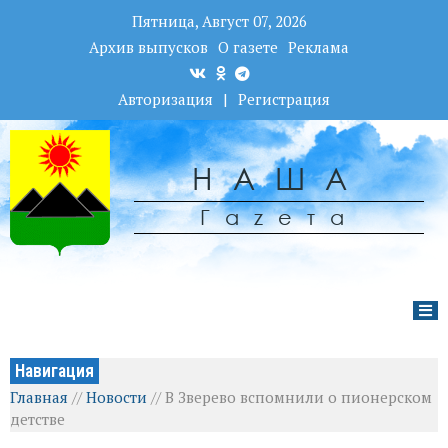
Пятница, Август 07, 2026
Архив выпусков
О газете
Реклама
Авторизация
|
Регистрация
НАША
Гаzета
Навигация
Главная
//
Новости
//
В Зверево вспомнили о пионерском
детстве