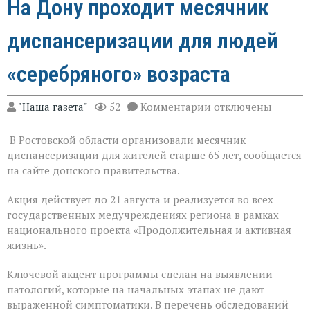
На Дону проходит месячник
диспансеризации для людей
«серебряного» возраста
к
"Наша газета"
52
Комментарии
отключены
записи
На
В Ростовской области организовали месячник
Дону
проходит
диспансеризации для жителей старше 65 лет, сообщается
месячник
на сайте донского правительства.
диспансеризации
для
Акция действует до 21 августа и реализуется во всех
людей
«серебряного»
государственных медучреждениях региона в рамках
возраста
национального проекта «Продолжительная и активная
жизнь».
Ключевой акцент программы сделан на выявлении
патологий, которые на начальных этапах не дают
выраженной симптоматики. В перечень обследований