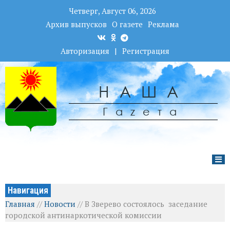
Четверг, Август 06, 2026
Архив выпусков
О газете
Реклама
Авторизация
|
Регистрация
НАША
Гаzета
Навигация
Главная
//
Новости
//
В Зверево состоялось заседание
городской антинаркотической комиссии