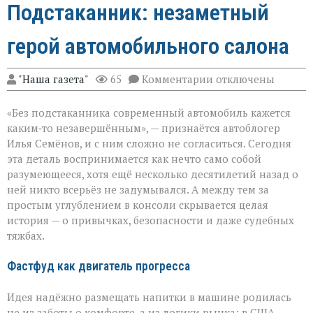
Подстаканник: незаметный
герой автомобильного салона
к
"Наша газета"
65
Комментарии
отключены
записи
Подстаканник:
«Без подстаканника современный автомобиль кажется
незаметный
герой
каким‑то незавершённым», — признаётся автоблогер
автомобильного
Илья Семёнов, и с ним сложно не согласиться. Сегодня
салона
эта деталь воспринимается как нечто само собой
разумеющееся, хотя ещё несколько десятилетий назад о
ней никто всерьёз не задумывался. А между тем за
простым углублением в консоли скрывается целая
история — о привычках, безопасности и даже судебных
тяжбах.
Фастфуд как двигатель прогресса
Идея надёжно размещать напитки в машине родилась
не из заботы о комфорте, а из логики рынка: в США