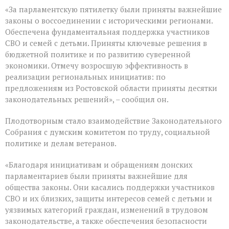
весенней
«За парламентскую пятилетку были приняты важнейшие
сессии,
законы о воссоединении с историческими регионами.
ставшее
последним
Обеспечена фундаментальная поддержка участников
для
СВО и семей с детьми. Приняты ключевые решения в
VIII
бюджетной политике и по развитию суверенной
созыва
экономики. Отмечу возросшую эффективность в
реализации региональных инициатив: по
предложениям из Ростовской области приняты десятки
законодательных решений», – сообщил он.
Плодотворным стало взаимодействие Законодательного
Собрания с думским комитетом по труду, социальной
политике и делам ветеранов.
«Благодаря инициативам и обращениям донских
парламентариев были приняты важнейшие для
общества законы. Они касались поддержки участников
СВО и их близких, защиты интересов семей с детьми и
уязвимых категорий граждан, изменений в трудовом
законодательстве, а также обеспечения безопасности