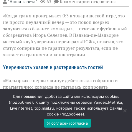
к
"Наша газета"
63
Комментарии
отключены
записи
Громкий
«Когда гранд проигрывает 0:3 в товарищеской игре, это
сюрприз
в
не просто неудачный вечер — это повод всерьёз
Пальме:
задуматься о балансе команды», — отмечает футбольный
«Мальорка»
обозреватель Игорь Селезнёв. В Пальма‑де‑Мальорке
преподала
урок
местный клуб уверенно переиграл «ПСЖ», показав, что
«ПСЖ»
статус соперника не гарантирует результата, если не
хватает сыгранности и концентрации.
Уверенность хозяев и растерянность гостей
«Мальорка» с первых минут действовала собранно и
прагматично: команда не пыталась копировать
зрелищный стиль топ‑клубов, а делала ставку на
Для повышения удобства сайта мы используем cookies
плотную игру и быстрые выходы из обороны. Именно
(
подробнее
). К сайту подключены сервисы Yandex.Metrika,
эта простота и принесла плоды: голы Зиту Лувумбу, Яна
LiveInternet, top.mail.ru, которые также использует файлы
Вирджили и Антонио Раильо сложились в убедительный
cookie (
подробнее
).
счёт. Для «ПСЖ» же матч стал проверкой на прочность,
Я согласен/согласна
которая выявила уязвимые места: парижане выглядели