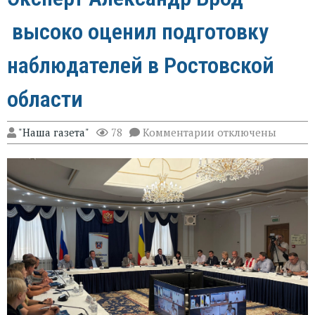
высоко оценил подготовку
наблюдателей в Ростовской
области
к
"Наша газета"
78
Комментарии
отключены
записи
Эксперт
Александр
Брод
высоко
оценил
подготовку
наблюдателей
в
Ростовской
области