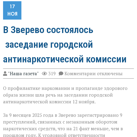
17
НОЯ
В Зверево состоялось
заседание городской
антинаркотической комиссии
к
"Наша газета"
319
Комментарии
отключены
записи
В
О профилактике наркомании и пропаганде здорового
Зверево
состоялось
образа жизни шла речь на заседании городской
заседание
антинаркотической комиссии 12 ноября.
городской
антинаркотическ
комиссии
За 9 месяцев 2025 года в Зверево зарегистрировано 9
преступлений, связанных с незаконным оборотом
наркотических средств, что на 21 факт меньше, чем в
прошлом году. К уголовной ответственности