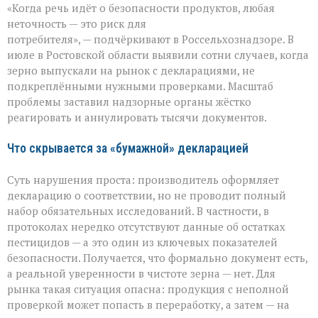
«Когда речь идёт о безопасности продуктов, любая
под
прицелом:
неточность — это риск для
в
потребителя», — подчёркивают в Россельхознадзоре. В
Ростовской
июле в Ростовской области выявили сотни случаев, когда
области
вскрыли
зерно выпускали на рынок с декларациями, не
массовые
подкреплёнными нужными проверками. Масштаб
нарушения
проблемы заставил надзорные органы жёстко
декларирования
реагировать и аннулировать тысячи документов.
Что скрывается за «бумажной» декларацией
Суть нарушения проста: производитель оформляет
декларацию о соответствии, но не проводит полный
набор обязательных исследований. В частности, в
протоколах нередко отсутствуют данные об остатках
пестицидов — а это один из ключевых показателей
безопасности. Получается, что формально документ есть,
а реальной уверенности в чистоте зерна — нет. Для
рынка такая ситуация опасна: продукция с неполной
проверкой может попасть в переработку, а затем — на