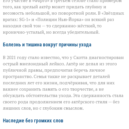
Его участие в «Фарго» в третьем сезоне стало примером
того, как зрелый актёр может придать глубину и
весомость небольшой, но поворотной роли. В «Звёздных
вратах: SG‑1» и «Полиции Нью‑Йорка» он всякий раз
находил свой тон — то сдержанно-жёсткий, то
иронично-усталый, но всегда убедительный.
Болезнь и тишина вокруг причины ухода
В 2021 году стало известно, что у Скотта диагностирован
острый миелоидный лейкоз. Актёр не делал из этого
публичной драмы, предпочитая беречь личное
пространство. Семья также не раскрывает деталей
последних лет его жизни, подчёркивая, что для них
важнее сохранить память о его творчестве, а не
обсуждать обстоятельства ухода. Эта сдержанность стала
своего рода продолжением его актёрского стиля — без
лишних слов, но с глубоким смыслом.
Наследие без громких слов