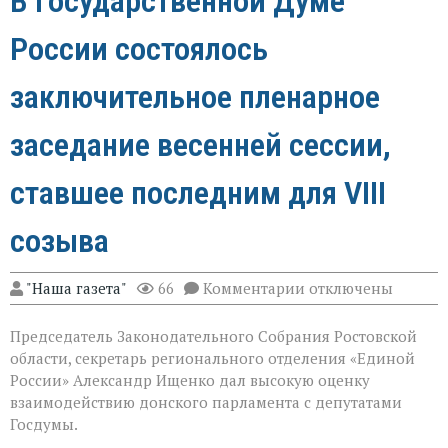
В Государственной Думе
России состоялось
заключительное пленарное
заседание весенней сессии,
ставшее последним для VIII
созыва
к
"Наша газета"
66
Комментарии
отключены
записи
В
Председатель Законодательного Собрания Ростовской
Государственной
Думе
области, секретарь регионального отделения «Единой
России
России» Александр Ищенко дал высокую оценку
состоялось
взаимодействию донского парламента с депутатами
заключительное
пленарное
Госдумы.
заседание