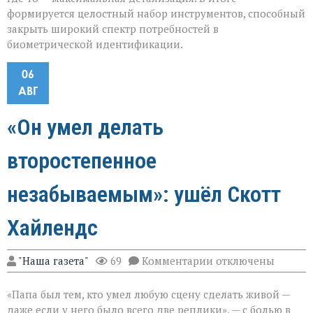
формируется целостный набор инструментов, способный
закрыть широкий спектр потребностей в
биометрической идентификации.
06
АВГ
«Он умел делать
второстепенное
незабываемым»: ушёл Скотт
Хайлендс
к
"Наша газета"
69
Комментарии
отключены
записи
«Он
«Папа был тем, кто умел любую сцену сделать живой —
умел
делать
даже если у него было всего две реплики», — с болью в