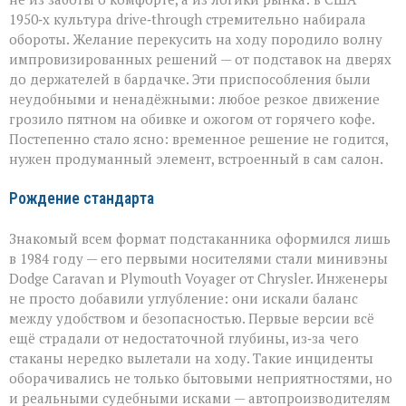
1950‑х культура drive‑through стремительно набирала
обороты. Желание перекусить на ходу породило волну
импровизированных решений — от подставок на дверях
до держателей в бардачке. Эти приспособления были
неудобными и ненадёжными: любое резкое движение
грозило пятном на обивке и ожогом от горячего кофе.
Постепенно стало ясно: временное решение не годится,
нужен продуманный элемент, встроенный в сам салон.
Рождение стандарта
Знакомый всем формат подстаканника оформился лишь
в 1984 году — его первыми носителями стали минивэны
Dodge Caravan и Plymouth Voyager от Chrysler. Инженеры
не просто добавили углубление: они искали баланс
между удобством и безопасностью. Первые версии всё
ещё страдали от недостаточной глубины, из‑за чего
стаканы нередко вылетали на ходу. Такие инциденты
оборачивались не только бытовыми неприятностями, но
и реальными судебными исками — автопроизводителям