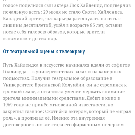
второстепенное
голосе поделился сын актёра Люк Хайлендс, подтвердив
незабываемым»:
печальную весть: 29 июля не стало Скотта Хайлендса.
ушёл
Скотт
Канадский артист, чья карьера растянулась на пять с
Хайлендс
лишним десятилетий, ушёл в возрасте 83 лет, оставив
после себя галерею образов, которые зрители
вспоминают до сих пор.
От театральной сцены к телеэкрану
Путь Хайлендса в искусстве начинался вдали от софитов
Голливуда — в университетских залах и на камерных
подмостках. Получив театральное образование в
Университете Британской Колумбии, он не стремился к
громкой славе, а оттачивал умение держать внимание
зрителя минимальными средствами. Дебют в кино в
1969 году не принёс мгновенной известности, но
закрепил главное: Скотт был актёром, который не «играл
роль», а проживал её. Именно эта внутренняя
достоверность позже стала его фирменным почерком.