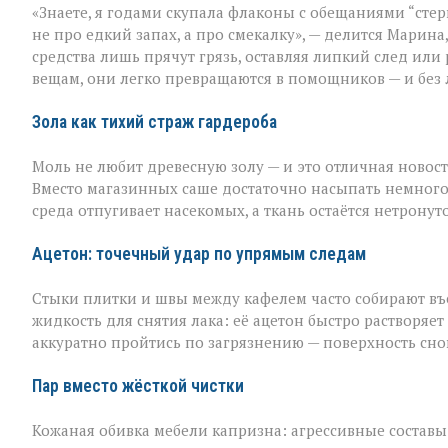
«Знаете, я годами скупала флаконы с обещаниями “стер
бытовая
химия
не про едкий запах, а про смекалку», — делится Марина
бессильна:
средства лишь прячут грязь, оставляя липкий след или
хитрости
вещам, они легко превращаются в помощников — и без 
для
идеальной
чистоты
Зола как тихий страж гардероба
Моль не любит древесную золу — и это отличная новост
Вместо магазинных саше достаточно насыпать немного
среда отпугивает насекомых, а ткань остаётся нетронут
Ацетон: точечный удар по упрямым следам
Стыки плитки и швы между кафелем часто собирают въев
жидкость для снятия лака: её ацетон быстро растворяет
аккуратно пройтись по загрязнению — поверхность сно
Пар вместо жёсткой чистки
Кожаная обивка мебели капризна: агрессивные составы 