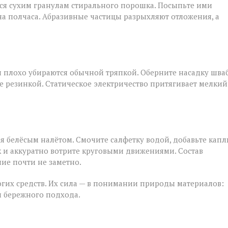
тся сухим гранулам стирального порошка. Посыпьте ими
на полчаса. Абразивные частицы разрыхляют отложения, а
и плохо убираются обычной тряпкой. Оберните насадку шва
резинкой. Статическое электричество притягивает мелкий
я белёсым налётом. Смочите салфетку водой, добавьте кап
 и аккуратно вотрите круговыми движениями. Состав
ие почти не заметно.
гих средств. Их сила — в понимании природы материалов:
 и бережного подхода.