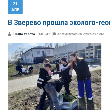
21
АПР
В Зверево прошла эколого-ге
к
"Наша газета"
342
Комментарии
отключены
записи
В
Зверево
прошла
эколого-
географическа
викторина