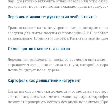
пар: достаточно включить отпариватель или утюг с пар
раскрывает поры и мягко выталкивает грязь наружу, со
Перекись и моющее: дуэт против зелёных пятен
Трава оставляет на ткани упрямые следы, которые не 
средства для мытья посуды (в пропорции 2 к 1) работае
выдерживают 15 минут и стирают. Растительные пигме
Лимон против въевшихся запахов
Деревянная разделочная доска со временем впитывает а
справляется лучше: половинка цитруса, которой натира
дезинфицирует поры дерева.
Картофель как деликатный инструмент
Когда цоколь лампочки ломается и остаётся в патроне, н
светильник, затем возьмите половинку сырого картофел
помогает провернуть остаток без риска пораниться. Пр