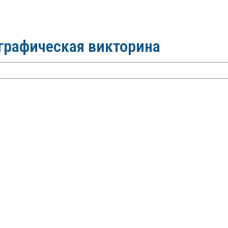
ографическая викторина
я