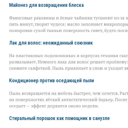
Майонез для возвращения блеска
Фаянсовые раковины и белые чайники тускнеют из‑за 
пять минут, творит чудеса: масло заполняет микропоры, 
полировки сухой тканью поверхность сияет, будто пос
Лак для волос: неожиданный союзник
На пластиковых подоконниках и корпусах техники скап
размазывает. Немного лака для волос решает проблему
снимите салфеткой. Пыль прилипает к слою и уходит вме
Кондиционер против оседающей пыли
Пыль возвращается на мебель быстрее, чем хочется. Рас
на поверхностях лёгкий антистатический барьер. Пос
оседает — эффект держится около недели.
Стиральный порошок как помощник в санузле