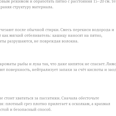
овым режимом и обработать пятно с расстояния 15–20 см. Т
храняя структуру материала.
исчезают после обычной стирки. Смесь перекиси водорода и
т как мягкий отбеливатель: кашицу наносят на пятно,
нты разрушаются, не повреждая волокна.
роматы рыбы и лука так, что даже кипяток не спасает. Лим
ют поверхность, нейтрализует запахи за счёт кислоты и зао
е стоит хвататься за пассатижи. Сначала обесточьте
я: плотный срез плотно прилегает к осколкам, а крахмал
остой и безопасный способ.