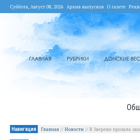
Суббота, Август 08, 2026
Архив выпусков
О газете
Рекл
ГЛАВНАЯ
РУБРИКИ
ДОНСКИЕ ВЕС
Общ
Навигация
Главная
//
Новости
//
В Зверево прошла эк