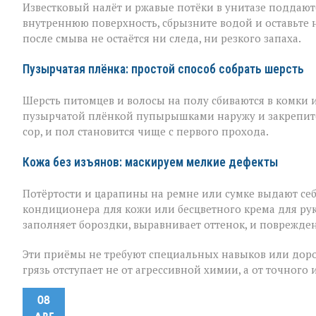
Известковый налёт и ржавые потёки в унитазе поддаю
внутреннюю поверхность, сбрызните водой и оставьте 
после смыва не остаётся ни следа, ни резкого запаха.
Пузырчатая плёнка: простой способ собрать шерсть
Шерсть питомцев и волосы на полу сбиваются в комки 
пузырчатой плёнкой пупырышками наружу и закрепите 
сор, и пол становится чище с первого прохода.
Кожа без изъянов: маскируем мелкие дефекты
Потёртости и царапины на ремне или сумке выдают себ
кондиционера для кожи или бесцветного крема для рук
заполняет бороздки, выравнивает оттенок, и поврежден
Эти приёмы не требуют специальных навыков или доро
грязь отступает не от агрессивной химии, а от точного
08