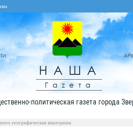
ама
ТИ
АР
НАША
Гаzета
ественно-политическая газета города Зве
олого-географическая викторина