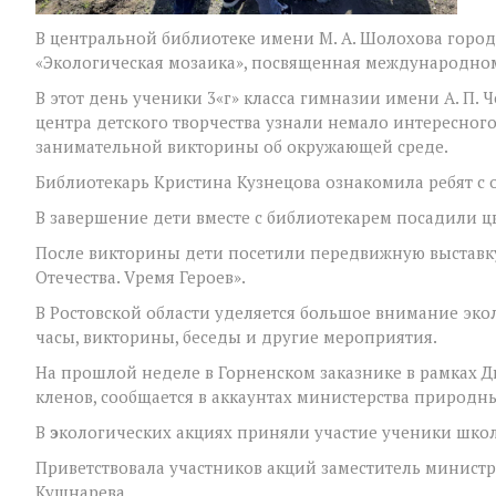
В центральной библиотеке имени М. А. Шолохова горо
«Экологическая мозаика», посвященная международно
В этот день ученики 3«г» класса гимназии имени А. П.
центра детского творчества узнали немало интересного
занимательной викторины об окружающей среде.
Библиотекарь Кристина Кузнецова ознакомила ребят с 
В завершение дети вместе с библиотекарем посадили 
После викторины дети посетили передвижную выставку
Отечества. Vремя Героев».
В Ростовской области уделяется большое внимание эко
часы, викторины, беседы и другие мероприятия.
На прошлой неделе в Горненском заказнике в рамках 
кленов, сообщается в аккаунтах министерства природны
В
э
кологических акциях приняли участие ученики школ
Приветствовала участников акций заместитель министр
Кушнарева.