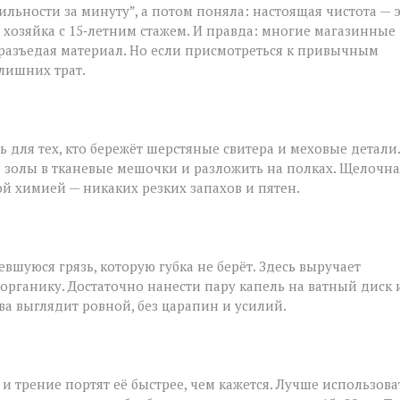
ильности за минуту”, а потом поняла: настоящая чистота — 
, хозяйка с 15‑летним стажем. И правда: многие магазинные
 разъедая материал. Но если присмотреться к привычным
лишних трат.
ь для тех, кто бережёт шерстяные свитера и меховые детали.
 золы в тканевые мешочки и разложить на полках. Щелочна
ой химией — никаких резких запахов и пятен.
шуюся грязь, которую губка не берёт. Здесь выручает
 органику. Достаточно нанести пару капель на ватный диск 
ва выглядит ровной, без царапин и усилий.
и трение портят её быстрее, чем кажется. Лучше использова