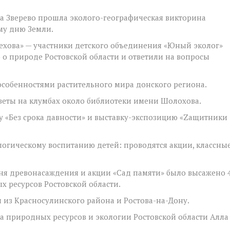
да Зверево прошла эколого-географическая викторина
му дню Земли.
 Чехова» — участники детского объединения «Юный эколог»
 о природе Ростовской области и ответили на вопросы
особенностями растительного мира донского региона.
цветы на клумбах около библиотеки имени Шолохова.
 «Без срока давности» и выставку-экспозицию «Zащитники
логическому воспитанию детей: проводятся акции, классны
Дня древонасаждения и акции «Сад памяти» было высажено 
х ресурсов Ростовской области.
 из Красносулинского района и Ростова-на-Дону.
а природных ресурсов и экологии Ростовской области Алла