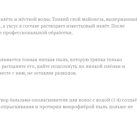
налёта и жёсткой воды. Тонкий слой майонеза, выдержанны
а уксус в составе растворяет известковый налёт. После
ле профессиональной обработки.
ливается тонкая липкая пыль, которую тряпка только
: распылите его, дайте подсохнуть до липкой плёнки и
сте с ним, не оставляя разводов.
твор бальзама‑ополаскивателя для волос с водой (1:4) создаё
ле опрыскивания и протирки микрофиброй пыль дольше не