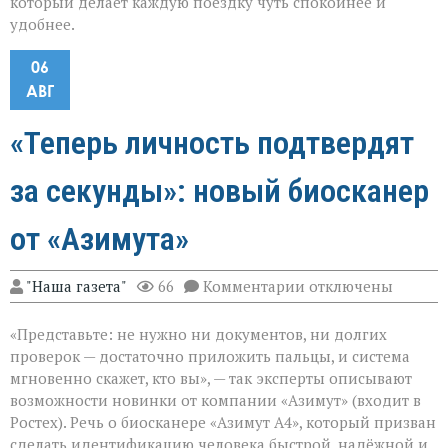
который делает каждую поездку чуть спокойнее и
удобнее.
06
АВГ
«Теперь личность подтвердят
за секунды»: новый биосканер
от «Азимута»
к
"Наша газета"
66
Комментарии
отключены
записи
«Теперь
«Представьте: не нужно ни документов, ни долгих
личность
подтвердят
проверок — достаточно приложить пальцы, и система
за
мгновенно скажет, кто вы», — так эксперты описывают
секунды»:
возможности новинки от компании «Азимут» (входит в
новый
биосканер
Ростех). Речь о биосканере «Азимут А4», который призван
от
сделать идентификацию человека быстрой, надёжной и