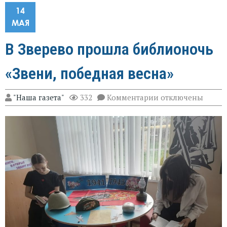
14
МАЯ
В Зверево прошла библионочь
«Звени, победная весна»
к
"Наша газета"
332
Комментарии
отключены
записи
В
Зверево
прошла
библионочь
«Звени,
победная
весна»