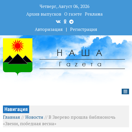
Четверг, Август 06, 2026
Архив выпусков
О газете
Реклама
Авторизация
|
Регистрация
НАША
Гаzета
Навигация
Главная
//
Новости
//
В Зверево прошла библионочь
«Звени, победная весна»