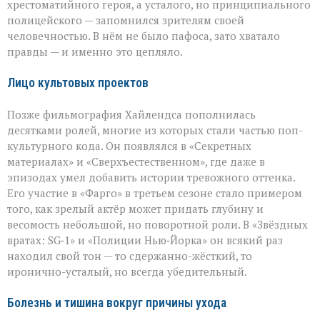
хрестоматийного героя, а усталого, но принципиального
полицейского — запомнился зрителям своей
человечностью. В нём не было пафоса, зато хватало
правды — и именно это цепляло.
Лицо культовых проектов
Позже фильмография Хайлендса пополнилась
десятками ролей, многие из которых стали частью поп-
культурного кода. Он появлялся в «Секретных
материалах» и «Сверхъестественном», где даже в
эпизодах умел добавить истории тревожного оттенка.
Его участие в «Фарго» в третьем сезоне стало примером
того, как зрелый актёр может придать глубину и
весомость небольшой, но поворотной роли. В «Звёздных
вратах: SG‑1» и «Полиции Нью‑Йорка» он всякий раз
находил свой тон — то сдержанно-жёсткий, то
иронично-усталый, но всегда убедительный.
Болезнь и тишина вокруг причины ухода