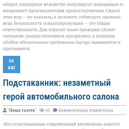
оборот, надзорное ведомство аннулирует декларации и
направляет производителям предостережения. Смысл
этих мер — не наказать, а заставить соблюдать правила:
ведь безопасность сельхозпродукции — это общая
ответственность. Для отрасли такие проверки служат
сигналом: рынок становится прозрачнее, а попытки
обойти обязательные требования быстро выявляются и
пресекаются.
06
АВГ
Подстаканник: незаметный
герой автомобильного салона
к
"Наша газета"
65
Комментарии
отключены
записи
Подстаканник:
«Без подстаканника современный автомобиль кажется
незаметный