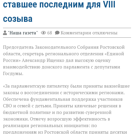
ставшее последним для VIII
созыва
к
"Наша газета"
68
Комментарии
отключены
записи
В
Председатель Законодательного Собрания Ростовской
Государственной
Думе
области, секретарь регионального отделения «Единой
России
России» Александр Ищенко дал высокую оценку
состоялось
взаимодействию донского парламента с депутатами
заключительное
пленарное
Госдумы.
заседание
весенней
«За парламентскую пятилетку были приняты важнейшие
сессии,
законы о воссоединении с историческими регионами.
ставшее
последним
Обеспечена фундаментальная поддержка участников
для
СВО и семей с детьми. Приняты ключевые решения в
VIII
бюджетной политике и по развитию суверенной
созыва
экономики. Отмечу возросшую эффективность в
реализации региональных инициатив: по
предложениям из Ростовской области приняты десятки