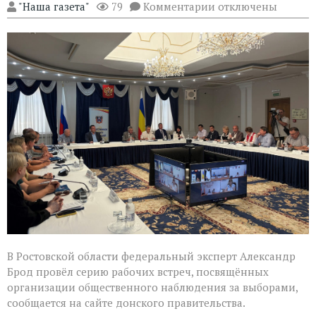
к
"Наша газета"
79
Комментарии
отключены
записи
Эксперт
Александр
Брод
высоко
оценил
подготовку
наблюдателей
в
Ростовской
области
В Ростовской области федеральный эксперт Александр
Брод провёл серию рабочих встреч, посвящённых
организации общественного наблюдения за выборами,
сообщается на сайте донского правительства.