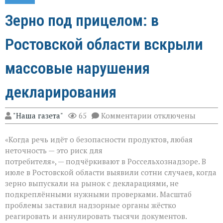
Зерно под прицелом: в
Ростовской области вскрыли
массовые нарушения
декларирования
к
"Наша газета"
65
Комментарии
отключены
записи
Зерно
«Когда речь идёт о безопасности продуктов, любая
под
прицелом:
неточность — это риск для
в
потребителя», — подчёркивают в Россельхознадзоре. В
Ростовской
июле в Ростовской области выявили сотни случаев, когда
области
вскрыли
зерно выпускали на рынок с декларациями, не
массовые
подкреплёнными нужными проверками. Масштаб
нарушения
проблемы заставил надзорные органы жёстко
декларирования
реагировать и аннулировать тысячи документов.