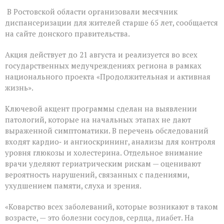
На
В Ростовской области организовали месячник
Дону
проходит
диспансеризации для жителей старше 65 лет, сообщается
месячник
на сайте донского правительства.
диспансеризации
для
Акция действует до 21 августа и реализуется во всех
людей
«серебряного»
государственных медучреждениях региона в рамках
возраста
национального проекта «Продолжительная и активная
жизнь».
Ключевой акцент программы сделан на выявлении
патологий, которые на начальных этапах не дают
выраженной симптоматики. В перечень обследований
входят кардио‑ и ангиоскрининг, анализы для контроля
уровня глюкозы и холестерина. Отдельное внимание
врачи уделяют гериатрическим рискам — оценивают
вероятность нарушений, связанных с падениями,
ухудшением памяти, слуха и зрения.
«Коварство всех заболеваний, которые возникают в таком
возрасте, — это болезни сосудов, сердца, диабет. На