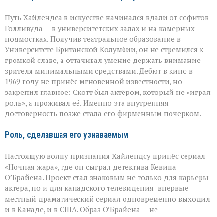
Путь Хайлендса в искусстве начинался вдали от софитов
Голливуда — в университетских залах и на камерных
подмостках. Получив театральное образование в
Университете Британской Колумбии, он не стремился к
громкой славе, а оттачивал умение держать внимание
зрителя минимальными средствами. Дебют в кино в
1969 году не принёс мгновенной известности, но
закрепил главное: Скотт был актёром, который не «играл
роль», а проживал её. Именно эта внутренняя
достоверность позже стала его фирменным почерком.
Роль, сделавшая его узнаваемым
Настоящую волну признания Хайлендсу принёс сериал
«Ночная жара», где он сыграл детектива Кевина
О’Брайена. Проект стал знаковым не только для карьеры
актёра, но и для канадского телевидения: впервые
местный драматический сериал одновременно выходил
и в Канаде, и в США. Образ О’Брайена — не