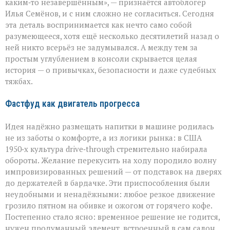
герой
каким‑то незавершённым», — признаётся автоблогер
автомобильного
Илья Семёнов, и с ним сложно не согласиться. Сегодня
салона
эта деталь воспринимается как нечто само собой
разумеющееся, хотя ещё несколько десятилетий назад о
ней никто всерьёз не задумывался. А между тем за
простым углублением в консоли скрывается целая
история — о привычках, безопасности и даже судебных
тяжбах.
Фастфуд как двигатель прогресса
Идея надёжно размещать напитки в машине родилась
не из заботы о комфорте, а из логики рынка: в США
1950‑х культура drive‑through стремительно набирала
обороты. Желание перекусить на ходу породило волну
импровизированных решений — от подставок на дверях
до держателей в бардачке. Эти приспособления были
неудобными и ненадёжными: любое резкое движение
грозило пятном на обивке и ожогом от горячего кофе.
Постепенно стало ясно: временное решение не годится,
нужен продуманный элемент, встроенный в сам салон.