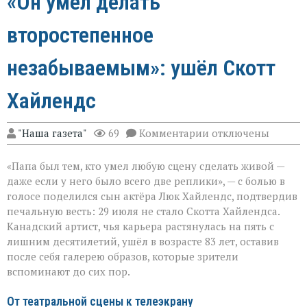
«Он умел делать
второстепенное
незабываемым»: ушёл Скотт
Хайлендс
к
"Наша газета"
69
Комментарии
отключены
записи
«Он
«Папа был тем, кто умел любую сцену сделать живой —
умел
делать
даже если у него было всего две реплики», — с болью в
второстепенное
голосе поделился сын актёра Люк Хайлендс, подтвердив
незабываемым»:
печальную весть: 29 июля не стало Скотта Хайлендса.
ушёл
Скотт
Канадский артист, чья карьера растянулась на пять с
Хайлендс
лишним десятилетий, ушёл в возрасте 83 лет, оставив
после себя галерею образов, которые зрители
вспоминают до сих пор.
От театральной сцены к телеэкрану