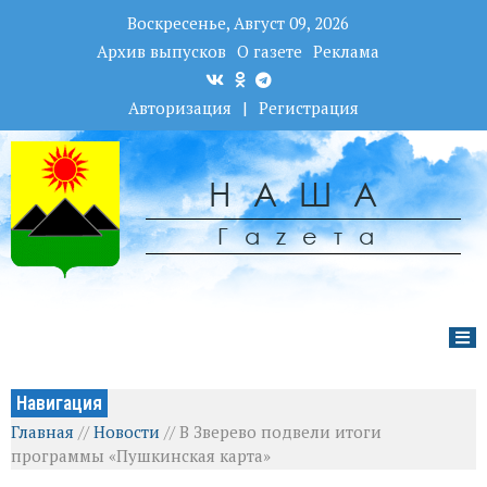
Воскресенье, Август 09, 2026
Архив выпусков
О газете
Реклама
Авторизация
|
Регистрация
НАША
Гаzета
Навигация
Главная
//
Новости
//
В Зверево подвели итоги
программы «Пушкинская карта»