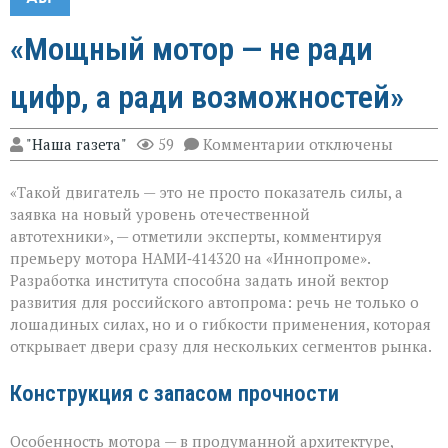
«Мощный мотор — не ради
цифр, а ради возможностей»
к
"Наша газета"
59
Комментарии
отключены
записи
«Мощный
«Такой двигатель — это не просто показатель силы, а
мотор — не
ради
заявка на новый уровень отечественной
цифр,
автотехники», — отметили эксперты, комментируя
а
премьеру мотора НАМИ‑414320 на «Иннопроме».
ради
возможностей»
Разработка института способна задать иной вектор
развития для российского автопрома: речь не только о
лошадиных силах, но и о гибкости применения, которая
открывает двери сразу для нескольких сегментов рынка.
Конструкция с запасом прочности
Особенность мотора — в продуманной архитектуре,