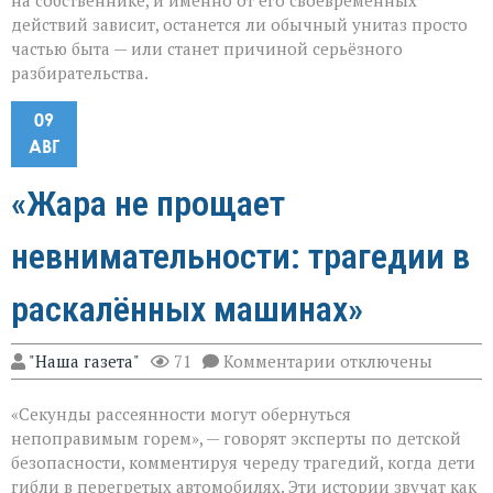
на собственнике, и именно от его своевременных
действий зависит, останется ли обычный унитаз просто
частью быта — или станет причиной серьёзного
разбирательства.
09
АВГ
«Жара не прощает
невнимательности: трагедии в
раскалённых машинах»
к
"Наша газета"
71
Комментарии
отключены
записи
«Жара
«Секунды рассеянности могут обернуться
не
прощает
непоправимым горем», — говорят эксперты по детской
невнимательности
безопасности, комментируя череду трагедий, когда дети
трагедии
гибли в перегретых автомобилях. Эти истории звучат как
в