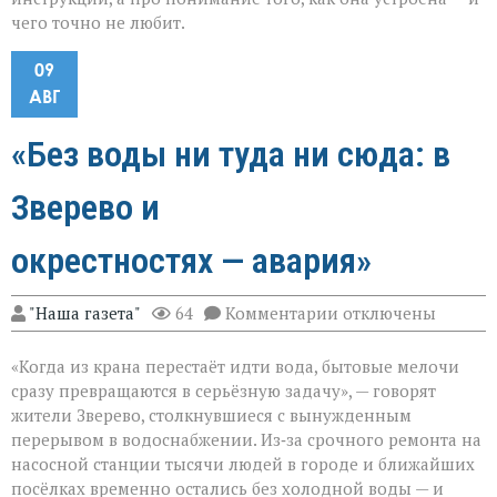
чего точно не любит.
09
АВГ
«Без воды ни туда ни сюда: в
Зверево и
окрестностях — авария»
к
"Наша газета"
64
Комментарии
отключены
записи
«Без
«Когда из крана перестаёт идти вода, бытовые мелочи
воды
ни
сразу превращаются в серьёзную задачу», — говорят
туда
жители Зверево, столкнувшиеся с вынужденным
ни
перерывом в водоснабжении. Из‑за срочного ремонта на
сюда:
в
насосной станции тысячи людей в городе и ближайших
Зверево
посёлках временно остались без холодной воды — и