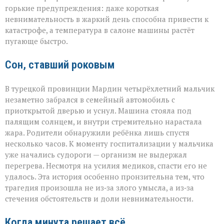
раскалённых
горькие предупреждения: даже короткая
машинах»
невнимательность в жаркий день способна привести к
катастрофе, а температура в салоне машины растёт
пугающе быстро.
Сон, ставший роковым
В турецкой провинции Мардин четырёхлетний мальчик
незаметно забрался в семейный автомобиль с
приоткрытой дверью и уснул. Машина стояла под
палящим солнцем, и внутри стремительно нарастала
жара. Родители обнаружили ребёнка лишь спустя
несколько часов. К моменту госпитализации у мальчика
уже начались судороги — организм не выдержал
перегрева. Несмотря на усилия медиков, спасти его не
удалось. Эта история особенно пронзительна тем, что
трагедия произошла не из‑за злого умысла, а из‑за
стечения обстоятельств и доли невнимательности.
Когда минута решает всё