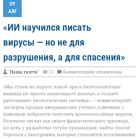
09
АВГ
«ИИ научился писать
вирусы — но не для
разрушения, а для спасения»
к
"Наша газета"
57
Комментарии
отключены
записи
«ИИ
«Мы стоим на пороге новой эры в биотехнологиях:
научился
писать
машина не просто анализирует данные, а создаёт
вирусы — но
работающие биологические системы», — комментируют
не
эксперты прорыв американских учёных, сумевших с
для
разрушения,
помощью нейросети получить жизнеспособные вирусы.
а
Результат звучит как сюжет фантастического триллера,
для
но цель у разработки сугубо прикладная: найти способ
спасения»
бороться с бактериями, которые становятся неуязвимыми