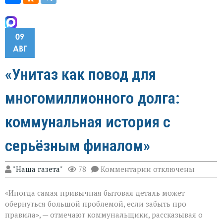
09
АВГ
«Унитаз как повод для
многомиллионного долга:
коммунальная история с
серьёзным финалом»
к
"Наша газета"
78
Комментарии
отключены
записи
«Унитаз
«Иногда самая привычная бытовая деталь может
как
повод
обернуться большой проблемой, если забыть про
для
правила», — отмечают коммунальщики, рассказывая о
многомиллионног