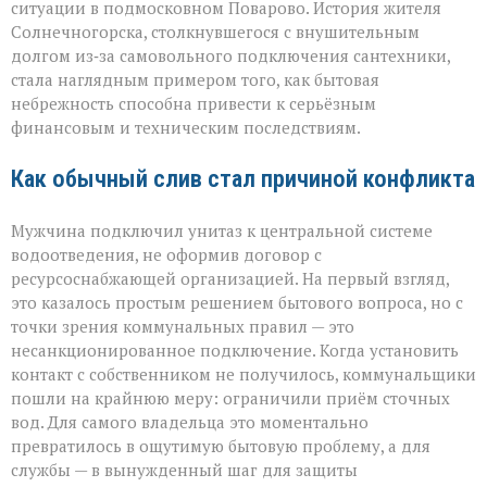
ситуации в подмосковном Поварово. История жителя
долга:
коммунальная
Солнечногорска, столкнувшегося с внушительным
история
долгом из‑за самовольного подключения сантехники,
с
стала наглядным примером того, как бытовая
серьёзным
небрежность способна привести к серьёзным
финалом»
финансовым и техническим последствиям.
Как обычный слив стал причиной конфликта
Мужчина подключил унитаз к центральной системе
водоотведения, не оформив договор с
ресурсоснабжающей организацией. На первый взгляд,
это казалось простым решением бытового вопроса, но с
точки зрения коммунальных правил — это
несанкционированное подключение. Когда установить
контакт с собственником не получилось, коммунальщики
пошли на крайнюю меру: ограничили приём сточных
вод. Для самого владельца это моментально
превратилось в ощутимую бытовую проблему, а для
службы — в вынужденный шаг для защиты