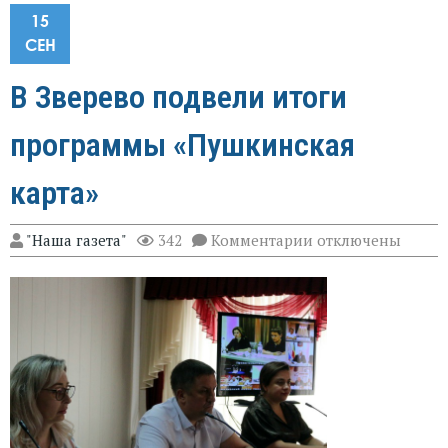
15
СЕН
В Зверево подвели итоги
программы «Пушкинская
карта»
к
"Наша газета"
342
Комментарии
отключены
записи
В
Зверево
подвели
итоги
программы
«Пушкинская
карта»