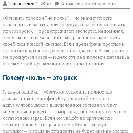
к
"Наша газета"
66
Комментарии
отключены
записи
Батарея
«Оставить телефон “на полке” — не значит просто
скажет
спасибо:
выключить и забыть: для аккумулятора это может стать
правила
приговором», — предупреждают эксперты, напоминая,
хранения
что даже в спящем режиме батарея продолжает жить
гаджета
своей химической жизнью. Если пренебречь простыми
правилами хранения, спустя полгода устройство рискует
не проснуться вовсе — и дело тут не в поломке деталей, а
в незаметной деградации источника питания.
Почему «ноль» — это риск
Главная ошибка — убрать на хранение полностью
разряженный смартфон. Внутри литий‑ионного
аккумулятора даже в выключенном состоянии идут
медленные процессы: саморазряд понемногу «съедает»
остаточный заряд. Если он упадёт до критически
низкого уровня, батарея может уйти в глубокую
разрядку — и тогда восстановить её будет крайне сложно,