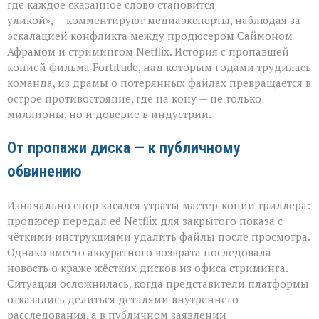
бьёт
где каждое сказанное слово становится
больнее
уликой», — комментируют медиаэксперты, наблюдая за
иска:
эскалацией конфликта между продюсером Саймоном
новый
виток
Афрамом и стримингом Netflix. История с пропавшей
спора
копией фильма Fortitude, над которым годами трудилась
Netflix
команда, из драмы о потерянных файлах превращается в
и
острое противостояние, где на кону — не только
продюсера»
миллионы, но и доверие в индустрии.
От пропажи диска — к публичному
обвинению
Изначально спор касался утраты мастер‑копии триллера:
продюсер передал её Netflix для закрытого показа с
чёткими инструкциями удалить файлы после просмотра.
Однако вместо аккуратного возврата последовала
новость о краже жёстких дисков из офиса стриминга.
Ситуация осложнилась, когда представители платформы
отказались делиться деталями внутреннего
расследования, а в публичном заявлении