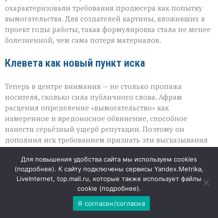
охарактеризовали требования продюсера как попытку
вымогательства. Для создателей картины, вложивших в
проект годы работы, такая формулировка стала не менее
болезненной, чем сама потеря материалов.
Клевета как новый пункт иска
Теперь в центре внимания — не столько пропажа
носителя, сколько сила публичного слова. Афрам
расценил определение «вымогательство» как
намеренное и вредоносное обвинение, способное
нанести серьёзный ущерб репутации. Поэтому он
дополнил иск требованием признать эти высказывания
клеветой. При этом продюсер не называет конкретную
Для повышения удобства сайта мы используем cookies
сумму компенсации: он оставляет этот вопрос на
(
подробнее
). К сайту подключены сервисы Yandex.Metrika,
усмотрение суда, подчёркивая, что важнее восстановить
LiveInternet, top.mail.ru, которые также использует файлы
справедливость и показать, что крупные игроки не могут
cookie (
подробнее
).
безнаказанно ставить под сомнение честность
партнёров.
Я согласен/согласна