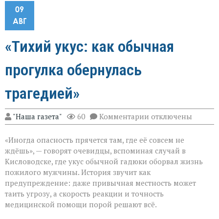
09
АВГ
«Тихий укус: как обычная
прогулка обернулась
трагедией»
к
"Наша газета"
60
Комментарии
отключены
записи
«Тихий
«Иногда опасность прячется там, где её совсем не
укус:
как
ждёшь», — говорят очевидцы, вспоминая случай в
обычная
Кисловодске, где укус обычной гадюки оборвал жизнь
прогулка
пожилого мужчины. История звучит как
обернулась
трагедией»
предупреждение: даже привычная местность может
таить угрозу, а скорость реакции и точность
медицинской помощи порой решают всё.