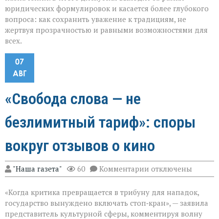
юридических формулировок и касается более глубокого
вопроса: как сохранить уважение к традициям, не
жертвуя прозрачностью и равными возможностями для
всех.
07
АВГ
«Свобода слова — не
безлимитный тариф»: споры
вокруг отзывов о кино
к
"Наша газета"
60
Комментарии
отключены
записи
«Свобода
«Когда критика превращается в трибуну для нападок,
слова — не
безлимитный
государство вынуждено включать стоп‑кран», — заявила
тариф»:
представитель культурной сферы, комментируя волну
споры