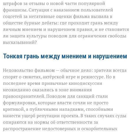
штрафов за отзывы о новой части популярной
вокруг
отзывов
франшизы. Ситуация с наказанием пользователей
о
соцсетей за негативные оценки фильма вызвала в
кино
обществе бурные дебаты: где проходит грань между
личным мнением и нарушением правил, и не становится
ли защита культуры поводом для ограничения свободы
высказываний?
Тонкая грань между мнением и нарушением
Недовольство фильмом — обычное дело: зрители всегда
спорят о сюжетах, актёрской игре и режиссуре. Но в
последнее время привычные кинодискуссии
неожиданно оказались в зоне внимания
правоохранителей. Поводом для санкций стали
формулировки, которые власти сочли не просто
критикой, а публичными нападками, способными
нанести ущерб репутации проекта. В таких случаях суды
опираются на нормы об ответственности за
распространение недостоверных и оскорбительных