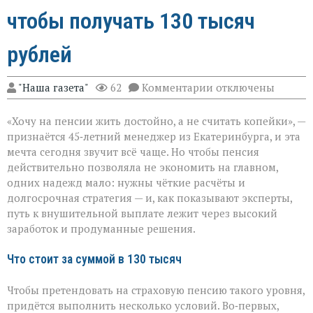
чтобы получать 130 тысяч
рублей
к
"Наша газета"
62
Комментарии
отключены
записи
Пенсия
«Хочу на пенсии жить достойно, а не считать копейки», —
мечты:
что
признаётся 45‑летний менеджер из Екатеринбурга, и эта
нужно,
мечта сегодня звучит всё чаще. Но чтобы пенсия
чтобы
действительно позволяла не экономить на главном,
получать
130
одних надежд мало: нужны чёткие расчёты и
тысяч
долгосрочная стратегия — и, как показывают эксперты,
рублей
путь к внушительной выплате лежит через высокий
заработок и продуманные решения.
Что стоит за суммой в 130 тысяч
Чтобы претендовать на страховую пенсию такого уровня,
придётся выполнить несколько условий. Во‑первых,