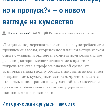
но и пропуск?» — о новом
взгляде на кумовство
к
"Наша газета"
91
Комментарии
отключены
записи
«Семья — это
«Традиция поддерживать своих — не злоупотребление, а
не
только
проявление заботы, укоренённое в нашем историческом
опора,
опыте», — заявили эксперты, комментируя резонансное
но
решение, которое меняет отношение к практике
и
пропуск?» — о
покровительства в профессиональной среде. Эта
новом
трактовка вызвала волну обсуждений: одни видят в ней
взгляде
возвращение к культурным истокам, другие опасаются,
на
что размывание границ между личной лояльностью и
кумовство
служебной объективностью может ударить по
принципам справедливости.
Исторический аргумент вместо