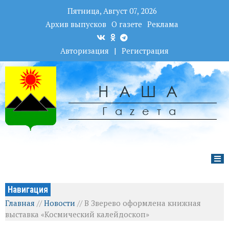
Пятница, Август 07, 2026
Архив выпусков
О газете
Реклама
Авторизация
|
Регистрация
НАША
Гаzета
Навигация
Главная
//
Новости
//
В Зверево оформлена книжная
выставка «Космический калейдоскоп»