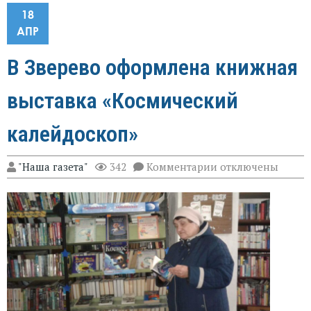
18
АПР
В Зверево оформлена книжная
выставка «Космический
калейдоскоп»
к
"Наша газета"
342
Комментарии
отключены
записи
В
Зверево
оформлена
книжная
выставка
«Космический
калейдоскоп»