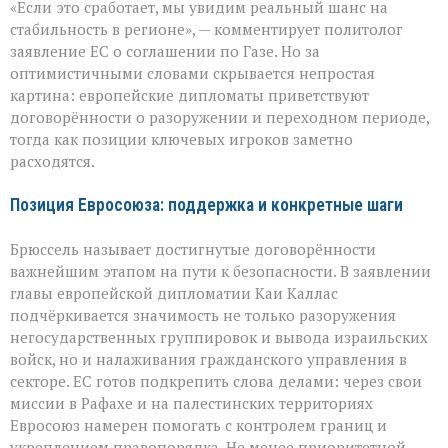
«Если это сработает, мы увидим реальный шанс на
за
мир
стабильность в регионе», — комментирует политолог
в
заявление ЕС о соглашении по Газе. Но за
Газе:
оптимистичными словами скрывается непростая
надежды
и
картина: европейские дипломаты приветствуют
противоречия
договорённости о разоружении и переходном периоде,
тогда как позиции ключевых игроков заметно
расходятся.
Позиция Евросоюза: поддержка и конкретные шаги
Брюссель называет достигнутые договорённости
важнейшим этапом на пути к безопасности. В заявлении
главы европейской дипломатии Каи Каллас
подчёркивается значимость не только разоружения
негосударственных группировок и вывода израильских
войск, но и налаживания гражданского управления в
секторе. ЕС готов подкрепить слова делами: через свои
миссии в Рафахе и на палестинских территориях
Евросоюз намерен помогать с контролем границ и
укреплением правопорядка. Не менее приоритетной