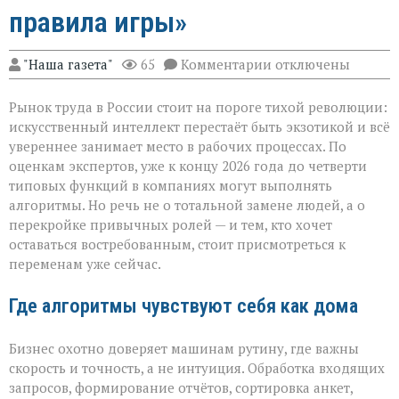
правила игры»
к
"Наша газета"
65
Комментарии
отключены
записи
«ИИ
Рынок труда в России стоит на пороге тихой революции:
не
придёт
искусственный интеллект перестаёт быть экзотикой и всё
с
увереннее занимает место в рабочих процессах. По
табличкой
оценкам экспертов, уже к концу 2026 года до четверти
“вы
уволены” — он
типовых функций в компаниях могут выполнять
тихо
алгоритмы. Но речь не о тотальной замене людей, а о
перепишет
перекройке привычных ролей — и тем, кто хочет
правила
оставаться востребованным, стоит присмотреться к
игры»
переменам уже сейчас.
Где алгоритмы чувствуют себя как дома
Бизнес охотно доверяет машинам рутину, где важны
скорость и точность, а не интуиция. Обработка входящих
запросов, формирование отчётов, сортировка анкет,