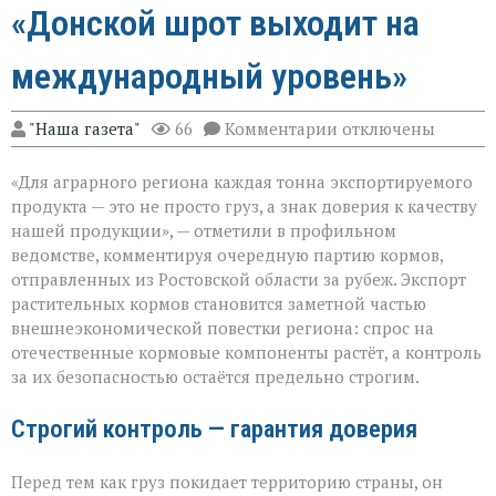
«Донской шрот выходит на
международный уровень»
к
"Наша газета"
66
Комментарии
отключены
записи
«Донской
«Для аграрного региона каждая тонна экспортируемого
шрот
выходит
продукта — это не просто груз, а знак доверия к качеству
на
нашей продукции», — отметили в профильном
международный
ведомстве, комментируя очередную партию кормов,
уровень»
отправленных из Ростовской области за рубеж. Экспорт
растительных кормов становится заметной частью
внешнеэкономической повестки региона: спрос на
отечественные кормовые компоненты растёт, а контроль
за их безопасностью остаётся предельно строгим.
Строгий контроль — гарантия доверия
Перед тем как груз покидает территорию страны, он