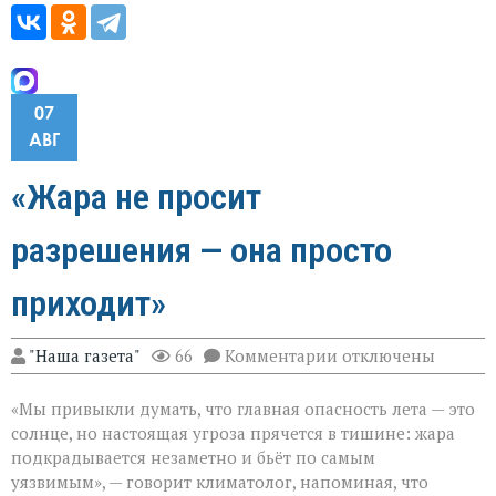
07
АВГ
«Жара не просит
разрешения — она просто
приходит»
к
"Наша газета"
66
Комментарии
отключены
записи
«Жара
«Мы привыкли думать, что главная опасность лета — это
не
просит
солнце, но настоящая угроза прячется в тишине: жара
разрешения — она
подкрадывается незаметно и бьёт по самым
просто
уязвимым», — говорит климатолог, напоминая, что
приходит»