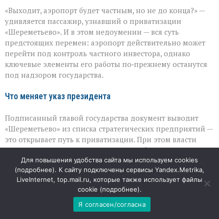
«Шереметьево»:
«Выходит, аэропорт будет частным, но не до конца?» —
что
уйдёт
удивляется пассажир, узнавший о приватизации
в
«Шереметьево». И в этом недоумении — вся суть
частные
предстоящих перемен: аэропорт действительно может
руки,
а
перейти под контроль частного инвестора, однако
что
ключевые элементы его работы по‑прежнему останутся
останется
под надзором государства.
у
государства
Что меняет указ президента
Подписанный главой государства документ выводит
«Шереметьево» из списка стратегических предприятий —
это открывает путь к приватизации. При этом власти
заранее очертили жёсткие рамки: профиль аэропорта
Для повышения удобства сайта мы используем cookies
должен сохраниться, иностранцам и подконтрольным
(
подробнее
). К сайту подключены сервисы Yandex.Metrika,
им структурам запрещено приобретать доли, а у
LiveInternet, top.mail.ru, которые также использует файлы
государства останется особый рычаг влияния — «золотая
cookie (
подробнее
).
акция», дающая право блокировать принципиальные
решения.
Я согласен/согласна