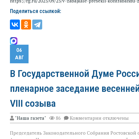
https://rg.ru/2025/09/25/v-zabajkale-presekli-kontrabandu-
Поделиться ссылкой:
06
АВГ
В Государственной Думе Росс
пленарное заседание весенне
VIII созыва
к
"Наша газета"
86
Комментарии
отключены
записи
В
Председатель Законодательного Собрания Ростовской о
Государственно
Думе