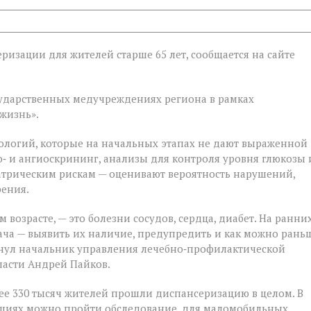
ризации для жителей старше 65 лет, сообщается на сайте
ии
государственных медучреждениях региона в рамках
жизнь».
ологий, которые на начальных этапах не дают выраженной
‑ и ангиоскрининг, анализы для контроля уровня глюкозы 
атрическим рискам — оценивают вероятность нарушений,
рения.
 возрасте, — это болезни сосудов, сердца, диабет. На ранни
ача — выявить их наличие, предупредить и как можно рань
кнул начальник управления лечебно‑профилактической
ласти Андрей Пайков.
ее 330 тысяч жителей прошли диспансеризацию в целом. В
ациях можно пройти обследование, для маломобильных