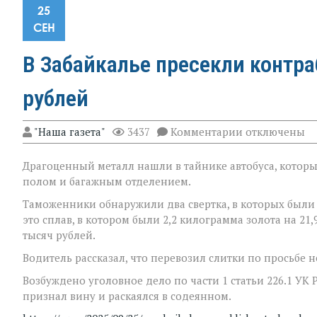
25
СЕН
В Забайкалье пресекли контра
рублей
к
"Наша газета"
3437
Комментарии
отключены
записи
В
Драгоценный металл нашли в тайнике автобуса, котор
Забайкалье
пресекли
полом и багажным отделением.
контрабанду
золота
Таможенники обнаружили два свертка, в которых были 
на
это сплав, в котором были 2,2 килограмма золота на 21
22
тысяч рублей.
миллиона
рублей
Водитель рассказал, что перевозил слитки по просьбе 
Возбуждено уголовное дело по части 1 статьи 226.1 УК 
признал вину и раскаялся в содеянном.