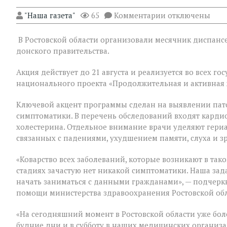
к
"Наша газета"
65
Комментарии
отключены
записи
На
В Ростовской области организовали месячник диспансе
Дону
проходит
донского правительства.
месячник
диспансеризац
Акция действует до 21 августа и реализуется во всех 
для
национального проекта «Продолжительная и активная 
людей
«серебряного»
возраста
Ключевой акцент программы сделан на выявлении пат
симптоматики. В перечень обследований входят кардио
холестерина. Отдельное внимание врачи уделяют гери
связанных с падениями, ухудшением памяти, слуха и з
«Коварство всех заболеваний, которые возникают в таком
стадиях зачастую нет никакой симптоматики. Наша зад
начать заниматься с данными гражданами», — подчер
помощи министерства здравоохранения Ростовской об
«На сегодняшний момент в Ростовской области уже бол
будние дни и в субботу в наших медицинских организ