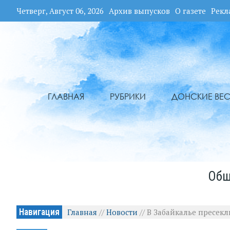
Четверг, Август 06, 2026
Архив выпусков
О газете
Рекл
ГЛАВНАЯ
РУБРИКИ
ДОНСКИЕ ВЕС
Общ
Навигация
Главная
//
Новости
//
В Забайкалье пресекл