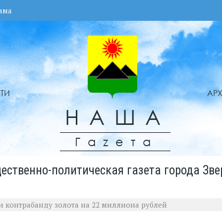
ама
ТИ
АР
НАША
Гаzета
ественно-политическая газета города Зве
и контрабанду золота на 22 миллиона рублей