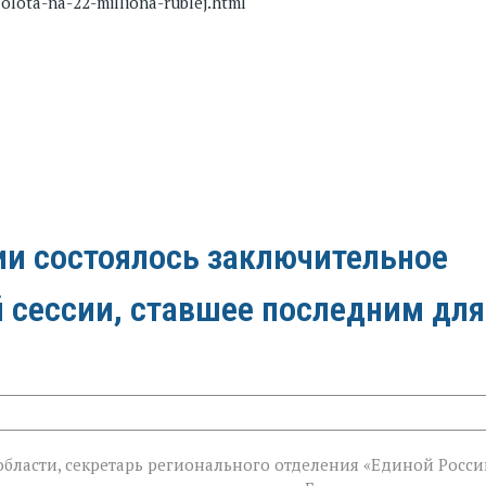
zolota-na-22-milliona-rublej.html
ии состоялось заключительное
й сессии, ставшее последним для
бласти, секретарь регионального отделения «Единой Росси
й