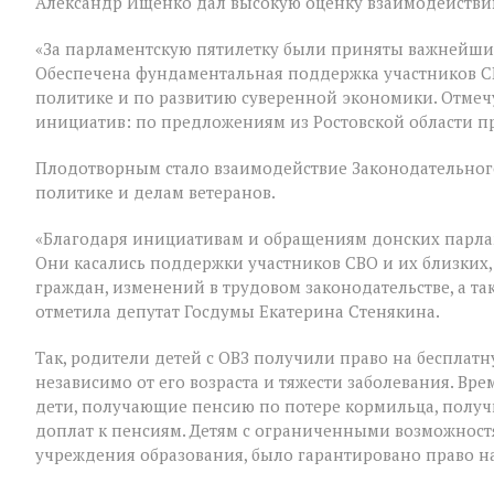
Александр Ищенко дал высокую оценку взаимодействию
России
состоялось
«За парламентскую пятилетку были приняты важнейши
заключительное
Обеспечена фундаментальная поддержка участников С
пленарное
заседание
политике и по развитию суверенной экономики. Отмеч
весенней
инициатив: по предложениям из Ростовской области п
сессии,
ставшее
Плодотворным стало взаимодействие Законодательного
последним
для
политике и делам ветеранов.
VIII
созыва
«Благодаря инициативам и обращениям донских парла
Они касались поддержки участников СВО и их близких,
граждан, изменений в трудовом законодательстве, а т
отметила депутат Госдумы Екатерина Стенякина.
Так, родители детей с ОВЗ получили право на бесплатн
независимо от его возраста и тяжести заболевания. В
дети, получающие пенсию по потере кормильца, полу
доплат к пенсиям. Детям с ограниченными возможност
учреждения образования, было гарантировано право на