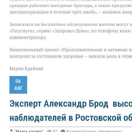
граждан работают выездные бригады, а также предус
диспансеризации в течение трёх дней», — добавил Анд
Записаться на бесплатное обследование жители могут 
«Госуслуги», сервис «Здоровье Дона», по телефону ко
администратору.
Национальный проект «Продолжительная и активная ж
контроля за состоянием здоровья — важную роль в это
Мария Крайняя
06
АВГ
Эксперт Александр Брод высо
наблюдателей в Ростовской о
к
"Наша газета"
87
Комментарии
отключены