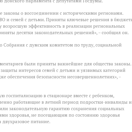
 донского парламента с депутатами Госдумы.
е законы о воссоединении с историческими регионами.
ВО и семей с детьми. Приняты ключевые решения в бюджет
у возросшую эффективность в реализации региональных
риняты десятки законодательных решений», – сообщил он.
 Собрания с думским комитетом по труду, социальной
ментариев были приняты важнейшие для общества законы.
 защиты интересов семей с детьми и уязвимых категорий
акже обеспечения безопасности несовершеннолетних», –
ую госпитализацию в стационаре вместе с ребенком,
ременно работающие в летний период подростки-инвалиды и
чили законодательную гарантию сохранения социальных
ями здоровья, не посещающим по состоянию здоровья
 двухразовое питание.