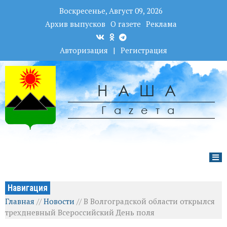
Воскресенье, Август 09, 2026
Архив выпусков
О газете
Реклама
Авторизация
|
Регистрация
НАША
Гаzета
Навигация
Главная
//
Новости
//
В Волгоградской области открылся
трехдневный Всероссийский День поля