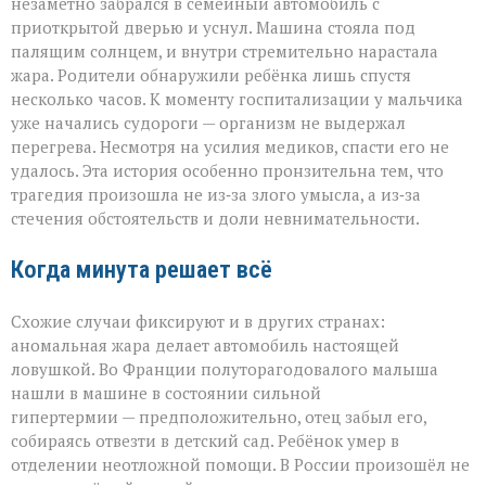
незаметно забрался в семейный автомобиль с
приоткрытой дверью и уснул. Машина стояла под
палящим солнцем, и внутри стремительно нарастала
жара. Родители обнаружили ребёнка лишь спустя
несколько часов. К моменту госпитализации у мальчика
уже начались судороги — организм не выдержал
перегрева. Несмотря на усилия медиков, спасти его не
удалось. Эта история особенно пронзительна тем, что
трагедия произошла не из‑за злого умысла, а из‑за
стечения обстоятельств и доли невнимательности.
Когда минута решает всё
Схожие случаи фиксируют и в других странах:
аномальная жара делает автомобиль настоящей
ловушкой. Во Франции полуторагодовалого малыша
нашли в машине в состоянии сильной
гипертермии — предположительно, отец забыл его,
собираясь отвезти в детский сад. Ребёнок умер в
отделении неотложной помощи. В России произошёл не