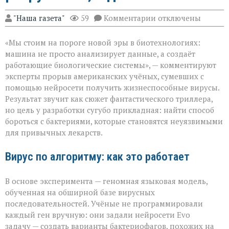
к
"Наша газета"
59
Комментарии
отключены
записи
«ИИ
«Мы стоим на пороге новой эры в биотехнологиях:
научился
писать
машина не просто анализирует данные, а создаёт
вирусы — но
работающие биологические системы», — комментируют
не
эксперты прорыв американских учёных, сумевших с
для
разрушения,
помощью нейросети получить жизнеспособные вирусы.
а
Результат звучит как сюжет фантастического триллера,
для
но цель у разработки сугубо прикладная: найти способ
спасения»
бороться с бактериями, которые становятся неуязвимыми
для привычных лекарств.
Вирус по алгоритму: как это работает
В основе эксперимента — геномная языковая модель,
обученная на обширной базе вирусных
последовательностей. Учёные не программировали
каждый ген вручную: они задали нейросети Evo
задачу — создать варианты бактериофагов, похожих на