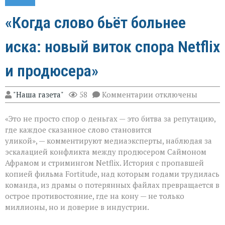
«Когда слово бьёт больнее
иска: новый виток спора Netflix
и продюсера»
к
"Наша газета"
58
Комментарии
отключены
записи
«Когда
«Это не просто спор о деньгах — это битва за репутацию,
слово
бьёт
где каждое сказанное слово становится
больнее
уликой», — комментируют медиаэксперты, наблюдая за
иска:
эскалацией конфликта между продюсером Саймоном
новый
виток
Афрамом и стримингом Netflix. История с пропавшей
спора
копией фильма Fortitude, над которым годами трудилась
Netflix
команда, из драмы о потерянных файлах превращается в
и
острое противостояние, где на кону — не только
продюсера»
миллионы, но и доверие в индустрии.