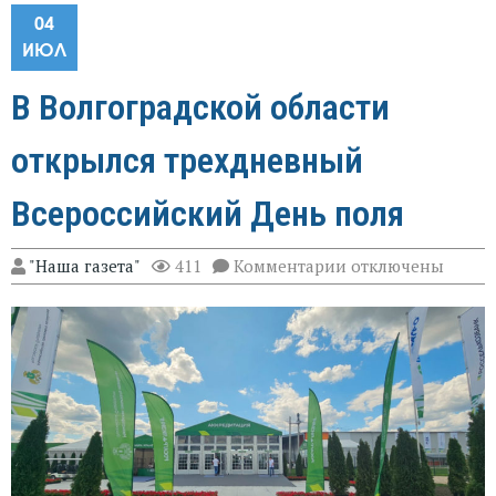
04
ИЮЛ
В Волгоградской области
открылся трехдневный
Всероссийский День поля
к
"Наша газета"
411
Комментарии
отключены
записи
В
Волгоградской
области
открылся
трехдневный
Всероссийский
День
поля