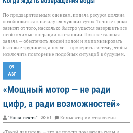
Когда ждать возвращения воды
По предварительным оценкам, подача ресурса должна
возобновиться к началу следующих суток. Точные сроки
зависят от того, насколько быстро удастся завершить все
необходимые операции на станции. Пока же главная
задача — обеспечить людей водой и минимизировать
бытовые трудности, а после — проверить систему, чтобы
исключить повторение подобных ситуаций в будущем.
09
АВГ
«Мощный мотор — не ради
цифр, а ради возможностей»
к
"Наша газета"
61
Комментарии
отключены
записи
«Мощный
«Такой двигатель — это не просто показатель силы, а
мотор — не