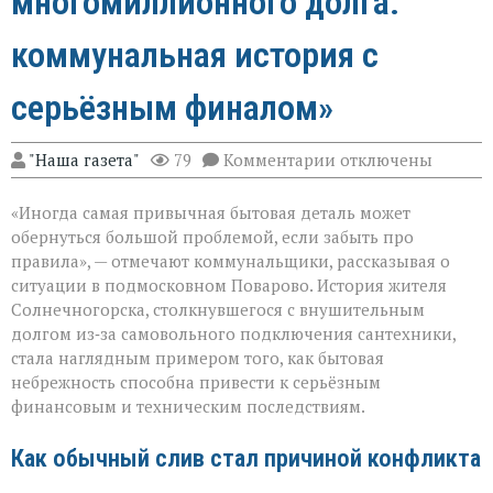
многомиллионного долга:
коммунальная история с
серьёзным финалом»
к
"Наша газета"
79
Комментарии
отключены
записи
«Унитаз
«Иногда самая привычная бытовая деталь может
как
повод
обернуться большой проблемой, если забыть про
для
правила», — отмечают коммунальщики, рассказывая о
многомиллионног
ситуации в подмосковном Поварово. История жителя
долга:
коммунальная
Солнечногорска, столкнувшегося с внушительным
история
долгом из‑за самовольного подключения сантехники,
с
стала наглядным примером того, как бытовая
серьёзным
небрежность способна привести к серьёзным
финалом»
финансовым и техническим последствиям.
Как обычный слив стал причиной конфликта