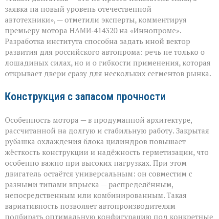
ради
заявка на новый уровень отечественной
цифр,
автотехники», — отметили эксперты, комментируя
а
премьеру мотора НАМИ‑414320 на «Иннопроме».
ради
возможностей»
Разработка института способна задать иной вектор
развития для российского автопрома: речь не только о
лошадиных силах, но и о гибкости применения, которая
открывает двери сразу для нескольких сегментов рынка.
Конструкция с запасом прочности
Особенность мотора — в продуманной архитектуре,
рассчитанной на долгую и стабильную работу. Закрытая
рубашка охлаждения блока цилиндров повышает
жёсткость конструкции и надёжность герметизации, что
особенно важно при высоких нагрузках. При этом
двигатель остаётся универсальным: он совместим с
разными типами впрыска — распределённым,
непосредственным или комбинированным. Такая
вариативность позволяет автопроизводителям
подбирать оптимальную конфигурацию под конкретные