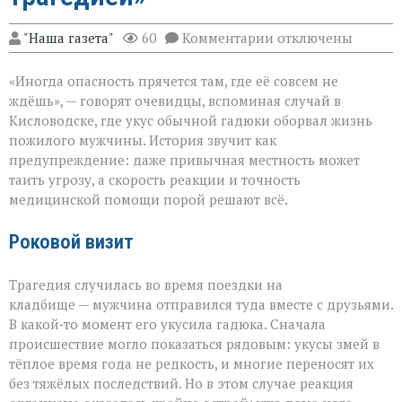
к
"Наша газета"
60
Комментарии
отключены
записи
«Тихий
«Иногда опасность прячется там, где её совсем не
укус:
как
ждёшь», — говорят очевидцы, вспоминая случай в
обычная
Кисловодске, где укус обычной гадюки оборвал жизнь
прогулка
пожилого мужчины. История звучит как
обернулась
трагедией»
предупреждение: даже привычная местность может
таить угрозу, а скорость реакции и точность
медицинской помощи порой решают всё.
Роковой визит
Трагедия случилась во время поездки на
кладбище — мужчина отправился туда вместе с друзьями.
В какой‑то момент его укусила гадюка. Сначала
происшествие могло показаться рядовым: укусы змей в
тёплое время года не редкость, и многие переносят их
без тяжёлых последствий. Но в этом случае реакция