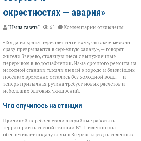
окрестностях — авария»
к
"Наша газета"
65
Комментарии
отключены
записи
«Без
«Когда из крана перестаёт идти вода, бытовые мелочи
воды
ни
сразу превращаются в серьёзную задачу», — говорят
туда
жители Зверево, столкнувшиеся с вынужденным
ни
перерывом в водоснабжении. Из‑за срочного ремонта на
сюда:
в
насосной станции тысячи людей в городе и ближайших
Зверево
посёлках временно остались без холодной воды — и
и
теперь привычная рутина требует новых расчётов и
окрестностях — ава
небольших бытовых ухищрений.
Что случилось на станции
Причиной перебоев стали аварийные работы на
территории насосной станции № 4: именно она
обеспечивает подачу воды в Зверево и ряд населённых