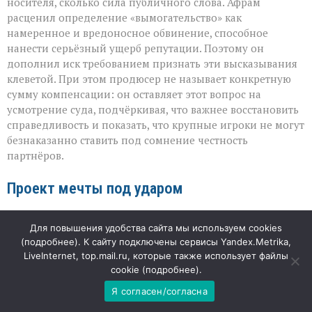
носителя, сколько сила публичного слова. Афрам
расценил определение «вымогательство» как
намеренное и вредоносное обвинение, способное
нанести серьёзный ущерб репутации. Поэтому он
дополнил иск требованием признать эти высказывания
клеветой. При этом продюсер не называет конкретную
сумму компенсации: он оставляет этот вопрос на
усмотрение суда, подчёркивая, что важнее восстановить
справедливость и показать, что крупные игроки не могут
безнаказанно ставить под сомнение честность
партнёров.
Проект мечты под ударом
Fortitude — не рядовой проект, а семилетняя работа, в
Для повышения удобства сайта мы используем cookies
которую вложены не только финансы, но и личные
(
подробнее
). К сайту подключены сервисы Yandex.Metrika,
амбиции команды. В центре сюжета — шпион времён
LiveInternet, top.mail.ru, которые также использует файлы
Второй мировой войны, чья история вдохновила образ
cookie (
подробнее
).
Джеймса Бонда; главную роль исполнил Николас Кейдж.
Я согласен/согласна
Потеря контроля над мастер‑копией ставит под угрозу