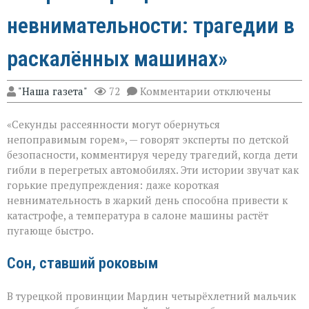
невнимательности: трагедии в
раскалённых машинах»
к
"Наша газета"
72
Комментарии
отключены
записи
«Жара
«Секунды рассеянности могут обернуться
не
прощает
непоправимым горем», — говорят эксперты по детской
невнимательности
безопасности, комментируя череду трагедий, когда дети
трагедии
гибли в перегретых автомобилях. Эти истории звучат как
в
раскалённых
горькие предупреждения: даже короткая
машинах»
невнимательность в жаркий день способна привести к
катастрофе, а температура в салоне машины растёт
пугающе быстро.
Сон, ставший роковым
В турецкой провинции Мардин четырёхлетний мальчик