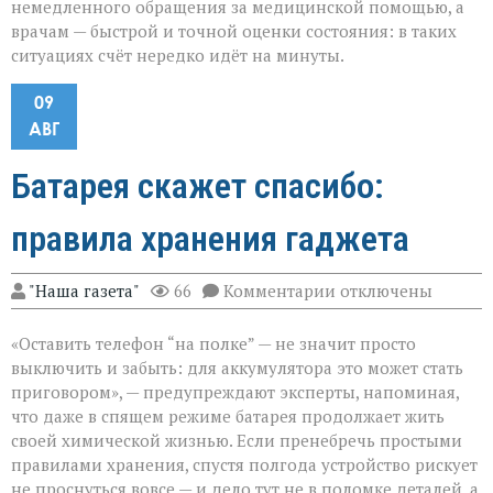
немедленного обращения за медицинской помощью, а
врачам — быстрой и точной оценки состояния: в таких
ситуациях счёт нередко идёт на минуты.
09
АВГ
Батарея скажет спасибо:
правила хранения гаджета
к
"Наша газета"
66
Комментарии
отключены
записи
Батарея
«Оставить телефон “на полке” — не значит просто
скажет
спасибо:
выключить и забыть: для аккумулятора это может стать
правила
приговором», — предупреждают эксперты, напоминая,
хранения
что даже в спящем режиме батарея продолжает жить
гаджета
своей химической жизнью. Если пренебречь простыми
правилами хранения, спустя полгода устройство рискует
не проснуться вовсе — и дело тут не в поломке деталей, а