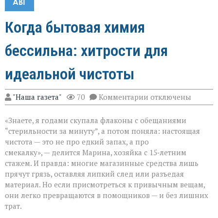
АВГ
Когда бытовая химия
бессильна: хитрости для
идеальной чистоты
к
"Наша газета"
70
Комментарии
отключены
записи
Когда
«Знаете, я годами скупала флаконы с обещаниями
бытовая
химия
“стерильности за минуту”, а потом поняла: настоящая
бессильна:
чистота — это не про едкий запах, а про
хитрости
смекалку», — делится Марина, хозяйка с 15‑летним
для
идеальной
стажем. И правда: многие магазинные средства лишь
чистоты
прячут грязь, оставляя липкий след или разъедая
материал. Но если присмотреться к привычным вещам,
они легко превращаются в помощников — и без лишних
трат.