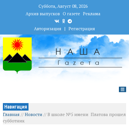
Суббота, Август 08, 2026
Архив выпусков
О газете
Реклама
Авторизация
|
Регистрация
НАША
Гаzета
Навигация
Главная
//
Новости
//
В школе №5 имени Платова прошел
субботник