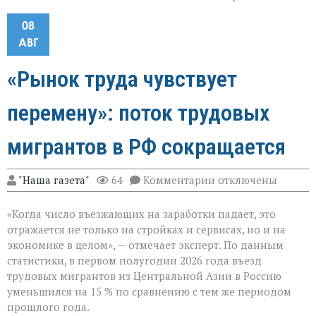
08
АВГ
«Рынок труда чувствует
перемену»: поток трудовых
мигрантов в РФ сокращается
к
"Наша газета"
64
Комментарии
отключены
записи
«Рынок
«Когда число въезжающих на заработки падает, это
труда
чувствует
отражается не только на стройках и сервисах, но и на
перемену»:
экономике в целом», — отмечает эксперт. По данным
поток
статистики, в первом полугодии 2026 года въезд
трудовых
мигрантов
трудовых мигрантов из Центральной Азии в Россию
в
уменьшился на 15 % по сравнению с тем же периодом
РФ
прошлого года.
сокращается