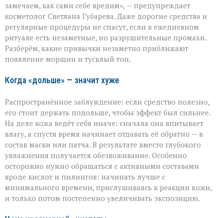
ухаживаете,
замечаем, как сами себе вредим», — предупреждает
а
косметолог Светлана Губарева. Даже дорогие средства и
на
деле
регулярные процедуры не спасут, если в ежедневном
ускоряете
ритуале есть незаметные, но разрушительные промахи.
старение»:
Разберём, какие привычки незаметно приближают
косметолог
появление морщин и тусклый тон.
о
скрытых
ошибках
Когда «дольше» — значит хуже
в
уходе
Распространённое заблуждение: если средство полезно,
его стоит держать подольше, чтобы эффект был сильнее.
На деле кожа ведёт себя иначе: сначала она впитывает
влагу, а спустя время начинает отдавать её обратно — в
состав маски или патча. В результате вместо глубокого
увлажнения получается обезвоживание. Особенно
осторожно нужно обращаться с активными составами
вроде кислот и пилингов: начинать лучше с
минимального времени, прислушиваясь к реакции кожи,
и только потом постепенно увеличивать экспозицию.