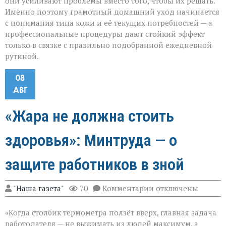
они усиливают проблемы вместо того, чтобы их решать.
Именно поэтому грамотный домашний уход начинается
с понимания типа кожи и её текущих потребностей — а
профессиональные процедуры дают стойкий эффект
только в связке с правильно подобранной ежедневной
рутиной.
08
АВГ
«Жара не должна стоить
здоровья»: Минтруда — о
защите работников в зной
к
"Наша газета"
70
Комментарии
отключены
записи
«Жара
«Когда столбик термометра ползёт вверх, главная задача
не
должна
работодателя — не выжимать из людей максимум, а