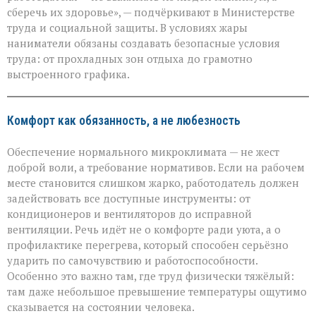
стоить
сберечь их здоровье», — подчёркивают в Министерстве
здоровья»:
труда и социальной защиты. В условиях жары
Минтруда — о
защите
наниматели обязаны создавать безопасные условия
работников
труда: от прохладных зон отдыха до грамотно
в
выстроенного графика.
зной
Комфорт как обязанность, а не любезность
Обеспечение нормального микроклимата — не жест
доброй воли, а требование нормативов. Если на рабочем
месте становится слишком жарко, работодатель должен
задействовать все доступные инструменты: от
кондиционеров и вентиляторов до исправной
вентиляции. Речь идёт не о комфорте ради уюта, а о
профилактике перегрева, который способен серьёзно
ударить по самочувствию и работоспособности.
Особенно это важно там, где труд физически тяжёлый:
там даже небольшое превышение температуры ощутимо
сказывается на состоянии человека.