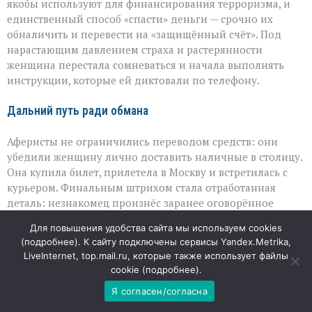
якобы используют для финансирования терроризма, и
единственный способ «спасти» деньги — срочно их
обналичить и перевести на «защищённый счёт». Под
нарастающим давлением страха и растерянности
женщина перестала сомневаться и начала выполнять
инструкции, которые ей диктовали по телефону.
Дальний путь ради обмана
Аферисты не ограничились переводом средств: они
убедили женщину лично доставить наличные в столицу.
Она купила билет, прилетела в Москву и встретилась с
курьером. Финальным штрихом стала отработанная
деталь: незнакомец произнёс заранее оговорённое
кодовое слово — и этого оказалось достаточно, чтобы
Для повышения удобства сайта мы используем cookies
женщина отдала сумку с деньгами. В тот момент она
(
подробнее
). К сайту подключены сервисы Yandex.Metrika,
искренне верила, что поступает правильно и спасает
LiveInternet, top.mail.ru, которые также использует файлы
свои сбережения.
cookie (
подробнее
).
Я согласен/согласна
Последствия и реакция властей