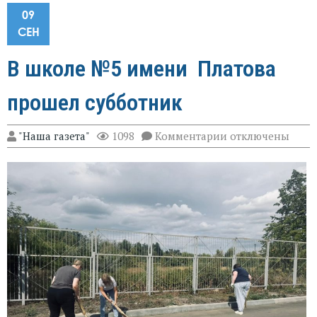
09
СЕН
В школе №5 имени Платова
прошел субботник
к
"Наша газета"
1098
Комментарии
отключены
записи
В
школе
№5
имени
Платова
прошел
субботник