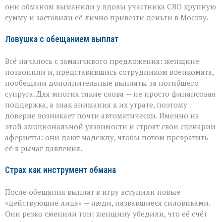
лишилась
они обманом выманили у вдовы участника СВО крупную
миллионов
сумму и заставили её лично привезти деньги в Москву.
из‑за
аферистов
Ловушка с обещанием выплат
Всё началось с заманчивого предложения: женщине
позвонили и, представившись сотрудником военкомата,
пообещали дополнительные выплаты за погибшего
супруга. Для многих такие слова — не просто финансовая
поддержка, а знак внимания к их утрате, поэтому
доверие возникает почти автоматически. Именно на
этой эмоциональной уязвимости и строят свои сценарии
аферисты: они дают надежду, чтобы потом превратить
её в рычаг давления.
Страх как инструмент обмана
После обещания выплат в игру вступили новые
«действующие лица» — люди, назвавшиеся силовиками.
Они резко сменили тон: женщину убедили, что её счёт