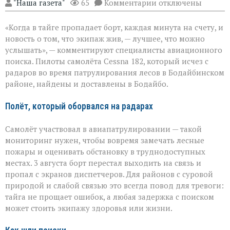
к
"Наша газета"
65
Комментарии
отключены
записи
«Экипаж
«Когда в тайге пропадает борт, каждая минута на счету, и
на
земле — это
новость о том, что экипаж жив, — лучшее, что можно
главное»:
услышать», — комментируют специалисты авиационного
найдены
поиска. Пилоты самолёта Cessna 182, который исчез с
пилоты
пропавшего
радаров во время патрулирования лесов в Бодайбинском
самолёта
районе, найдены и доставлены в Бодайбо.
Полёт, который оборвался на радарах
Самолёт участвовал в авиапатрулировании — такой
мониторинг нужен, чтобы вовремя замечать лесные
пожары и оценивать обстановку в труднодоступных
местах. 3 августа борт перестал выходить на связь и
пропал с экранов диспетчеров. Для районов с суровой
природой и слабой связью это всегда повод для тревоги:
тайга не прощает ошибок, а любая задержка с поиском
может стоить экипажу здоровья или жизни.