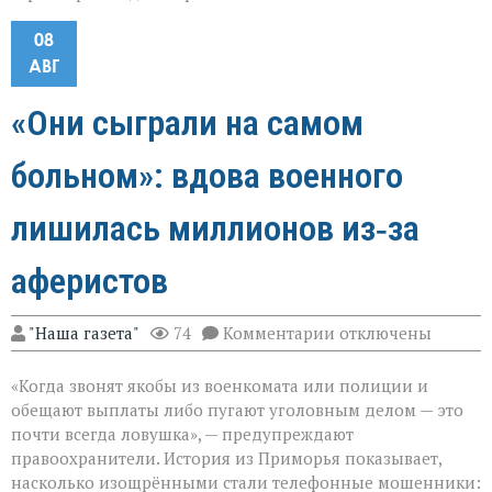
08
АВГ
«Они сыграли на самом
больном»: вдова военного
лишилась миллионов из‑за
аферистов
к
"Наша газета"
74
Комментарии
отключены
записи
«Они
«Когда звонят якобы из военкомата или полиции и
сыграли
на
обещают выплаты либо пугают уголовным делом — это
самом
почти всегда ловушка», — предупреждают
больном»:
правоохранители. История из Приморья показывает,
вдова
военного
насколько изощрёнными стали телефонные мошенники: