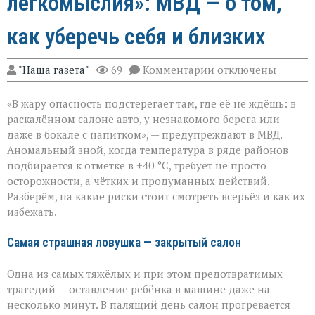
легкомыслия»: МВД — о том,
как уберечь себя и близких
к
"Наша газета"
69
Комментарии
отключены
записи
«Жара
«В жару опасность подстерегает там, где её не ждёшь: в
не
прощает
раскалённом салоне авто, у незнакомого берега или
легкомыслия»:
даже в бокале с напитком», — предупреждают в МВД.
МВД — о
Аномальный зной, когда температура в ряде районов
том,
как
подбирается к отметке в +40 °C, требует не просто
уберечь
осторожности, а чётких и продуманных действий.
себя
Разберём, на какие риски стоит смотреть всерьёз и как их
и
избежать.
близких
Самая страшная ловушка — закрытый салон
Одна из самых тяжёлых и при этом предотвратимых
трагедий — оставление ребёнка в машине даже на
несколько минут. В палящий день салон прогревается