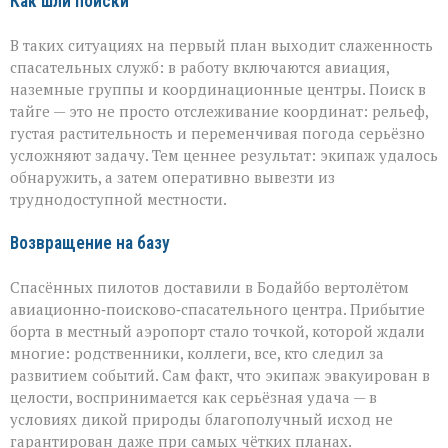
Как шли поиски
В таких ситуациях на первый план выходит слаженность
спасательных служб: в работу включаются авиация,
наземные группы и координационные центры. Поиск в
тайге — это не просто отслеживание координат: рельеф,
густая растительность и переменчивая погода серьёзно
усложняют задачу. Тем ценнее результат: экипаж удалось
обнаружить, а затем оперативно вывезти из
труднодоступной местности.
Возвращение на базу
Спасённых пилотов доставили в Бодайбо вертолётом
авиационно‑поисково‑спасательного центра. Прибытие
борта в местный аэропорт стало точкой, которой ждали
многие: родственники, коллеги, все, кто следил за
развитием событий. Сам факт, что экипаж эвакуирован в
целости, воспринимается как серьёзная удача — в
условиях дикой природы благополучный исход не
гарантирован даже при самых чётких планах.