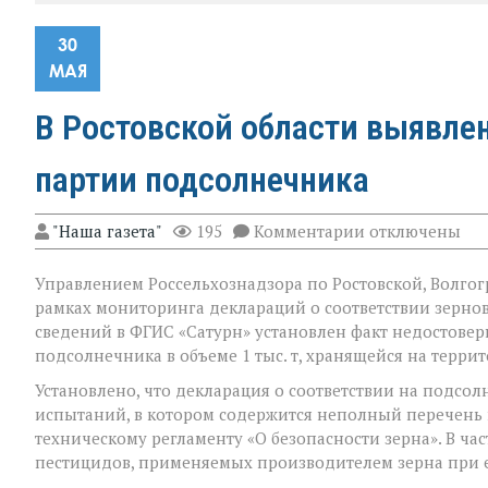
30
МАЯ
В Ростовской области выявле
партии подсолнечника
к
"Наша газета"
195
Комментарии
отключены
записи
В
Управлением Россельхознадзора по Ростовской, Волгог
Ростовской
области
рамках мониторинга деклараций о соответствии зерно
выявлено
сведений в ФГИС «Сатурн» установлен факт недостове
недостоверное
подсолнечника в объеме 1 тыс. т, хранящейся на терр
декларирован
партии
Установлено, что декларация о соответствии на подс
подсолнечник
испытаний, в котором содержится неполный перечень 
техническому регламенту «О безопасности зерна». В ча
пестицидов, применяемых производителем зерна при 