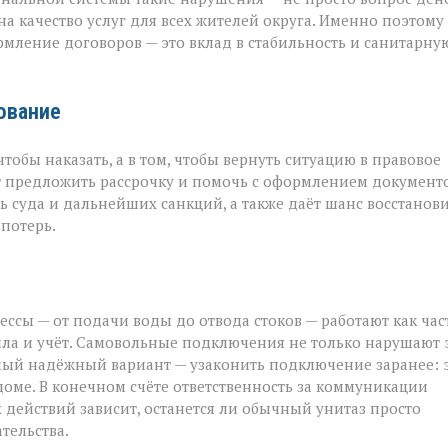
а качество услуг для всех жителей округа. Именно поэтому
рмление договоров — это вклад в стабильность и санитарну
рование
тобы наказать, а в том, чтобы вернуть ситуацию в правовое
ут предложить рассрочку и помочь с оформлением документо
 суда и дальнейших санкций, а также даёт шанс восстанов
потерь.
ссы — от подачи воды до отвода стоков — работают как час
ла и учёт. Самовольные подключения не только нарушают 
самый надёжный вариант — узаконить подключение заранее: 
доме. В конечном счёте ответственность за коммуникации
 действий зависит, останется ли обычный унитаз просто
тельства.