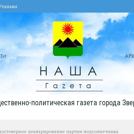
Реклама
ТИ
АР
НАША
Гаzета
ественно-политическая газета города Зве
едостоверное декларирование партии подсолнечника