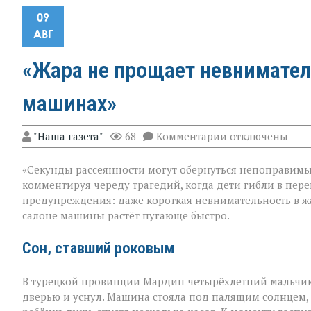
09
АВГ
«Жара не прощает невнимател
машинах»
к
"Наша газета"
68
Комментарии
отключены
записи
«Жара
«Секунды рассеянности могут обернуться непоправимым
не
прощает
комментируя череду трагедий, когда дети гибли в пере
невнимательнос
предупреждения: даже короткая невнимательность в жа
трагедии
салоне машины растёт пугающе быстро.
в
раскалённых
машинах»
Сон, ставший роковым
В турецкой провинции Мардин четырёхлетний мальчик
дверью и уснул. Машина стояла под палящим солнцем,