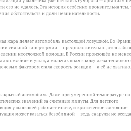
тализации у мальчика уже начались судороги — организм не
и его не удалось. Эта история особенно пронзительна тем, 
чения обстоятельств и доли невнимательности.
ьная жара делает автомобиль настоящей ловушкой. Во Фран
нии сильной гипертермии — предположительно, отец забы
 отделении неотложной помощи. В России произошёл не мене
 автомобиле и ушла, а мальчик впал в кому из‑за теплового
лючевым фактором стала скорость реакции — а её не хватило
 закрытый автомобиль. Даже при умеренной температуре на
тических значений за считаные минуты. Для детского
ляция у малышей работает иначе, и критическое состояние
итуация может казаться безобидной — ведь снаружи не всегд