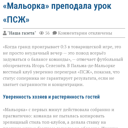
«Мальорка» преподала урок
«ПСЖ»
к
"Наша газета"
56
Комментарии
отключены
записи
Громкий
«Когда гранд проигрывает 0:3 в товарищеской игре, это
сюрприз
в
не просто неудачный вечер — это повод всерьёз
Пальме:
задуматься о балансе команды», — отмечает футбольный
«Мальорка»
обозреватель Игорь Селезнёв. В Пальма‑де‑Мальорке
преподала
урок
местный клуб уверенно переиграл «ПСЖ», показав, что
«ПСЖ»
статус соперника не гарантирует результата, если не
хватает сыгранности и концентрации.
Уверенность хозяев и растерянность гостей
«Мальорка» с первых минут действовала собранно и
прагматично: команда не пыталась копировать
зрелищный стиль топ‑клубов, а делала ставку на