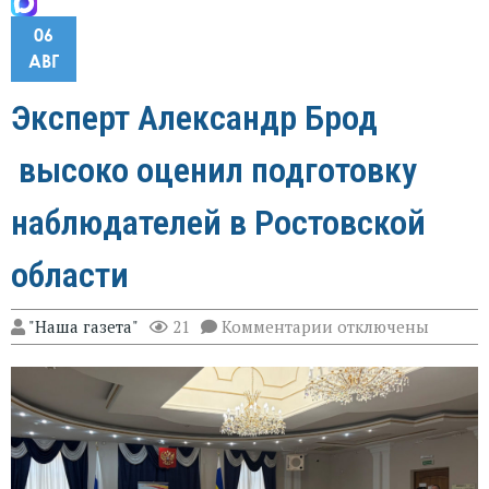
06
АВГ
Эксперт Александр Брод
высоко оценил подготовку
наблюдателей в Ростовской
области
к
"Наша газета"
21
Комментарии
отключены
записи
Эксперт
Александр
Брод
высоко
оценил
подготовку
наблюдателей