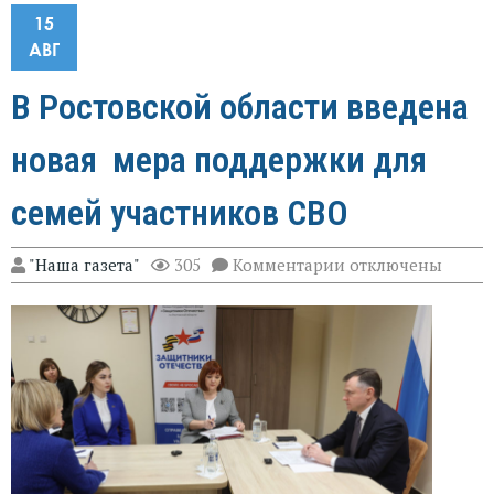
15
АВГ
В Ростовской области введена
новая мера поддержки для
семей участников СВО
к
"Наша газета"
305
Комментарии
отключены
записи
В
Ростовской
области
введена
новая
мера
поддержки
для
семей
участников
СВО