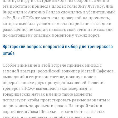
плотную игру и быстрые выходы из обороны. Именно
эта простота и принесла плоды: голы Зиту Лувумбу, Яна
Вирджили и Антонио Раильо сложились в убедительный
счёт. Для «ПСЖ» же матч стал проверкой на прочность,
которая выявила уязвимые места: парижане выглядели
разобщённо, не смогли навязать свой темп и не создали
по-настоящему опасных моментов у чужих ворот.
Вратарский вопрос: непростой выбор для тренерского
штаба
Особое внимание в этой встрече привлёк эпизод с
заменой вратаря: российский голкипер Матвей Сафонов,
вышедший в стартовом составе, покинул поле в
перерыве после двух пропущенных мячей. Решение
тренеров «ПСЖ» выглядело закономерным: в
товарищеских матчах именно такие моменты
используют, чтобы протестировать разные варианты и
не рисковать здоровьем игроков. На второй тайм в
ворота встал Люка Шевалье — и хотя счёт всё же стал
крупнее, для тренерского штаба важнее была