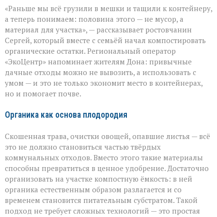
От
«Раньше мы всё грузили в мешки и тащили к контейнеру,
мусора
к
а теперь понимаем: половина этого — не мусор, а
пользе:
материал для участка», — рассказывает ростовчанин
как
Сергей, который вместе с семьёй начал компостировать
превратить
отходы
органические остатки. Региональный оператор
в
«ЭкоЦентр» напоминает жителям Дона: привычные
ресурс
дачные отходы можно не вывозить, а использовать с
умом — и это не только экономит место в контейнерах,
но и помогает почве.
Органика как основа плодородия
Скошенная трава, очистки овощей, опавшие листья — всё
это не должно становиться частью твёрдых
коммунальных отходов. Вместо этого такие материалы
способны превратиться в ценное удобрение. Достаточно
организовать на участке компостную ёмкость: в ней
органика естественным образом разлагается и со
временем становится питательным субстратом. Такой
подход не требует сложных технологий — это простая