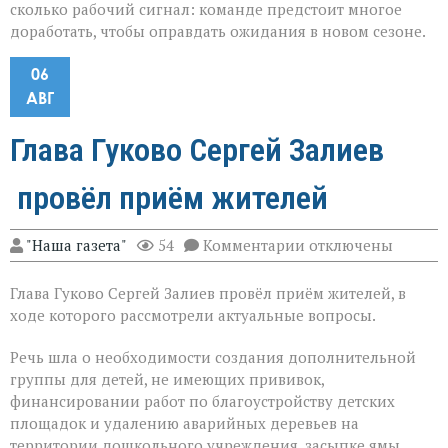
сколько рабочий сигнал: команде предстоит многое
доработать, чтобы оправдать ожидания в новом сезоне.
06
АВГ
Глава Гуково Сергей Залиев
провёл приём жителей
к
"Наша газета"
54
Комментарии
отключены
записи
Глава
Глава Гуково Сергей Залиев провёл приём жителей, в
Гуково
Сергей
ходе которого рассмотрели актуальные вопросы.
Залиев
провёл
Речь шла о необходимости создания дополнительной
приём
группы для детей, не имеющих прививок,
жителей
финансировании работ по благоустройству детских
площадок и удалению аварийных деревьев на
территории дошкольного учреждения, засыпке ямы