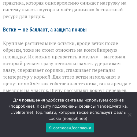
практика, которая одновременно снижает нагрузку на
систему вывоза мусора и даёт дачникам бесплатный
ресурс для грядок.
Ветки — не балласт, а защита почвы
Крупные растительные остатки, вроде веток после
обрезки, тоже не стоит относить на контейнерную
площадку. Их можно превратить в мульчу — материал,
который решает сразу несколько задач: удерживает
влагу, сдерживает сорняки, сглаживает перепады
температур у корней. Для этого ветки измельчают в
щепу: подойдёт как собственная техника, так и аренда с
выездом на участок. Щепу рассыпают вокруг деревьев,
кустарников и на дорожках — слой получается и
Для повышения удобства сайта мы используем cookies
практичным, и эстетичным. При этом важно учитывать
(
подробнее
). К сайту подключены сервисы Yandex.Metrika,
особенности культур: например, хвойная щепа лучше
LiveInternet, top.mail.ru, которые также использует файлы
подходит для растений, предпочитающих кислую среду,
cookie (
подробнее
).
а не для тех, кому нужна щелочная почва.
Я согласен/согласна