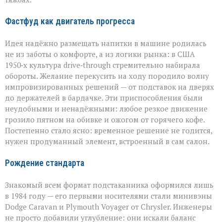
Фастфуд как двигатель прогресса
Идея надёжно размещать напитки в машине родилась
не из заботы о комфорте, а из логики рынка: в США
1950‑х культура drive‑through стремительно набирала
обороты. Желание перекусить на ходу породило волну
импровизированных решений — от подставок на дверях
до держателей в бардачке. Эти приспособления были
неудобными и ненадёжными: любое резкое движение
грозило пятном на обивке и ожогом от горячего кофе.
Постепенно стало ясно: временное решение не годится,
нужен продуманный элемент, встроенный в сам салон.
Рождение стандарта
Знакомый всем формат подстаканника оформился лишь
в 1984 году — его первыми носителями стали минивэны
Dodge Caravan и Plymouth Voyager от Chrysler. Инженеры
не просто добавили углубление: они искали баланс