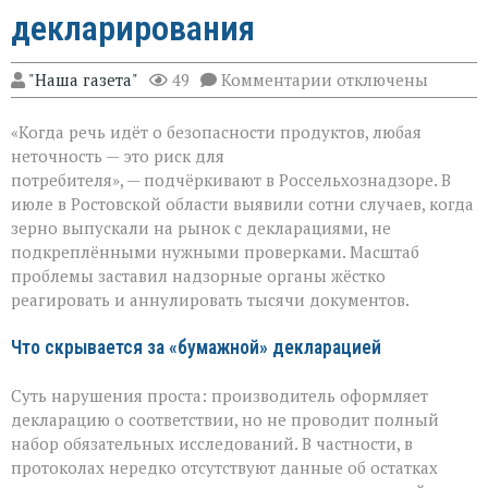
декларирования
к
"Наша газета"
49
Комментарии
отключены
записи
Зерно
«Когда речь идёт о безопасности продуктов, любая
под
прицелом:
неточность — это риск для
в
потребителя», — подчёркивают в Россельхознадзоре. В
Ростовской
июле в Ростовской области выявили сотни случаев, когда
области
вскрыли
зерно выпускали на рынок с декларациями, не
массовые
подкреплёнными нужными проверками. Масштаб
нарушения
проблемы заставил надзорные органы жёстко
декларирования
реагировать и аннулировать тысячи документов.
Что скрывается за «бумажной» декларацией
Суть нарушения проста: производитель оформляет
декларацию о соответствии, но не проводит полный
набор обязательных исследований. В частности, в
протоколах нередко отсутствуют данные об остатках