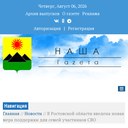
Четверг, Август 06, 2026
Архив выпусков
О газете
Реклама
Авторизация
|
Регистрация
НАША
Гаzета
Навигация
Главная
//
Новости
//
В Ростовской области введена новая
мера поддержки для семей участников СВО