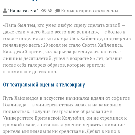
к
"Наша газета"
58
Комментарии
отключены
записи
«Он
«Папа был тем, кто умел любую сцену сделать живой —
умел
делать
даже если у него было всего две реплики», — с болью в
второстепенное
голосе поделился сын актёра Люк Хайлендс, подтвердив
незабываемым»:
печальную весть: 29 июля не стало Скотта Хайлендса.
ушёл
Скотт
Канадский артист, чья карьера растянулась на пять с
Хайлендс
лишним десятилетий, ушёл в возрасте 83 лет, оставив
после себя галерею образов, которые зрители
вспоминают до сих пор.
От театральной сцены к телеэкрану
Путь Хайлендса в искусстве начинался вдали от софитов
Голливуда — в университетских залах и на камерных
подмостках. Получив театральное образование в
Университете Британской Колумбии, он не стремился к
громкой славе, а оттачивал умение держать внимание
зрителя минимальными средствами. Дебют в кино в