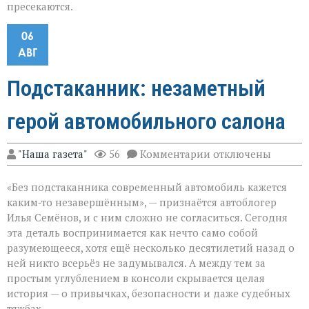
пресекаются.
06
АВГ
Подстаканник: незаметный
герой автомобильного салона
к
"Наша газета"
56
Комментарии
отключены
записи
Подстаканник:
«Без подстаканника современный автомобиль кажется
незаметный
герой
каким‑то незавершённым», — признаётся автоблогер
автомобильного
Илья Семёнов, и с ним сложно не согласиться. Сегодня
салона
эта деталь воспринимается как нечто само собой
разумеющееся, хотя ещё несколько десятилетий назад о
ней никто всерьёз не задумывался. А между тем за
простым углублением в консоли скрывается целая
история — о привычках, безопасности и даже судебных
тяжбах.