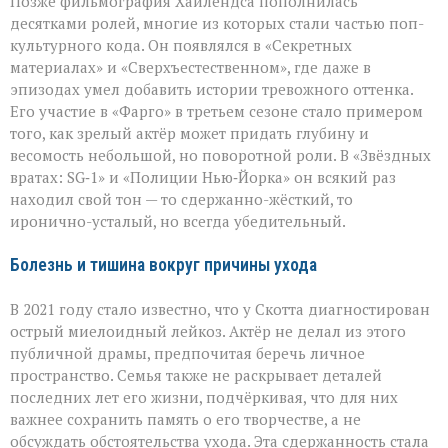
Позже фильмография Хайлендса пополнилась
десятками ролей, многие из которых стали частью поп-
культурного кода. Он появлялся в «Секретных
материалах» и «Сверхъестественном», где даже в
эпизодах умел добавить истории тревожного оттенка.
Его участие в «Фарго» в третьем сезоне стало примером
того, как зрелый актёр может придать глубину и
весомость небольшой, но поворотной роли. В «Звёздных
вратах: SG‑1» и «Полиции Нью‑Йорка» он всякий раз
находил свой тон — то сдержанно-жёсткий, то
иронично-усталый, но всегда убедительный.
Болезнь и тишина вокруг причины ухода
В 2021 году стало известно, что у Скотта диагностирован
острый миелоидный лейкоз. Актёр не делал из этого
публичной драмы, предпочитая беречь личное
пространство. Семья также не раскрывает деталей
последних лет его жизни, подчёркивая, что для них
важнее сохранить память о его творчестве, а не
обсуждать обстоятельства ухода. Эта сдержанность стала