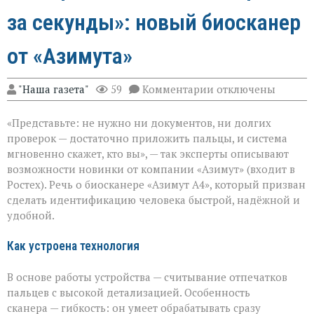
за секунды»: новый биосканер
от «Азимута»
к
"Наша газета"
59
Комментарии
отключены
записи
«Теперь
«Представьте: не нужно ни документов, ни долгих
личность
подтвердят
проверок — достаточно приложить пальцы, и система
за
мгновенно скажет, кто вы», — так эксперты описывают
секунды»:
возможности новинки от компании «Азимут» (входит в
новый
биосканер
Ростех). Речь о биосканере «Азимут А4», который призван
от
сделать идентификацию человека быстрой, надёжной и
«Азимута»
удобной.
Как устроена технология
В основе работы устройства — считывание отпечатков
пальцев с высокой детализацией. Особенность
сканера — гибкость: он умеет обрабатывать сразу