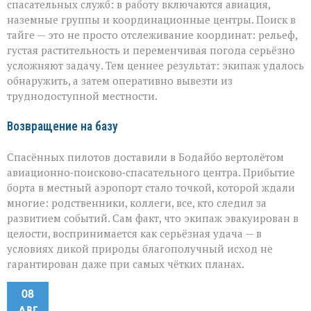
спасательных служб: в работу включаются авиация,
наземные группы и координационные центры. Поиск в
тайге — это не просто отслеживание координат: рельеф,
густая растительность и переменчивая погода серьёзно
усложняют задачу. Тем ценнее результат: экипаж удалось
обнаружить, а затем оперативно вывезти из
труднодоступной местности.
Возвращение на базу
Спасённых пилотов доставили в Бодайбо вертолётом
авиационно‑поисково‑спасательного центра. Прибытие
борта в местный аэропорт стало точкой, которой ждали
многие: родственники, коллеги, все, кто следил за
развитием событий. Сам факт, что экипаж эвакуирован в
целости, воспринимается как серьёзная удача — в
условиях дикой природы благополучный исход не
гарантирован даже при самых чётких планах.
08
АВГ