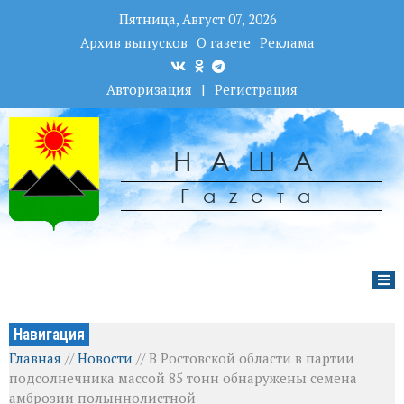
Пятница, Август 07, 2026
Архив выпусков
О газете
Реклама
Авторизация
|
Регистрация
НАША
Гаzета
Навигация
Главная
//
Новости
//
В Ростовской области в партии
подсолнечника массой 85 тонн обнаружены семена
амброзии полыннолистной