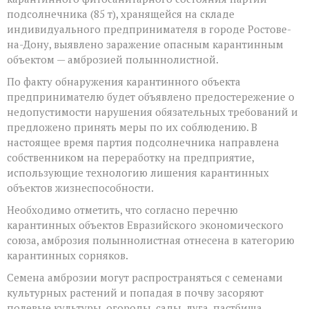
85
подсолнечника (85 т), хранящейся на складе
тонн
индивидуального предпринимателя в городе Ростове-
обнаружены
на-Дону, выявлено заражение опасным карантинным
семена
амброзии
объектом — амброзией полыннолистной.
полыннолистной
По факту обнаружения карантинного объекта
предпринимателю будет объявлено предостережение о
недопустимости нарушения обязательных требований и
предложено принять меры по их соблюдению. В
настоящее время партия подсолнечника направлена
собственником на переработку на предприятие,
использующие технологию лишения карантинных
объектов жизнеспособности.
Необходимо отметить, что согласно перечню
карантинных объектов Евразийского экономического
союза, амброзия полыннолистная отнесена в категорию
карантинных сорняков.
Семена амброзии могут распространяться с семенами
культурных растений и попадая в почву засоряют
полевые культуры, огороды, сады, луга, пастбища,