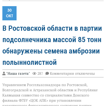
30
ОКТ
В Ростовской области в партии
подсолнечника массой 85 тонн
обнаружены семена амброзии
полыннолистной
к
"Наша газета"
287
Комментарии
отключены
записи
В
Управлением Россельхознадзора по Ростовской,
Ростовской
области
Волгоградской и Астраханской областям и Республике
в
Калмыкия совместно со специалистами Донского
партии
филиала ФГБУ «ЦОК АПК» при установлении
подсолнечника
массой
карантинного фитосанитарного состояния партии