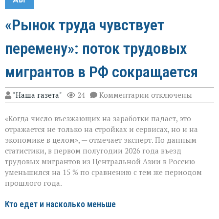
«Рынок труда чувствует
перемену»: поток трудовых
мигрантов в РФ сокращается
к
"Наша газета"
24
Комментарии
отключены
записи
«Рынок
«Когда число въезжающих на заработки падает, это
труда
чувствует
отражается не только на стройках и сервисах, но и на
перемену»:
экономике в целом», — отмечает эксперт. По данным
поток
статистики, в первом полугодии 2026 года въезд
трудовых
мигрантов
трудовых мигрантов из Центральной Азии в Россию
в
уменьшился на 15 % по сравнению с тем же периодом
РФ
прошлого года.
сокращается
Кто едет и насколько меньше