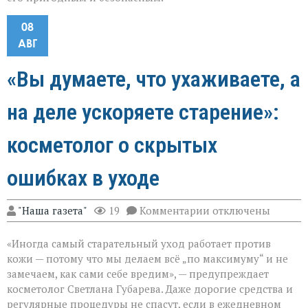
08
АВГ
«Вы думаете, что ухаживаете, а
на деле ускоряете старение»:
косметолог о скрытых
ошибках в уходе
к
"Наша газета"
19
Комментарии
отключены
записи
«Вы
«Иногда самый старательный уход работает против
думаете,
что
кожи — потому что мы делаем всё „по максимуму“ и не
ухаживаете,
замечаем, как сами себе вредим», — предупреждает
а
косметолог Светлана Губарева. Даже дорогие средства и
на
деле
регулярные процедуры не спасут, если в ежедневном