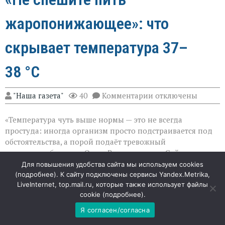
жаропонижающее»: что
скрывает температура 37–
38 °C
к
"Наша газета"
40
Комментарии
отключены
записи
«Не
«Температура чуть выше нормы — это не всегда
спешите
пить
простуда: иногда организм просто подстраивается под
жаропонижающее»
обстоятельства, а порой подаёт тревожный
что
сигнал», — объясняет Ольга Владимировна Сайно,
скрывает
температура
кандидат медицинских наук, доцент кафедры
Для повышения удобства сайта мы используем cookies
37–
поликлинической терапии Пироговского Университета.
(
подробнее
). К сайту подключены сервисы Yandex.Metrika,
38 °C
LiveInternet, top.mail.ru, которые также использует файлы
Субфебрилитет — устойчивое повышение температуры
cookie (
подробнее
).
до 37–38 °C — может быть как вариантом нормы, так и
симптомом серьёзных изменений в теле. Разбираемся,
Я согласен/согласна
когда это безопасно, а когда стоит насторожиться.