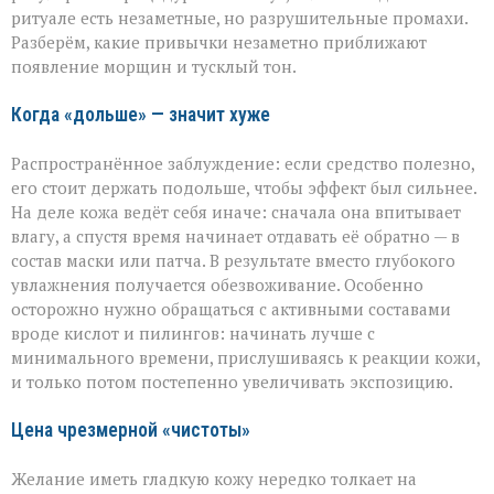
ускоряете
ритуале есть незаметные, но разрушительные промахи.
старение»:
Разберём, какие привычки незаметно приближают
косметолог
появление морщин и тусклый тон.
о
скрытых
ошибках
Когда «дольше» — значит хуже
в
уходе
Распространённое заблуждение: если средство полезно,
его стоит держать подольше, чтобы эффект был сильнее.
На деле кожа ведёт себя иначе: сначала она впитывает
влагу, а спустя время начинает отдавать её обратно — в
состав маски или патча. В результате вместо глубокого
увлажнения получается обезвоживание. Особенно
осторожно нужно обращаться с активными составами
вроде кислот и пилингов: начинать лучше с
минимального времени, прислушиваясь к реакции кожи,
и только потом постепенно увеличивать экспозицию.
Цена чрезмерной «чистоты»
Желание иметь гладкую кожу нередко толкает на