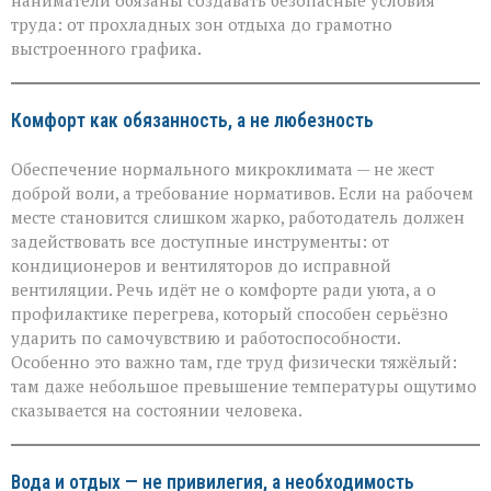
наниматели обязаны создавать безопасные условия
работников
труда: от прохладных зон отдыха до грамотно
в
выстроенного графика.
зной
Комфорт как обязанность, а не любезность
Обеспечение нормального микроклимата — не жест
доброй воли, а требование нормативов. Если на рабочем
месте становится слишком жарко, работодатель должен
задействовать все доступные инструменты: от
кондиционеров и вентиляторов до исправной
вентиляции. Речь идёт не о комфорте ради уюта, а о
профилактике перегрева, который способен серьёзно
ударить по самочувствию и работоспособности.
Особенно это важно там, где труд физически тяжёлый:
там даже небольшое превышение температуры ощутимо
сказывается на состоянии человека.
Вода и отдых — не привилегия, а необходимость