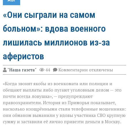
«Они сыграли на самом
больном»: вдова военного
лишилась миллионов из‑за
аферистов
к
"Наша газета"
44
Комментарии
отключены
записи
«Они
«Когда звонят якобы из военкомата или полиции и
сыграли
на
обещают выплаты либо пугают уголовным делом — это
самом
почти всегда ловушка», — предупреждают
больном»:
правоохранители. История из Приморья показывает,
вдова
военного
насколько изощрёнными стали телефонные мошенники:
лишилась
они обманом выманили у вдовы участника СВО крупную
миллионов
сумму и заставили её лично привезти деньги в Москву.
из‑за
аферистов