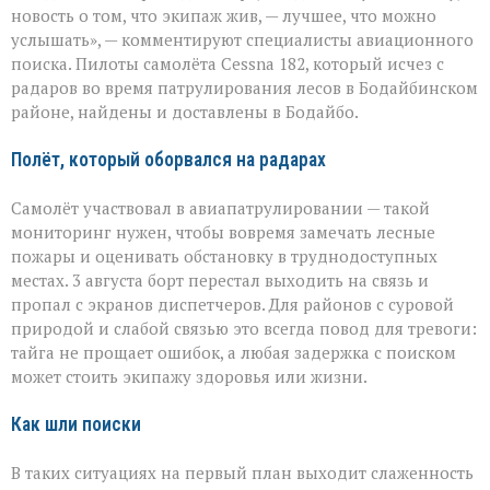
земле — это
новость о том, что экипаж жив, — лучшее, что можно
главное»:
услышать», — комментируют специалисты авиационного
найдены
поиска. Пилоты самолёта Cessna 182, который исчез с
пилоты
пропавшего
радаров во время патрулирования лесов в Бодайбинском
самолёта
районе, найдены и доставлены в Бодайбо.
Полёт, который оборвался на радарах
Самолёт участвовал в авиапатрулировании — такой
мониторинг нужен, чтобы вовремя замечать лесные
пожары и оценивать обстановку в труднодоступных
местах. 3 августа борт перестал выходить на связь и
пропал с экранов диспетчеров. Для районов с суровой
природой и слабой связью это всегда повод для тревоги:
тайга не прощает ошибок, а любая задержка с поиском
может стоить экипажу здоровья или жизни.
Как шли поиски
В таких ситуациях на первый план выходит слаженность