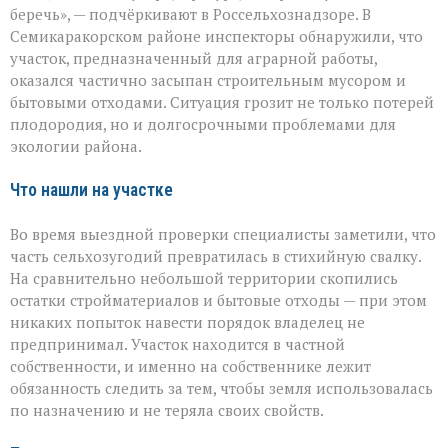
превращаться
беречь», — подчёркивают в Россельхознадзоре. В
в
Семикаракорском районе инспекторы обнаружили, что
свалку»:
в
участок, предназначенный для аграрной работы,
Семикаракорском
оказался частично засыпан строительным мусором и
районе
бытовыми отходами. Ситуация грозит не только потерей
захламили
плодородия, но и долгосрочными проблемами для
сельхозугодья
экологии района.
Что нашли на участке
Во время выездной проверки специалисты заметили, что
часть сельхозугодий превратилась в стихийную свалку.
На сравнительно небольшой территории скопились
остатки стройматериалов и бытовые отходы — при этом
никаких попыток навести порядок владелец не
предпринимал. Участок находится в частной
собственности, и именно на собственнике лежит
обязанность следить за тем, чтобы земля использовалась
по назначению и не теряла своих свойств.