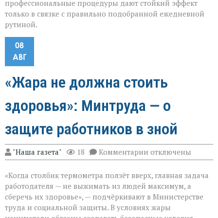
профессиональные процедуры дают стойкий эффект
только в связке с правильно подобранной ежедневной
рутиной.
08
АВГ
«Жара не должна стоить
здоровья»: Минтруда — о
защите работников в зной
к
"Наша газета"
18
Комментарии
отключены
записи
«Жара
«Когда столбик термометра ползёт вверх, главная задача
не
должна
работодателя — не выжимать из людей максимум, а
стоить
сберечь их здоровье», — подчёркивают в Министерстве
здоровья»:
труда и социальной защиты. В условиях жары
Минтруда — о
защите