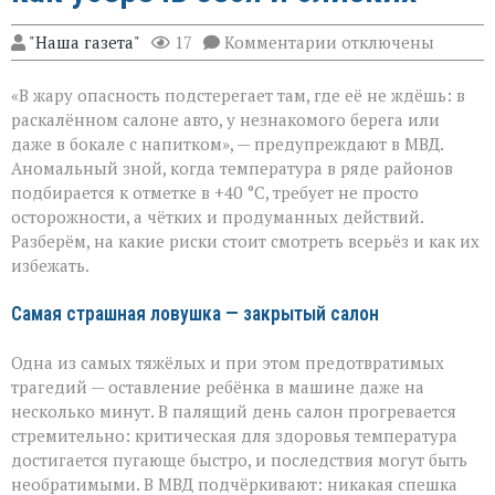
к
"Наша газета"
17
Комментарии
отключены
записи
«Жара
«В жару опасность подстерегает там, где её не ждёшь: в
не
прощает
раскалённом салоне авто, у незнакомого берега или
легкомыслия»:
даже в бокале с напитком», — предупреждают в МВД.
МВД — о
Аномальный зной, когда температура в ряде районов
том,
как
подбирается к отметке в +40 °C, требует не просто
уберечь
осторожности, а чётких и продуманных действий.
себя
Разберём, на какие риски стоит смотреть всерьёз и как их
и
избежать.
близких
Самая страшная ловушка — закрытый салон
Одна из самых тяжёлых и при этом предотвратимых
трагедий — оставление ребёнка в машине даже на
несколько минут. В палящий день салон прогревается
стремительно: критическая для здоровья температура
достигается пугающе быстро, и последствия могут быть
необратимыми. В МВД подчёркивают: никакая спешка