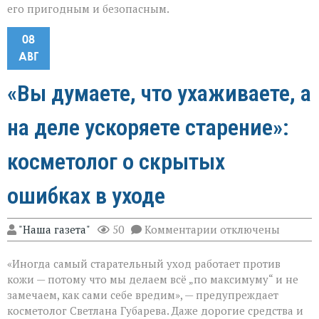
его пригодным и безопасным.
08
АВГ
«Вы думаете, что ухаживаете, а
на деле ускоряете старение»:
косметолог о скрытых
ошибках в уходе
к
"Наша газета"
50
Комментарии
отключены
записи
«Вы
«Иногда самый старательный уход работает против
думаете,
что
кожи — потому что мы делаем всё „по максимуму“ и не
ухаживаете,
замечаем, как сами себе вредим», — предупреждает
а
косметолог Светлана Губарева. Даже дорогие средства и
на