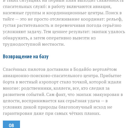
В таких ситуациях на первый план выходит слаженность
спасательных служб: в работу включаются авиация,
наземные группы и координационные центры. Поиск в
тайге — это не просто отслеживание координат: рельеф,
густая растительность и переменчивая погода серьёзно
усложняют задачу. Тем ценнее результат: экипаж удалось
обнаружить, а затем оперативно вывезти из
труднодоступной местности.
Возвращение на базу
Спасённых пилотов доставили в Бодайбо вертолётом
авиационно‑поисково‑спасательного центра. Прибытие
борта в местный аэропорт стало точкой, которой ждали
многие: родственники, коллеги, все, кто следил за
развитием событий. Сам факт, что экипаж эвакуирован в
целости, воспринимается как серьёзная удача — в
условиях дикой природы благополучный исход не
гарантирован даже при самых чётких планах.
08