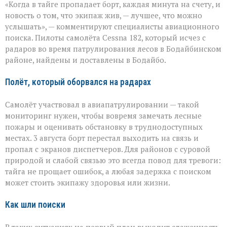
«Когда в тайге пропадает борт, каждая минута на счету, и
на
земле — это
новость о том, что экипаж жив, — лучшее, что можно
главное»:
услышать», — комментируют специалисты авиационного
найдены
поиска. Пилоты самолёта Cessna 182, который исчез с
пилоты
пропавшего
радаров во время патрулирования лесов в Бодайбинском
самолёта
районе, найдены и доставлены в Бодайбо.
Полёт, который оборвался на радарах
Самолёт участвовал в авиапатрулировании — такой
мониторинг нужен, чтобы вовремя замечать лесные
пожары и оценивать обстановку в труднодоступных
местах. 3 августа борт перестал выходить на связь и
пропал с экранов диспетчеров. Для районов с суровой
природой и слабой связью это всегда повод для тревоги:
тайга не прощает ошибок, а любая задержка с поиском
может стоить экипажу здоровья или жизни.
Как шли поиски