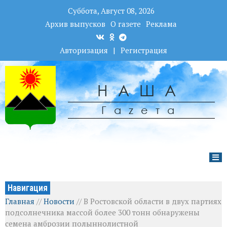
Суббота, Август 08, 2026
Архив выпусков
О газете
Реклама
Авторизация
|
Регистрация
НАША
Гаzета
Навигация
Главная
//
Новости
//
В Ростовской области в двух партиях
подсолнечника массой более 300 тонн обнаружены
семена амброзии полыннолистной