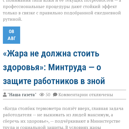
с понимания типа кожи и её текущих потребностей — а
профессиональные процедуры дают стойкий эффект
только в связке с правильно подобранной ежедневной
рутиной.
08
АВГ
«Жара не должна стоить
здоровья»: Минтруда — о
защите работников в зной
к
"Наша газета"
50
Комментарии
отключены
записи
«Жара
«Когда столбик термометра ползёт вверх, главная задача
не
должна
работодателя — не выжимать из людей максимум, а
стоить
сберечь их здоровье», — подчёркивают в Министерстве
здоровья»:
труда и социальной защиты. В условиях жары
Минтруда — о