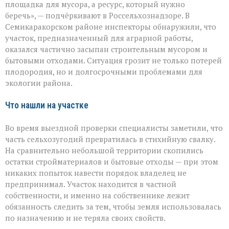
должна
площадка для мусора, а ресурс, который нужно
превращаться
беречь», — подчёркивают в Россельхознадзоре. В
в
Семикаракорском районе инспекторы обнаружили, что
свалку»:
в
участок, предназначенный для аграрной работы,
Семикаракорском
оказался частично засыпан строительным мусором и
районе
бытовыми отходами. Ситуация грозит не только потерей
захламили
плодородия, но и долгосрочными проблемами для
сельхозугодья
экологии района.
Что нашли на участке
Во время выездной проверки специалисты заметили, что
часть сельхозугодий превратилась в стихийную свалку.
На сравнительно небольшой территории скопились
остатки стройматериалов и бытовые отходы — при этом
никаких попыток навести порядок владелец не
предпринимал. Участок находится в частной
собственности, и именно на собственнике лежит
обязанность следить за тем, чтобы земля использовалась
по назначению и не теряла своих свойств.