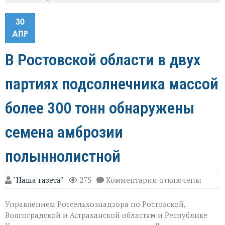
30
АПР
В Ростовской области в двух
партиях подсолнечника массой
более 300 тонн обнаружены
семена амброзии
полыннолистной
к
"Наша газета"
275
Комментарии
отключены
записи
В
Управлением Россельхознадзора по Ростовской,
Ростовской
области
Волгоградской и Астраханской областям и Республике
в