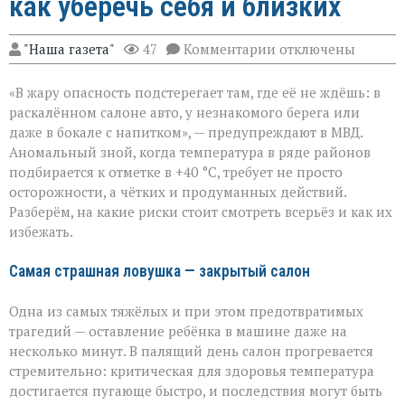
как уберечь себя и близких
к
"Наша газета"
47
Комментарии
отключены
записи
«Жара
«В жару опасность подстерегает там, где её не ждёшь: в
не
прощает
раскалённом салоне авто, у незнакомого берега или
легкомыслия»:
даже в бокале с напитком», — предупреждают в МВД.
МВД — о
Аномальный зной, когда температура в ряде районов
том,
как
подбирается к отметке в +40 °C, требует не просто
уберечь
осторожности, а чётких и продуманных действий.
себя
Разберём, на какие риски стоит смотреть всерьёз и как их
и
избежать.
близких
Самая страшная ловушка — закрытый салон
Одна из самых тяжёлых и при этом предотвратимых
трагедий — оставление ребёнка в машине даже на
несколько минут. В палящий день салон прогревается
стремительно: критическая для здоровья температура
достигается пугающе быстро, и последствия могут быть