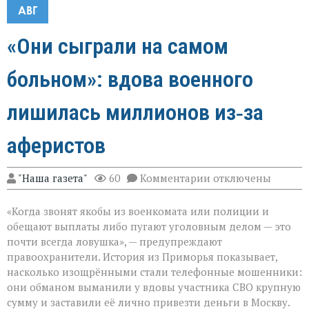
АВГ
«Они сыграли на самом
больном»: вдова военного
лишилась миллионов из‑за
аферистов
к
"Наша газета"
60
Комментарии
отключены
записи
«Они
«Когда звонят якобы из военкомата или полиции и
сыграли
на
обещают выплаты либо пугают уголовным делом — это
самом
почти всегда ловушка», — предупреждают
больном»:
правоохранители. История из Приморья показывает,
вдова
военного
насколько изощрёнными стали телефонные мошенники:
лишилась
они обманом выманили у вдовы участника СВО крупную
миллионов
сумму и заставили её лично привезти деньги в Москву.
из‑за