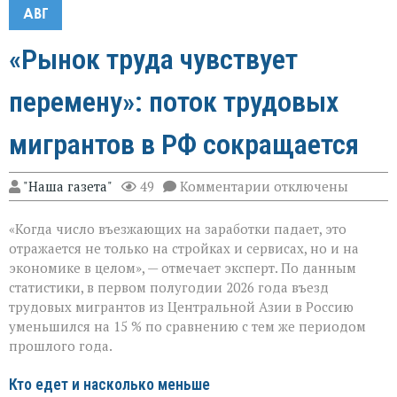
АВГ
«Рынок труда чувствует
перемену»: поток трудовых
мигрантов в РФ сокращается
к
"Наша газета"
49
Комментарии
отключены
записи
«Рынок
«Когда число въезжающих на заработки падает, это
труда
чувствует
отражается не только на стройках и сервисах, но и на
перемену»:
экономике в целом», — отмечает эксперт. По данным
поток
статистики, в первом полугодии 2026 года въезд
трудовых
мигрантов
трудовых мигрантов из Центральной Азии в Россию
в
уменьшился на 15 % по сравнению с тем же периодом
РФ
прошлого года.
сокращается
Кто едет и насколько меньше