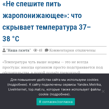
«Не спешите пить
жаропонижающее»: что
скрывает температура 37–
38 °C
к
"Наша газета"
48
Комментарии
отключены
записи
«Не
«Температура чуть выше нормы — это не всегда
спешите
пить
простуда: иногда организм просто подстраивается под
жаропонижающее»
обстоятельства, а порой подаёт тревожный
что
сигнал», — объясняет Ольга Владимировна Сайно,
скрывает
Для повышения удобства сайта мы используем cookies
температура
кандидат медицинских наук, доцент кафедры
(
подробнее
). К сайту подключены сервисы Yandex.Metrika,
37–
поликлинической терапии Пироговского Университета.
LiveInternet, top.mail.ru, которые также использует файлы
38 °C
Субфебрилитет — устойчивое повышение температуры
cookie (
подробнее
).
до 37–38 °C — может быть как вариантом нормы, так и
Я согласен/согласна
симптомом серьёзных изменений в теле. Разбираемся,