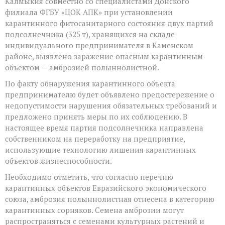
Калмыкия совместно со специалистами Донского
двух
филиала ФГБУ «ЦОК АПК» при установлении
партиях
подсолнечника
карантинного фитосанитарного состояния двух партий
массой
подсолнечника (325 т), хранящихся на складе
более
индивидуального предпринимателя в Каменском
300
районе, выявлено заражение опасным карантинным
тонн
обнаружены
объектом — амброзией полыннолистной.
семена
амброзии
По факту обнаружения карантинного объекта
полыннолистной
предпринимателю будет объявлено предостережение о
недопустимости нарушения обязательных требований и
предложено принять меры по их соблюдению. В
настоящее время партия подсолнечника направлена
собственником на переработку на предприятие,
использующие технологию лишения карантинных
объектов жизнеспособности.
Необходимо отметить, что согласно перечню
карантинных объектов Евразийского экономического
союза, амброзия полыннолистная отнесена в категорию
карантинных сорняков. Семена амброзии могут
распространяться с семенами культурных растений и