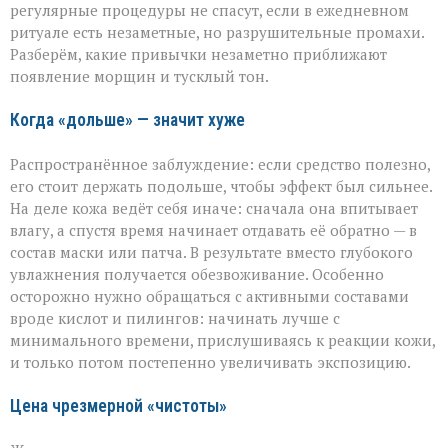
деле
регулярные процедуры не спасут, если в ежедневном
ускоряете
ритуале есть незаметные, но разрушительные промахи.
старение»:
Разберём, какие привычки незаметно приближают
косметолог
появление морщин и тусклый тон.
о
скрытых
ошибках
Когда «дольше» — значит хуже
в
уходе
Распространённое заблуждение: если средство полезно,
его стоит держать подольше, чтобы эффект был сильнее.
На деле кожа ведёт себя иначе: сначала она впитывает
влагу, а спустя время начинает отдавать её обратно — в
состав маски или патча. В результате вместо глубокого
увлажнения получается обезвоживание. Особенно
осторожно нужно обращаться с активными составами
вроде кислот и пилингов: начинать лучше с
минимального времени, прислушиваясь к реакции кожи,
и только потом постепенно увеличивать экспозицию.
Цена чрезмерной «чистоты»