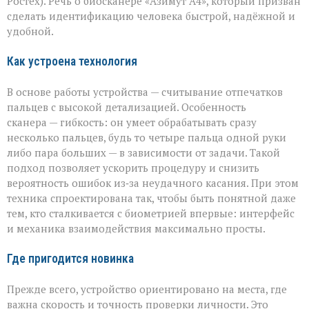
Ростех). Речь о биосканере «Азимут А4», который призван
от
сделать идентификацию человека быстрой, надёжной и
«Азимута»
удобной.
Как устроена технология
В основе работы устройства — считывание отпечатков
пальцев с высокой детализацией. Особенность
сканера — гибкость: он умеет обрабатывать сразу
несколько пальцев, будь то четыре пальца одной руки
либо пара больших — в зависимости от задачи. Такой
подход позволяет ускорить процедуру и снизить
вероятность ошибок из‑за неудачного касания. При этом
техника спроектирована так, чтобы быть понятной даже
тем, кто сталкивается с биометрией впервые: интерфейс
и механика взаимодействия максимально просты.
Где пригодится новинка
Прежде всего, устройство ориентировано на места, где
важна скорость и точность проверки личности. Это