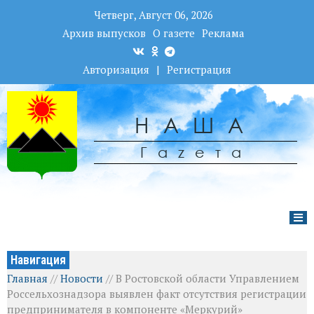
Четверг, Август 06, 2026
Архив выпусков
О газете
Реклама
Авторизация
|
Регистрация
НАША
Гаzета
Навигация
Главная
//
Новости
//
В Ростовской области Управлением
Россельхознадзора выявлен факт отсутствия регистрации
предпринимателя в компоненте «Меркурий»