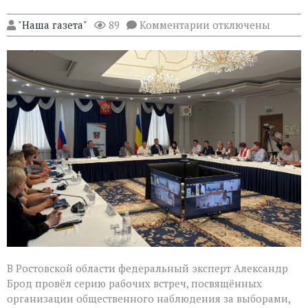
к
"Наша газета"
89
Комментарии
отключены
записи
Эксперт
Александр
Брод
высоко
оценил
подготовку
наблюдателей
в
Ростовской
области
В Ростовской области федеральный эксперт Александр
Брод провёл серию рабочих встреч, посвящённых
организации общественного наблюдения за выборами,