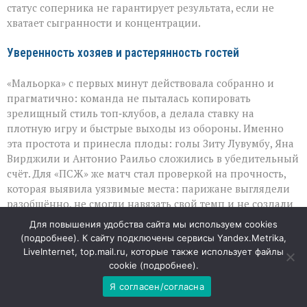
«ПСЖ»
статус соперника не гарантирует результата, если не
хватает сыгранности и концентрации.
Уверенность хозяев и растерянность гостей
«Мальорка» с первых минут действовала собранно и
прагматично: команда не пыталась копировать
зрелищный стиль топ‑клубов, а делала ставку на
плотную игру и быстрые выходы из обороны. Именно
эта простота и принесла плоды: голы Зиту Лувумбу, Яна
Вирджили и Антонио Раильо сложились в убедительный
счёт. Для «ПСЖ» же матч стал проверкой на прочность,
которая выявила уязвимые места: парижане выглядели
разобщённо, не смогли навязать свой темп и не создали
по-настоящему опасных моментов у чужих ворот.
Для повышения удобства сайта мы используем cookies
(
подробнее
). К сайту подключены сервисы Yandex.Metrika,
Вратарский вопрос: непростой выбор для тренерского
LiveInternet, top.mail.ru, которые также использует файлы
штаба
cookie (
подробнее
).
Я согласен/согласна
Особое внимание в этой встрече привлёк эпизод с