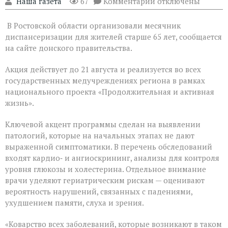
к
"Наша газета"
67
Комментарии
отключены
записи
На
В Ростовской области организовали месячник
Дону
проходит
диспансеризации для жителей старше 65 лет, сообщается
месячник
на сайте донского правительства.
диспансеризации
для
Акция действует до 21 августа и реализуется во всех
людей
«серебряного»
государственных медучреждениях региона в рамках
возраста
национального проекта «Продолжительная и активная
жизнь».
Ключевой акцент программы сделан на выявлении
патологий, которые на начальных этапах не дают
выраженной симптоматики. В перечень обследований
входят кардио‑ и ангиоскрининг, анализы для контроля
уровня глюкозы и холестерина. Отдельное внимание
врачи уделяют гериатрическим рискам — оценивают
вероятность нарушений, связанных с падениями,
ухудшением памяти, слуха и зрения.
«Коварство всех заболеваний, которые возникают в таком