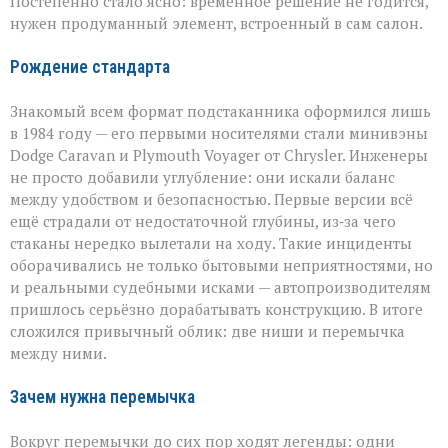
Постепенно стало ясно: временное решение не годится,
нужен продуманный элемент, встроенный в сам салон.
Рождение стандарта
Знакомый всем формат подстаканника оформился лишь
в 1984 году — его первыми носителями стали минивэны
Dodge Caravan и Plymouth Voyager от Chrysler. Инженеры
не просто добавили углубление: они искали баланс
между удобством и безопасностью. Первые версии всё
ещё страдали от недостаточной глубины, из‑за чего
стаканы нередко вылетали на ходу. Такие инциденты
оборачивались не только бытовыми неприятностями, но
и реальными судебными исками — автопроизводителям
пришлось серьёзно дорабатывать конструкцию. В итоге
сложился привычный облик: две ниши и перемычка
между ними.
Зачем нужна перемычка
Вокруг перемычки до сих пор ходят легенды: одни