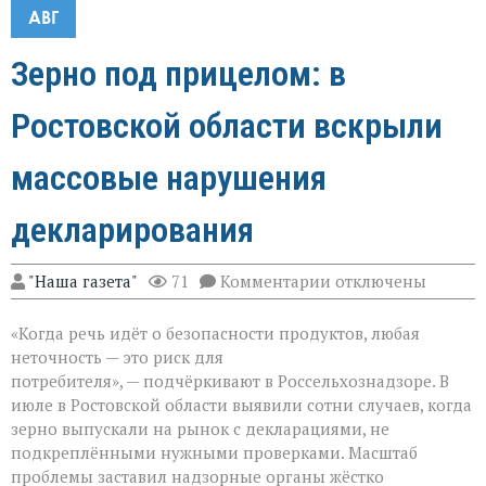
АВГ
Зерно под прицелом: в
Ростовской области вскрыли
массовые нарушения
декларирования
к
"Наша газета"
71
Комментарии
отключены
записи
Зерно
«Когда речь идёт о безопасности продуктов, любая
под
прицелом:
неточность — это риск для
в
потребителя», — подчёркивают в Россельхознадзоре. В
Ростовской
июле в Ростовской области выявили сотни случаев, когда
области
вскрыли
зерно выпускали на рынок с декларациями, не
массовые
подкреплёнными нужными проверками. Масштаб
нарушения
проблемы заставил надзорные органы жёстко
декларирования