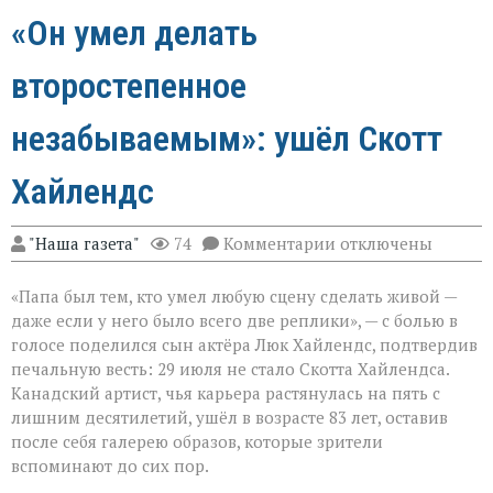
«Он умел делать
второстепенное
незабываемым»: ушёл Скотт
Хайлендс
к
"Наша газета"
74
Комментарии
отключены
записи
«Он
«Папа был тем, кто умел любую сцену сделать живой —
умел
делать
даже если у него было всего две реплики», — с болью в
второстепенное
голосе поделился сын актёра Люк Хайлендс, подтвердив
незабываемым»:
печальную весть: 29 июля не стало Скотта Хайлендса.
ушёл
Скотт
Канадский артист, чья карьера растянулась на пять с
Хайлендс
лишним десятилетий, ушёл в возрасте 83 лет, оставив
после себя галерею образов, которые зрители
вспоминают до сих пор.