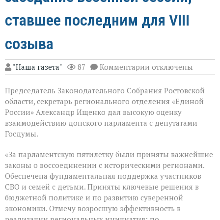
ставшее последним для VIII
созыва
к
"Наша газета"
87
Комментарии
отключены
записи
В
Председатель Законодательного Собрания Ростовской
Государственной
Думе
области, секретарь регионального отделения «Единой
России
России» Александр Ищенко дал высокую оценку
состоялось
взаимодействию донского парламента с депутатами
заключительное
пленарное
Госдумы.
заседание
весенней
«За парламентскую пятилетку были приняты важнейшие
сессии,
законы о воссоединении с историческими регионами.
ставшее
последним
Обеспечена фундаментальная поддержка участников
для
СВО и семей с детьми. Приняты ключевые решения в
VIII
бюджетной политике и по развитию суверенной
созыва
экономики. Отмечу возросшую эффективность в
реализации региональных инициатив: по