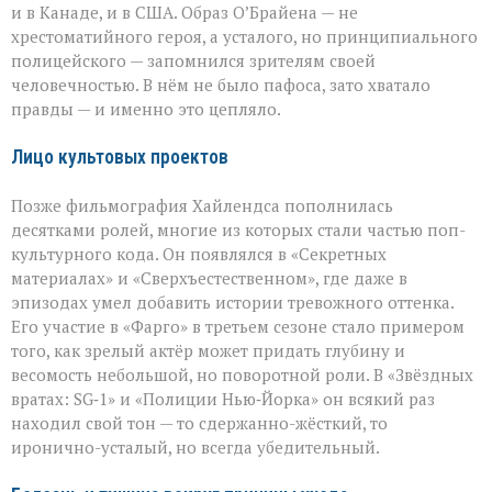
и в Канаде, и в США. Образ О’Брайена — не
хрестоматийного героя, а усталого, но принципиального
полицейского — запомнился зрителям своей
человечностью. В нём не было пафоса, зато хватало
правды — и именно это цепляло.
Лицо культовых проектов
Позже фильмография Хайлендса пополнилась
десятками ролей, многие из которых стали частью поп-
культурного кода. Он появлялся в «Секретных
материалах» и «Сверхъестественном», где даже в
эпизодах умел добавить истории тревожного оттенка.
Его участие в «Фарго» в третьем сезоне стало примером
того, как зрелый актёр может придать глубину и
весомость небольшой, но поворотной роли. В «Звёздных
вратах: SG‑1» и «Полиции Нью‑Йорка» он всякий раз
находил свой тон — то сдержанно-жёсткий, то
иронично-усталый, но всегда убедительный.