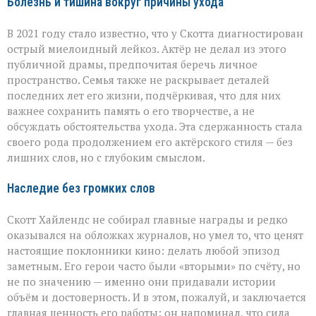
Болезнь и тишина вокруг причины ухода
В 2021 году стало известно, что у Скотта диагностирован
острый миелоидный лейкоз. Актёр не делал из этого
публичной драмы, предпочитая беречь личное
пространство. Семья также не раскрывает деталей
последних лет его жизни, подчёркивая, что для них
важнее сохранить память о его творчестве, а не
обсуждать обстоятельства ухода. Эта сдержанность стала
своего рода продолжением его актёрского стиля — без
лишних слов, но с глубоким смыслом.
Наследие без громких слов
Скотт Хайлендс не собирал главные награды и редко
оказывался на обложках журналов, но умел то, что ценят
настоящие поклонники кино: делать любой эпизод
заметным. Его герои часто были «вторыми» по счёту, но
не по значению — именно они придавали истории
объём и достоверность. И в этом, пожалуй, и заключается
главная ценность его работы: он напоминал, что сила