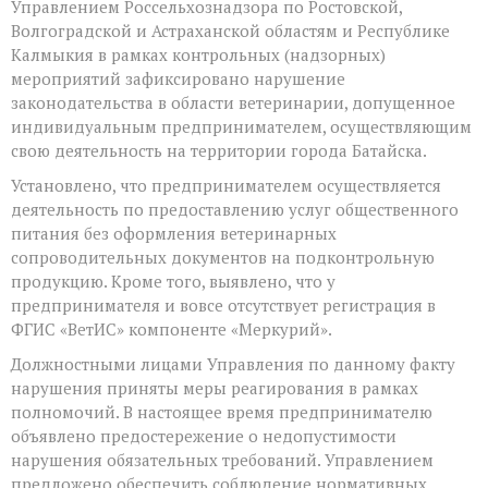
Управлением Россельхознадзора по Ростовской,
Ростовской
области
Волгоградской и Астраханской областям и Республике
Управлением
Калмыкия в рамках контрольных (надзорных)
Россельхознадзор
мероприятий зафиксировано нарушение
выявлен
факт
законодательства в области ветеринарии, допущенное
отсутствия
индивидуальным предпринимателем, осуществляющим
регистрации
свою деятельность на территории города Батайска.
предпринимател
в
Установлено, что предпринимателем осуществляется
компоненте
деятельность по предоставлению услуг общественного
«Меркурий»
питания без оформления ветеринарных
сопроводительных документов на подконтрольную
продукцию. Кроме того, выявлено, что у
предпринимателя и вовсе отсутствует регистрация в
ФГИС «ВетИС» компоненте «Меркурий».
Должностными лицами Управления по данному факту
нарушения приняты меры реагирования в рамках
полномочий. В настоящее время предпринимателю
объявлено предостережение о недопустимости
нарушения обязательных требований. Управлением
предложено обеспечить соблюдение нормативн
ых