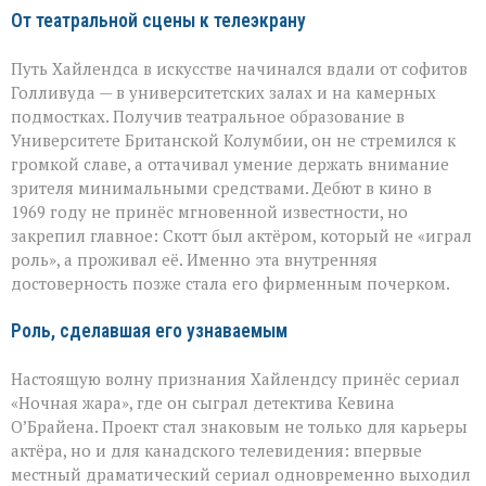
От театральной сцены к телеэкрану
Путь Хайлендса в искусстве начинался вдали от софитов
Голливуда — в университетских залах и на камерных
подмостках. Получив театральное образование в
Университете Британской Колумбии, он не стремился к
громкой славе, а оттачивал умение держать внимание
зрителя минимальными средствами. Дебют в кино в
1969 году не принёс мгновенной известности, но
закрепил главное: Скотт был актёром, который не «играл
роль», а проживал её. Именно эта внутренняя
достоверность позже стала его фирменным почерком.
Роль, сделавшая его узнаваемым
Настоящую волну признания Хайлендсу принёс сериал
«Ночная жара», где он сыграл детектива Кевина
О’Брайена. Проект стал знаковым не только для карьеры
актёра, но и для канадского телевидения: впервые
местный драматический сериал одновременно выходил