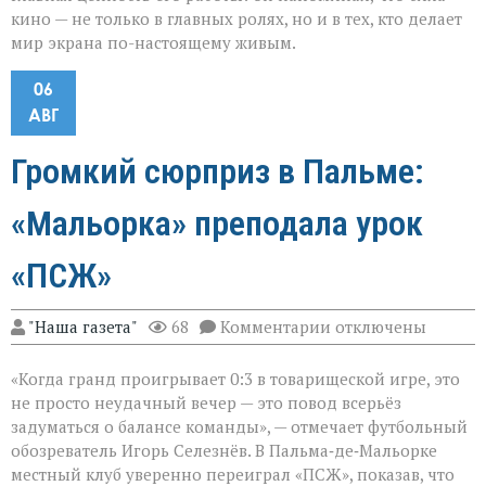
кино — не только в главных ролях, но и в тех, кто делает
мир экрана по-настоящему живым.
06
АВГ
Громкий сюрприз в Пальме:
«Мальорка» преподала урок
«ПСЖ»
к
"Наша газета"
68
Комментарии
отключены
записи
Громкий
«Когда гранд проигрывает 0:3 в товарищеской игре, это
сюрприз
в
не просто неудачный вечер — это повод всерьёз
Пальме:
задуматься о балансе команды», — отмечает футбольный
«Мальорка»
обозреватель Игорь Селезнёв. В Пальма‑де‑Мальорке
преподала
урок
местный клуб уверенно переиграл «ПСЖ», показав, что