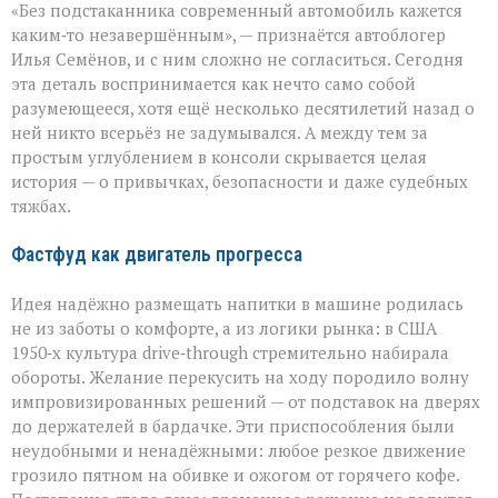
«Без подстаканника современный автомобиль кажется
незаметный
герой
каким‑то незавершённым», — признаётся автоблогер
автомобильного
Илья Семёнов, и с ним сложно не согласиться. Сегодня
салона
эта деталь воспринимается как нечто само собой
разумеющееся, хотя ещё несколько десятилетий назад о
ней никто всерьёз не задумывался. А между тем за
простым углублением в консоли скрывается целая
история — о привычках, безопасности и даже судебных
тяжбах.
Фастфуд как двигатель прогресса
Идея надёжно размещать напитки в машине родилась
не из заботы о комфорте, а из логики рынка: в США
1950‑х культура drive‑through стремительно набирала
обороты. Желание перекусить на ходу породило волну
импровизированных решений — от подставок на дверях
до держателей в бардачке. Эти приспособления были
неудобными и ненадёжными: любое резкое движение
грозило пятном на обивке и ожогом от горячего кофе.