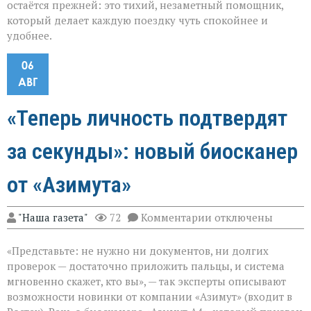
остаётся прежней: это тихий, незаметный помощник,
который делает каждую поездку чуть спокойнее и
удобнее.
06
АВГ
«Теперь личность подтвердят
за секунды»: новый биосканер
от «Азимута»
к
"Наша газета"
72
Комментарии
отключены
записи
«Теперь
«Представьте: не нужно ни документов, ни долгих
личность
подтвердят
проверок — достаточно приложить пальцы, и система
за
мгновенно скажет, кто вы», — так эксперты описывают
секунды»:
возможности новинки от компании «Азимут» (входит в
новый
биосканер