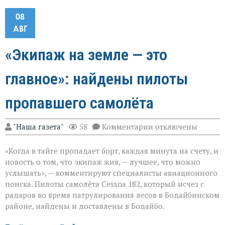
08
АВГ
«Экипаж на земле — это
главное»: найдены пилоты
пропавшего самолёта
к
"Наша газета"
58
Комментарии
отключены
записи
«Экипаж
«Когда в тайге пропадает борт, каждая минута на счету, и
на
земле — это
новость о том, что экипаж жив, — лучшее, что можно
главное»:
услышать», — комментируют специалисты авиационного
найдены
поиска. Пилоты самолёта Cessna 182, который исчез с
пилоты
пропавшего
радаров во время патрулирования лесов в Бодайбинском
самолёта
районе, найдены и доставлены в Бодайбо.