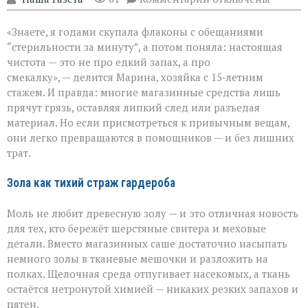
записи
Когда
«Знаете, я годами скупала флаконы с обещаниями
бытовая
химия
“стерильности за минуту”, а потом поняла: настоящая
бессильна:
чистота — это не про едкий запах, а про
хитрости
смекалку», — делится Марина, хозяйка с 15‑летним
для
идеальной
стажем. И правда: многие магазинные средства лишь
чистоты
прячут грязь, оставляя липкий след или разъедая
материал. Но если присмотреться к привычным вещам,
они легко превращаются в помощников — и без лишних
трат.
Зола как тихий страж гардероба
Моль не любит древесную золу — и это отличная новость
для тех, кто бережёт шерстяные свитера и меховые
детали. Вместо магазинных саше достаточно насыпать
немного золы в тканевые мешочки и разложить на
полках. Щелочная среда отпугивает насекомых, а ткань
остаётся нетронутой химией — никаких резких запахов и
пятен.