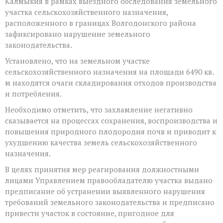
Калмыкия в рамках выездного обследования земельного
допустил
участка сельскохозяйственного назначения,
захламление
сельхозугодий
расположенного в границах Волгодонского района
отходами
зафиксировано нарушение земельного
производства
законодательства.
и
потребления
Установлено, что на земельном участке
сельскохозяйственного назначения на площади 6490 кв.
м находятся очаги складирования отходов производства
и потребления.
Необходимо отметить, что захламление негати
вно
сказывается на процессах сохранения, воспроизводства и
повышения природного плодородия почв и приводит к
ухудшению качества земель сельскохозяйственного
назначения.
В целях принятия мер реагирования должностными
лицами Управлением правообладателю участка выдано
предписание об устранении выявленного нарушения
требований земельного законодательства и предписано
привести участок в состояние, пригодное для