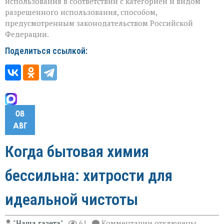
использования в соответствии с категорией и видом
разрешенного использования, способом,
предусмотренным законодательством Российской
Федерации.
Поделиться ссылкой:
08
АВГ
Когда бытовая химия
бессильна: хитрости для
идеальной чистоты
к
"Наша газета"
61
Комментарии
отключены