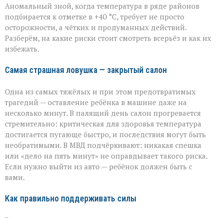
Аномальный зной, когда температура в ряде районов
том,
как
подбирается к отметке в +40 °C, требует не просто
уберечь
осторожности, а чётких и продуманных действий.
себя
Разберём, на какие риски стоит смотреть всерьёз и как их
и
избежать.
близких
Самая страшная ловушка — закрытый салон
Одна из самых тяжёлых и при этом предотвратимых
трагедий — оставление ребёнка в машине даже на
несколько минут. В палящий день салон прогревается
стремительно: критическая для здоровья температура
достигается пугающе быстро, и последствия могут быть
необратимыми. В МВД подчёркивают: никакая спешка
или «дело на пять минут» не оправдывает такого риска.
Если нужно выйти из авто — ребёнок должен быть с
вами.
Как правильно поддерживать силы