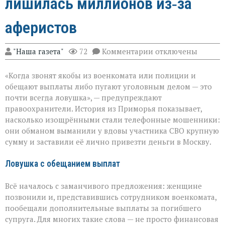
лишилась миллионов из‑за
аферистов
к
"Наша газета"
72
Комментарии
отключены
записи
«Они
«Когда звонят якобы из военкомата или полиции и
сыграли
на
обещают выплаты либо пугают уголовным делом — это
самом
почти всегда ловушка», — предупреждают
больном»:
правоохранители. История из Приморья показывает,
вдова
военного
насколько изощрёнными стали телефонные мошенники:
лишилась
они обманом выманили у вдовы участника СВО крупную
миллионов
сумму и заставили её лично привезти деньги в Москву.
из‑за
аферистов
Ловушка с обещанием выплат
Всё началось с заманчивого предложения: женщине
позвонили и, представившись сотрудником военкомата,
пообещали дополнительные выплаты за погибшего
супруга. Для многих такие слова — не просто финансовая