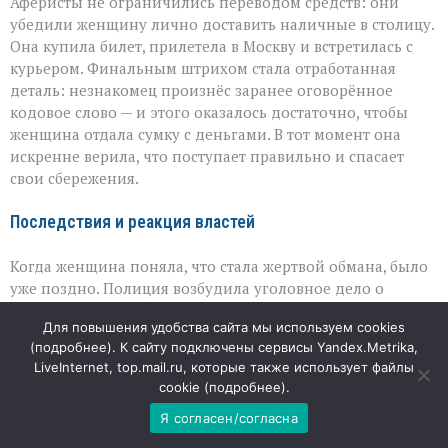
Аферисты не ограничились переводом средств: они
убедили женщину лично доставить наличные в столицу.
Она купила билет, прилетела в Москву и встретилась с
курьером. Финальным штрихом стала отработанная
деталь: незнакомец произнёс заранее оговорённое
кодовое слово — и этого оказалось достаточно, чтобы
женщина отдала сумку с деньгами. В тот момент она
искренне верила, что поступает правильно и спасает
свои сбережения.
Последствия и реакция властей
Когда женщина поняла, что стала жертвой обмана, было
уже поздно. Полиция возбудила уголовное дело о
мошенничестве в особо крупном размере, а прокуратура
Для повышения удобства сайта мы используем cookies
взяла расследование на контроль. Сейчас главная
(
подробнее
). К сайту подключены сервисы Yandex.Metrika,
задача — найти причастных и разобраться, как
LiveInternet, top.mail.ru, которые также использует файлы
преступникам удалось выстроить столь сложную
cookie (
подробнее
).
цепочку манипуляций. Но не менее важно, что эта
Я согласен/согласна
история вновь напоминает: мошенники специально
выбирают темы, которые вызывают сильные эмоции — от