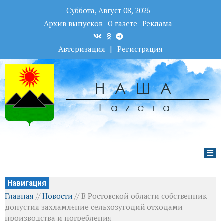
Суббота, Август 08, 2026
Архив выпусков
О газете
Реклама
Авторизация
|
Регистрация
НАША
Гаzета
Навигация
Главная
//
Новости
//
В Ростовской области собственник
допустил захламление сельхозугодий отходами
производства и потребления