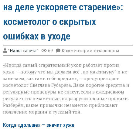
на деле ускоряете старение»:
косметолог о скрытых
ошибках в уходе
к
"Наша газета"
69
Комментарии
отключены
записи
«Вы
«Иногда самый старательный уход работает против
думаете,
что
кожи — потому что мы делаем всё „по максимуму“ и не
ухаживаете,
замечаем, как сами себе вредим», — предупреждает
а
косметолог Светлана Губарева. Даже дорогие средства и
на
деле
регулярные процедуры не спасут, если в ежедневном
ускоряете
ритуале есть незаметные, но разрушительные промахи.
старение»:
Разберём, какие привычки незаметно приближают
косметолог
появление морщин и тусклый тон.
о
скрытых
ошибках
Когда «дольше» — значит хуже
в
уходе