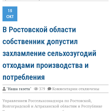
15
ОКТ
В Ростовской области
собственник допустил
захламление сельхозугодий
отходами производства и
потребления
к
"Наша газета"
379
Комментарии
отключены
записи
В
Управлением Россельхознадзора по Ростовской,
Ростовской
области
Волгоградской и Астраханской областям и Республике
собственник