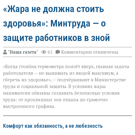
«Жара не должна стоить
здоровья»: Минтруда — о
защите работников в зной
к
"Наша газета"
65
Комментарии
отключены
записи
«Жара
«Когда столбик термометра ползёт вверх, главная задача
не
должна
работодателя — не выжимать из людей максимум, а
стоить
сберечь их здоровье», — подчёркивают в Министерстве
здоровья»:
труда и социальной защиты. В условиях жары
Минтруда — о
защите
наниматели обязаны создавать безопасные условия
работников
труда: от прохладных зон отдыха до грамотно
в
выстроенного графика.
зной
Комфорт как обязанность, а не любезность