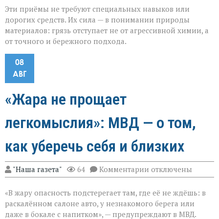
Эти приёмы не требуют специальных навыков или
дорогих средств. Их сила — в понимании природы
материалов: грязь отступает не от агрессивной химии, а
от точного и бережного подхода.
08
АВГ
«Жара не прощает
легкомыслия»: МВД — о том,
как уберечь себя и близких
к
"Наша газета"
64
Комментарии
отключены
записи
«Жара
«В жару опасность подстерегает там, где её не ждёшь: в
не
прощает
раскалённом салоне авто, у незнакомого берега или
легкомыслия»:
даже в бокале с напитком», — предупреждают в МВД.
МВД — о