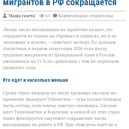
мигрантов в РФ сокращается
к
"Наша газета"
61
Комментарии
отключены
записи
«Рынок
«Когда число въезжающих на заработки падает, это
труда
чувствует
отражается не только на стройках и сервисах, но и на
перемену»:
экономике в целом», — отмечает эксперт. По данным
поток
статистики, в первом полугодии 2026 года въезд
трудовых
мигрантов
трудовых мигрантов из Центральной Азии в Россию
в
уменьшился на 15 % по сравнению с тем же периодом
РФ
прошлого года.
сокращается
Кто едет и насколько меньше
Среди стран-лидеров по числу трудовых въездов по-
прежнему лидирует Узбекистан — туда уходит большая
часть потока, хотя темпы заметно снизились. Следом
идут Таджикистан и Киргизия: в каждой из этих стран
также фиксируется ощутимое сокращение числа
выезжающих на работу в РФ. При этом речь идёт не о