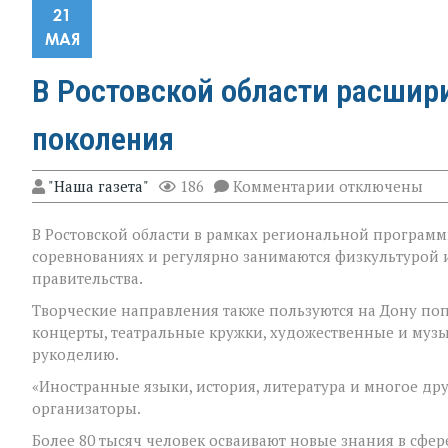
21
МАЯ
В Ростовской области расшир
поколения
к
"Наша газета"
186
Комментарии
отключены
записи
В
В Ростовской области в рамках региональной программ
Ростовской
области
соревнованиях и регулярно занимаются физкультурой и 
расширили
правительства.
возможности
для
Творческие направления также пользуются на Дону п
старшего
концерты, театральные кружки, художественные и муз
поколения
рукоделию.
«Иностранные языки, история, литература и многое др
организаторы.
Более 80 тысяч человек осваивают новые знания в сфе