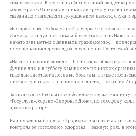
симптоматики. В перечень обследований входят кардио
холестерина. Отдельное внимание врачи уделяют гери
связанных с падениями, ухудшением памяти, слуха и з
«Коварство всех заболеваний, которые возникают в таком
стадиях зачастую нет никакой симптоматики. Наша зад
начать заниматься с данными гражданами», — подчер
помощи министерства здравоохранения Ростовской об
«На сегодняшний момент в Ростовской области уже бол
будние дни и в субботу в наших медицинских организ
граждан работают выездные бригады, а также предус
диспансеризации в течение трёх дней», — добавил Анд
Записаться на бесплатное обследование жители могут 
«Госуслуги», сервис «Здоровье Дона», по телефону ко
администратору.
Национальный проект «Продолжительная и активная ж
контроля за состоянием здоровья — важную роль в это