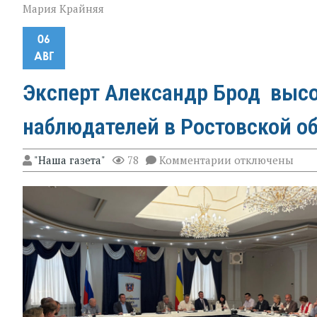
Мария Крайняя
06
АВГ
Эксперт Александр Брод высо
наблюдателей в Ростовской о
к
"Наша газета"
78
Комментарии
отключены
записи
Эксперт
Александр
Брод
высоко
оценил
подготовку
наблюдателей
в
Ростовской
области