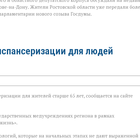
го и областного депутатского корпуса обсуждали на недав
е-на-Дону. Жители Ростовской области уже передали бол
 парламентарии нового созыва Госдумы.
испансеризации для людей
ризации для жителей старше 65 лет, сообщается на сайте
ии
государственных медучреждениях региона в рамках
жизнь».
ологий, которые на начальных этапах не дают выраженной