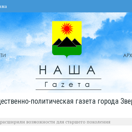
ама
ТИ
АР
НАША
Гаzета
ественно-политическая газета города Зве
и расширили возможности для старшего поколения