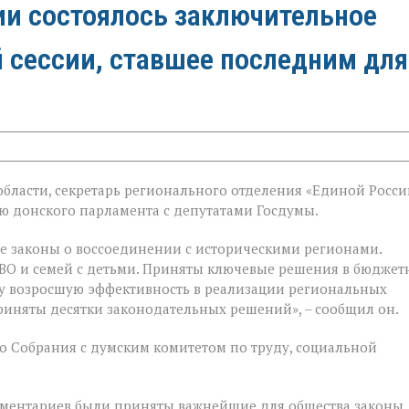
ии состоялось заключительное
й сессии, ставшее последним для
бласти, секретарь регионального отделения «Единой Росси
й
 донского парламента с депутатами Госдумы.
е законы о воссоединении с историческими регионами.
ВО и семей с детьми. Приняты ключевые решения в бюджет
у возросшую эффективность в реализации региональных
риняты десятки законодательных решений», – сообщил он.
 Собрания с думским комитетом по труду, социальной
ментариев были приняты важнейшие для общества законы.