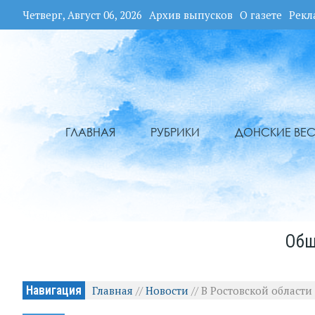
Четверг, Август 06, 2026
Архив выпусков
О газете
Рекл
ГЛАВНАЯ
РУБРИКИ
ДОНСКИЕ ВЕС
Общ
Навигация
Главная
//
Новости
//
В Ростовской област