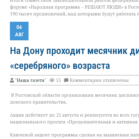
Итоги совместной законодательной работы федерально
форуме «Народная программа – РЕШАЮТ ЛЮДИ» в Ростов
190 тысяч предложений, над которыми будут работать
06
АВГ
На Дону проходит месячник д
«серебряного» возраста
к
"Наша газета"
53
Комментарии
отключены
записи
На
В Ростовской области организовали месячник диспансе
Дону
проходит
донского правительства.
месячник
диспансеризац
Акция действует до 21 августа и реализуется во всех 
для
национального проекта «Продолжительная и активная 
людей
«серебряного»
возраста
Ключевой акцент программы сделан на выявлении пат