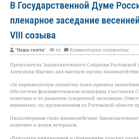
В Государственной Думе Росс
пленарное заседание весенне
VIII созыва
к
"Наша газета"
66
Комментарии
отключены
записи
В
Председатель Законодательного Собрания Ростовской о
Государственно
Думе
Александр Ищенко дал высокую оценку взаимодействию
России
состоялось
«За парламентскую пятилетку были приняты важнейши
заключительное
Обеспечена фундаментальная поддержка участников С
пленарное
заседание
политике и по развитию суверенной экономики. Отмеч
весенней
инициатив: по предложениям из Ростовской области п
сессии,
ставшее
Плодотворным стало взаимодействие Законодательного
последним
для
политике и делам ветеранов.
VIII
созыва
«Благодаря инициативам и обращениям донских парла