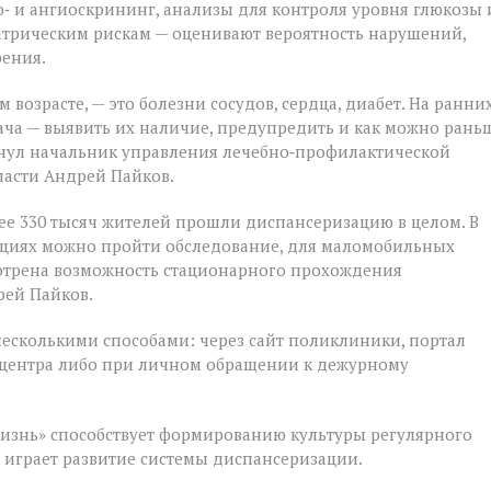
‑ и ангиоскрининг, анализы для контроля уровня глюкозы 
атрическим рискам — оценивают вероятность нарушений,
рения.
 возрасте, — это болезни сосудов, сердца, диабет. На ранни
ача — выявить их наличие, предупредить и как можно рань
кнул начальник управления лечебно‑профилактической
ласти Андрей Пайков.
ее 330 тысяч жителей прошли диспансеризацию в целом. В
ациях можно пройти обследование, для маломобильных
мотрена возможность стационарного прохождения
рей Пайков.
несколькими способами: через сайт поликлиники, портал
лл‑центра либо при личном обращении к дежурному
изнь» способствует формированию культуры регулярного
м играет развитие системы диспансеризации.