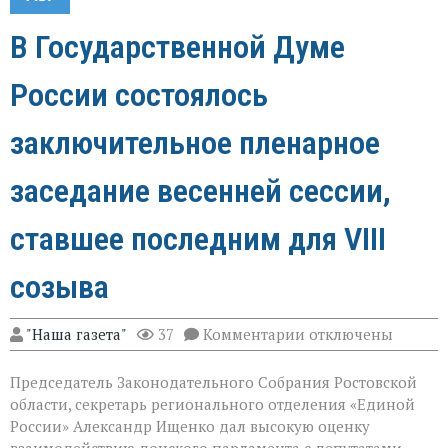
В Государственной Думе
России состоялось
заключительное пленарное
заседание весенней сессии,
ставшее последним для VIII
созыва
к
"Наша газета"
37
Комментарии
отключены
записи
В
Председатель Законодательного Собрания Ростовской
Государственной
Думе
области, секретарь регионального отделения «Единой
России
России» Александр Ищенко дал высокую оценку
состоялось