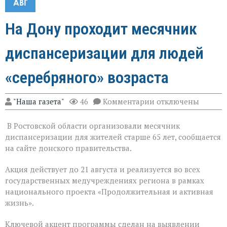
АВГ
На Дону проходит месячник
диспансеризации для людей
«серебряного» возраста
к
"Наша газета"
46
Комментарии
отключены
записи
На
В Ростовской области организовали месячник
Дону
проходит
диспансеризации для жителей старше 65 лет, сообщается
месячник
на сайте донского правительства.
диспансеризации
для
Акция действует до 21 августа и реализуется во всех
людей
«серебряного»
государственных медучреждениях региона в рамках
возраста
национального проекта «Продолжительная и активная
жизнь».
Ключевой акцент программы сделан на выявлении