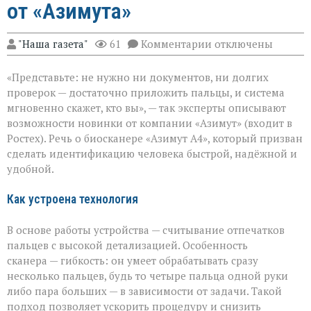
от «Азимута»
к
"Наша газета"
61
Комментарии
отключены
записи
«Теперь
«Представьте: не нужно ни документов, ни долгих
личность
подтвердят
проверок — достаточно приложить пальцы, и система
за
мгновенно скажет, кто вы», — так эксперты описывают
секунды»:
возможности новинки от компании «Азимут» (входит в
новый
биосканер
Ростех). Речь о биосканере «Азимут А4», который призван
от
сделать идентификацию человека быстрой, надёжной и
«Азимута»
удобной.
Как устроена технология
В основе работы устройства — считывание отпечатков
пальцев с высокой детализацией. Особенность
сканера — гибкость: он умеет обрабатывать сразу
несколько пальцев, будь то четыре пальца одной руки
либо пара больших — в зависимости от задачи. Такой
подход позволяет ускорить процедуру и снизить