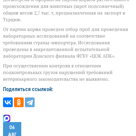
тонн
происхождения для животных (шрот подсолнечный)
подсолнечного
общим весом 2,7 тыс. т, предназначенная на экспорт в
шрота
Турцию.
на
экспорт
От партии корма проведен отбор проб для проведения
в
Турцию
лабораторных исследований на соответствие
требованиям страны-импортера. Исследования
проведены в аккредитованной испытательной
лаборатории Донского филиала ФГБУ «ЦОК АПК».
При осуществлении контроля в отношении
подконтрольных грузов нарушений требований
ветеринарного законодательства не выявлено.
Поделиться ссылкой:
06
АВГ