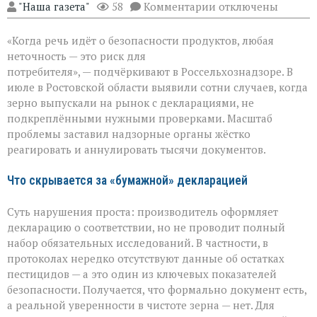
к
"Наша газета"
58
Комментарии
отключены
записи
Зерно
«Когда речь идёт о безопасности продуктов, любая
под
прицелом:
неточность — это риск для
в
потребителя», — подчёркивают в Россельхознадзоре. В
Ростовской
июле в Ростовской области выявили сотни случаев, когда
области
вскрыли
зерно выпускали на рынок с декларациями, не
массовые
подкреплёнными нужными проверками. Масштаб
нарушения
проблемы заставил надзорные органы жёстко
декларирования
реагировать и аннулировать тысячи документов.
Что скрывается за «бумажной» декларацией
Суть нарушения проста: производитель оформляет
декларацию о соответствии, но не проводит полный
набор обязательных исследований. В частности, в
протоколах нередко отсутствуют данные об остатках
пестицидов — а это один из ключевых показателей
безопасности. Получается, что формально документ есть,
а реальной уверенности в чистоте зерна — нет. Для