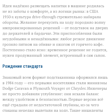
Идея надёжно размещать напитки в машине родилась
не из заботы о комфорте, а из логики рынка: в США
1950‑х культура drive‑through стремительно набирала
обороты. Желание перекусить на ходу породило волну
импровизированных решений — от подставок на дверях
до держателей в бардачке. Эти приспособления были
неудобными и ненадёжными: любое резкое движение
грозило пятном на обивке и ожогом от горячего кофе.
Постепенно стало ясно: временное решение не годится,
нужен продуманный элемент, встроенный в сам салон.
Рождение стандарта
Знакомый всем формат подстаканника оформился лишь
в 1984 году — его первыми носителями стали минивэны
Dodge Caravan и Plymouth Voyager от Chrysler. Инженеры
не просто добавили углубление: они искали баланс
между удобством и безопасностью. Первые версии всё
ещё страдали от недостаточной глубины, из‑за чего
стаканы нередко вылетали на ходу. Такие инциденты