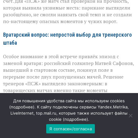
счёт. Для «ПСЖ» же матч стал проверкой на прочность,
которая выявила уязвимые места: парижане выглядели
разобщённо, не смогли навязать свой темп и не создали
по-настоящему опасных моментов у чужих ворот.
Вратарский вопрос: непростой выбор для тренерского
штаба
Особое внимание в этой встрече привлёк эпизод с
заменой вратаря: российский голкипер Матвей Сафонов,
вышедший в стартовом составе, покинул поле в
перерыве после двух пропущенных мячей. Решение
тренеров «ПСЖ» выглядело закономерным: в
товарищеских матчах именно такие моменты
используют, чтобы протестировать разные варианты и
Для повышения удобства сайта мы используем cookies
не рисковать здоровьем игроков. На второй тайм в
(
подробнее
). К сайту подключены сервисы Yandex.Metrika,
ворота встал Люка Шевалье — и хотя счёт всё же стал
LiveInternet, top.mail.ru, которые также использует файлы
крупнее, для тренерского штаба важнее была
cookie (
подробнее
).
возможность оценить резервы и увидеть реальные
Я согласен/согласна
проблемы в обороне.