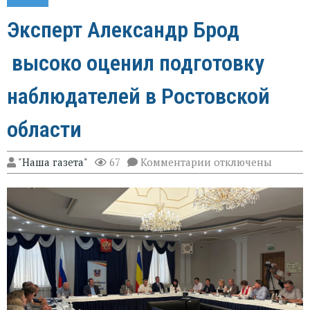
Эксперт Александр Брод
высоко оценил подготовку
наблюдателей в Ростовской
области
к
"Наша газета"
67
Комментарии
отключены
записи
Эксперт
Александр
Брод
высоко
оценил
подготовку
наблюдателей
в
Ростовской
области