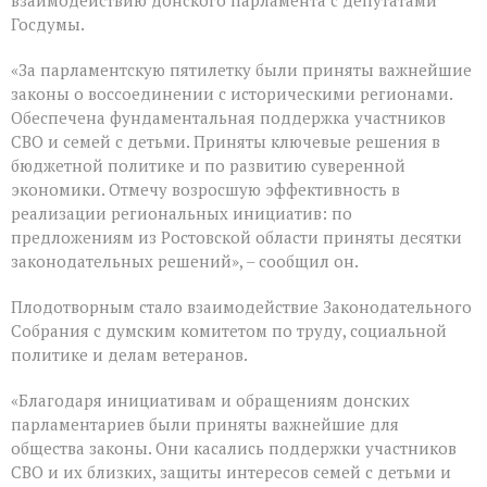
взаимодействию донского парламента с депутатами
заключительное
пленарное
Госдумы.
заседание
весенней
«За парламентскую пятилетку были приняты важнейшие
сессии,
законы о воссоединении с историческими регионами.
ставшее
последним
Обеспечена фундаментальная поддержка участников
для
СВО и семей с детьми. Приняты ключевые решения в
VIII
бюджетной политике и по развитию суверенной
созыва
экономики. Отмечу возросшую эффективность в
реализации региональных инициатив: по
предложениям из Ростовской области приняты десятки
законодательных решений», – сообщил он.
Плодотворным стало взаимодействие Законодательного
Собрания с думским комитетом по труду, социальной
политике и делам ветеранов.
«Благодаря инициативам и обращениям донских
парламентариев были приняты важнейшие для
общества законы. Они касались поддержки участников
СВО и их близких, защиты интересов семей с детьми и