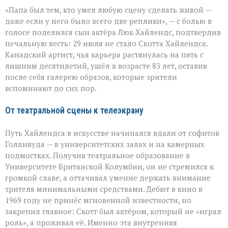
«Он
«Папа был тем, кто умел любую сцену сделать живой —
умел
делать
даже если у него было всего две реплики», — с болью в
второстепенное
голосе поделился сын актёра Люк Хайлендс, подтвердив
незабываемым»:
печальную весть: 29 июля не стало Скотта Хайлендса.
ушёл
Скотт
Канадский артист, чья карьера растянулась на пять с
Хайлендс
лишним десятилетий, ушёл в возрасте 83 лет, оставив
после себя галерею образов, которые зрители
вспоминают до сих пор.
От театральной сцены к телеэкрану
Путь Хайлендса в искусстве начинался вдали от софитов
Голливуда — в университетских залах и на камерных
подмостках. Получив театральное образование в
Университете Британской Колумбии, он не стремился к
громкой славе, а оттачивал умение держать внимание
зрителя минимальными средствами. Дебют в кино в
1969 году не принёс мгновенной известности, но
закрепил главное: Скотт был актёром, который не «играл
роль», а проживал её. Именно эта внутренняя