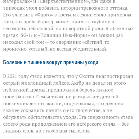
материалах» и «Сверхъестественном», где даже в
эпизодах умел добавить истории тревожного оттенка.
Его участие в «Фарго» в третьем сезоне стало примером
того, как зрелый актёр может придать глубину и
весомость небольшой, но поворотной роли. В «Звёздных
вратах: SG‑1» и «Полиции Нью‑Йорка» он всякий раз
находил свой тон — то сдержанно-жёсткий, то
иронично-усталый, но всегда убедительный.
Болезнь и тишина вокруг причины ухода
В 2021 году стало известно, что у Скотта диагностирован
острый миелоидный лейкоз. Актёр не делал из этого
публичной драмы, предпочитая беречь личное
пространство. Семья также не раскрывает деталей
последних лет его жизни, подчёркивая, что для них
важнее сохранить память о его творчестве, а не
обсуждать обстоятельства ухода. Эта сдержанность стала
своего рода продолжением его актёрского стиля — без
лишних слов, но с глубоким смыслом.