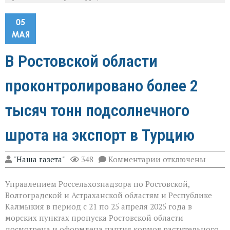
05
МАЯ
В Ростовской области
проконтролировано более 2
тысяч тонн подсолнечного
шрота на экспорт в Турцию
к
"Наша газета"
348
Комментарии
отключены
записи
В
Управлением Россельхознадзора по Ростовской,
Ростовской
области
Волгоградской и Астраханской областям и Республике
проконтролирова
Калмыкия в период с 21 по 25 апреля 2025 года в
более
морских пунктах пропуска Ростовской области
2
тысяч
досмотрена и оформлена партия кормов растительного