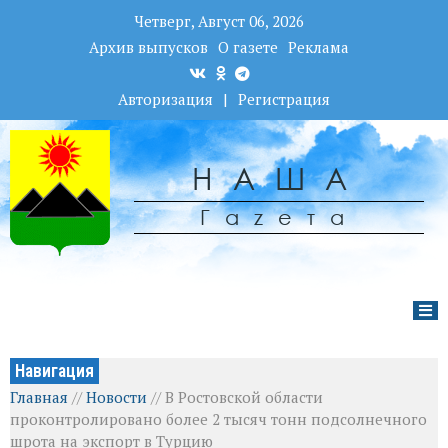
Четверг, Август 06, 2026
Архив выпусков
О газете
Реклама
Авторизация
|
Регистрация
НАША
Гаzета
Навигация
Главная
//
Новости
//
В Ростовской области
проконтролировано более 2 тысяч тонн подсолнечного
шрота на экспорт в Турцию