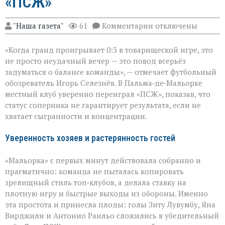
«ПСЖ»
к
"Наша газета"
61
Комментарии
отключены
записи
Громкий
«Когда гранд проигрывает 0:3 в товарищеской игре, это
сюрприз
в
не просто неудачный вечер — это повод всерьёз
Пальме:
задуматься о балансе команды», — отмечает футбольный
«Мальорка»
обозреватель Игорь Селезнёв. В Пальма‑де‑Мальорке
преподала
урок
местный клуб уверенно переиграл «ПСЖ», показав, что
«ПСЖ»
статус соперника не гарантирует результата, если не
хватает сыгранности и концентрации.
Уверенность хозяев и растерянность гостей
«Мальорка» с первых минут действовала собранно и
прагматично: команда не пыталась копировать
зрелищный стиль топ‑клубов, а делала ставку на
плотную игру и быстрые выходы из обороны. Именно
эта простота и принесла плоды: голы Зиту Лувумбу, Яна
Вирджили и Антонио Раильо сложились в убедительный