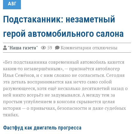
АВГ
Подстаканник: незаметный
герой автомобильного салона
к
"Наша газета"
59
Комментарии
отключены
записи
Подстаканник:
«Без подстаканника современный автомобиль кажется
незаметный
герой
каким‑то незавершённым», — признаётся автоблогер
автомобильного
Илья Семёнов, и с ним сложно не согласиться. Сегодня
салона
эта деталь воспринимается как нечто само собой
разумеющееся, хотя ещё несколько десятилетий назад о
ней никто всерьёз не задумывался. А между тем за
простым углублением в консоли скрывается целая
история — о привычках, безопасности и даже судебных
тяжбах.
Фастфуд как двигатель прогресса