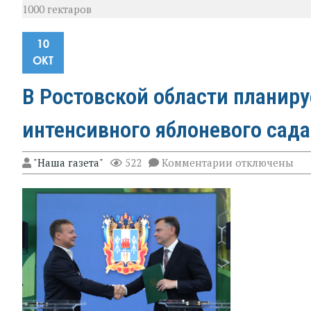
1000 гектаров
10
ОКТ
В Ростовской области планиру
интенсивного яблоневого сад
к
"Наша газета"
522
Комментарии
отключены
записи
В
Ростовской
области
планируется
проект
по
созданию
интенсивного
яблоневого
сада
площадью