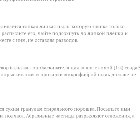
ливается тонкая липкая пыль, которую тряпка только
: распылите его, дайте подсохнуть до липкой плёнки и
сте с ним, не оставляя разводов.
твор бальзама‑ополаскивателя для волос с водой (1:4) создаё
ле опрыскивания и протирки микрофиброй пыль дольше не
тся сухим гранулам стирального порошка. Посыпьте ими
на полчаса. Абразивные частицы разрыхляют отложения, а