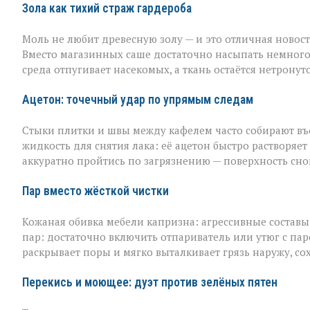
чистоты
Зола как тихий страж гардероба
Моль не любит древесную золу — и это отличная новост
Вместо магазинных саше достаточно насыпать немного
среда отпугивает насекомых, а ткань остаётся нетронут
Ацетон: точечный удар по упрямым следам
Стыки плитки и швы между кафелем часто собирают въев
жидкость для снятия лака: её ацетон быстро растворяет
аккуратно пройтись по загрязнению — поверхность сно
Пар вместо жёсткой чистки
Кожаная обивка мебели капризна: агрессивные составы 
пар: достаточно включить отпариватель или утюг с пар
раскрывает поры и мягко выталкивает грязь наружу, со
Перекись и моющее: дуэт против зелёных пятен