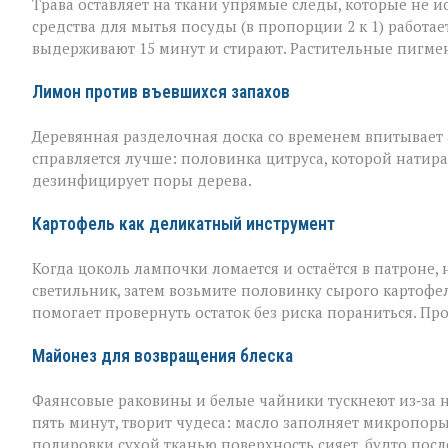
Трава оставляет на ткани упрямые следы, которые не 
средства для мытья посуды (в пропорции 2 к 1) работае
выдерживают 15 минут и стирают. Растительные пигме
Лимон против въевшихся запахов
Деревянная разделочная доска со временем впитывает а
справляется лучше: половинка цитруса, которой натира
дезинфицирует поры дерева.
Картофель как деликатный инструмент
Когда цоколь лампочки ломается и остаётся в патроне, н
светильник, затем возьмите половинку сырого картофел
помогает провернуть остаток без риска пораниться. Пр
Майонез для возвращения блеска
Фаянсовые раковины и белые чайники тускнеют из‑за 
пять минут, творит чудеса: масло заполняет микропоры, 
полировки сухой тканью поверхность сияет, будто пос