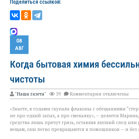
Поделиться ссылкой:
08
АВГ
Когда бытовая химия бессильн
чистоты
к
"Наша газета"
39
Комментарии
отключены
записи
Когда
«Знаете, я годами скупала флаконы с обещаниями “стер
бытовая
химия
не про едкий запах, а про смекалку», — делится Марина
бессильна:
средства лишь прячут грязь, оставляя липкий след или
хитрости
вещам, они легко превращаются в помощников — и без 
для
идеальной