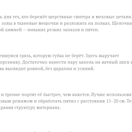
ь для тех, кто бережёт шерстяные свитера и меховые детали.
 золы в тканевые мешочки и разложить на полках. Щелочна
ой химией — никаких резких запахов и пятен.
шуюся грязь, которую губка не берёт. Здесь выручает
 органику. Достаточно нанести пару капель на ватный диск 
ва выглядит ровной, без царапин и усилий.
и трение портят её быстрее, чем кажется. Лучше использова
овым режимом и обработать пятно с расстояния 15–20 см. Т
храняя структуру материала.