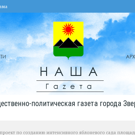
ама
ТИ
АР
НАША
Гаzета
ественно-политическая газета города Зве
я проект по созданию интенсивного яблоневого сада площа