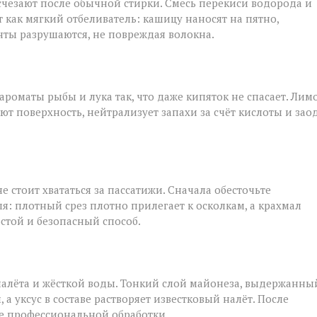
исчезают после обычной стирки. Смесь перекиси водорода и
т как мягкий отбеливатель: кашицу наносят на пятно,
нты разрушаются, не повреждая волокна.
роматы рыбы и лука так, что даже кипяток не спасает. Лим
ют поверхность, нейтрализует запахи за счёт кислоты и зао
е стоит хвататься за пассатижи. Сначала обесточьте
я: плотный срез плотно прилегает к осколкам, а крахмал
остой и безопасный способ.
налёта и жёсткой воды. Тонкий слой майонеза, выдержанны
а уксус в составе растворяет известковый налёт. После
ле профессиональной обработки.