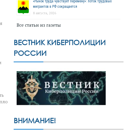
«Рынок труда чувствует перемену»: поток трудовых
мигрантов в РФ сокращается
8 августа, 2026
я
Все статьи из газеты
ВЕСТНИК КИБЕРПОЛИЦИИ
РОССИИ
и
ть
епло
ВНИМАНИЕ!