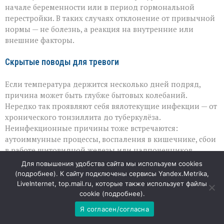
начале беременности или в период гормональной
перестройки. В таких случаях отклонение от привычной
нормы — не болезнь, а реакция на внутренние или
внешние факторы.
Скрытые поводы для тревоги
Если температура держится несколько дней подряд,
причина может быть глубже бытовых колебаний.
Нередко так проявляют себя вялотекущие инфекции — от
хронического тонзиллита до туберкулёза.
Неинфекционные причины тоже встречаются:
аутоиммунные процессы, воспаления в кишечнике, сбои
в работе щитовидной железы или надпочечников.
Иногда субфебрилитет становится спутником синдрома
Для повышения удобства сайта мы используем cookies
хронической усталости или онкологических
(
подробнее
). К сайту подключены сервисы Yandex.Metrika,
заболеваний. Отдельно стоит помнить о лекарствах:
LiveInternet, top.mail.ru, которые также использует файлы
некоторые препараты, включая антибиотики и
cookie (
подробнее
).
гормональные средства, могут влиять на
Я согласен/согласна
терморегуляцию.