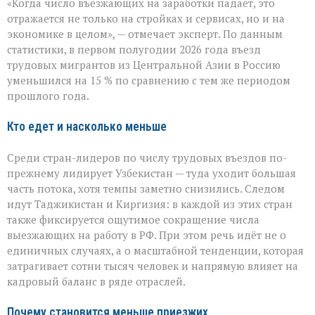
«Когда число въезжающих на заработки падает, это
труда
чувствует
отражается не только на стройках и сервисах, но и на
перемену»:
экономике в целом», — отмечает эксперт. По данным
поток
статистики, в первом полугодии 2026 года въезд
трудовых
мигрантов
трудовых мигрантов из Центральной Азии в Россию
в
уменьшился на 15 % по сравнению с тем же периодом
РФ
прошлого года.
сокращается
Кто едет и насколько меньше
Среди стран-лидеров по числу трудовых въездов по-
прежнему лидирует Узбекистан — туда уходит большая
часть потока, хотя темпы заметно снизились. Следом
идут Таджикистан и Киргизия: в каждой из этих стран
также фиксируется ощутимое сокращение числа
выезжающих на работу в РФ. При этом речь идёт не о
единичных случаях, а о масштабной тенденции, которая
затрагивает сотни тысяч человек и напрямую влияет на
кадровый баланс в ряде отраслей.
Почему становится меньше приезжих