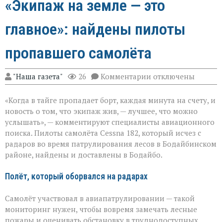
«Экипаж на земле — это
главное»: найдены пилоты
пропавшего самолёта
к
"Наша газета"
26
Комментарии
отключены
записи
«Экипаж
«Когда в тайге пропадает борт, каждая минута на счету, и
на
земле — это
новость о том, что экипаж жив, — лучшее, что можно
главное»:
услышать», — комментируют специалисты авиационного
найдены
поиска. Пилоты самолёта Cessna 182, который исчез с
пилоты
пропавшего
радаров во время патрулирования лесов в Бодайбинском
самолёта
районе, найдены и доставлены в Бодайбо.
Полёт, который оборвался на радарах
Самолёт участвовал в авиапатрулировании — такой
мониторинг нужен, чтобы вовремя замечать лесные
пожары и оценивать обстановку в труднодоступных