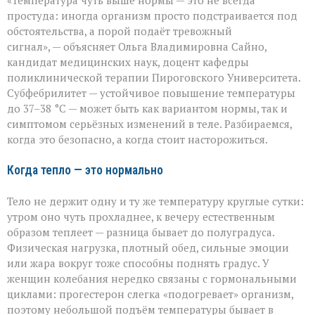
«Температура чуть выше нормы — это не всегда
спешите
пить
простуда: иногда организм просто подстраивается под
жаропонижающее»
обстоятельства, а порой подаёт тревожный
что
сигнал», — объясняет Ольга Владимировна Сайно,
скрывает
температура
кандидат медицинских наук, доцент кафедры
37–
поликлинической терапии Пироговского Университета.
38 °C
Субфебрилитет — устойчивое повышение температуры
до 37–38 °C — может быть как вариантом нормы, так и
симптомом серьёзных изменений в теле. Разбираемся,
когда это безопасно, а когда стоит насторожиться.
Когда тепло — это нормально
Тело не держит одну и ту же температуру круглые сутки:
утром оно чуть прохладнее, к вечеру естественным
образом теплеет — разница бывает до полуградуса.
Физическая нагрузка, плотный обед, сильные эмоции
или жара вокруг тоже способны поднять градус. У
женщин колебания нередко связаны с гормональными
циклами: прогестерон слегка «подогревает» организм,
поэтому небольшой подъём температуры бывает в