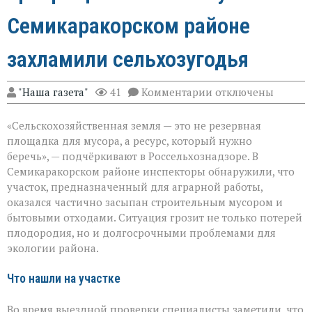
Семикаракорском районе
захламили сельхозугодья
к
"Наша газета"
41
Комментарии
отключены
записи
«Земля
«Сельскохозяйственная земля — это не резервная
не
должна
площадка для мусора, а ресурс, который нужно
превращаться
беречь», — подчёркивают в Россельхознадзоре. В
в
Семикаракорском районе инспекторы обнаружили, что
свалку»:
в
участок, предназначенный для аграрной работы,
Семикаракорском
оказался частично засыпан строительным мусором и
районе
бытовыми отходами. Ситуация грозит не только потерей
захламили
плодородия, но и долгосрочными проблемами для
сельхозугодья
экологии района.
Что нашли на участке
Во время выездной проверки специалисты заметили, что