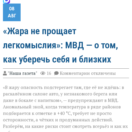
08
АВГ
«Жара не прощает
легкомыслия»: МВД — о том,
как уберечь себя и близких
к
"Наша газета"
16
Комментарии
отключены
записи
«Жара
«В жару опасность подстерегает там, где её не ждёшь: в
не
прощает
раскалённом салоне авто, у незнакомого берега или
легкомыслия»:
даже в бокале с напитком», — предупреждают в МВД.
МВД — о
Аномальный зной, когда температура в ряде районов
том,
как
подбирается к отметке в +40 °C, требует не просто
уберечь
осторожности, а чётких и продуманных действий.
себя
Разберём, на какие риски стоит смотреть всерьёз и как их
и