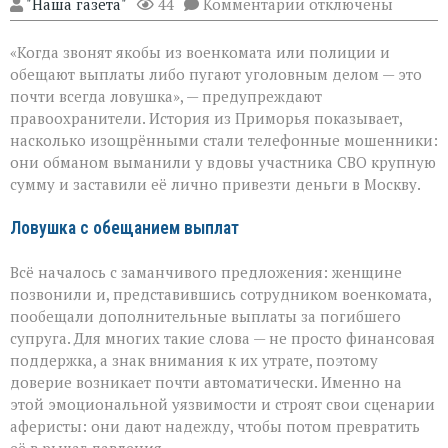
к
"Наша газета"
44
Комментарии
отключены
записи
«Они
«Когда звонят якобы из военкомата или полиции и
сыграли
на
обещают выплаты либо пугают уголовным делом — это
самом
почти всегда ловушка», — предупреждают
больном»:
правоохранители. История из Приморья показывает,
вдова
военного
насколько изощрёнными стали телефонные мошенники:
лишилась
они обманом выманили у вдовы участника СВО крупную
миллионов
сумму и заставили её лично привезти деньги в Москву.
из‑за
аферистов
Ловушка с обещанием выплат
Всё началось с заманчивого предложения: женщине
позвонили и, представившись сотрудником военкомата,
пообещали дополнительные выплаты за погибшего
супруга. Для многих такие слова — не просто финансовая
поддержка, а знак внимания к их утрате, поэтому
доверие возникает почти автоматически. Именно на
этой эмоциональной уязвимости и строят свои сценарии
аферисты: они дают надежду, чтобы потом превратить