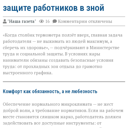
защите работников в зной
к
"Наша газета"
16
Комментарии
отключены
записи
«Жара
«Когда столбик термометра ползёт вверх, главная задача
не
должна
работодателя — не выжимать из людей максимум, а
стоить
сберечь их здоровье», — подчёркивают в Министерстве
здоровья»:
труда и социальной защиты. В условиях жары
Минтруда — о
защите
наниматели обязаны создавать безопасные условия
работников
труда: от прохладных зон отдыха до грамотно
в
выстроенного графика.
зной
Комфорт как обязанность, а не любезность
Обеспечение нормального микроклимата — не жест
доброй воли, а требование нормативов. Если на рабочем
месте становится слишком жарко, работодатель должен
задействовать все доступные инструменты: от