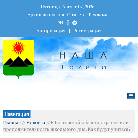
Пятница, Август 07, 2026
Архив выпусков
О газете
Реклама
Авторизация
|
Регистрация
НАША
Гаzета
Навигация
Главная
//
Новости
//
В Ростовской области ограничили
продолжительность школьного дня. Как будут учиться?