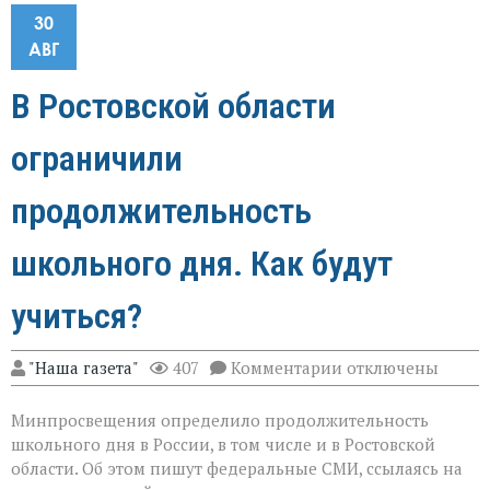
30
АВГ
В Ростовской области
ограничили
продолжительность
школьного дня. Как будут
учиться?
к
"Наша газета"
407
Комментарии
отключены
записи
В
Минпросвещения определило продолжительность
Ростовской
области
школьного дня в России, в том числе и в Ростовской
ограничили
области. Об этом пишут федеральные СМИ, ссылаясь на
продолжительнос