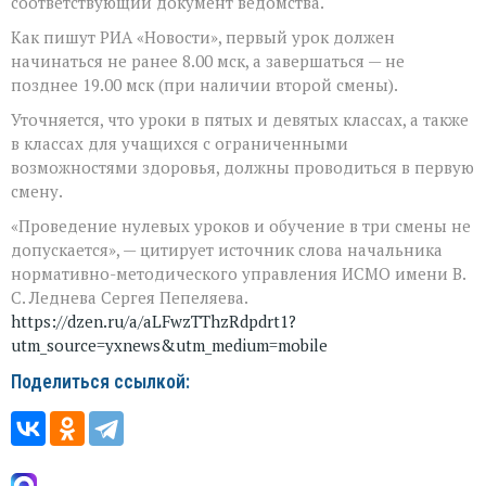
соответствующий документ ведомства.
школьного
дня.
Как пишут РИА «Новости», первый урок должен
Как
начинаться не ранее 8.00 мск, а завершаться — не
будут
учиться?
позднее 19.00 мск (при наличии второй смены).
Уточняется, что уроки в пятых и девятых классах, а также
в классах для учащихся с ограниченными
возможностями здоровья, должны проводиться в первую
смену.
«Проведение нулевых уроков и обучение в три смены не
допускается», — цитирует источник слова начальника
нормативно-методического управления ИСМО имени В.
С. Леднева Сергея Пепеляева.
https://dzen.ru/a/aLFwzTThzRdpdrt1?
utm_source=yxnews&utm_medium=mobile
Поделиться ссылкой: