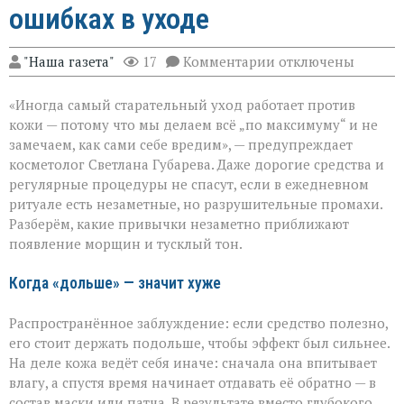
ошибках в уходе
к
"Наша газета"
17
Комментарии
отключены
записи
«Вы
«Иногда самый старательный уход работает против
думаете,
что
кожи — потому что мы делаем всё „по максимуму“ и не
ухаживаете,
замечаем, как сами себе вредим», — предупреждает
а
косметолог Светлана Губарева. Даже дорогие средства и
на
деле
регулярные процедуры не спасут, если в ежедневном
ускоряете
ритуале есть незаметные, но разрушительные промахи.
старение»:
Разберём, какие привычки незаметно приближают
косметолог
появление морщин и тусклый тон.
о
скрытых
ошибках
Когда «дольше» — значит хуже
в
уходе
Распространённое заблуждение: если средство полезно,
его стоит держать подольше, чтобы эффект был сильнее.
На деле кожа ведёт себя иначе: сначала она впитывает
влагу, а спустя время начинает отдавать её обратно — в
состав маски или патча. В результате вместо глубокого