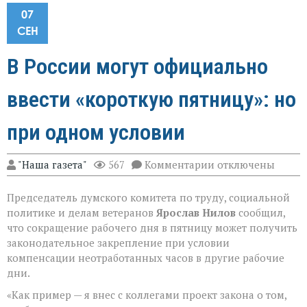
07
СЕН
В России могут официально
ввести «короткую пятницу»: но
при одном условии
к
"Наша газета"
567
Комментарии
отключены
записи
В
Председатель думского комитета по труду, социальной
России
могут
политике и делам ветеранов
Ярослав Нилов
сообщил,
официально
что сокращение рабочего дня в пятницу может получить
ввести
законодательное закрепление при условии
«короткую
пятницу»:
компенсации неотработанных часов в другие рабочие
но
дни.
при
одном
«Как пример — я внес с коллегами проект закона о том,
условии