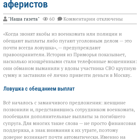
аферистов
к
"Наша газета"
60
Комментарии
отключены
записи
«Они
«Когда звонят якобы из военкомата или полиции и
сыграли
на
обещают выплаты либо пугают уголовным делом — это
самом
почти всегда ловушка», — предупреждают
больном»:
правоохранители. История из Приморья показывает,
вдова
военного
насколько изощрёнными стали телефонные мошенники:
лишилась
они обманом выманили у вдовы участника СВО крупную
миллионов
сумму и заставили её лично привезти деньги в Москву.
из‑за
аферистов
Ловушка с обещанием выплат
Всё началось с заманчивого предложения: женщине
позвонили и, представившись сотрудником военкомата,
пообещали дополнительные выплаты за погибшего
супруга. Для многих такие слова — не просто финансовая
поддержка, а знак внимания к их утрате, поэтому
доверие возникает почти автоматически. Именно на