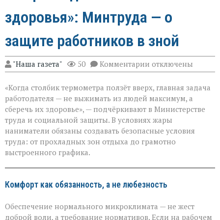
здоровья»: Минтруда — о
защите работников в зной
к
"Наша газета"
50
Комментарии
отключены
записи
«Жара
«Когда столбик термометра ползёт вверх, главная задача
не
должна
работодателя — не выжимать из людей максимум, а
стоить
сберечь их здоровье», — подчёркивают в Министерстве
здоровья»:
труда и социальной защиты. В условиях жары
Минтруда — о
защите
наниматели обязаны создавать безопасные условия
работников
труда: от прохладных зон отдыха до грамотно
в
выстроенного графика.
зной
Комфорт как обязанность, а не любезность
Обеспечение нормального микроклимата — не жест
доброй воли, а требование нормативов. Если на рабочем