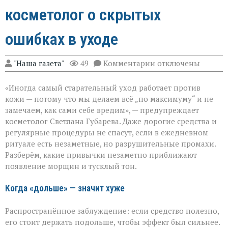
косметолог о скрытых
ошибках в уходе
к
"Наша газета"
49
Комментарии
отключены
записи
«Вы
«Иногда самый старательный уход работает против
думаете,
что
кожи — потому что мы делаем всё „по максимуму“ и не
ухаживаете,
замечаем, как сами себе вредим», — предупреждает
а
косметолог Светлана Губарева. Даже дорогие средства и
на
деле
регулярные процедуры не спасут, если в ежедневном
ускоряете
ритуале есть незаметные, но разрушительные промахи.
старение»:
Разберём, какие привычки незаметно приближают
косметолог
появление морщин и тусклый тон.
о
скрытых
ошибках
Когда «дольше» — значит хуже
в
уходе
Распространённое заблуждение: если средство полезно,
его стоит держать подольше, чтобы эффект был сильнее.