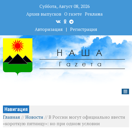
Суббота, Август 08, 2026
Архив выпусков
О газете
Реклама
Авторизация
|
Регистрация
НАША
Гаzета
Навигация
Главная
//
Новости
//
В России могут официально ввести
«короткую пятницу»: но при одном условии