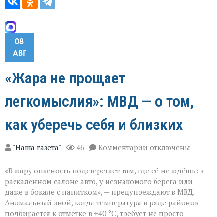
08
АВГ
«Жара не прощает
легкомыслия»: МВД — о том,
как уберечь себя и близких
к
"Наша газета"
46
Комментарии
отключены
записи
«Жара
«В жару опасность подстерегает там, где её не ждёшь: в
не
прощает
раскалённом салоне авто, у незнакомого берега или
легкомыслия»:
даже в бокале с напитком», — предупреждают в МВД.
МВД — о
Аномальный зной, когда температура в ряде районов
том,
как
подбирается к отметке в +40 °C, требует не просто