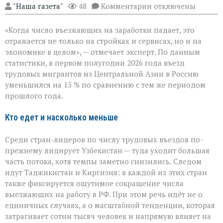
к
"Наша газета"
48
Комментарии
отключены
записи
«Рынок
«Когда число въезжающих на заработки падает, это
труда
чувствует
отражается не только на стройках и сервисах, но и на
перемену»:
экономике в целом», — отмечает эксперт. По данным
поток
статистики, в первом полугодии 2026 года въезд
трудовых
мигрантов
трудовых мигрантов из Центральной Азии в Россию
в
уменьшился на 15 % по сравнению с тем же периодом
РФ
прошлого года.
сокращается
Кто едет и насколько меньше
Среди стран-лидеров по числу трудовых въездов по-
прежнему лидирует Узбекистан — туда уходит большая
часть потока, хотя темпы заметно снизились. Следом
идут Таджикистан и Киргизия: в каждой из этих стран
также фиксируется ощутимое сокращение числа
выезжающих на работу в РФ. При этом речь идёт не о
единичных случаях, а о масштабной тенденции, которая
затрагивает сотни тысяч человек и напрямую влияет на