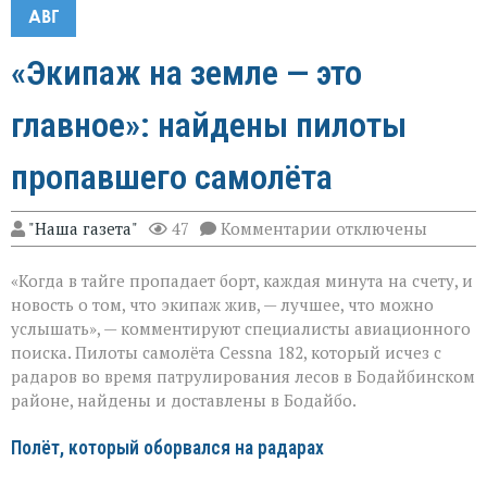
АВГ
«Экипаж на земле — это
главное»: найдены пилоты
пропавшего самолёта
к
"Наша газета"
47
Комментарии
отключены
записи
«Экипаж
«Когда в тайге пропадает борт, каждая минута на счету, и
на
земле — это
новость о том, что экипаж жив, — лучшее, что можно
главное»:
услышать», — комментируют специалисты авиационного
найдены
поиска. Пилоты самолёта Cessna 182, который исчез с
пилоты
пропавшего
радаров во время патрулирования лесов в Бодайбинском
самолёта
районе, найдены и доставлены в Бодайбо.
Полёт, который оборвался на радарах