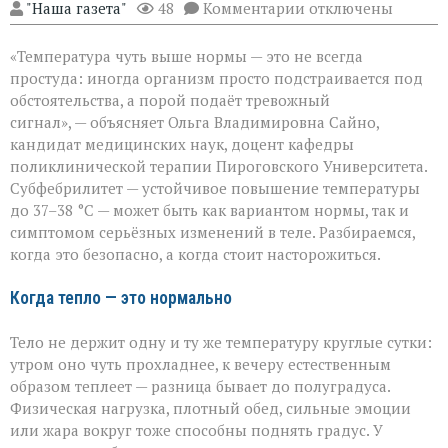
к
"Наша газета"
48
Комментарии
отключены
записи
«Не
«Температура чуть выше нормы — это не всегда
спешите
пить
простуда: иногда организм просто подстраивается под
жаропонижающее»
обстоятельства, а порой подаёт тревожный
что
сигнал», — объясняет Ольга Владимировна Сайно,
скрывает
температура
кандидат медицинских наук, доцент кафедры
37–
поликлинической терапии Пироговского Университета.
38 °C
Субфебрилитет — устойчивое повышение температуры
до 37–38 °C — может быть как вариантом нормы, так и
симптомом серьёзных изменений в теле. Разбираемся,
когда это безопасно, а когда стоит насторожиться.
Когда тепло — это нормально
Тело не держит одну и ту же температуру круглые сутки:
утром оно чуть прохладнее, к вечеру естественным
образом теплеет — разница бывает до полуградуса.
Физическая нагрузка, плотный обед, сильные эмоции
или жара вокруг тоже способны поднять градус. У