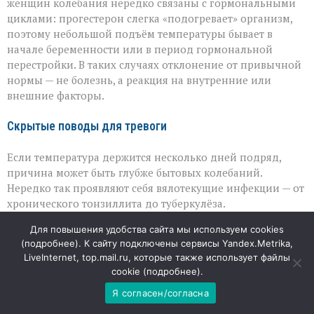
женщин колебания нередко связаны с гормональными
циклами: прогестерон слегка «подогревает» организм,
поэтому небольшой подъём температуры бывает в
начале беременности или в период гормональной
перестройки. В таких случаях отклонение от привычной
нормы — не болезнь, а реакция на внутренние или
внешние факторы.
Скрытые поводы для тревоги
Если температура держится несколько дней подряд,
причина может быть глубже бытовых колебаний.
Нередко так проявляют себя вялотекущие инфекции — от
хронического тонзиллита до туберкулёза.
Неинфекционные причины тоже встречаются:
Для повышения удобства сайта мы используем cookies
аутоиммунные процессы, воспаления в кишечнике, сбои
(
подробнее
). К сайту подключены сервисы Yandex.Metrika,
в работе щитовидной железы или надпочечников.
LiveInternet, top.mail.ru, которые также использует файлы
Иногда субфебрилитет становится спутником синдрома
cookie (
подробнее
).
хронической усталости или онкологических
Я согласен/согласна
заболеваний. Отдельно стоит помнить о лекарствах:
некоторые препараты, включая антибиотики и