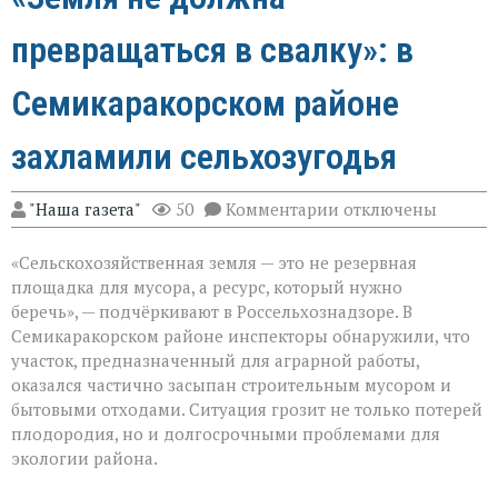
превращаться в свалку»: в
Семикаракорском районе
захламили сельхозугодья
к
"Наша газета"
50
Комментарии
отключены
записи
«Земля
«Сельскохозяйственная земля — это не резервная
не
должна
площадка для мусора, а ресурс, который нужно
превращаться
беречь», — подчёркивают в Россельхознадзоре. В
в
Семикаракорском районе инспекторы обнаружили, что
свалку»:
в
участок, предназначенный для аграрной работы,
Семикаракорском
оказался частично засыпан строительным мусором и
районе
бытовыми отходами. Ситуация грозит не только потерей
захламили
плодородия, но и долгосрочными проблемами для
сельхозугодья
экологии района.