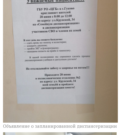
теперь
можно
пройти
и
в
субботу
Объявление о запланированной диспансеризации