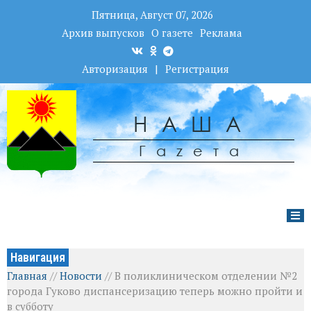
Пятница, Август 07, 2026
Архив выпусков
О газете
Реклама
Авторизация
|
Регистрация
НАША
Гаzета
Навигация
Главная
//
Новости
//
В поликлиническом отделении №2
города Гуково диспансеризацию теперь можно пройти и
в субботу