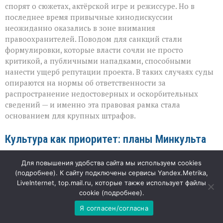
спорят о сюжетах, актёрской игре и режиссуре. Но в
последнее время привычные кинодискуссии
неожиданно оказались в зоне внимания
правоохранителей. Поводом для санкций стали
формулировки, которые власти сочли не просто
критикой, а публичными нападками, способными
нанести ущерб репутации проекта. В таких случаях суды
опираются на нормы об ответственности за
распространение недостоверных и оскорбительных
сведений — и именно эта правовая рамка стала
основанием для крупных штрафов.
Культура как приоритет: планы Минкульта
Параллельно с ужесточением контроля за публичными
Для повышения удобства сайта мы используем cookies
высказываниями ведомство делает ставку на
(
подробнее
). К сайту подключены сервисы Yandex.Metrika,
LiveInternet, top.mail.ru, которые также использует файлы
популяризацию отечественного кино. В ближайшее
cookie (
подробнее
).
время в планах — масштабная акция: показ новой ленты
из известной франшизы для молодёжи. Билеты для
Я согласен/согласна
школьников и студентов оплатит государство, а сама