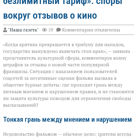
безлимитный тариф»: споры
вокруг отзывов о кино
к
"Наша газета"
59
Комментарии
отключены
записи
«Свобода
«Когда критика превращается в трибуну для нападок,
слова — не
безлимитный
государство вынуждено включать стоп‑кран», — заявила
тариф»:
представитель культурной сферы, комментируя волну
споры
штрафов за отзывы о новой части популярной
вокруг
отзывов
франшизы. Ситуация с наказанием пользователей
о
соцсетей за негативные оценки фильма вызвала в
кино
обществе бурные дебаты: где проходит грань между
личным мнением и нарушением правил, и не становится
ли защита культуры поводом для ограничения свободы
высказываний?
Тонкая грань между мнением и нарушением
Недовольство фильмом — обычное дело: зрители всегда