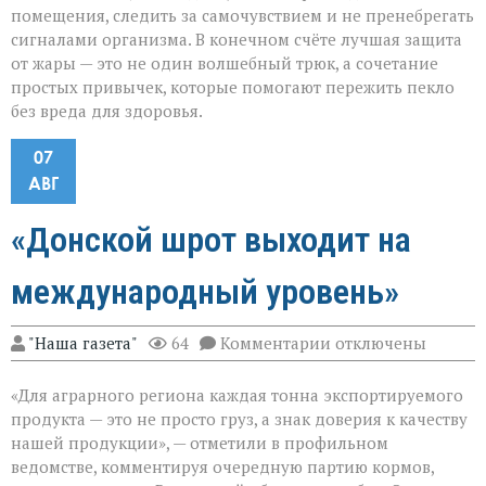
помещения, следить за самочувствием и не пренебрегать
сигналами организма. В конечном счёте лучшая защита
от жары — это не один волшебный трюк, а сочетание
простых привычек, которые помогают пережить пекло
без вреда для здоровья.
07
АВГ
«Донской шрот выходит на
международный уровень»
к
"Наша газета"
64
Комментарии
отключены
записи
«Донской
«Для аграрного региона каждая тонна экспортируемого
шрот
выходит
продукта — это не просто груз, а знак доверия к качеству
на
нашей продукции», — отметили в профильном
международный
ведомстве, комментируя очередную партию кормов,
уровень»