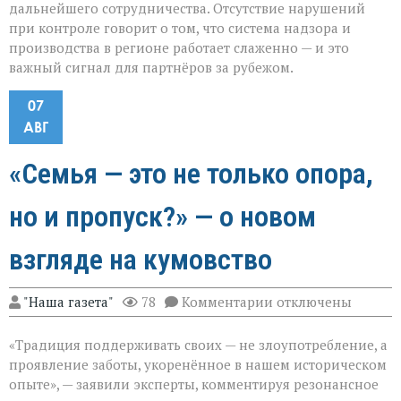
дальнейшего сотрудничества. Отсутствие нарушений
при контроле говорит о том, что система надзора и
производства в регионе работает слаженно — и это
важный сигнал для партнёров за рубежом.
07
АВГ
«Семья — это не только опора,
но и пропуск?» — о новом
взгляде на кумовство
к
"Наша газета"
78
Комментарии
отключены
записи
«Семья — это
«Традиция поддерживать своих — не злоупотребление, а
не
только
проявление заботы, укоренённое в нашем историческом
опора,
опыте», — заявили эксперты, комментируя резонансное
но