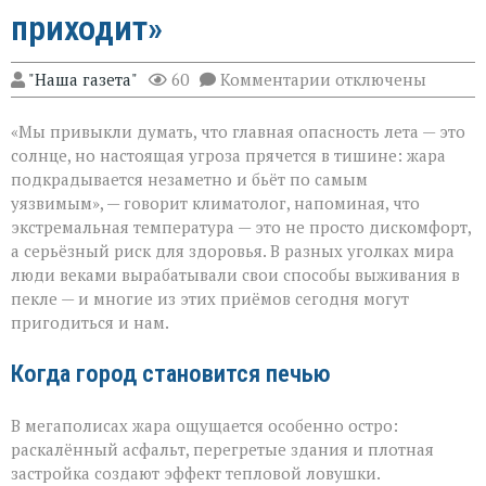
приходит»
к
"Наша газета"
60
Комментарии
отключены
записи
«Жара
«Мы привыкли думать, что главная опасность лета — это
не
просит
солнце, но настоящая угроза прячется в тишине: жара
разрешения — она
подкрадывается незаметно и бьёт по самым
просто
уязвимым», — говорит климатолог, напоминая, что
приходит»
экстремальная температура — это не просто дискомфорт,
а серьёзный риск для здоровья. В разных уголках мира
люди веками вырабатывали свои способы выживания в
пекле — и многие из этих приёмов сегодня могут
пригодиться и нам.
Когда город становится печью
В мегаполисах жара ощущается особенно остро:
раскалённый асфальт, перегретые здания и плотная
застройка создают эффект тепловой ловушки.