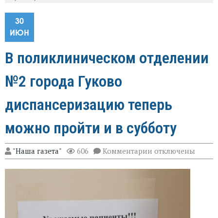
30
ИЮН
В поликлиническом отделении
№2 города Гуково
диспансеризацию теперь
можно пройти и в субботу
к
"Наша газета"
606
Комментарии
отключены
записи
В
поликлиническо
отделении
№2
города
Гуково
диспансеризацию