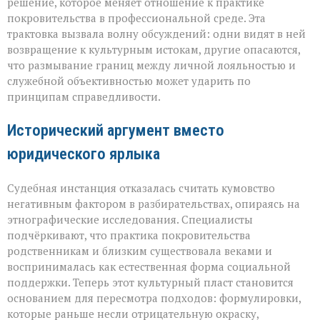
решение, которое меняет отношение к практике
и
пропуск?» — о
покровительства в профессиональной среде. Эта
новом
трактовка вызвала волну обсуждений: одни видят в ней
взгляде
возвращение к культурным истокам, другие опасаются,
на
что размывание границ между личной лояльностью и
кумовство
служебной объективностью может ударить по
принципам справедливости.
Исторический аргумент вместо
юридического ярлыка
Судебная инстанция отказалась считать кумовство
негативным фактором в разбирательствах, опираясь на
этнографические исследования. Специалисты
подчёркивают, что практика покровительства
родственникам и близким существовала веками и
воспринималась как естественная форма социальной
поддержки. Теперь этот культурный пласт становится
основанием для пересмотра подходов: формулировки,
которые раньше несли отрицательную окраску,