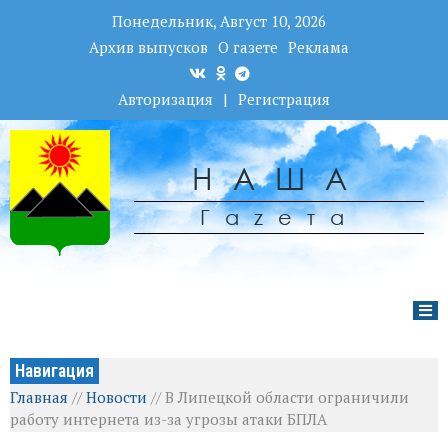
Понедельник, Август 10, 2026
Архив выпусков
О газете
Реклама
Авторизация
|
Регистрация
НАША
Гаzета
Навигация
Главная
//
Новости
//
В Липецкой области ограничили
работу интернета из-за угрозы атаки БПЛА