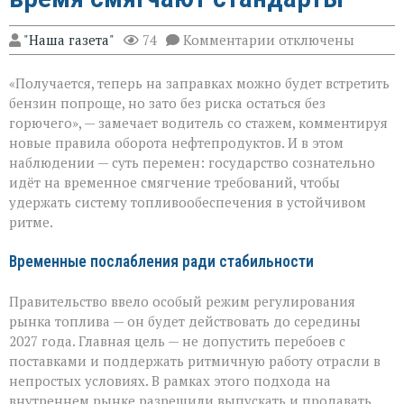
к
"Наша газета"
74
Комментарии
отключены
записи
Топливный
«Получается, теперь на заправках можно будет встретить
баланс:
зачем
бензин попроще, но зато без риска остаться без
на
горючего», — замечает водитель со стажем, комментируя
время
новые правила оборота нефтепродуктов. И в этом
смягчают
стандарты
наблюдении — суть перемен: государство сознательно
идёт на временное смягчение требований, чтобы
удержать систему топливообеспечения в устойчивом
ритме.
Временные послабления ради стабильности
Правительство ввело особый режим регулирования
рынка топлива — он будет действовать до середины
2027 года. Главная цель — не допустить перебоев с
поставками и поддержать ритмичную работу отрасли в
непростых условиях. В рамках этого подхода на
внутреннем рынке разрешили выпускать и продавать