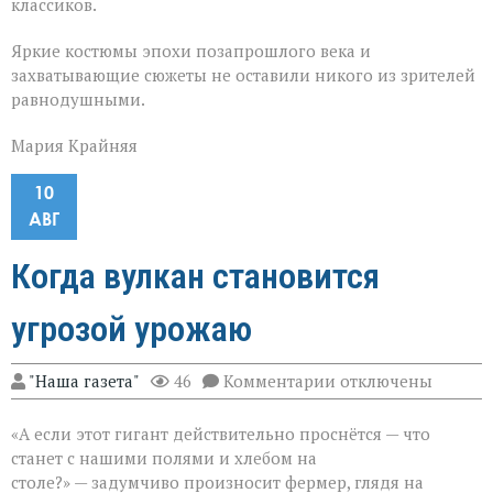
классиков.
Яркие костюмы эпохи позапрошлого века и
захватывающие сюжеты не оставили никого из зрителей
равнодушными.
Мария Крайняя
10
АВГ
Когда вулкан становится
угрозой урожаю
к
"Наша газета"
46
Комментарии
отключены
записи
Когда
«А если этот гигант действительно проснётся — что
вулкан
становится
станет с нашими полями и хлебом на
угрозой
столе?» — задумчиво произносит фермер, глядя на
урожаю