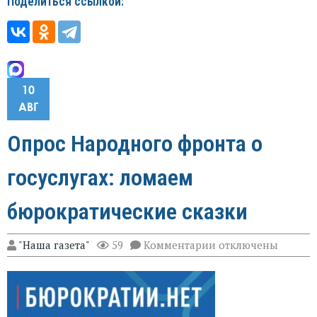
Поделиться ссылкой:
10
АВГ
Опрос Народного фронта о
госуслугах: ломаем
бюрократические сказки
к
"Наша газета"
59
Комментарии
отключены
записи
Опрос
Народного
фронта
о
госуслугах: