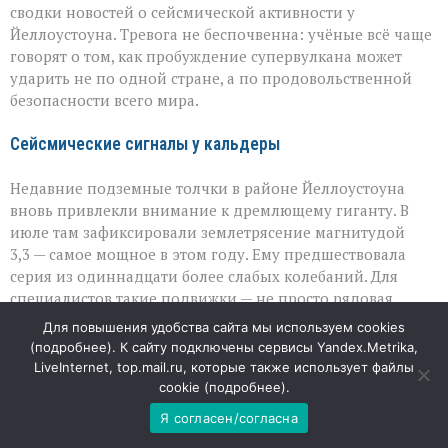
сводки новостей о сейсмической активности у
Йеллоустоуна. Тревога не беспочвенна: учёные всё чаще
говорят о том, как пробуждение супервулкана может
ударить не по одной стране, а по продовольственной
безопасности всего мира.
Сейсмические сигналы у кальдеры
Недавние подземные толчки в районе Йеллоустоуна
вновь привлекли внимание к дремлющему гиганту. В
июле там зафиксировали землетрясение магнитудой
3,3 — самое мощное в этом году. Ему предшествовала
серия из одиннадцати более слабых колебаний. Для
специалистов такие подвижки — не просто рядовая
активность, а повод внимательнее следить за состоянием
Для повышения удобства сайта мы используем cookies
магматической системы: они могут быть признаком того,
(
подробнее
). К сайту подключены сервисы Yandex.Metrika,
что вулкан ведёт себя активнее, чем ожидалось.
LiveInternet, top.mail.ru, которые также использует файлы
cookie (
подробнее
).
Уроки прошлого: когда лето исчезает
Я согласен/согласна