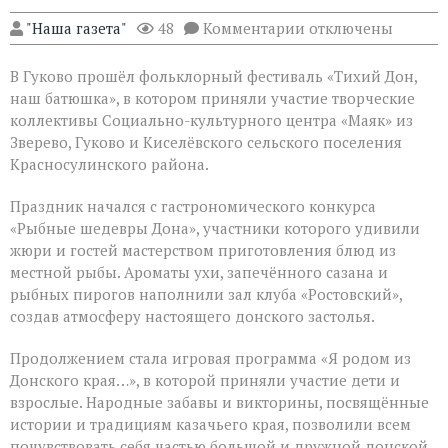
к
"Наша газета"
48
Комментарии
отключены
записи
Фольклорный
В Гуково прошёл фольклорный фестиваль «Тихий Дон,
фестиваль
объединил
наш батюшка», в котором приняли участие творческие
творческие
коллективы Социально-культурного центра «Маяк» из
коллективы
Зверево, Гуково и Киселёвского сельского поселения
Дона
Красносулинского района.
Праздник начался с гастрономического конкурса
«Рыбные шедевры Дона», участники которого удивили
жюри и гостей мастерством приготовления блюд из
местной рыбы. Ароматы ухи, запечённого сазана и
рыбных пирогов наполнили зал клуба «Ростовский»,
создав атмосферу настоящего донского застолья.
Продолжением стала игровая программа «Я родом из
Донского края…», в которой приняли участие дети и
взрослые. Народные забавы и викторины, посвящённые
истории и традициям казачьего края, позволили всем
почувствовать себя частью большой и дружной донской