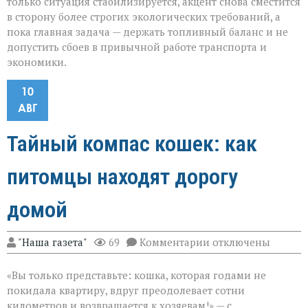
только ситуация стабилизируется, акцент снова сместится
в сторону более строгих экологических требований, а
пока главная задача — держать топливный баланс и не
допустить сбоев в привычной работе транспорта и
экономики.
10
АВГ
Тайный компас кошек: как
питомцы находят дорогу
домой
к
"Наша газета"
69
Комментарии
отключены
записи
Тайный
«Вы только представьте: кошка, которая годами не
компас
кошек:
покидала квартиру, вдруг преодолевает сотни
как
километров и возвращается к хозяевам!» — с