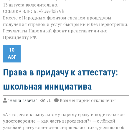
13 августа включительно.
ССЫЛКА ЗДЕСЬ: vk.cc/d0i7Vh
Вместе с Народным фронтом сделаем процедуры
получения справок и услуг быстрыми и без нервотрёпки.
Результаты Народный фронт представит лично
Президенту РФ.
10
АВГ
Права в придачу к аттестату:
школьная инициатива
к
"Наша газета"
70
Комментарии
отключены
записи
Права
«А что, если к выпускному наряду сразу и водительское
в
придачу
удостоверение — как часть взросления?» — с лёгкой
к
улыбкой рассуждает отец старшеклассника, услышав об
аттестату: