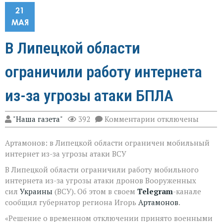
21
МАЯ
В Липецкой области
ограничили работу интернета
из-за угрозы атаки БПЛА
к
"Наша газета"
392
Комментарии
отключены
записи
В Липецкой
Артамонов: в Липецкой области ограничен мобильный
области
ограничили
интернет из-за угрозы атаки ВСУ
работу
интернета
В Липецкой области ограничили работу мобильного
из-
интернета из-за угрозы атаки дронов Вооруженных
за
сил
Украины
(ВСУ). Об этом в своем
Telegram
-канале
угрозы
сообщил губернатор региона Игорь
Артамонов
.
атаки
БПЛА
«Решение о временном отключении принято военными