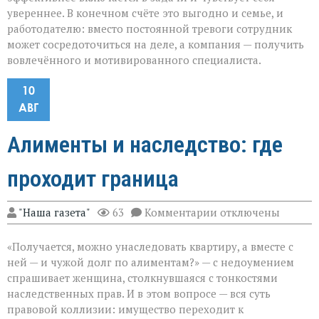
увереннее. В конечном счёте это выгодно и семье, и
работодателю: вместо постоянной тревоги сотрудник
может сосредоточиться на деле, а компания — получить
вовлечённого и мотивированного специалиста.
10
АВГ
Алименты и наследство: где
проходит граница
к
"Наша газета"
63
Комментарии
отключены
записи
Алименты
«Получается, можно унаследовать квартиру, а вместе с
и
наследство:
ней — и чужой долг по алиментам?» — с недоумением
где
спрашивает женщина, столкнувшаяся с тонкостями
проходит
наследственных прав. И в этом вопросе — вся суть
граница
правовой коллизии: имущество переходит к