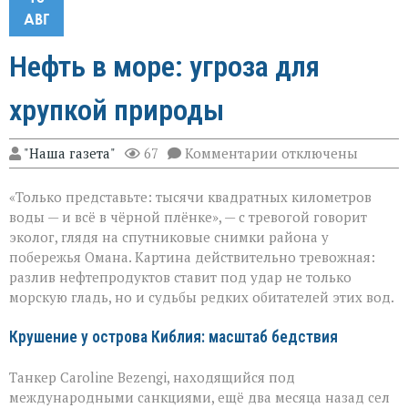
АВГ
Нефть в море: угроза для
хрупкой природы
к
"Наша газета"
67
Комментарии
отключены
записи
Нефть
«Только представьте: тысячи квадратных километров
в
море:
воды — и всё в чёрной плёнке», — с тревогой говорит
угроза
эколог, глядя на спутниковые снимки района у
для
побережья Омана. Картина действительно тревожная:
хрупкой
природы
разлив нефтепродуктов ставит под удар не только
морскую гладь, но и судьбы редких обитателей этих вод.
Крушение у острова Киблия: масштаб бедствия
Танкер Caroline Bezengi, находящийся под
международными санкциями, ещё два месяца назад сел