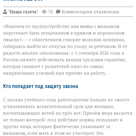
к
"Наша газета"
70
Комментарии
отключены
записи
Трудоустройство
«Наконец‑то трудоустройство для мамы с малышом
без
риска:
перестанет быть испытанием в прямом и переносном
защита
смысле!» — с облегчением говорит молодая женщина,
для
собираясь выйти из отпуска по уходу за ребёнком. И её
родителей
малышей
радость вполне обоснованна: с 1 сентября 2026 года в
России начнёт действовать важная трудовая гарантия,
которая снимает с родителей одно из самых
напряжённых условий при приёме на работу.
Кто попадает под защиту закона
С начала учебного года работодатели больше не смогут
устанавливать испытательный срок для женщин,
воспитывающих детей до трёх лет. Причём мера касается
не только матерей: под действие нормы попадают и
другие лица, которые фактически ухаживают за
малышом, если мать в этом не участвует. Это