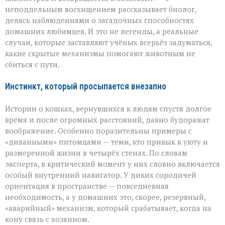
питомцы
неподдельным восхищением рассказывает биолог,
находят
дорогу
делясь наблюдениями о загадочных способностях
домой
домашних любимцев. И это не легенды, а реальные
случаи, которые заставляют учёных всерьёз задуматься,
какие скрытые механизмы помогают животным не
сбиться с пути.
Инстинкт, который просыпается внезапно
Истории о кошках, вернувшихся к людям спустя долгое
время и после огромных расстояний, давно будоражат
воображение. Особенно поразительны примеры с
«диванными» питомцами — теми, кто привык к уюту и
размеренной жизни в четырёх стенах. По словам
эксперта, в критический момент у них словно включается
особый внутренний навигатор. У диких сородичей
ориентация в пространстве — повседневная
необходимость, а у домашних это, скорее, резервный,
«аварийный» механизм, который срабатывает, когда на
кону связь с хозяином.