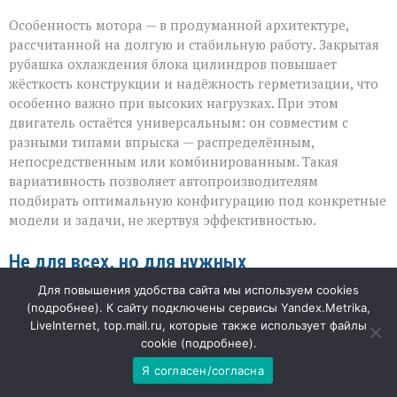
Особенность мотора — в продуманной архитектуре,
рассчитанной на долгую и стабильную работу. Закрытая
рубашка охлаждения блока цилиндров повышает
жёсткость конструкции и надёжность герметизации, что
особенно важно при высоких нагрузках. При этом
двигатель остаётся универсальным: он совместим с
разными типами впрыска — распределённым,
непосредственным или комбинированным. Такая
вариативность позволяет автопроизводителям
подбирать оптимальную конфигурацию под конкретные
модели и задачи, не жертвуя эффективностью.
Не для всех, но для нужных
Для повышения удобства сайта мы используем cookies
Несмотря на внушительные характеристики, мотор не
(
подробнее
). К сайту подключены сервисы Yandex.Metrika,
станет универсальным решением для массового
LiveInternet, top.mail.ru, которые также использует файлы
сегмента. Эксперты считают, что для компактных
cookie (
подробнее
).
легковых моделей вроде Lada он избыточен: установка
Я согласен/согласна
потребует серьёзной доработки сопутствующих систем.