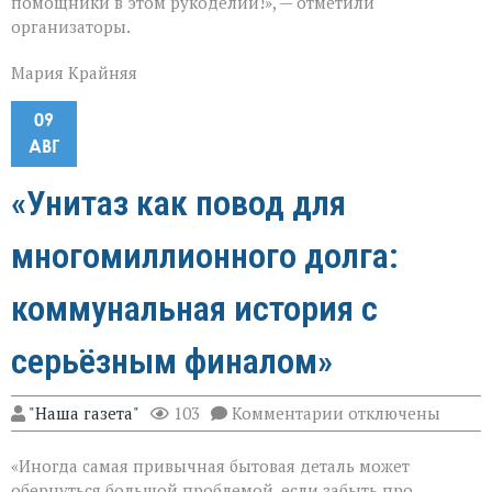
помощники в этом рукоделии!», — отметили
организаторы.
Мария Крайняя
09
АВГ
«Унитаз как повод для
многомиллионного долга:
коммунальная история с
серьёзным финалом»
к
"Наша газета"
103
Комментарии
отключены
записи
«Унитаз
«Иногда самая привычная бытовая деталь может
как
повод
обернуться большой проблемой, если забыть про