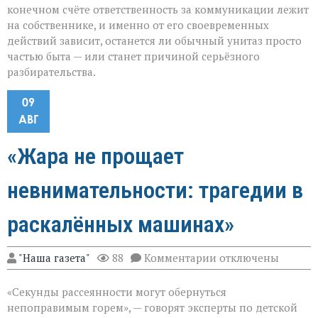
конечном счёте ответственность за коммуникации лежит
на собственнике, и именно от его своевременных
действий зависит, останется ли обычный унитаз просто
частью быта — или станет причиной серьёзного
разбирательства.
09
АВГ
«Жара не прощает
невнимательности: трагедии в
раскалённых машинах»
к
"Наша газета"
88
Комментарии
отключены
записи
«Жара
«Секунды рассеянности могут обернуться
не
прощает
непоправимым горем», — говорят эксперты по детской
невнимательности