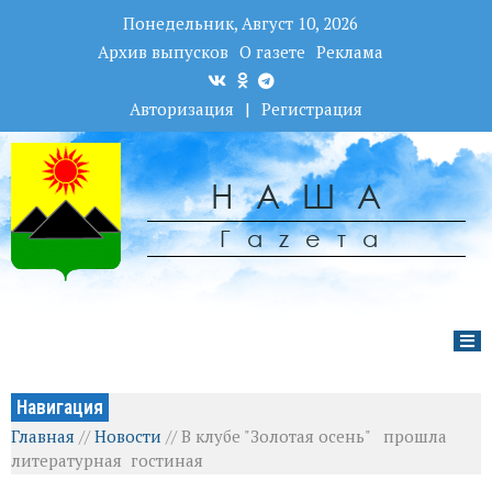
Понедельник, Август 10, 2026
Архив выпусков
О газете
Реклама
Авторизация
|
Регистрация
НАША
Гаzета
Навигация
Главная
//
Новости
//
В клубе "Золотая осень" прошла
литературная гостиная