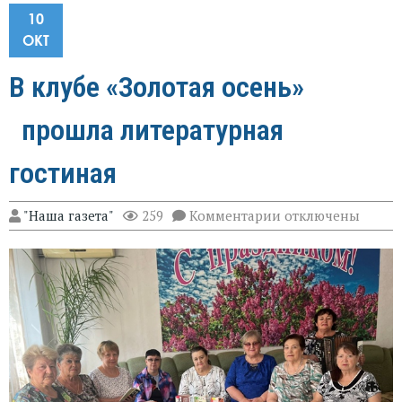
10
ОКТ
В клубе «Золотая осень»
прошла литературная
гостиная
к
"Наша газета"
259
Комментарии
отключены
записи
В
клубе
«Золотая
осень»
прошла
литературная
гостиная