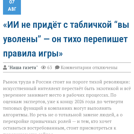
07
АВГ
«ИИ не придёт с табличкой “вы
уволены” — он тихо перепишет
правила игры»
к
"Наша газета"
63
Комментарии
отключены
записи
«ИИ
Рынок труда в России стоит на пороге тихой революции:
не
придёт
искусственный интеллект перестаёт быть экзотикой и всё
с
увереннее занимает место в рабочих процессах. По
табличкой
оценкам экспертов, уже к концу 2026 года до четверти
“вы
уволены” — он
типовых функций в компаниях могут выполнять
тихо
алгоритмы. Но речь не о тотальной замене людей, а о
перепишет
перекройке привычных ролей — и тем, кто хочет
правила
оставаться востребованным, стоит присмотреться к
игры»