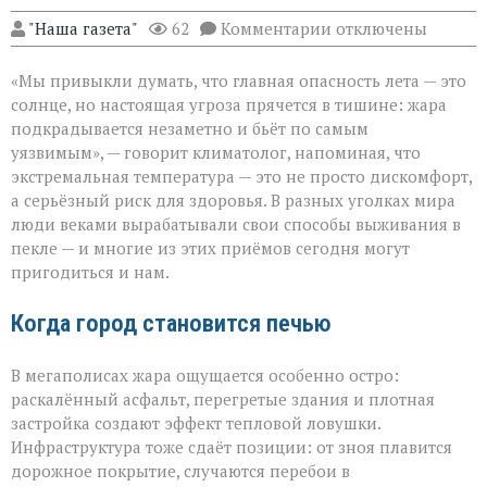
к
"Наша газета"
62
Комментарии
отключены
записи
«Жара
«Мы привыкли думать, что главная опасность лета — это
не
просит
солнце, но настоящая угроза прячется в тишине: жара
разрешения — она
подкрадывается незаметно и бьёт по самым
просто
уязвимым», — говорит климатолог, напоминая, что
приходит»
экстремальная температура — это не просто дискомфорт,
а серьёзный риск для здоровья. В разных уголках мира
люди веками вырабатывали свои способы выживания в
пекле — и многие из этих приёмов сегодня могут
пригодиться и нам.
Когда город становится печью
В мегаполисах жара ощущается особенно остро:
раскалённый асфальт, перегретые здания и плотная
застройка создают эффект тепловой ловушки.
Инфраструктура тоже сдаёт позиции: от зноя плавится
дорожное покрытие, случаются перебои в