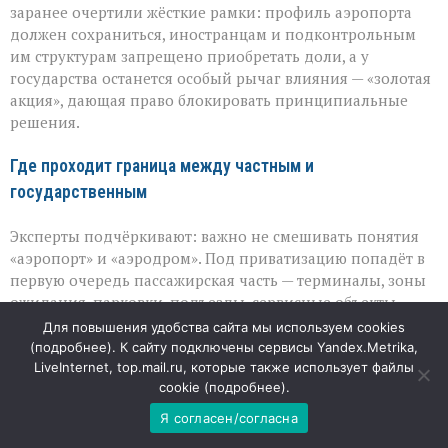
заранее очертили жёсткие рамки: профиль аэропорта
должен сохраниться, иностранцам и подконтрольным
им структурам запрещено приобретать доли, а у
государства останется особый рычаг влияния — «золотая
акция», дающая право блокировать принципиальные
решения.
Где проходит граница между частным и
государственным
Эксперты подчёркивают: важно не смешивать понятия
«аэропорт» и «аэродром». Под приватизацию попадёт в
первую очередь пассажирская часть — терминалы, зоны
ожидания, парковки, подъезды, сервисные объекты.
Именно эти пространства приносят основной доход и
Для повышения удобства сайта мы используем cookies
потому интересны инвестору: их развитие напрямую
(
подробнее
). К сайту подключены сервисы Yandex.Metrika,
влияет на комфорт пассажиров и выручку.
LiveInternet, top.mail.ru, которые также использует файлы
cookie (
подробнее
).
А вот аэродромная инфраструктура —
Я согласен/согласна
взлётно‑посадочные полосы, рулёжные дорожки,