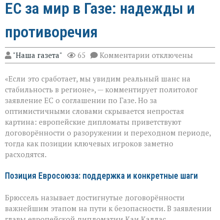
ЕС за мир в Газе: надежды и
противоречия
к
"Наша газета"
65
Комментарии
отключены
записи
ЕС
«Если это сработает, мы увидим реальный шанс на
за
мир
стабильность в регионе», — комментирует политолог
в
заявление ЕС о соглашении по Газе. Но за
Газе:
оптимистичными словами скрывается непростая
надежды
и
картина: европейские дипломаты приветствуют
противоречия
договорённости о разоружении и переходном периоде,
тогда как позиции ключевых игроков заметно
расходятся.
Позиция Евросоюза: поддержка и конкретные шаги
Брюссель называет достигнутые договорённости
важнейшим этапом на пути к безопасности. В заявлении
главы европейской дипломатии Каи Каллас