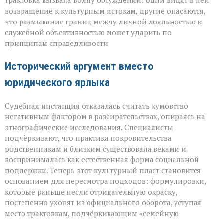
трактовка вызвала волну обсуждений: одни видят в ней
взгляде
возвращение к культурным истокам, другие опасаются,
на
что размывание границ между личной лояльностью и
кумовство
служебной объективностью может ударить по
принципам справедливости.
Исторический аргумент вместо
юридического ярлыка
Судебная инстанция отказалась считать кумовство
негативным фактором в разбирательствах, опираясь на
этнографические исследования. Специалисты
подчёркивают, что практика покровительства
родственникам и близким существовала веками и
воспринималась как естественная форма социальной
поддержки. Теперь этот культурный пласт становится
основанием для пересмотра подходов: формулировки,
которые раньше несли отрицательную окраску,
постепенно уходят из официального оборота, уступая
место трактовкам, подчёркивающим «семейную