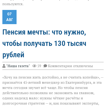
пользуются.
07
АВГ
Пенсия мечты: что нужно,
чтобы получать 130 тысяч
рублей
к
"Наша газета"
59
Комментарии
отключены
записи
Пенсия
«Хочу на пенсии жить достойно, а не считать копейки», —
мечты:
что
признаётся 45‑летний менеджер из Екатеринбурга, и эта
нужно,
мечта сегодня звучит всё чаще. Но чтобы пенсия
чтобы
действительно позволяла не экономить на главном,
получать
130
одних надежд мало: нужны чёткие расчёты и
тысяч
долгосрочная стратегия — и, как показывают эксперты,
рублей