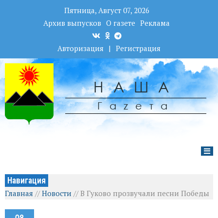
Пятница, Август 07, 2026
Архив выпусков
О газете
Реклама
Авторизация
|
Регистрация
НАША
Гаzета
Навигация
Главная
//
Новости
//
В Гуково прозвучали песни Победы
09