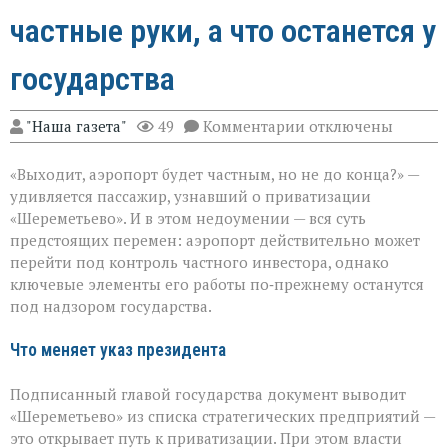
частные руки, а что останется у
государства
к
"Наша газета"
49
Комментарии
отключены
записи
«Шереметьево»:
«Выходит, аэропорт будет частным, но не до конца?» —
что
уйдёт
удивляется пассажир, узнавший о приватизации
в
«Шереметьево». И в этом недоумении — вся суть
частные
предстоящих перемен: аэропорт действительно может
руки,
а
перейти под контроль частного инвестора, однако
что
ключевые элементы его работы по‑прежнему останутся
останется
под надзором государства.
у
государства
Что меняет указ президента
Подписанный главой государства документ выводит
«Шереметьево» из списка стратегических предприятий —
это открывает путь к приватизации. При этом власти