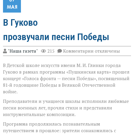
МАЯ
В Гуково
прозвучали песни Победы
к
"Наша газета"
215
Комментарии
отключены
записи
В Гуково
В Детской школе искусств имени М. И. Глинки города
прозвучали песн
Гуково в рамках программы «Пушкинская карта» прошел
концерт «Голоса фронта — песни Победы», посвященный
81‑й годовщине Победы в Великой Отечественной
войне.
Преподаватели и учащиеся школы исполнили любимые
песни военных лет, прочли стихи и представили
инструментальные композиции.
Программа продолжилась познавательным
путешествием в прошлое: зрители ознакомились с