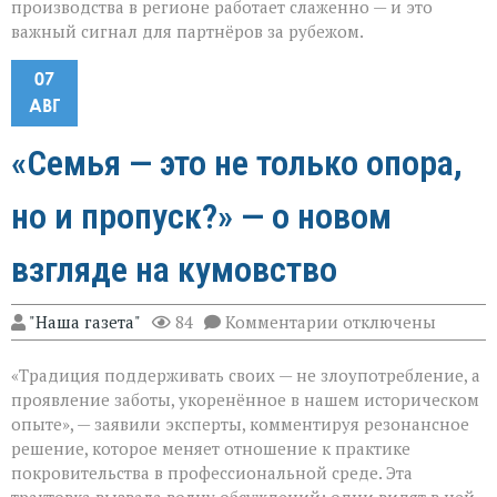
производства в регионе работает слаженно — и это
важный сигнал для партнёров за рубежом.
07
АВГ
«Семья — это не только опора,
но и пропуск?» — о новом
взгляде на кумовство
к
"Наша газета"
84
Комментарии
отключены
записи
«Семья — это
«Традиция поддерживать своих — не злоупотребление, а
не
только
проявление заботы, укоренённое в нашем историческом
опора,
опыте», — заявили эксперты, комментируя резонансное
но
решение, которое меняет отношение к практике
и
пропуск?» — о
покровительства в профессиональной среде. Эта
новом