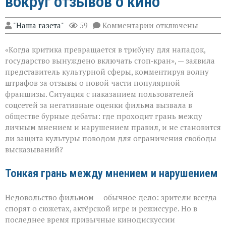
вокруг отзывов о кино
к
"Наша газета"
59
Комментарии
отключены
записи
«Свобода
«Когда критика превращается в трибуну для нападок,
слова — не
безлимитный
государство вынуждено включать стоп‑кран», — заявила
тариф»:
представитель культурной сферы, комментируя волну
споры
штрафов за отзывы о новой части популярной
вокруг
отзывов
франшизы. Ситуация с наказанием пользователей
о
соцсетей за негативные оценки фильма вызвала в
кино
обществе бурные дебаты: где проходит грань между
личным мнением и нарушением правил, и не становится
ли защита культуры поводом для ограничения свободы
высказываний?
Тонкая грань между мнением и нарушением
Недовольство фильмом — обычное дело: зрители всегда
спорят о сюжетах, актёрской игре и режиссуре. Но в
последнее время привычные кинодискуссии