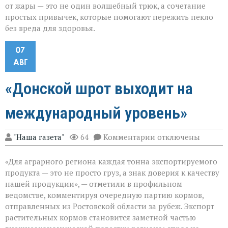
от жары — это не один волшебный трюк, а сочетание
простых привычек, которые помогают пережить пекло
без вреда для здоровья.
07
АВГ
«Донской шрот выходит на
международный уровень»
к
"Наша газета"
64
Комментарии
отключены
записи
«Донской
«Для аграрного региона каждая тонна экспортируемого
шрот
выходит
продукта — это не просто груз, а знак доверия к качеству
на
нашей продукции», — отметили в профильном
международный
ведомстве, комментируя очередную партию кормов,
уровень»
отправленных из Ростовской области за рубеж. Экспорт
растительных кормов становится заметной частью