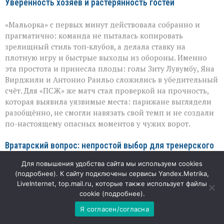
Уверенность хозяев и растерянность гостей
«Мальорка» с первых минут действовала собранно и
прагматично: команда не пыталась копировать
зрелищный стиль топ‑клубов, а делала ставку на
плотную игру и быстрые выходы из обороны. Именно
эта простота и принесла плоды: голы Зиту Лувумбу, Яна
Вирджили и Антонио Раильо сложились в убедительный
счёт. Для «ПСЖ» же матч стал проверкой на прочность,
которая выявила уязвимые места: парижане выглядели
разобщённо, не смогли навязать свой темп и не создали
по-настоящему опасных моментов у чужих ворот.
Вратарский вопрос: непростой выбор для тренерского
штаба
Для повышения удобства сайта мы используем cookies
(
подробнее
). К сайту подключены сервисы Yandex.Metrika,
Особое внимание в этой встрече привлёк эпизод с
LiveInternet, top.mail.ru, которые также использует файлы
заменой вратаря: российский голкипер Матвей Сафонов,
cookie (
подробнее
).
вышедший в стартовом составе, покинул поле в
Я согласен/согласна
перерыве после двух пропущенных мячей. Решение