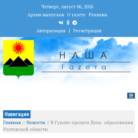
Четверг, Август 06, 2026
Архив выпусков
О газете
Реклама
Авторизация
|
Регистрация
НАША
Гаzета
Навигация
Главная
//
Новости
//
В Гуково прошел День образования
Ростовской области