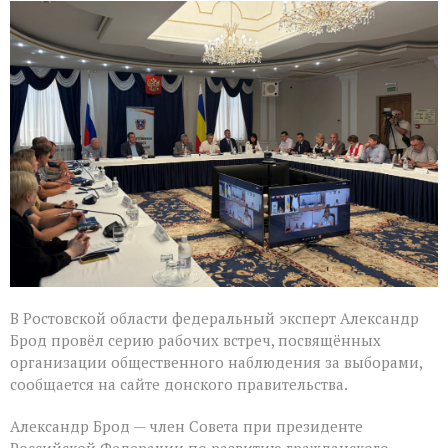
Александр
Брод
высоко
оценил
подготовку
наблюдателей
в
Ростовской
области
В Ростовской области федеральный эксперт Александр
Брод провёл серию рабочих встреч, посвящённых
организации общественного наблюдения за выборами,
сообщается на сайте донского правительства.
Александр Брод — член Совета при президенте
Российской Федерации по развитию гражданского