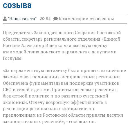
созыва
к
"Наша газета"
84
Комментарии
отключены
записи
В
Председатель Законодательного Собрания Ростовской
Государственной
Думе
области, секретарь регионального отделения «Единой
России
России» Александр Ищенко дал высокую оценку
состоялось
взаимодействию донского парламента с депутатами
заключительное
пленарное
Госдумы.
заседание
весенней
«За парламентскую пятилетку были приняты важнейшие
сессии,
законы о воссоединении с историческими регионами.
ставшее
последним
Обеспечена фундаментальная поддержка участников
для
СВО и семей с детьми. Приняты ключевые решения в
VIII
бюджетной политике и по развитию суверенной
созыва
экономики. Отмечу возросшую эффективность в
реализации региональных инициатив: по
предложениям из Ростовской области приняты десятки
законодательных решений», – сообщил он.