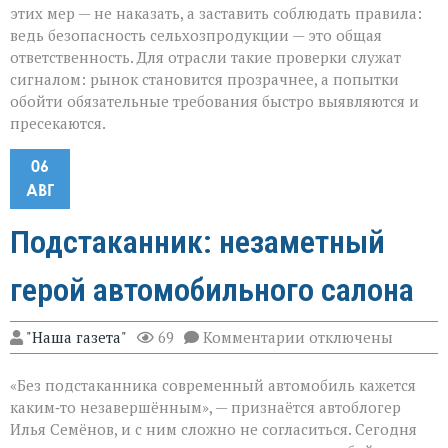
этих мер — не наказать, а заставить соблюдать правила:
ведь безопасность сельхозпродукции — это общая
ответственность. Для отрасли такие проверки служат
сигналом: рынок становится прозрачнее, а попытки
обойти обязательные требования быстро выявляются и
пресекаются.
06
АВГ
Подстаканник: незаметный
герой автомобильного салона
к
"Наша газета"
69
Комментарии
отключены
записи
Подстаканник:
«Без подстаканника современный автомобиль кажется
незаметный
герой
каким‑то незавершённым», — признаётся автоблогер
автомобильного
Илья Семёнов, и с ним сложно не согласиться. Сегодня
салона