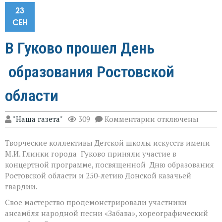
23
СЕН
В Гуково прошел День
образования Ростовской
области
к
"Наша газета"
309
Комментарии
отключены
записи
В
Творческие коллективы Детской школы искусств имени
Гуково
прошел
М.И. Глинки города Гуково приняли участие в
День
концертной программе, посвященной Дню образования
образования
Ростовской области и 250-летию Донской казачьей
Ростовской
области
гвардии.
Свое мастерство продемонстрировали участники
ансамбля народной песни «Забава», хореографический