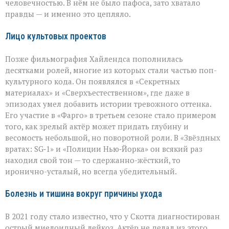
человечностью. В нём не было пафоса, зато хватало
правды — и именно это цепляло.
Лицо культовых проектов
Позже фильмография Хайлендса пополнилась
десятками ролей, многие из которых стали частью поп-
культурного кода. Он появлялся в «Секретных
материалах» и «Сверхъестественном», где даже в
эпизодах умел добавить истории тревожного оттенка.
Его участие в «Фарго» в третьем сезоне стало примером
того, как зрелый актёр может придать глубину и
весомость небольшой, но поворотной роли. В «Звёздных
вратах: SG‑1» и «Полиции Нью‑Йорка» он всякий раз
находил свой тон — то сдержанно-жёсткий, то
иронично-усталый, но всегда убедительный.
Болезнь и тишина вокруг причины ухода
В 2021 году стало известно, что у Скотта диагностирован
острый миелоидный лейкоз. Актёр не делал из этого