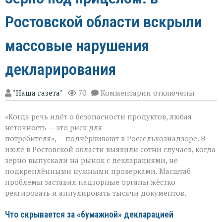
Ростовской области вскрыли
массовые нарушения
декларирования
к
"Наша газета"
70
Комментарии
отключены
записи
Зерно
«Когда речь идёт о безопасности продуктов, любая
под
прицелом:
неточность — это риск для
в
потребителя», — подчёркивают в Россельхознадзоре. В
Ростовской
июле в Ростовской области выявили сотни случаев, когда
области
вскрыли
зерно выпускали на рынок с декларациями, не
массовые
подкреплёнными нужными проверками. Масштаб
нарушения
проблемы заставил надзорные органы жёстко
декларирования
реагировать и аннулировать тысячи документов.
Что скрывается за «бумажной» декларацией