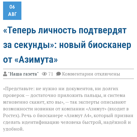
06
АВГ
«Теперь личность подтвердят
за секунды»: новый биосканер
от «Азимута»
к
"Наша газета"
71
Комментарии
отключены
записи
«Теперь
«Представьте: не нужно ни документов, ни долгих
личность
подтвердят
проверок — достаточно приложить пальцы, и система
за
мгновенно скажет, кто вы», — так эксперты описывают
секунды»:
возможности новинки от компании «Азимут» (входит в
новый
биосканер
Ростех). Речь о биосканере «Азимут А4», который призван
от
сделать идентификацию человека быстрой, надёжной и
«Азимута»
удобной.