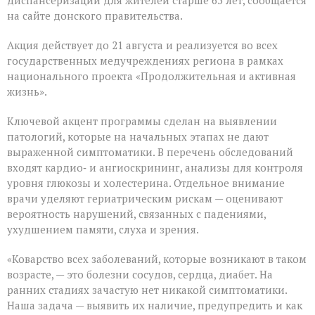
диспансеризации для жителей старше 65 лет, сообщается
месячник
на сайте донского правительства.
диспансеризации
для
Акция действует до 21 августа и реализуется во всех
людей
«серебряного»
государственных медучреждениях региона в рамках
возраста
национального проекта «Продолжительная и активная
жизнь».
Ключевой акцент программы сделан на выявлении
патологий, которые на начальных этапах не дают
выраженной симптоматики. В перечень обследований
входят кардио‑ и ангиоскрининг, анализы для контроля
уровня глюкозы и холестерина. Отдельное внимание
врачи уделяют гериатрическим рискам — оценивают
вероятность нарушений, связанных с падениями,
ухудшением памяти, слуха и зрения.
«Коварство всех заболеваний, которые возникают в таком
возрасте, — это болезни сосудов, сердца, диабет. На
ранних стадиях зачастую нет никакой симптоматики.
Наша задача — выявить их наличие, предупредить и как