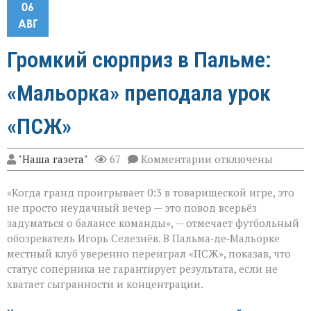
06
АВГ
Громкий сюрприз в Пальме:
«Мальорка» преподала урок
«ПСЖ»
к
"Наша газета"
67
Комментарии
отключены
записи
Громкий
«Когда гранд проигрывает 0:3 в товарищеской игре, это
сюрприз
в
не просто неудачный вечер — это повод всерьёз
Пальме:
задуматься о балансе команды», — отмечает футбольный
«Мальорка»
обозреватель Игорь Селезнёв. В Пальма‑де‑Мальорке
преподала
урок
местный клуб уверенно переиграл «ПСЖ», показав, что
«ПСЖ»
статус соперника не гарантирует результата, если не
хватает сыгранности и концентрации.