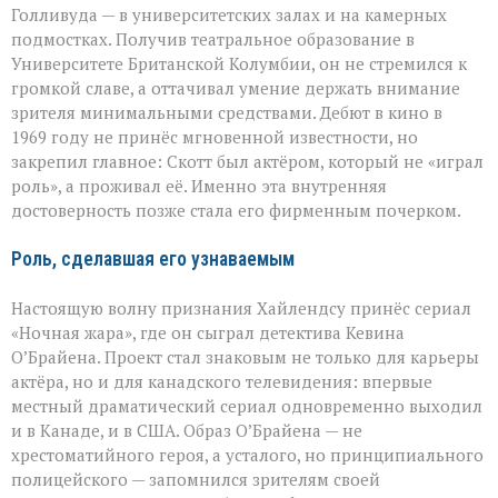
Голливуда — в университетских залах и на камерных
подмостках. Получив театральное образование в
Университете Британской Колумбии, он не стремился к
громкой славе, а оттачивал умение держать внимание
зрителя минимальными средствами. Дебют в кино в
1969 году не принёс мгновенной известности, но
закрепил главное: Скотт был актёром, который не «играл
роль», а проживал её. Именно эта внутренняя
достоверность позже стала его фирменным почерком.
Роль, сделавшая его узнаваемым
Настоящую волну признания Хайлендсу принёс сериал
«Ночная жара», где он сыграл детектива Кевина
О’Брайена. Проект стал знаковым не только для карьеры
актёра, но и для канадского телевидения: впервые
местный драматический сериал одновременно выходил
и в Канаде, и в США. Образ О’Брайена — не
хрестоматийного героя, а усталого, но принципиального
полицейского — запомнился зрителям своей