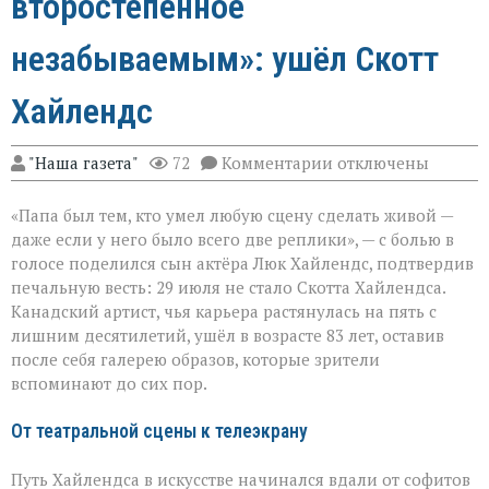
второстепенное
незабываемым»: ушёл Скотт
Хайлендс
к
"Наша газета"
72
Комментарии
отключены
записи
«Он
«Папа был тем, кто умел любую сцену сделать живой —
умел
делать
даже если у него было всего две реплики», — с болью в
второстепенное
голосе поделился сын актёра Люк Хайлендс, подтвердив
незабываемым»:
печальную весть: 29 июля не стало Скотта Хайлендса.
ушёл
Скотт
Канадский артист, чья карьера растянулась на пять с
Хайлендс
лишним десятилетий, ушёл в возрасте 83 лет, оставив
после себя галерею образов, которые зрители
вспоминают до сих пор.
От театральной сцены к телеэкрану
Путь Хайлендса в искусстве начинался вдали от софитов