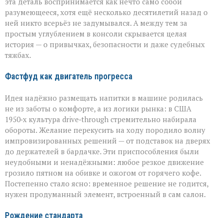
эта деталь воспринимается как нечто само собой
разумеющееся, хотя ещё несколько десятилетий назад о
ней никто всерьёз не задумывался. А между тем за
простым углублением в консоли скрывается целая
история — о привычках, безопасности и даже судебных
тяжбах.
Фастфуд как двигатель прогресса
Идея надёжно размещать напитки в машине родилась
не из заботы о комфорте, а из логики рынка: в США
1950‑х культура drive‑through стремительно набирала
обороты. Желание перекусить на ходу породило волну
импровизированных решений — от подставок на дверях
до держателей в бардачке. Эти приспособления были
неудобными и ненадёжными: любое резкое движение
грозило пятном на обивке и ожогом от горячего кофе.
Постепенно стало ясно: временное решение не годится,
нужен продуманный элемент, встроенный в сам салон.
Рождение стандарта