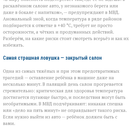
прощает
раскалённом салоне авто, у незнакомого берега или
легкомыслия»:
даже в бокале с напитком», — предупреждают в МВД.
МВД — о
Аномальный зной, когда температура в ряде районов
том,
как
подбирается к отметке в +40 °C, требует не просто
уберечь
осторожности, а чётких и продуманных действий.
себя
Разберём, на какие риски стоит смотреть всерьёз и как их
и
избежать.
близких
Самая страшная ловушка — закрытый салон
Одна из самых тяжёлых и при этом предотвратимых
трагедий — оставление ребёнка в машине даже на
несколько минут. В палящий день салон прогревается
стремительно: критическая для здоровья температура
достигается пугающе быстро, и последствия могут быть
необратимыми. В МВД подчёркивают: никакая спешка
или «дело на пять минут» не оправдывает такого риска.
Если нужно выйти из авто — ребёнок должен быть с
вами.