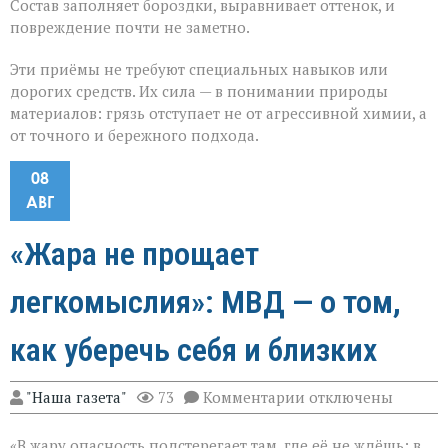
Состав заполняет бороздки, выравнивает оттенок, и
повреждение почти не заметно.
Эти приёмы не требуют специальных навыков или
дорогих средств. Их сила — в понимании природы
материалов: грязь отступает не от агрессивной химии, а
от точного и бережного подхода.
08
АВГ
«Жара не прощает
легкомыслия»: МВД — о том,
как уберечь себя и близких
к
"Наша газета"
73
Комментарии
отключены
записи
«Жара
«В жару опасность подстерегает там, где её не ждёшь: в
не