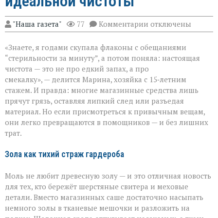
идеальной чистоты
к
"Наша газета"
77
Комментарии
отключены
записи
Когда
«Знаете, я годами скупала флаконы с обещаниями
бытовая
химия
“стерильности за минуту”, а потом поняла: настоящая
бессильна:
чистота — это не про едкий запах, а про
хитрости
смекалку», — делится Марина, хозяйка с 15‑летним
для
идеальной
стажем. И правда: многие магазинные средства лишь
чистоты
прячут грязь, оставляя липкий след или разъедая
материал. Но если присмотреться к привычным вещам,
они легко превращаются в помощников — и без лишних
трат.
Зола как тихий страж гардероба
Моль не любит древесную золу — и это отличная новость
для тех, кто бережёт шерстяные свитера и меховые
детали. Вместо магазинных саше достаточно насыпать
немного золы в тканевые мешочки и разложить на