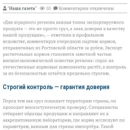
к
"Наша газета"
10
Комментарии
отключены
записи
«Донской
«Для аграрного региона каждая тонна экспортируемого
шрот
выходит
продукта — это не просто груз, а знак доверия к качеству
на
нашей продукции», — отметили в профильном
международный
ведомстве, комментируя очередную партию кормов,
уровень»
отправленных из Ростовской области за рубеж. Экспорт
растительных кормов становится заметной частью
внешнеэкономической повестки региона: спрос на
отечественные кормовые компоненты растёт, а контроль
за их безопасностью остаётся предельно строгим.
Строгий контроль — гарантия доверия
Перед тем как груз покидает территорию страны, он
проходит многоступенчатую проверку. Специалисты
отбирают образцы продукции и направляют их в
аккредитованную лабораторию, где корма исследуют по
параметрам, важным для страны‑импортёра. Такой