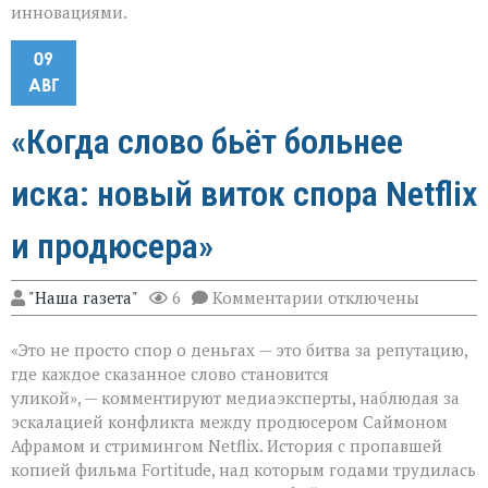
инновациями.
09
АВГ
«Когда слово бьёт больнее
иска: новый виток спора Netflix
и продюсера»
к
"Наша газета"
6
Комментарии
отключены
записи
«Когда
«Это не просто спор о деньгах — это битва за репутацию,
слово
бьёт
где каждое сказанное слово становится
больнее
уликой», — комментируют медиаэксперты, наблюдая за
иска:
эскалацией конфликта между продюсером Саймоном
новый
виток
Афрамом и стримингом Netflix. История с пропавшей
спора
копией фильма Fortitude, над которым годами трудилась
Netflix