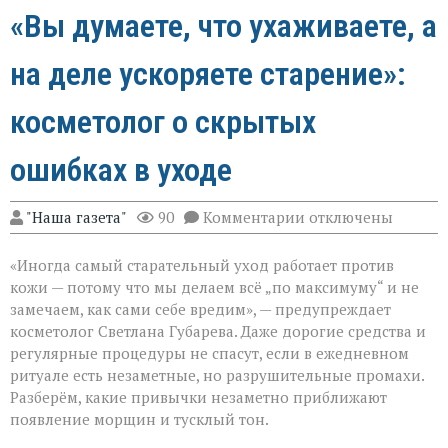
«Вы думаете, что ухаживаете, а
на деле ускоряете старение»:
косметолог о скрытых
ошибках в уходе
к
"Наша газета"
90
Комментарии
отключены
записи
«Вы
«Иногда самый старательный уход работает против
думаете,
что
кожи — потому что мы делаем всё „по максимуму“ и не
ухаживаете,
замечаем, как сами себе вредим», — предупреждает
а
косметолог Светлана Губарева. Даже дорогие средства и
на
деле
регулярные процедуры не спасут, если в ежедневном
ускоряете
ритуале есть незаметные, но разрушительные промахи.
старение»:
Разберём, какие привычки незаметно приближают
косметолог
появление морщин и тусклый тон.
о
скрытых