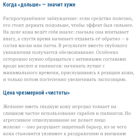
ошибках
Когда «дольше» — значит хуже
в
уходе
Распространённое заблуждение: если средство полезно,
его стоит держать подольше, чтобы эффект был сильнее.
На деле кожа ведёт себя иначе: сначала она впитывает
влагу, а спустя время начинает отдавать её обратно — в
состав маски или патча. В результате вместо глубокого
увлажнения получается обезвоживание. Особенно
осторожно нужно обращаться с активными составами
вроде кислот и пилингов: начинать лучше с
минимального времени, прислушиваясь к реакции кожи,
и только потом постепенно увеличивать экспозицию.
Цена чрезмерной «чистоты»
Желание иметь гладкую кожу нередко толкает на
слишком частое использование скрабов и пилингов. Но
агрессивное отшелушивание не делает лицо
моложе — оно разрушает защитный барьер, из‑за чего
кожа становится уязвимее к раздражению и внешним