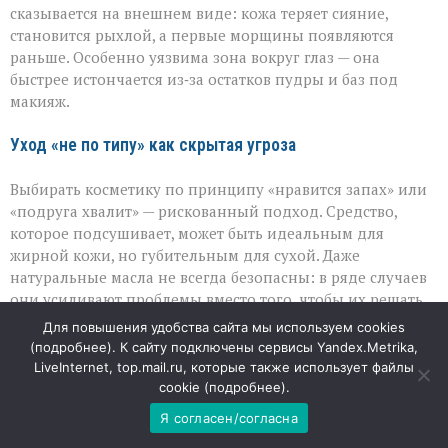
сказывается на внешнем виде: кожа теряет сияние,
становится рыхлой, а первые морщины появляются
раньше. Особенно уязвима зона вокруг глаз — она
быстрее истончается из‑за остатков пудры и баз под
макияж.
Уход «не по типу» как скрытая угроза
Выбирать косметику по принципу «нравится запах» или
«подруга хвалит» — рискованный подход. Средство,
которое подсушивает, может быть идеальным для
жирной кожи, но губительным для сухой. Даже
натуральные масла не всегда безопасны: в ряде случаев
они усиливают проблемы вместо того, чтобы их решать.
Именно поэтому грамотный домашний уход начинается
Для повышения удобства сайта мы используем cookies
с понимания типа кожи и её текущих потребностей — а
(
подробнее
). К сайту подключены сервисы Yandex.Metrika,
профессиональные процедуры дают стойкий эффект
LiveInternet, top.mail.ru, которые также использует файлы
только в связке с правильно подобранной ежедневной
cookie (
подробнее
).
рутиной.
Я согласен/согласна