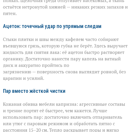
полках. Щелочная среда отпугивает насекомых, а ткань
остаётся нетронутой химией — никаких резких запахов и
пятен.
Ацетон: точечный удар по упрямым следам
Стыки плитки и швы между кафелем часто собирают
въевшуюся грязь, которую губка не берёт. Здесь выручает
жидкость для снятия лака: её ацетон быстро растворяет
органику. Достаточно нанести пару капель на ватный
диск и аккуратно пройтись по
загрязнению — поверхность снова выглядит ровной, без
царапин и усилий.
Пар вместо жёсткой чистки
Кожаная обивка мебели капризна: агрессивные составы
и трение портят её быстрее, чем кажется. Лучше
использовать пар: достаточно включить отпариватель
или утюг с паровым режимом и обработать пятно с
расстояния 15–20 см. Тепло раскрывает поры и мягко