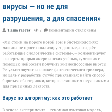
вирусы — но не для
разрушения, а для спасения»
к
"Наша газета"
2
Комментарии
отключены
записи
«ИИ
«Мы стоим на пороге новой эры в биотехнологиях:
научился
писать
машина не просто анализирует данные, а создаёт
вирусы — но
работающие биологические системы», — комментируют
не
эксперты прорыв американских учёных, сумевших с
для
разрушения,
помощью нейросети получить жизнеспособные вирусы.
а
Результат звучит как сюжет фантастического триллера,
для
но цель у разработки сугубо прикладная: найти способ
спасения»
бороться с бактериями, которые становятся неуязвимыми
для привычных лекарств.
Вирус по алгоритму: как это работает
В основе эксперимента — геномная языковая модель,