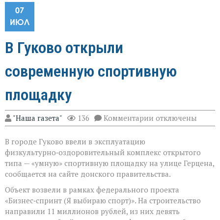
07
ИЮЛ
В Гуково открыли
современную спортивную
площадку
к
"Наша газета"
136
Комментарии
отключены
записи
В
В городе Гуково ввели в эксплуатацию
Гуково
открыли
физкультурно‑оздоровительный комплекс открытого
современную
типа — «умную» спортивную площадку на улице Герцена,
спортивную
сообщается на сайте донского правительства.
площадку
Объект возвели в рамках федерального проекта
«Бизнес‑спринт (Я выбираю спорт)». На строительство
направили 11 миллионов рублей, из них девять