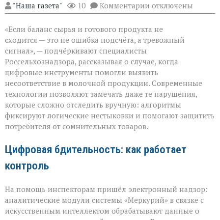
к
"Наша газета"
10
Комментарии
отключены
записи
«Когда
«Если баланс сырья и готового продукта не
математика
не
сходится — это не ошибка подсчёта, а тревожный
сходится:
сигнал», — подчёркивают специалисты
как
Россельхознадзора, рассказывая о случае, когда
система
ловит
цифровые инструменты помогли выявить
нарушения
несоответствие в молочной продукции. Современные
в
технологии позволяют замечать даже те нарушения,
молоке»
которые сложно отследить вручную: алгоритмы
фиксируют логические нестыковки и помогают защитить
потребителя от сомнительных товаров.
Цифровая бдительность: как работает
контроль
На помощь инспекторам пришёл электронный надзор:
аналитические модули системы «Меркурий» в связке с
искусственным интеллектом обрабатывают данные о