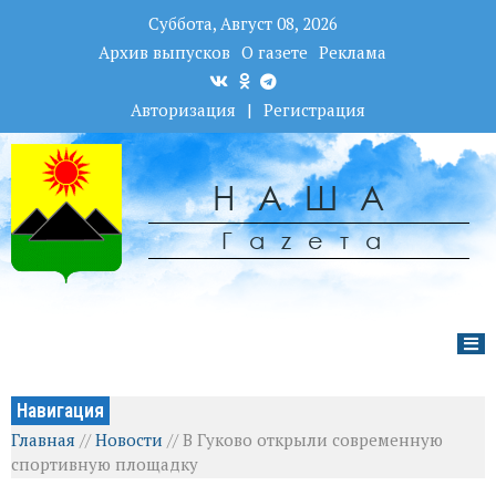
Суббота, Август 08, 2026
Архив выпусков
О газете
Реклама
Авторизация
|
Регистрация
НАША
Гаzета
Навигация
Главная
//
Новости
//
В Гуково открыли современную
спортивную площадку