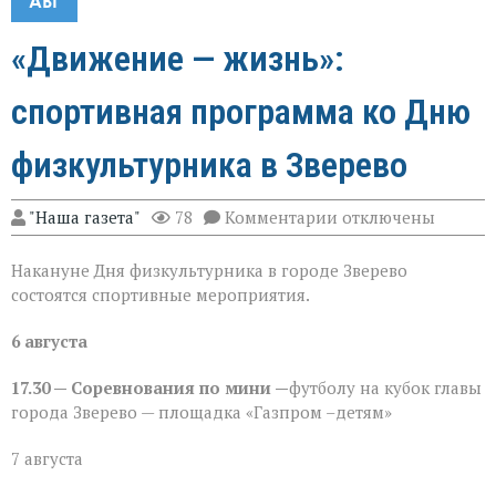
АВГ
«Движение — жизнь»:
спортивная программа ко Дню
физкультурника в Зверево
к
"Наша газета"
78
Комментарии
отключены
записи
«Движение — жизнь
Накануне Дня физкультурника в городе Зверево
спортивная
программа
состоятся спортивные мероприятия.
ко
Дню
6 августа
физкультурника
в
Зверево
17.30 — Соревнования по мини —
футболу на кубок главы
города Зверево — площадка «Газпром –детям»
7 августа