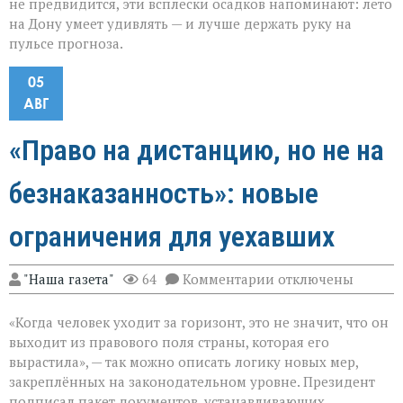
не предвидится, эти всплески осадков напоминают: лето
на Дону умеет удивлять — и лучше держать руку на
пульсе прогноза.
05
АВГ
«Право на дистанцию, но не на
безнаказанность»: новые
ограничения для уехавших
к
"Наша газета"
64
Комментарии
отключены
записи
«Право
«Когда человек уходит за горизонт, это не значит, что он
на
дистанцию,
выходит из правового поля страны, которая его
но
вырастила», — так можно описать логику новых мер,
не
закреплённых на законодательном уровне. Президент
на
безнаказанность»:
подписал пакет документов, устанавливающих