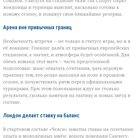
Соколов. 5 августа на стадионе «Кай Так Спортс Парк»
в
лондонцы и туринцы выяснят, насколько готовы к
Гонконге
новому сезону, и покажут свои ближайшие резервы.
Арена вне привычных границ
Необычность встречи — не только в статусе игры, но и в
её локации: Гонконг далёк от привычных европейских
стадионов, а значит, и атмосфера будет особенной. Для
обеих команд этот матч — часть предсезонной
подготовки: шанс обкатать сочетания, дать игровую
практику тем, кто редко выходил на поле в прошлом
сезоне, и почувствовать ритм перед официальными
турнирами. При этом болельщики ждут не столько
результата, сколько намёков на тактику и новых звёзд в
составе.
Лондон делает ставку на баланс
В стартовом составе «Челси» заметна ставка на сочетание
опыта и молодёжных имён: ворота доверили Санчесу,