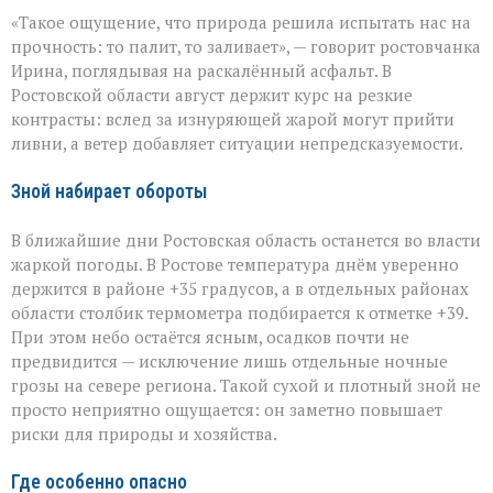
Погода
«Такое ощущение, что природа решила испытать нас на
на
Дону:
прочность: то палит, то заливает», — говорит ростовчанка
между
Ирина, поглядывая на раскалённый асфальт. В
зноем
Ростовской области август держит курс на резкие
и
грозами
контрасты: вслед за изнуряющей жарой могут прийти
ливни, а ветер добавляет ситуации непредсказуемости.
Зной набирает обороты
В ближайшие дни Ростовская область останется во власти
жаркой погоды. В Ростове температура днём уверенно
держится в районе +35 градусов, а в отдельных районах
области столбик термометра подбирается к отметке +39.
При этом небо остаётся ясным, осадков почти не
предвидится — исключение лишь отдельные ночные
грозы на севере региона. Такой сухой и плотный зной не
просто неприятно ощущается: он заметно повышает
риски для природы и хозяйства.
Где особенно опасно