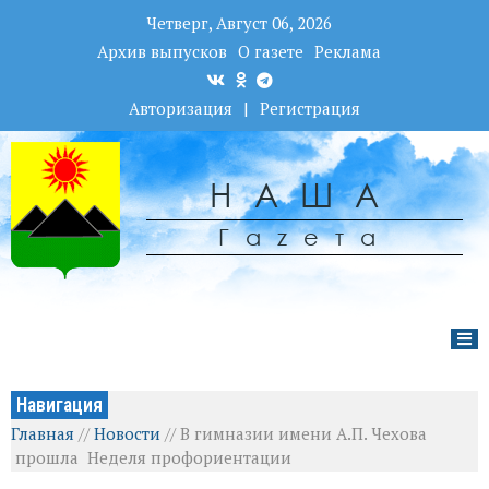
Четверг, Август 06, 2026
Архив выпусков
О газете
Реклама
Авторизация
|
Регистрация
НАША
Гаzета
Навигация
Главная
//
Новости
//
В гимназии имени А.П. Чехова
прошла Неделя профориентации