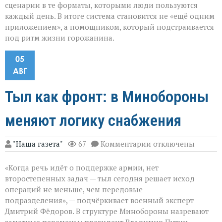
сценарии в те форматы, которыми люди пользуются
каждый день. В итоге система становится не «ещё одним
приложением», а помощником, который подстраивается
под ритм жизни горожанина.
05
АВГ
Тыл как фронт: в Минобороны
меняют логику снабжения
к
"Наша газета"
67
Комментарии
отключены
записи
Тыл
«Когда речь идёт о поддержке армии, нет
как
фронт:
второстепенных задач — тыл сегодня решает исход
в
операций не меньше, чем передовые
Минобороны
подразделения», — подчёркивает военный эксперт
меняют
логику
Дмитрий Фёдоров. В структуре Минобороны назревают
снабжения
заметные перемены: президент Владимир Путин