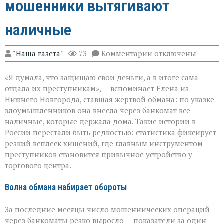
мошенники вытягивают
наличные
к
"Наша газета"
73
Комментарии
отключены
записи
Банкомат
«Я думала, что защищаю свои деньги, а в итоге сама
как
ловушка:
отдала их преступникам», — вспоминает Елена из
как
Нижнего Новгорода, ставшая жертвой обмана: по указке
мошенники
злоумышленников она внесла через банкомат все
вытягивают
наличные
наличные, которые держала дома. Такие истории в
России перестали быть редкостью: статистика фиксирует
резкий всплеск хищений, где главным инструментом
преступников становится привычное устройство у
торгового центра.
Волна обмана набирает обороты
За последние месяцы число мошеннических операций
через банкоматы резко выросло — показатели за один