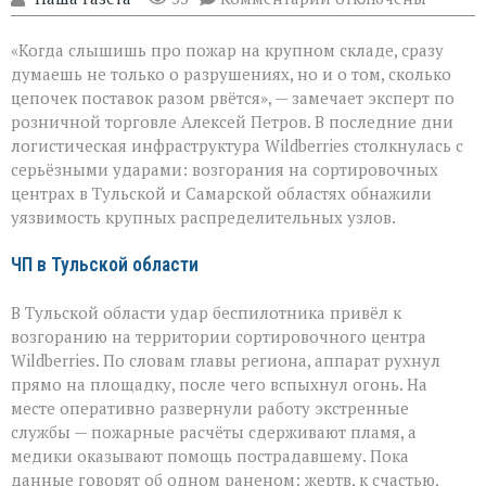
записи
Удар
«Когда слышишь про пожар на крупном складе, сразу
по
логистике:
думаешь не только о разрушениях, но и о том, сколько
пожары
цепочек поставок разом рвётся», — замечает эксперт по
на
розничной торговле Алексей Петров. В последние дни
складах
Wildberries
логистическая инфраструктура Wildberries столкнулась с
серьёзными ударами: возгорания на сортировочных
центрах в Тульской и Самарской областях обнажили
уязвимость крупных распределительных узлов.
ЧП в Тульской области
В Тульской области удар беспилотника привёл к
возгоранию на территории сортировочного центра
Wildberries. По словам главы региона, аппарат рухнул
прямо на площадку, после чего вспыхнул огонь. На
месте оперативно развернули работу экстренные
службы — пожарные расчёты сдерживают пламя, а
медики оказывают помощь пострадавшему. Пока
данные говорят об одном раненом; жертв, к счастью,