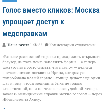
Голос вместо кликов: Москва
упрощает доступ к
медсправкам
к
"Наша газета"
65
Комментарии
отключены
записи
Голос
«Раньше ради одной справки приходилось открывать
вместо
кликов:
браузер, листать меню, заполнять формы — а теперь
Москва
достаточно просто сказать, что нужно», — делится
упрощает
впечатлениями москвичка Ирина, которая уже
доступ
к
попробовала новый сервис. Столица делает ещё один
медсправкам
шаг к тому, чтобы медицина была не только
качественной, но и по-человечески удобной: теперь
заказать медицинские справки можно голосом — через
ИИ‑ассистента Алису.