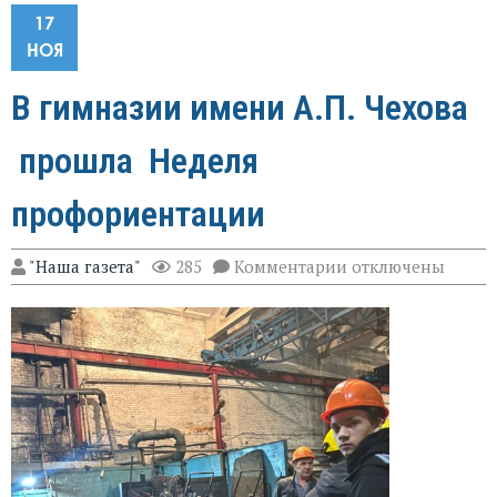
17
НОЯ
В гимназии имени А.П. Чехова
прошла Неделя
профориентации
к
"Наша газета"
285
Комментарии
отключены
записи
В
гимназии
имени
А.П.
Чехова
прошла
Неделя
профориентации