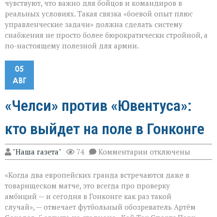
чувствуют, что важно для бойцов и командиров в
реальных условиях. Такая связка «боевой опыт плюс
управленческие задачи» должна сделать систему
снабжения не просто более бюрократически стройной, а
по-настоящему полезной для армии.
05
АВГ
«Челси» против «Ювентуса»:
кто выйдет на поле в Гонконге
к
"Наша газета"
74
Комментарии
отключены
записи
«Челси»
«Когда два европейских гранда встречаются даже в
против
«Ювентуса»:
товарищеском матче, это всегда про проверку
кто
амбиций — и сегодня в Гонконге как раз такой
выйдет
случай», — отмечает футбольный обозреватель Артём
на
поле