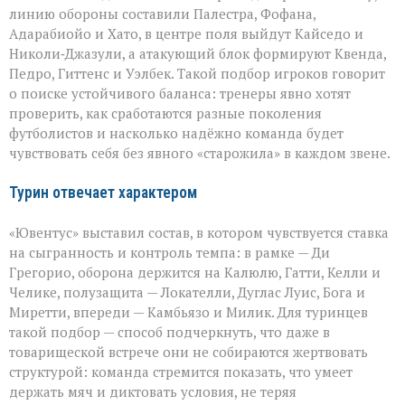
линию обороны составили Палестра, Фофана,
Адарабиойо и Хато, в центре поля выйдут Кайседо и
Николи‑Джазули, а атакующий блок формируют Квенда,
Педро, Гиттенс и Уэлбек. Такой подбор игроков говорит
о поиске устойчивого баланса: тренеры явно хотят
проверить, как сработаются разные поколения
футболистов и насколько надёжно команда будет
чувствовать себя без явного «старожила» в каждом звене.
Турин отвечает характером
«Ювентус» выставил состав, в котором чувствуется ставка
на сыгранность и контроль темпа: в рамке — Ди
Грегорио, оборона держится на Калюлю, Гатти, Келли и
Челике, полузащита — Локателли, Дуглас Луис, Бога и
Миретти, впереди — Камбьязо и Милик. Для туринцев
такой подбор — способ подчеркнуть, что даже в
товарищеской встрече они не собираются жертвовать
структурой: команда стремится показать, что умеет
держать мяч и диктовать условия, не теряя