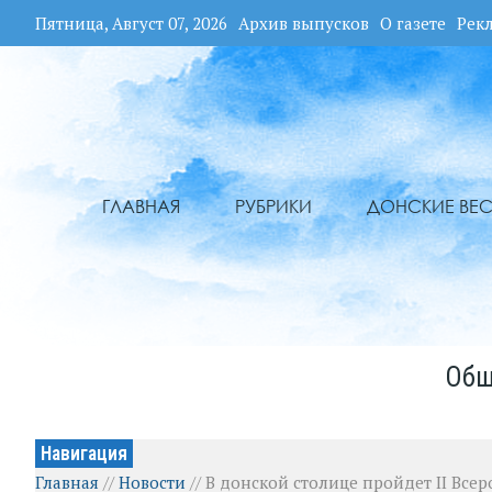
Пятница, Август 07, 2026
Архив выпусков
О газете
Рек
ГЛАВНАЯ
РУБРИКИ
ДОНСКИЕ ВЕС
Общ
Навигация
Главная
//
Новости
//
В донской столице пройдет II Все