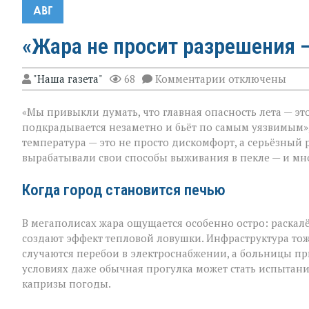
АВГ
«Жара не просит разрешения —
к
"Наша газета"
68
Комментарии
отключены
записи
«Жара
«Мы привыкли думать, что главная опасность лета — это
не
просит
подкрадывается незаметно и бьёт по самым уязвимым»,
разрешения — о
температура — это не просто дискомфорт, а серьёзный 
просто
вырабатывали свои способы выживания в пекле — и мно
приходит»
Когда город становится печью
В мегаполисах жара ощущается особенно остро: раскал
создают эффект тепловой ловушки. Инфраструктура тож
случаются перебои в электроснабжении, а больницы пр
условиях даже обычная прогулка может стать испытан
капризы погоды.