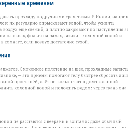
оверенные временем
оздавать прохладу подручными средствами. В Индии, наприм
ов: их регулярно опрыскивают водой, чтобы усилить
а воздух ещё свежий, и плотно закрывают до наступления з
и на окнах, фольга на рамах, тазики с холодной водой и
в комнате, если воздух достаточно сухой.
ения
аджетов. Смоченное полотенце на шее, прохладные запяст
ильнике, — эти приёмы помогают телу быстрее сбросить ли
лажной простынёй, даёт несколько часов долгожданной
полнить холодной водой и положить рядом: через ткань она
понии не расстаются с веерами и зонтами: даже обычный
том от солнца. Популярны и компактные вентиляторы — их