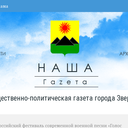
лама
ТИ
АР
НАША
Гаzета
ественно-политическая газета города Зве
российский фестиваль современной военной песни «Голос