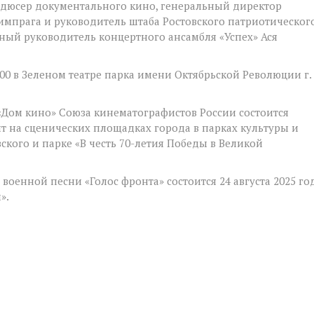
одюсер документального кино, генеральный директор
импрага и руководитель штаба Ростовского патриотическог
ный руководитель концертного ансамбля «Успех» Ася
7:00 в Зеленом театре парка имени Октябрьской Революции г.
м «Дом кино» Союза кинематографистов России состоится
ят на сценических площадках города в парках культуры и
вского и парке «В честь 70-летия Победы в Великой
военной песни «Голос фронта» состоится 24 августа 2025 го
».