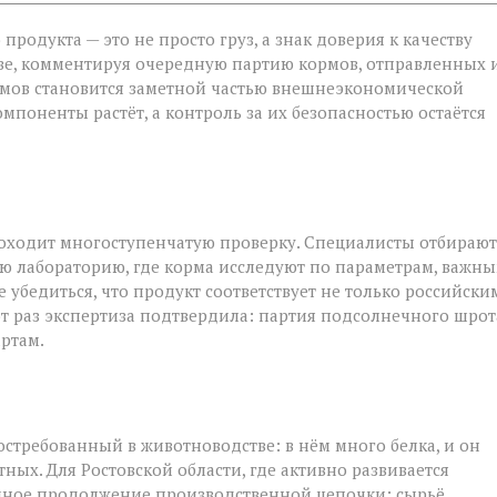
родукта — это не просто груз, а знак доверия к качеству
ве, комментируя очередную партию кормов, отправленных 
ормов становится заметной частью внешнеэкономической
й
мпоненты растёт, а контроль за их безопасностью остаётся
роходит многоступенчатую проверку. Специалисты отбирают
ю лабораторию, где корма исследуют по параметрам, важн
 убедиться, что продукт соответствует не только российски
от раз экспертиза подтвердила: партия подсолнечного шрот
ртам.
стребованный в животноводстве: в нём много белка, и он
ых. Для Ростовской области, где активно развивается
ичное продолжение производственной цепочки: сырьё