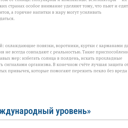
рких странах особое внимание уделяют тому, что пьют и едят
тов, а горячие напитки в жару могут усиливать
даться.
ой: охлаждающие повязки, воротники, куртки с карманами д
ия не всегда совпадают с реальностью. Такие приспособлен
авых мер: избегать солнца в полдень, искать прохладные
ть сигналами организма. В конечном счёте лучшая защита о
тых привычек, которые помогают пережить пекло без вреда
еждународный уровень»