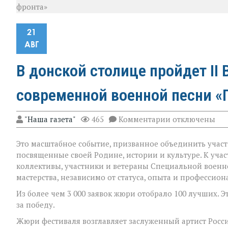
фронта»
21
АВГ
В донской столице пройдет II
современной военной песни «
к
"Наша газета"
465
Комментарии
отключены
записи
В
Это масштабное событие, призванное объединить участ
донской
столице
посвященные своей Родине, истории и культуре. К уча
пройдет
коллективы, участники и ветераны Специальной воен
II
мастерства, независимо от статуса, опыта и профессион
Всероссийский
фестиваль
Из более чем 3 000 заявок жюри отобрало 100 лучших. 
современной
за победу.
военной
песни
Жюри фестиваля возглавляет заслуженный артист Росси
«Голос