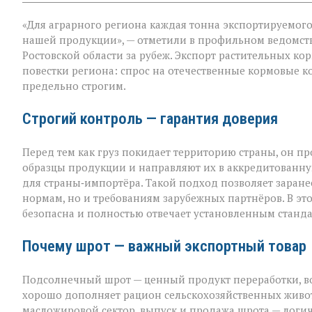
записи
«Донской
«Для аграрного региона каждая тонна экспортируемого п
шрот
выходит
нашей продукции», — отметили в профильном ведомст
на
Ростовской области за рубеж. Экспорт растительных к
международны
повестки региона: спрос на отечественные кормовые ко
уровень»
предельно строгим.
Строгий контроль — гарантия доверия
Перед тем как груз покидает территорию страны, он п
образцы продукции и направляют их в аккредитованну
для страны‑импортёра. Такой подход позволяет заранее
нормам, но и требованиям зарубежных партнёров. В эт
безопасна и полностью отвечает установленным станда
Почему шрот — важный экспортный товар
Подсолнечный шрот — ценный продукт переработки, во
хорошо дополняет рацион сельскохозяйственных животн
масложировой сектор, выпуск и продажа шрота — лог