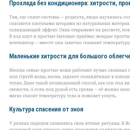
Прохлада без кондиционера: хитрости, пр
Там, где сплит‑системы — редкость, люди научились с
спасаются плотными шторами из натуральных материал
охлаждающий эффект. Окна открывают на рассвете, пок
В ход идут и простые бытовые приёмы: мокрые простын
вентилятор — вместе они заметно снижают температуру 
Маленькие хитрости для большого облегч
Иногда самые простые вещи работают лучше сложных г
под струёй воды, носки, заранее охлаждённые в холод
тепло. Даже такой неожиданный способ, как сон под в
свежести. А если под рукой есть грелка — её можно на
мягко снизит температуру тела и поможет уснуть.
Культура спасения от зноя
У разных народов сложились свои летние ритуалы. В Я
дождевой зонт чёрного цвета становится надёжным щи