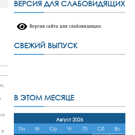
ВЕРСИЯ ДЛЯ СЛАБОВИДЯЩИХ
Версия сайта для слабовидящих
СВЕЖИЙ ВЫПУСК
и,
В ЭТОМ МЕСЯЦЕ
о
ься
Август 2026
Пн
Вт
Ср
Чт
Пт
Сб
Вс
 в