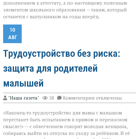
дополнением к аттестату, а по-настоящему полезным
элементом школьного образования — таким, который
останется с выпускником на годы вперёд.
10
АВГ
Трудоустройство без риска:
защита для родителей
малышей
к
"Наша газета"
58
Комментарии
отключены
записи
Трудоустройство
«Наконец‑то трудоустройство для мамы с малышом
без
риска:
перестанет быть испытанием в прямом и переносном
защита
смысле!» — с облегчением говорит молодая женщина,
для
собираясь выйти из отпуска по уходу за ребёнком. И её
родителей