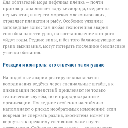
Для обитателей моря нефтяная плёнка — почти
приговор: она лишает воду кислорода, оседает на
перьях птиц и шерсти морских млекопитающих,
отравляет планктон и рыбу. Особенно уязвимы
заповедные зоны: там любая техногенная авария
способна нанести урон, на восстановление которого
уйдут годы. Редкие виды, и без того балансирующие на
грани выживания, могут потерять последние безопасные
участки обитания.
Реакция и контроль: кто отвечает за ситуацию
На подобные аварии реагируют комплексно:
координация ведётся через специальные штабы, а к
ликвидации последствий привлекают не только
технические службы, но и природоохранные
организации. Последние особенно настойчиво
напоминают о рисках необратимых изменений: если
вовремя не сдержать разлив, экосистема может не
вернуться к прежнему состоянию даже спустя
десятилетия. Сейчас главная задача — локализовать