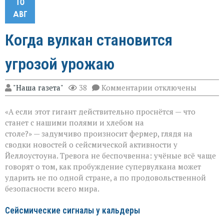
10
АВГ
Когда вулкан становится
угрозой урожаю
к
"Наша газета"
38
Комментарии
отключены
записи
Когда
«А если этот гигант действительно проснётся — что
вулкан
становится
станет с нашими полями и хлебом на
угрозой
столе?» — задумчиво произносит фермер, глядя на
урожаю
сводки новостей о сейсмической активности у
Йеллоустоуна. Тревога не беспочвенна: учёные всё чаще
говорят о том, как пробуждение супервулкана может
ударить не по одной стране, а по продовольственной
безопасности всего мира.
Сейсмические сигналы у кальдеры