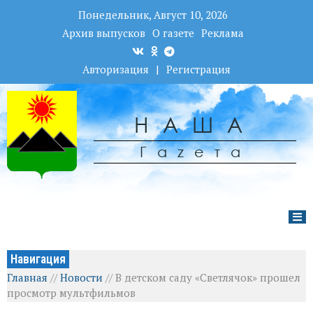
Понедельник, Август 10, 2026
Архив выпусков
О газете
Реклама
Авторизация
|
Регистрация
НАША
Гаzета
Навигация
Главная
//
Новости
//
В детском саду «Светлячок» прошел
просмотр мультфильмов