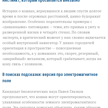
Инстинкт, который просыпается внезапно
Истории о кошках, вернувшихся к людям спустя долгое
время и после огромных расстояний, давно будоражат
воображение. Особенно поразительны примеры с
«диванными» питомцами — теми, кто привык к уюту и
размеренной жизни в четырёх стенах. По словам
эксперта, в критический момент у них словно включается
особый внутренний навигатор. У диких сородичей
ориентация в пространстве — повседневная
необходимость, а у домашних это, скорее, резервный,
«аварийный» механизм, который срабатывает, когда на
кону связь с хозяином.
В поисках подсказки: версия про электромагнитное
поле
Кандидат биологических наук Павел Глазков
предполагает, что кошки могут ориентироваться,
улавливая особенности земного электромагнитного
поля. Эта гипотеза помогает объяснить, каким образом