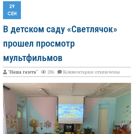
29
СЕН
В детском саду «Светлячок»
прошел просмотр
мультфильмов
к
"Наша газета"
286
Комментарии
отключены
записи
В
детском
саду
«Светлячок»
прошел
просмотр
мультфильмов