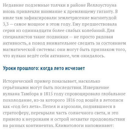
Недавние подземные толчки в районе Йеллоустоуна
вновь привлекли внимание к дремлющему гиганту. В
июле там зафиксировали землетрясение магнитудой
3,3 — самое мощное в этом году. Ему предшествовала
серия из одиннадцати более слабых колебаний. Для
специалистов такие подвижки — не просто рядовая
активность, а повод внимательнее следить за состоянием
магматической системы: они могут быть признаком того,
что вулкан ведёт себя активнее, чем ожидалось.
Уроки прошлого: когда лето исчезает
Исторический пример показывает, насколько
серьёзными могут быть последствия. Извержение
вулкана Тамбора в 1815 году спровоцировало глобальное
похолодание, из‑за которого 1816 год вошёл в летописи
как «год без лета». Пепел и аэрозоли, поднявшиеся в
стратосферу, перекрыли часть солнечного света, и это
привело к неурожаям и острой нехватке продовольствия
на разных континентах. Климатологи напоминают: