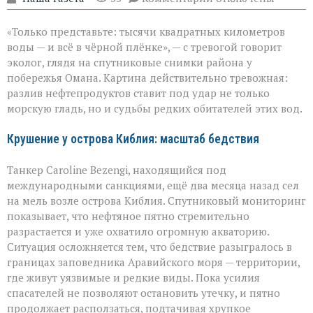
записи
Нефть
«Только представьте: тысячи квадратных километров
в
море:
воды — и всё в чёрной плёнке», — с тревогой говорит
угроза
эколог, глядя на спутниковые снимки района у
для
побережья Омана. Картина действительно тревожная:
хрупкой
природы
разлив нефтепродуктов ставит под удар не только
морскую гладь, но и судьбы редких обитателей этих вод.
Крушение у острова Киблия: масштаб бедствия
Танкер Caroline Bezengi, находящийся под
международными санкциями, ещё два месяца назад сел
на мель возле острова Киблия. Спутниковый мониторинг
показывает, что нефтяное пятно стремительно
разрастается и уже охватило огромную акваторию.
Ситуация осложняется тем, что бедствие разыгралось в
границах заповедника Аравийского моря — территории,
где живут уязвимые и редкие виды. Пока усилия
спасателей не позволяют остановить утечку, и пятно
продолжает расползаться, подтачивая хрупкое