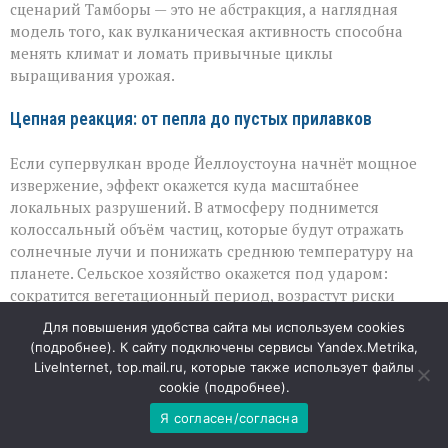
сценарий Тамборы — это не абстракция, а наглядная
модель того, как вулканическая активность способна
менять климат и ломать привычные циклы
выращивания урожая.
Цепная реакция: от пепла до пустых прилавков
Если супервулкан вроде Йеллоустоуна начнёт мощное
извержение, эффект окажется куда масштабнее
локальных разрушений. В атмосферу поднимется
колоссальный объём частиц, которые будут отражать
солнечные лучи и понижать среднюю температуру на
планете. Сельское хозяйство окажется под ударом:
сократится вегетационный период, возрастут риски
гибели посевов, а цепочки поставок продовольствия
Для повышения удобства сайта мы используем cookies
могут дать сбой. В итоге проблема быстро выйдет за
(
подробнее
). К сайту подключены сервисы Yandex.Metrika,
пределы сельского хозяйства и станет вопросом
LiveInternet, top.mail.ru, которые также использует файлы
социальной стабильности и доступности базовых
cookie (
подробнее
).
продуктов.
Я согласен/согласна