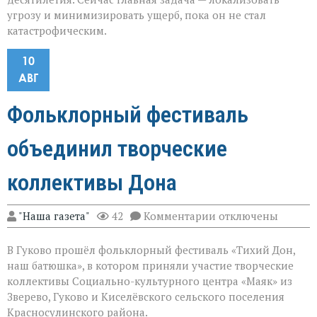
угрозу и минимизировать ущерб, пока он не стал
катастрофическим.
10
АВГ
Фольклорный фестиваль
объединил творческие
коллективы Дона
к
"Наша газета"
42
Комментарии
отключены
записи
Фольклорный
В Гуково прошёл фольклорный фестиваль «Тихий Дон,
фестиваль
объединил
наш батюшка», в котором приняли участие творческие
творческие
коллективы Социально-культурного центра «Маяк» из
коллективы
Зверево, Гуково и Киселёвского сельского поселения
Дона
Красносулинского района.