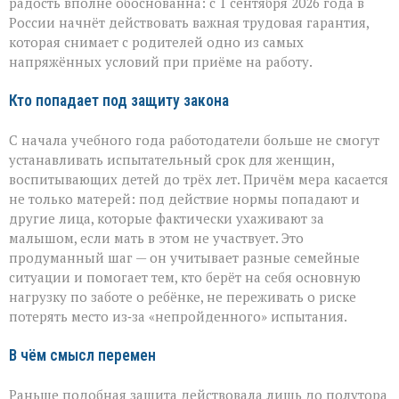
малышей
радость вполне обоснованна: с 1 сентября 2026 года в
России начнёт действовать важная трудовая гарантия,
которая снимает с родителей одно из самых
напряжённых условий при приёме на работу.
Кто попадает под защиту закона
С начала учебного года работодатели больше не смогут
устанавливать испытательный срок для женщин,
воспитывающих детей до трёх лет. Причём мера касается
не только матерей: под действие нормы попадают и
другие лица, которые фактически ухаживают за
малышом, если мать в этом не участвует. Это
продуманный шаг — он учитывает разные семейные
ситуации и помогает тем, кто берёт на себя основную
нагрузку по заботе о ребёнке, не переживать о риске
потерять место из‑за «непройденного» испытания.
В чём смысл перемен
Раньше подобная защита действовала лишь до полутора