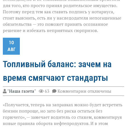
для того, кто просто принял родительское имущество.
Поэтому перед тем как ставить подпись у нотариуса,
стоит выяснить, есть ли у наследодателя непогашенные
обязательства — это поможет принять осознанное
решение и избежать неприятных сюрпризов.
10
АВГ
Топливный баланс: зачем на
время смягчают стандарты
к
"Наша газета"
63
Комментарии
отключены
записи
Топливный
«Получается, теперь на заправках можно будет встретить
баланс:
зачем
бензин попроще, но зато без риска остаться без
на
горючего», — замечает водитель со стажем, комментируя
время
новые правила оборота нефтепродуктов. И в этом
смягчают