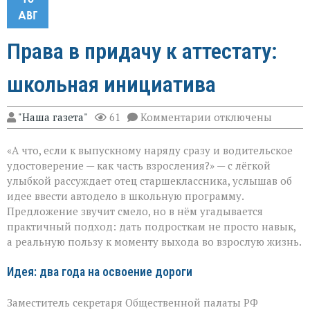
АВГ
Права в придачу к аттестату:
школьная инициатива
к
"Наша газета"
61
Комментарии
отключены
записи
Права
«А что, если к выпускному наряду сразу и водительское
в
придачу
удостоверение — как часть взросления?» — с лёгкой
к
улыбкой рассуждает отец старшеклассника, услышав об
аттестату:
идее ввести автодело в школьную программу.
школьная
инициатива
Предложение звучит смело, но в нём угадывается
практичный подход: дать подросткам не просто навык,
а реальную пользу к моменту выхода во взрослую жизнь.
Идея: два года на освоение дороги
Заместитель секретаря Общественной палаты РФ