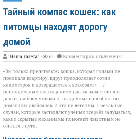
Тайный компас кошек: как
питомцы находят дорогу
домой
к
"Наша газета"
61
Комментарии
отключены
записи
Тайный
«Вы только представьте: кошка, которая годами не
компас
кошек:
покидала квартиру, вдруг преодолевает сотни
как
километров и возвращается к хозяевам!» — с
питомцы
неподдельным восхищением рассказывает биолог,
находят
дорогу
делясь наблюдениями о загадочных способностях
домой
домашних любимцев. И это не легенды, а реальные
случаи, которые заставляют учёных всерьёз задуматься,
какие скрытые механизмы помогают животным не
сбиться с пути.