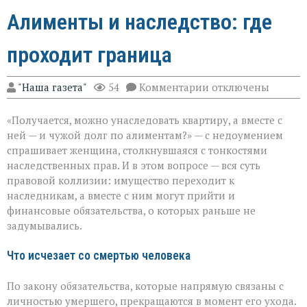
Алименты и наследство: где
проходит граница
к
"Наша газета"
54
Комментарии
отключены
записи
Алименты
«Получается, можно унаследовать квартиру, а вместе с
и
наследство:
ней — и чужой долг по алиментам?» — с недоумением
где
спрашивает женщина, столкнувшаяся с тонкостями
проходит
наследственных прав. И в этом вопросе — вся суть
граница
правовой коллизии: имущество переходит к
наследникам, а вместе с ним могут прийти и
финансовые обязательства, о которых раньше не
задумывались.
Что исчезает со смертью человека
По закону обязательства, которые напрямую связаны с
личностью умершего, прекращаются в момент его ухода.