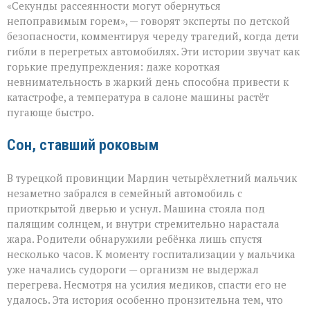
«Секунды рассеянности могут обернуться
не
прощает
непоправимым горем», — говорят эксперты по детской
невнимательности
безопасности, комментируя череду трагедий, когда дети
трагедии
гибли в перегретых автомобилях. Эти истории звучат как
в
раскалённых
горькие предупреждения: даже короткая
машинах»
невнимательность в жаркий день способна привести к
катастрофе, а температура в салоне машины растёт
пугающе быстро.
Сон, ставший роковым
В турецкой провинции Мардин четырёхлетний мальчик
незаметно забрался в семейный автомобиль с
приоткрытой дверью и уснул. Машина стояла под
палящим солнцем, и внутри стремительно нарастала
жара. Родители обнаружили ребёнка лишь спустя
несколько часов. К моменту госпитализации у мальчика
уже начались судороги — организм не выдержал
перегрева. Несмотря на усилия медиков, спасти его не
удалось. Эта история особенно пронзительна тем, что