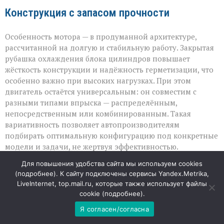
Конструкция с запасом прочности
Особенность мотора — в продуманной архитектуре,
рассчитанной на долгую и стабильную работу. Закрытая
рубашка охлаждения блока цилиндров повышает
жёсткость конструкции и надёжность герметизации, что
особенно важно при высоких нагрузках. При этом
двигатель остаётся универсальным: он совместим с
разными типами впрыска — распределённым,
непосредственным или комбинированным. Такая
вариативность позволяет автопроизводителям
подбирать оптимальную конфигурацию под конкретные
модели и задачи, не жертвуя эффективностью.
Для повышения удобства сайта мы используем cookies
Не для всех, но для нужных
(
подробнее
). К сайту подключены сервисы Yandex.Metrika,
LiveInternet, top.mail.ru, которые также использует файлы
Несмотря на внушительные характеристики, мотор не
cookie (
подробнее
).
станет универсальным решением для массового
Я согласен/согласна
сегмента. Эксперты считают, что для компактных