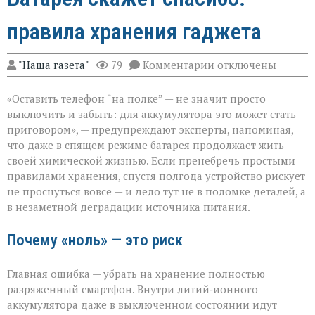
правила хранения гаджета
к
"Наша газета"
79
Комментарии
отключены
записи
Батарея
«Оставить телефон “на полке” — не значит просто
скажет
спасибо:
выключить и забыть: для аккумулятора это может стать
правила
приговором», — предупреждают эксперты, напоминая,
хранения
что даже в спящем режиме батарея продолжает жить
гаджета
своей химической жизнью. Если пренебречь простыми
правилами хранения, спустя полгода устройство рискует
не проснуться вовсе — и дело тут не в поломке деталей, а
в незаметной деградации источника питания.
Почему «ноль» — это риск
Главная ошибка — убрать на хранение полностью
разряженный смартфон. Внутри литий‑ионного
аккумулятора даже в выключенном состоянии идут