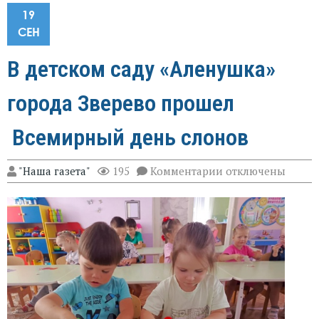
19
СЕН
В детском саду «Аленушка»
города Зверево прошел
Всемирный день слонов
к
"Наша газета"
195
Комментарии
отключены
записи
В
детском
саду
«Аленушка»
города
Зверево
прошел
Всемирный
день
слонов