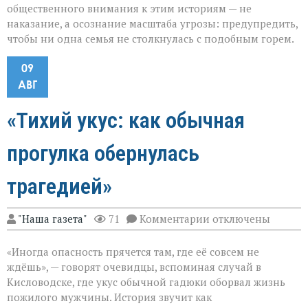
общественного внимания к этим историям — не
наказание, а осознание масштаба угрозы: предупредить,
чтобы ни одна семья не столкнулась с подобным горем.
09
АВГ
«Тихий укус: как обычная
прогулка обернулась
трагедией»
к
"Наша газета"
71
Комментарии
отключены
записи
«Тихий
«Иногда опасность прячется там, где её совсем не
укус:
как
ждёшь», — говорят очевидцы, вспоминая случай в
обычная
Кисловодске, где укус обычной гадюки оборвал жизнь
прогулка
пожилого мужчины. История звучит как
обернулась