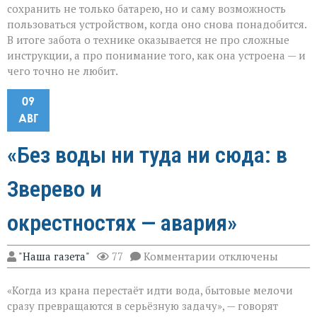
сохранить не только батарею, но и саму возможность
пользоваться устройством, когда оно снова понадобится.
В итоге забота о технике оказывается не про сложные
инструкции, а про понимание того, как она устроена — и
чего точно не любит.
09
АВГ
«Без воды ни туда ни сюда: в
Зверево и
окрестностях — авария»
к
"Наша газета"
77
Комментарии
отключены
записи
«Без
«Когда из крана перестаёт идти вода, бытовые мелочи
воды
ни
сразу превращаются в серьёзную задачу», — говорят
туда