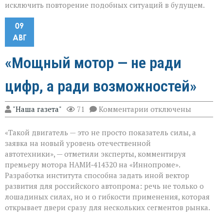
исключить повторение подобных ситуаций в будущем.
09
АВГ
«Мощный мотор — не ради
цифр, а ради возможностей»
к
"Наша газета"
71
Комментарии
отключены
записи
«Мощный
«Такой двигатель — это не просто показатель силы, а
мотор — не
ради
заявка на новый уровень отечественной
цифр,
автотехники», — отметили эксперты, комментируя
а
премьеру мотора НАМИ‑414320 на «Иннопроме».
ради
возможностей»
Разработка института способна задать иной вектор
развития для российского автопрома: речь не только о
лошадиных силах, но и о гибкости применения, которая
открывает двери сразу для нескольких сегментов рынка.