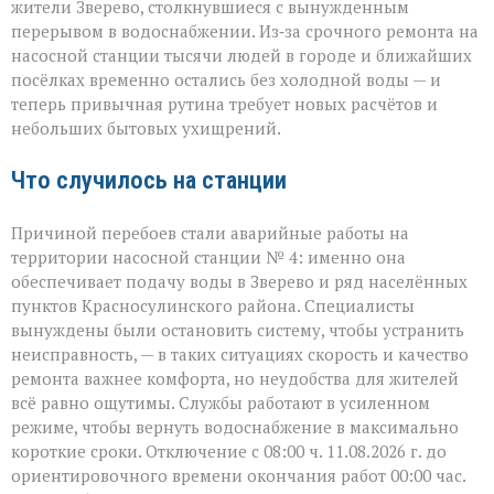
жители Зверево, столкнувшиеся с вынужденным
ни
перерывом в водоснабжении. Из‑за срочного ремонта на
сюда:
в
насосной станции тысячи людей в городе и ближайших
Зверево
посёлках временно остались без холодной воды — и
и
теперь привычная рутина требует новых расчётов и
окрестностях — ава
небольших бытовых ухищрений.
Что случилось на станции
Причиной перебоев стали аварийные работы на
территории насосной станции № 4: именно она
обеспечивает подачу воды в Зверево и ряд населённых
пунктов Красносулинского района. Специалисты
вынуждены были остановить систему, чтобы устранить
неисправность, — в таких ситуациях скорость и качество
ремонта важнее комфорта, но неудобства для жителей
всё равно ощутимы. Службы работают в усиленном
режиме, чтобы вернуть водоснабжение в максимально
короткие сроки. Отключение с 08:00 ч. 11.08.2026 г. до
ориентировочного времени окончания работ 00:00 час.