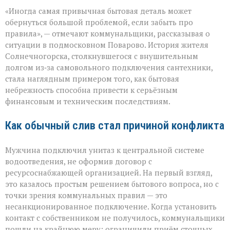
«Унитаз
«Иногда самая привычная бытовая деталь может
как
повод
обернуться большой проблемой, если забыть про
для
правила», — отмечают коммунальщики, рассказывая о
многомиллионно
ситуации в подмосковном Поварово. История жителя
долга:
коммунальная
Солнечногорска, столкнувшегося с внушительным
история
долгом из‑за самовольного подключения сантехники,
с
стала наглядным примером того, как бытовая
серьёзным
небрежность способна привести к серьёзным
финалом»
финансовым и техническим последствиям.
Как обычный слив стал причиной конфликта
Мужчина подключил унитаз к центральной системе
водоотведения, не оформив договор с
ресурсоснабжающей организацией. На первый взгляд,
это казалось простым решением бытового вопроса, но с
точки зрения коммунальных правил — это
несанкционированное подключение. Когда установить
контакт с собственником не получилось, коммунальщики
пошли на крайнюю меру: ограничили приём сточных