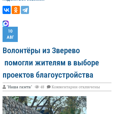
10
АВГ
Волонтёры из Зверево
помогли жителям в выборе
проектов благоустройства
к
"Наша газета"
48
Комментарии
отключены
записи
Волонтёры
из
Зверево
помогли
жителям