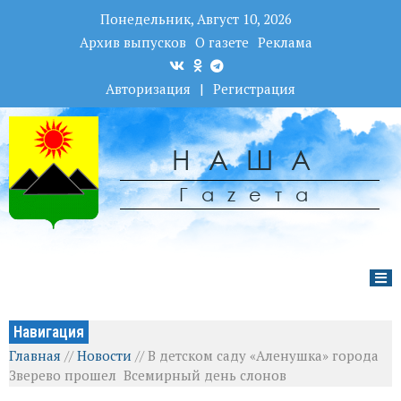
Понедельник, Август 10, 2026
Архив выпусков
О газете
Реклама
Авторизация
|
Регистрация
НАША
Гаzета
Навигация
Главная
//
Новости
//
В детском саду «Аленушка» города
Зверево прошел Всемирный день слонов