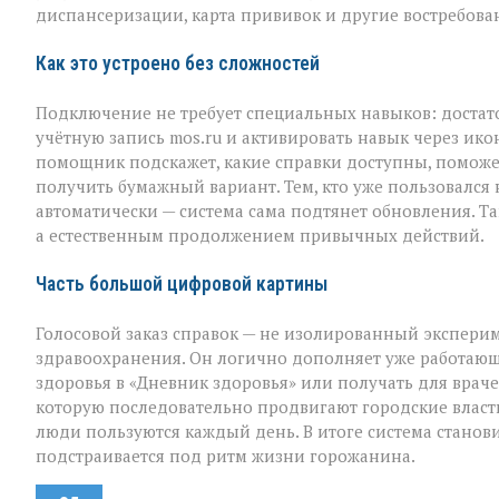
диспансеризации, карта прививок и другие востребов
Как это устроено без сложностей
Подключение не требует специальных навыков: доста
учётную запись mos.ru и активировать навык через ико
помощник подскажет, какие справки доступны, поможе
получить бумажный вариант. Тем, кто уже пользовался
автоматически — система сама подтянет обновления. Т
а естественным продолжением привычных действий.
Часть большой цифровой картины
Голосовой заказ справок — не изолированный эксперим
здравоохранения. Он логично дополняет уже работающ
здоровья в «Дневник здоровья» или получать для враче
которую последовательно продвигают городские власт
люди пользуются каждый день. В итоге система стано
подстраивается под ритм жизни горожанина.