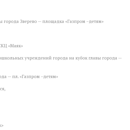
вы города Зверево — площадка «Газпром –детям»
СКЦ «Маяк»
дошкольных учреждений города на кубок главы города —
ода — пл. «Газпром –детям»
ся,
к»