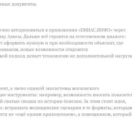
анные документы.
точно авторизоваться в приложении «ЕМИАС.ИНФО» через
нку Алисы. Дальше всё строится на естественном диалоге:
т оформить нужную и при необходимости объяснит, где
 навыком, новые возможности откроются
акой подход делает технологию не дополнительной нагрузк
ент, а звено единой экосистемы московского
ие инструменты: например, возможность вносить показате
й сжатые сводки по истории болезни. За этим стоит идея,
и: встраивать медицинские сценарии в те форматы, которы
вится не «ещё одним приложением», а помощником, который