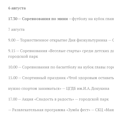
программа
ко
6 августа
Дню
физкультурника
17.30 — Соревнования по мини —
футболу на кубок гла
в
Зверево
7 августа
9.00 — Торжественное открытие Дня физкультурника — 
9.15 — Соревнования «Веселые старты» среди детских 
городской парк
10.00 — Соревнования по баскетболу на кубок главы гор
15.00 — Спортивный праздник «Чтоб здоровым оставать
нужно спортом заниматься» — ЦГДБ им.И.А. Докукина
17.00 — Акция «Сладость в радость» — городской парк
— Развлекательная программа «Зумба фест» — СКЦ «Мая