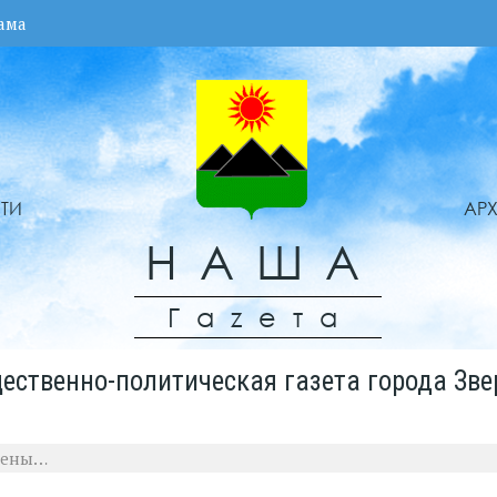
ама
ТИ
АР
НАША
Гаzета
ественно-политическая газета города Зве
грены…