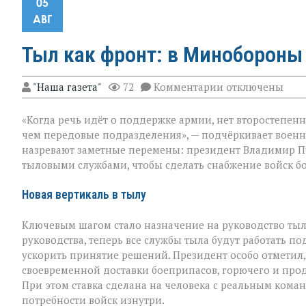
05
АВГ
Тыл как фронт: в Минобороны
к
"Наша газета"
72
Комментарии
отключены
записи
Тыл
«Когда речь идёт о поддержке армии, нет второстепен
как
фронт:
чем передовые подразделения», — подчёркивает воен
в
назревают заметные перемены: президент Владимир П
Минобороны
тыловыми службами, чтобы сделать снабжение войск б
меняют
логику
снабжения
Новая вертикаль в тылу
Ключевым шагом стало назначение на руководство ты
руководства, теперь все службы тыла будут работать п
ускорить принятие решений. Президент особо отметил, ч
своевременной доставки боеприпасов, горючего и про
При этом ставка сделана на человека с реальным кома
потребности войск изнутри.