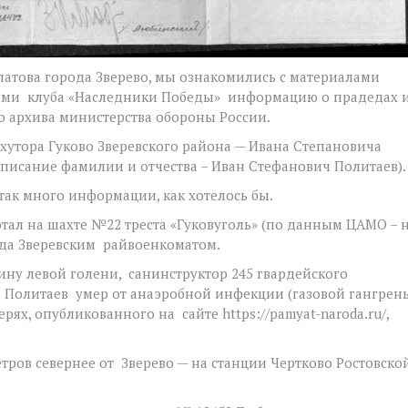
атова города Зверево, мы ознакомились с материалами
ами клуба «Наследники Победы» информацию о прадедах 
 архива министерства обороны России.
хутора Гуково Зверевского района — Ивана Степановича
писание фамилии и отчества – Иван Стефанович Политаев).
так много информации, как хотелось бы.
отал на шахте №22 треста «Гуковуголь» (по данным ЦАМО – 
ода Зверевским райвоенкоматом.
ну левой голени, санинструктор 245 гвардейского
и Политаев умер от анаэробной инфекции (газовой гангрен
рях, опубликованного на сайте https://pamyat-naroda.ru/,
ров севернее от Зверево — на станции Чертково Ростовско