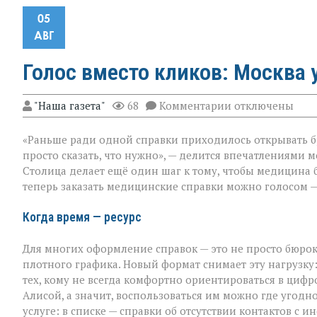
05
АВГ
Голос вместо кликов: Москва
к
"Наша газета"
68
Комментарии
отключены
записи
Голос
«Раньше ради одной справки приходилось открывать бр
вместо
кликов:
просто сказать, что нужно», — делится впечатлениями 
Москва
Столица делает ещё один шаг к тому, чтобы медицина 
упрощает
теперь заказать медицинские справки можно голосом —
доступ
к
медсправкам
Когда время — ресурс
Для многих оформление справок — это не просто бюрок
плотного графика. Новый формат снимает эту нагрузку
тех, кому не всегда комфортно ориентироваться в цифр
Алисой, а значит, воспользоваться им можно где угодно 
услуге: в списке — справки об отсутствии контактов 