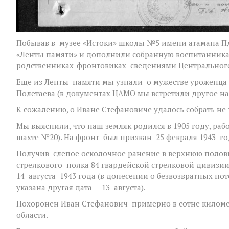
Побывав в музее «Истоки» школы №5 имени атамана Пл
«Ленты памяти» и дополнили собранную воспитанник
родственниках-фронтовиках сведениями Центрального
Еще из Ленты памяти мы узнали о мужестве уроженца 
Полетаева (в документах ЦАМО мы встретили другое на
К сожалению, о Иване Стефановиче удалось собрать не 
Мы выяснили, что наш земляк родился в 1905 году, раб
шахте №20). На фронт был призван 25 февраля 1943 г
Получив слепое осколочное ранение в верхнюю полови
стрелкового полка 84 гвардейской стрелковой дивизи
14 августа 1943 года (в донесении о безвозвратных поте
указана другая дата — 13 августа).
Похоронен Иван Стефанович примерно в сотне километ
области.