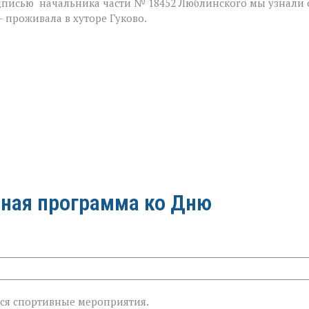
дписью начальника части № 18452 Люблинского мы узнали 
 проживала в хуторе Гуково.
ная программа ко Дню
знь»:
тся спортивные мероприятия.