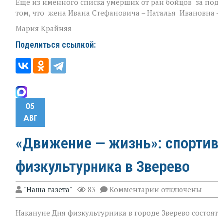
Еще из именного списка умерших от ран бойцов за по
том, что жена Ивана Стефановича – Наталья Ивановна –
Мария Крайняя
Поделиться ссылкой:
05
АВГ
«Движение — жизнь»: спортив
физкультурника в Зверево
к
"Наша газета"
83
Комментарии
отключены
записи
«Движение — жи
Накануне Дня физкультурника в городе Зверево состоя
спортивная