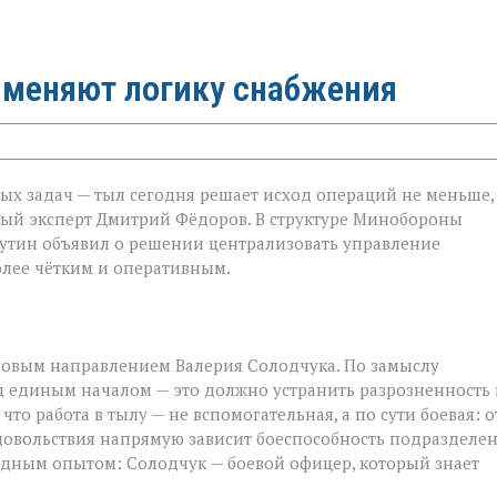
 меняют логику снабжения
ных задач — тыл сегодня решает исход операций не меньше,
ный эксперт Дмитрий Фёдоров. В структуре Минобороны
утин объявил о решении централизовать управление
олее чётким и оперативным.
ловым направлением Валерия Солодчука. По замыслу
од единым началом — это должно устранить разрозненность 
то работа в тылу — не вспомогательная, а по сути боевая: о
довольствия напрямую зависит боеспособность подразделен
ндным опытом: Солодчук — боевой офицер, который знает