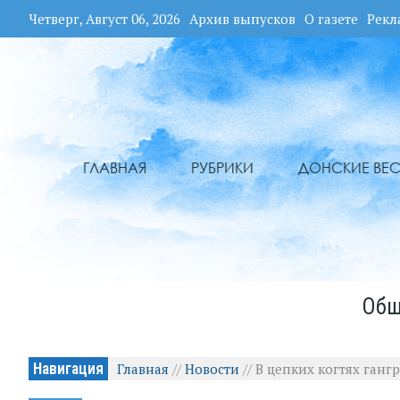
Четверг, Август 06, 2026
Архив выпусков
О газете
Рекл
ГЛАВНАЯ
РУБРИКИ
ДОНСКИЕ ВЕС
Общ
Навигация
Главная
//
Новости
//
В цепких когтях ган