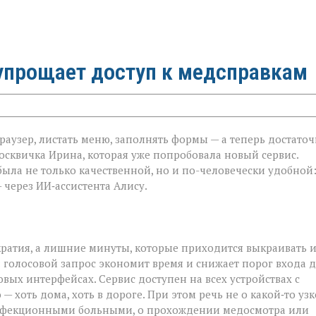
 упрощает доступ к медсправкам
аузер, листать меню, заполнять формы — а теперь достато
москвичка Ирина, которая уже попробовала новый сервис.
была не только качественной, но и по-человечески удобной
 через ИИ‑ассистента Алису.
ратия, а лишние минуты, которые приходится выкраивать и
: голосовой запрос экономит время и снижает порог входа 
овых интерфейсах. Сервис доступен на всех устройствах с
— хоть дома, хоть в дороге. При этом речь не о какой‑то уз
с инфекционными больными, о прохождении медосмотра или