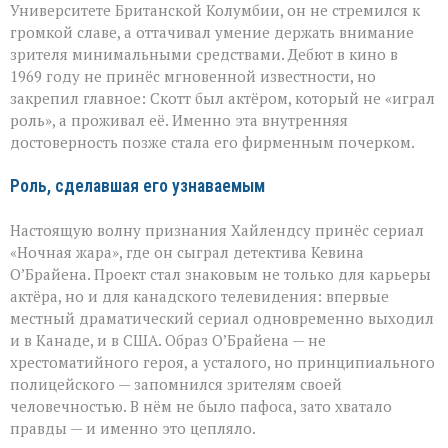
Университете Британской Колумбии, он не стремился к
громкой славе, а оттачивал умение держать внимание
зрителя минимальными средствами. Дебют в кино в
1969 году не принёс мгновенной известности, но
закрепил главное: Скотт был актёром, который не «играл
роль», а проживал её. Именно эта внутренняя
достоверность позже стала его фирменным почерком.
Роль, сделавшая его узнаваемым
Настоящую волну признания Хайлендсу принёс сериал
«Ночная жара», где он сыграл детектива Кевина
О’Брайена. Проект стал знаковым не только для карьеры
актёра, но и для канадского телевидения: впервые
местный драматический сериал одновременно выходил
и в Канаде, и в США. Образ О’Брайена — не
хрестоматийного героя, а усталого, но принципиального
полицейского — запомнился зрителям своей
человечностью. В нём не было пафоса, зато хватало
правды — и именно это цепляло.