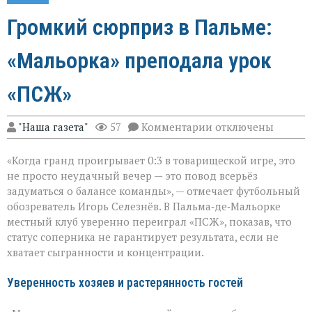
Громкий сюрприз в Пальме:
«Мальорка» преподала урок
«ПСЖ»
к
"Наша газета"
57
Комментарии
отключены
записи
Громкий
«Когда гранд проигрывает 0:3 в товарищеской игре, это
сюрприз
в
не просто неудачный вечер — это повод всерьёз
Пальме:
задуматься о балансе команды», — отмечает футбольный
«Мальорка»
обозреватель Игорь Селезнёв. В Пальма‑де‑Мальорке
преподала
урок
местный клуб уверенно переиграл «ПСЖ», показав, что
«ПСЖ»
статус соперника не гарантирует результата, если не
хватает сыгранности и концентрации.
Уверенность хозяев и растерянность гостей