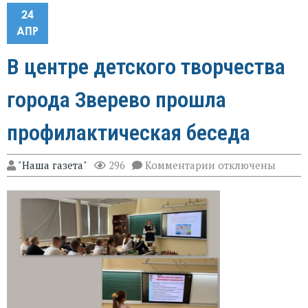
24
АПР
В центре детского творчества
города Зверево прошла
профилактическая беседа
к
"Наша газета"
296
Комментарии
отключены
записи
В
центре
детского
творчества
города
Зверево
прошла
профилактическа
беседа