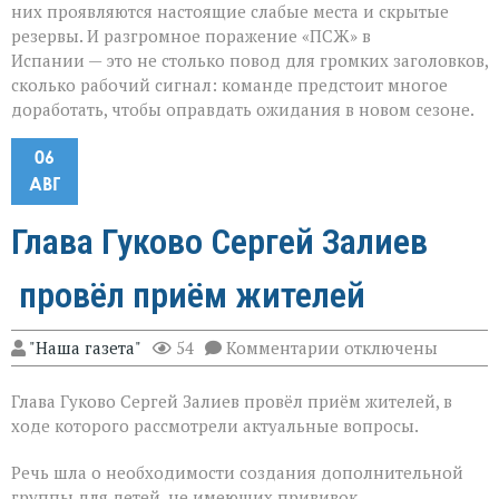
них проявляются настоящие слабые места и скрытые
резервы. И разгромное поражение «ПСЖ» в
Испании — это не столько повод для громких заголовков,
сколько рабочий сигнал: команде предстоит многое
доработать, чтобы оправдать ожидания в новом сезоне.
06
АВГ
Глава Гуково Сергей Залиев
провёл приём жителей
к
"Наша газета"
54
Комментарии
отключены
записи
Глава
Глава Гуково Сергей Залиев провёл приём жителей, в
Гуково
Сергей
ходе которого рассмотрели актуальные вопросы.
Залиев
провёл
Речь шла о необходимости создания дополнительной
приём
группы для детей, не имеющих прививок,
жителей