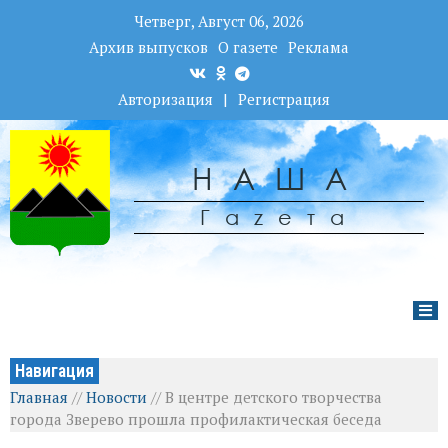
Четверг, Август 06, 2026
Архив выпусков
О газете
Реклама
Авторизация
|
Регистрация
НАША
Гаzета
Навигация
Главная
//
Новости
//
В центре детского творчества
города Зверево прошла профилактическая беседа