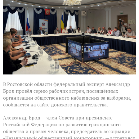
высоко
оценил
подготовку
наблюдателей
в
Ростовской
области
В Ростовской области федеральный эксперт Александр
Брод провёл серию рабочих встреч, посвящённых
организации общественного наблюдения за выборами,
сообщается на сайте донского правительства.
Александр Брод — член Совета при президенте
Российской Федерации по развитию гражданского
общества и правам человека, председатель ассоциации
«Независимый общественный мониторинг» — встретился