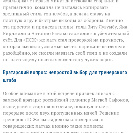
«Мальорка» с первых минут действовала собранно и
прагматично: команда не пыталась копировать
зрелищный стиль топ‑клубов, а делала ставку на
плотную игру и быстрые выходы из обороны. Именно
эта простота и принесла плоды: голы Зиту Лувумбу, Яна
Вирджили и Антонио Раильо сложились в убедительный
счёт. Для «ПСЖ» же матч стал проверкой на прочность,
которая выявила уязвимые места: парижане выглядели
разобщённо, не смогли навязать свой темп и не создали
по-настоящему опасных моментов у чужих ворот.
Вратарский вопрос: непростой выбор для тренерского
штаба
Особое внимание в этой встрече привлёк эпизод с
заменой вратаря: российский голкипер Матвей Сафонов,
вышедший в стартовом составе, покинул поле в
перерыве после двух пропущенных мячей. Решение
тренеров «ПСЖ» выглядело закономерным: в
товарищеских матчах именно такие моменты
используют, чтобы протестировать разные варианты и