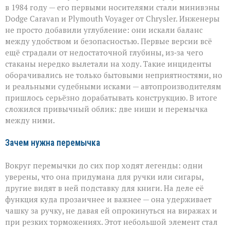
в 1984 году — его первыми носителями стали минивэны
Dodge Caravan и Plymouth Voyager от Chrysler. Инженеры
не просто добавили углубление: они искали баланс
между удобством и безопасностью. Первые версии всё
ещё страдали от недостаточной глубины, из‑за чего
стаканы нередко вылетали на ходу. Такие инциденты
оборачивались не только бытовыми неприятностями, но
и реальными судебными исками — автопроизводителям
пришлось серьёзно дорабатывать конструкцию. В итоге
сложился привычный облик: две ниши и перемычка
между ними.
Зачем нужна перемычка
Вокруг перемычки до сих пор ходят легенды: одни
уверены, что она придумана для ручки или сигары,
другие видят в ней подставку для книги. На деле её
функция куда прозаичнее и важнее — она удерживает
чашку за ручку, не давая ей опрокинуться на виражах и
при резких торможениях. Этот небольшой элемент стал