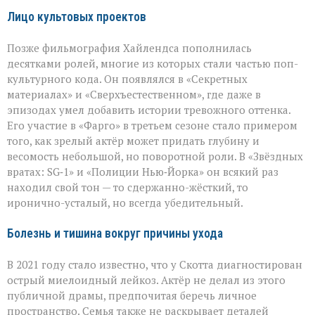
Лицо культовых проектов
Позже фильмография Хайлендса пополнилась
десятками ролей, многие из которых стали частью поп-
культурного кода. Он появлялся в «Секретных
материалах» и «Сверхъестественном», где даже в
эпизодах умел добавить истории тревожного оттенка.
Его участие в «Фарго» в третьем сезоне стало примером
того, как зрелый актёр может придать глубину и
весомость небольшой, но поворотной роли. В «Звёздных
вратах: SG‑1» и «Полиции Нью‑Йорка» он всякий раз
находил свой тон — то сдержанно-жёсткий, то
иронично-усталый, но всегда убедительный.
Болезнь и тишина вокруг причины ухода
В 2021 году стало известно, что у Скотта диагностирован
острый миелоидный лейкоз. Актёр не делал из этого
публичной драмы, предпочитая беречь личное
пространство. Семья также не раскрывает деталей