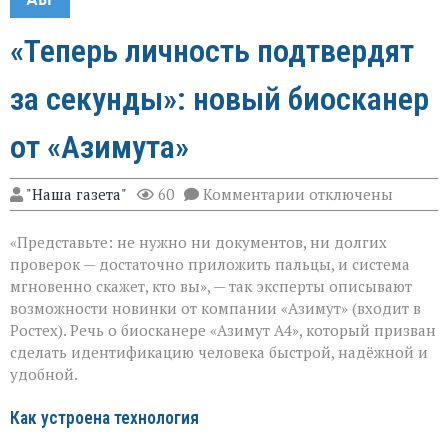
«Теперь личность подтвердят
за секунды»: новый биосканер
от «Азимута»
к
"Наша газета"
60
Комментарии
отключены
записи
«Теперь
«Представьте: не нужно ни документов, ни долгих
личность
подтвердят
проверок — достаточно приложить пальцы, и система
за
мгновенно скажет, кто вы», — так эксперты описывают
секунды»:
возможности новинки от компании «Азимут» (входит в
новый
биосканер
Ростех). Речь о биосканере «Азимут А4», который призван
от
сделать идентификацию человека быстрой, надёжной и
«Азимута»
удобной.
Как устроена технология