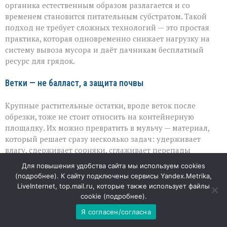
органика естественным образом разлагается и со
временем становится питательным субстратом. Такой
подход не требует сложных технологий — это простая
практика, которая одновременно снижает нагрузку на
систему вывоза мусора и даёт дачникам бесплатный
ресурс для грядок.
Ветки — не балласт, а защита почвы
Крупные растительные остатки, вроде веток после
обрезки, тоже не стоит относить на контейнерную
площадку. Их можно превратить в мульчу — материал,
который решает сразу несколько задач: удерживает
влагу, сдерживает сорняки, сглаживает перепады
температур у корней. Для этого ветки измельчают в
Для повышения удобства сайта мы используем cookies
щепу: подойдёт как собственная техника, так и аренда с
(
подробнее
). К сайту подключены сервисы Yandex.Metrika,
выездом на участок. Щепу рассыпают вокруг деревьев,
LiveInternet, top.mail.ru, которые также использует файлы
кустарников и на дорожках — слой получается и
cookie (
подробнее
).
практичным, и эстетичным. При этом важно учитывать
Я согласен/согласна
особенности культур: например, хвойная щепа лучше