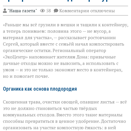
к
"Наша газета"
58
Комментарии
отключены
записи
От
«Раньше мы всё грузили в мешки и тащили к контейнеру,
мусора
к
а теперь понимаем: половина этого — не мусор, а
пользе:
материал для участка», — рассказывает ростовчанин
как
Сергей, который вместе с семьёй начал компостировать
превратить
отходы
органические остатки. Региональный оператор
в
«ЭкоЦентр» напоминает жителям Дона: привычные
ресурс
дачные отходы можно не вывозить, а использовать с
умом — и это не только экономит место в контейнерах,
но и помогает почве.
Органика как основа плодородия
Скошенная трава, очистки овощей, опавшие листья — всё
это не должно становиться частью твёрдых
коммунальных отходов. Вместо этого такие материалы
способны превратиться в ценное удобрение. Достаточно
организовать на участке компостную ёмкость: в ней