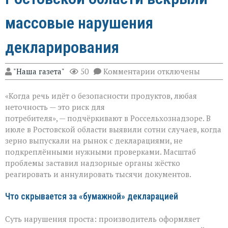
массовые нарушения
декларирования
к
"Наша газета"
50
Комментарии
отключены
записи
Зерно
«Когда речь идёт о безопасности продуктов, любая
под
прицелом:
неточность — это риск для
в
потребителя», — подчёркивают в Россельхознадзоре. В
Ростовской
июле в Ростовской области выявили сотни случаев, когда
области
вскрыли
зерно выпускали на рынок с декларациями, не
массовые
подкреплёнными нужными проверками. Масштаб
нарушения
проблемы заставил надзорные органы жёстко
декларирования
реагировать и аннулировать тысячи документов.
Что скрывается за «бумажной» декларацией
Суть нарушения проста: производитель оформляет