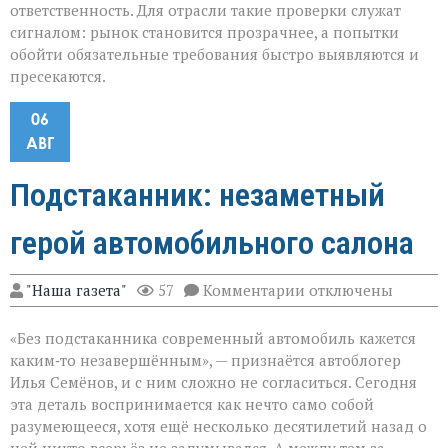
ответственность. Для отрасли такие проверки служат
сигналом: рынок становится прозрачнее, а попытки
обойти обязательные требования быстро выявляются и
пресекаются.
06
АВГ
Подстаканник: незаметный
герой автомобильного салона
к
"Наша газета"
57
Комментарии
отключены
записи
Подстаканник:
«Без подстаканника современный автомобиль кажется
незаметный
герой
каким‑то незавершённым», — признаётся автоблогер
автомобильного
Илья Семёнов, и с ним сложно не согласиться. Сегодня
салона
эта деталь воспринимается как нечто само собой
разумеющееся, хотя ещё несколько десятилетий назад о