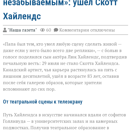
незабываемым»: ушёл Скотт
Хайлендс
к
"Наша газета"
60
Комментарии
отключены
записи
«Он
«Папа был тем, кто умел любую сцену сделать живой —
умел
делать
даже если у него было всего две реплики», — с болью в
второстепенное
голосе поделился сын актёра Люк Хайлендс, подтвердив
незабываемым»:
печальную весть: 29 июля не стало Скотта Хайлендса.
ушёл
Скотт
Канадский артист, чья карьера растянулась на пять с
Хайлендс
лишним десятилетий, ушёл в возрасте 83 лет, оставив
после себя галерею образов, которые зрители
вспоминают до сих пор.
От театральной сцены к телеэкрану
Путь Хайлендса в искусстве начинался вдали от софитов
Голливуда — в университетских залах и на камерных
подмостках. Получив театральное образование в