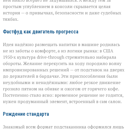
ней никто всерьёз не задумывался. А между тем за
простым углублением в консоли скрывается целая
история — о привычках, безопасности и даже судебных
тяжбах.
Фастфуд как двигатель прогресса
Идея надёжно размещать напитки в машине родилась
не из заботы о комфорте, а из логики рынка: в США
1950‑х культура drive‑through стремительно набирала
обороты. Желание перекусить на ходу породило волну
импровизированных решений — от подставок на дверях
до держателей в бардачке. Эти приспособления были
неудобными и ненадёжными: любое резкое движение
грозило пятном на обивке и ожогом от горячего кофе.
Постепенно стало ясно: временное решение не годится,
нужен продуманный элемент, встроенный в сам салон.
Рождение стандарта
Знакомый всем формат подстаканника оформился лишь