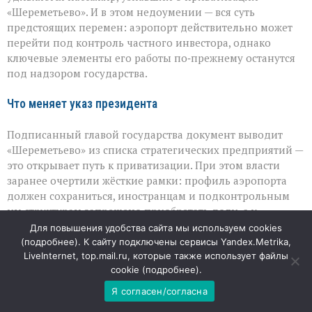
в
«Шереметьево». И в этом недоумении — вся суть
частные
предстоящих перемен: аэропорт действительно может
руки,
а
перейти под контроль частного инвестора, однако
что
ключевые элементы его работы по‑прежнему останутся
останется
под надзором государства.
у
государства
Что меняет указ президента
Подписанный главой государства документ выводит
«Шереметьево» из списка стратегических предприятий —
это открывает путь к приватизации. При этом власти
заранее очертили жёсткие рамки: профиль аэропорта
должен сохраниться, иностранцам и подконтрольным
им структурам запрещено приобретать доли, а у
государства останется особый рычаг влияния — «золотая
Для повышения удобства сайта мы используем cookies
акция», дающая право блокировать принципиальные
(
подробнее
). К сайту подключены сервисы Yandex.Metrika,
LiveInternet, top.mail.ru, которые также использует файлы
решения.
cookie (
подробнее
).
Где проходит граница между частным и
Я согласен/согласна
государственным