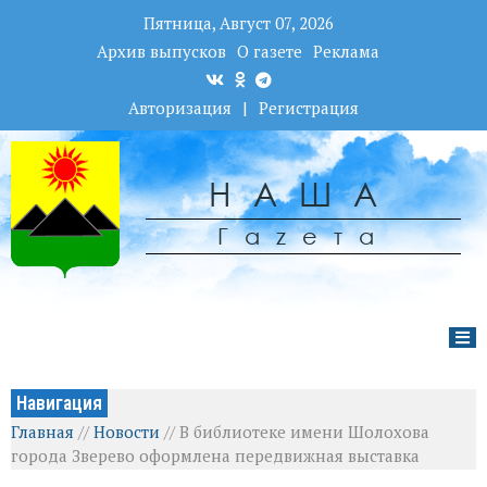
Пятница, Август 07, 2026
Архив выпусков
О газете
Реклама
Авторизация
|
Регистрация
НАША
Гаzета
Навигация
Главная
//
Новости
//
В библиотеке имени Шолохова
города Зверево оформлена передвижная выставка