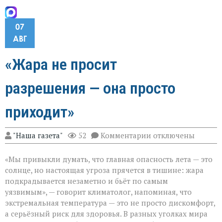
07
АВГ
«Жара не просит
разрешения — она просто
приходит»
к
"Наша газета"
52
Комментарии
отключены
записи
«Жара
«Мы привыкли думать, что главная опасность лета — это
не
просит
солнце, но настоящая угроза прячется в тишине: жара
разрешения — она
подкрадывается незаметно и бьёт по самым
просто
уязвимым», — говорит климатолог, напоминая, что
приходит»
экстремальная температура — это не просто дискомфорт,
а серьёзный риск для здоровья. В разных уголках мира