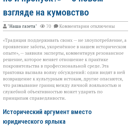
взгляде на кумовство
к
"Наша газета"
70
Комментарии
отключены
записи
«Семья — это
«Традиция поддерживать своих — не злоупотребление, а
не
только
проявление заботы, укоренённое в нашем историческом
опора,
опыте», — заявили эксперты, комментируя резонансное
но
решение, которое меняет отношение к практике
и
пропуск?» — о
покровительства в профессиональной среде. Эта
новом
трактовка вызвала волну обсуждений: одни видят в ней
взгляде
возвращение к культурным истокам, другие опасаются,
на
что размывание границ между личной лояльностью и
кумовство
служебной объективностью может ударить по
принципам справедливости.
Исторический аргумент вместо
юридического ярлыка