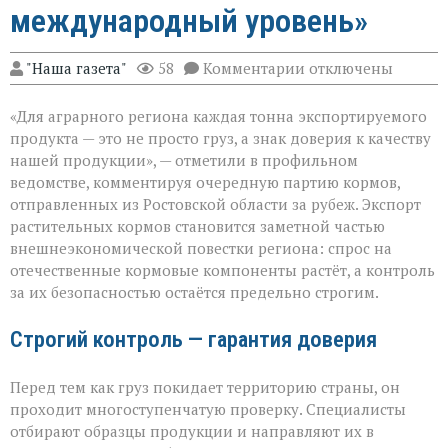
международный уровень»
к
"Наша газета"
58
Комментарии
отключены
записи
«Донской
«Для аграрного региона каждая тонна экспортируемого
шрот
выходит
продукта — это не просто груз, а знак доверия к качеству
на
нашей продукции», — отметили в профильном
международный
ведомстве, комментируя очередную партию кормов,
уровень»
отправленных из Ростовской области за рубеж. Экспорт
растительных кормов становится заметной частью
внешнеэкономической повестки региона: спрос на
отечественные кормовые компоненты растёт, а контроль
за их безопасностью остаётся предельно строгим.
Строгий контроль — гарантия доверия
Перед тем как груз покидает территорию страны, он
проходит многоступенчатую проверку. Специалисты
отбирают образцы продукции и направляют их в