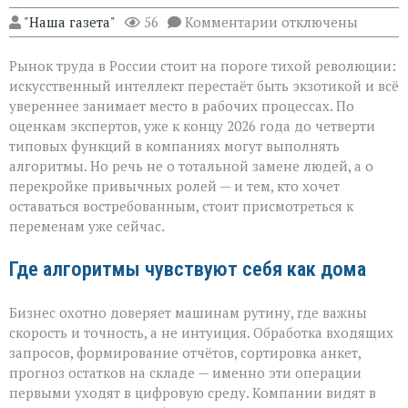
к
"Наша газета"
56
Комментарии
отключены
записи
«ИИ
Рынок труда в России стоит на пороге тихой революции:
не
придёт
искусственный интеллект перестаёт быть экзотикой и всё
с
увереннее занимает место в рабочих процессах. По
табличкой
оценкам экспертов, уже к концу 2026 года до четверти
“вы
уволены” — он
типовых функций в компаниях могут выполнять
тихо
алгоритмы. Но речь не о тотальной замене людей, а о
перепишет
перекройке привычных ролей — и тем, кто хочет
правила
оставаться востребованным, стоит присмотреться к
игры»
переменам уже сейчас.
Где алгоритмы чувствуют себя как дома
Бизнес охотно доверяет машинам рутину, где важны
скорость и точность, а не интуиция. Обработка входящих
запросов, формирование отчётов, сортировка анкет,
прогноз остатков на складе — именно эти операции
первыми уходят в цифровую среду. Компании видят в