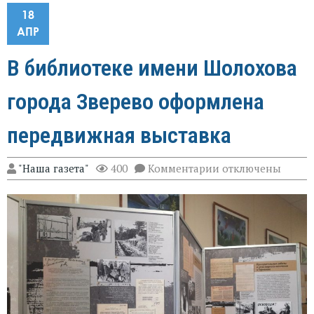
18
АПР
В библиотеке имени Шолохова
города Зверево оформлена
передвижная выставка
к
"Наша газета"
400
Комментарии
отключены
записи
В
библиотеке
имени
Шолохова
города
Зверево
оформлена
передвижная
выставка