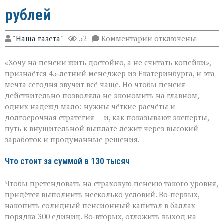
рублей
к
"Наша газета"
52
Комментарии
отключены
записи
Пенсия
«Хочу на пенсии жить достойно, а не считать копейки», —
мечты:
что
признаётся 45‑летний менеджер из Екатеринбурга, и эта
нужно,
мечта сегодня звучит всё чаще. Но чтобы пенсия
чтобы
действительно позволяла не экономить на главном,
получать
130
одних надежд мало: нужны чёткие расчёты и
тысяч
долгосрочная стратегия — и, как показывают эксперты,
рублей
путь к внушительной выплате лежит через высокий
заработок и продуманные решения.
Что стоит за суммой в 130 тысяч
Чтобы претендовать на страховую пенсию такого уровня,
придётся выполнить несколько условий. Во‑первых,
накопить солидный пенсионный капитал в баллах —
порядка 300 единиц. Во‑вторых, отложить выход на