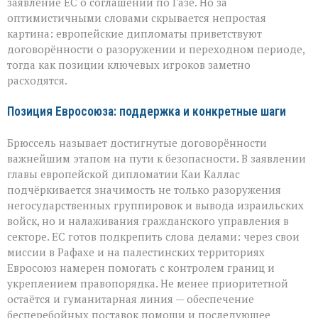
заявление ЕС о соглашении по Газе. Но за
Газе:
оптимистичными словами скрывается непростая
надежды
и
картина: европейские дипломаты приветствуют
противоречия
договорённости о разоружении и переходном периоде,
тогда как позиции ключевых игроков заметно
расходятся.
Позиция Евросоюза: поддержка и конкретные шаги
Брюссель называет достигнутые договорённости
важнейшим этапом на пути к безопасности. В заявлении
главы европейской дипломатии Каи Каллас
подчёркивается значимость не только разоружения
негосударственных группировок и вывода израильских
войск, но и налаживания гражданского управления в
секторе. ЕС готов подкрепить слова делами: через свои
миссии в Рафахе и на палестинских территориях
Евросоюз намерен помогать с контролем границ и
укреплением правопорядка. Не менее приоритетной
остаётся и гуманитарная линия — обеспечение
бесперебойных поставок помощи и последующее