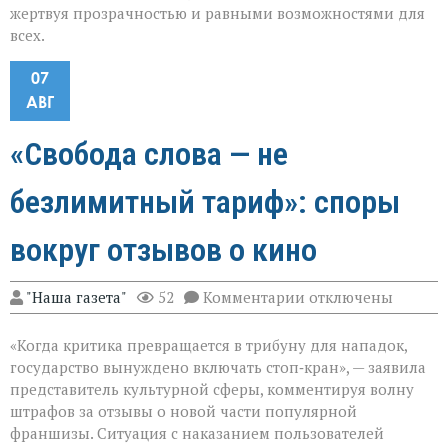
жертвуя прозрачностью и равными возможностями для
всех.
07
АВГ
«Свобода слова — не
безлимитный тариф»: споры
вокруг отзывов о кино
к
"Наша газета"
52
Комментарии
отключены
записи
«Свобода
«Когда критика превращается в трибуну для нападок,
слова — не
безлимитный
государство вынуждено включать стоп‑кран», — заявила
тариф»:
представитель культурной сферы, комментируя волну
споры
штрафов за отзывы о новой части популярной
вокруг
отзывов
франшизы. Ситуация с наказанием пользователей