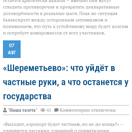
остаётся критически важной — именно они могут
сгладить противоречия и превратить декларативные
договорённости в реальные шаги. Пока же ситуация
балансирует между осторожным оптимизмом и
пониманием, что путь к устойчивому миру будет долгим
и потребует компромиссов от всех участников.
07
АВГ
«Шереметьево»: что уйдёт в
частные руки, а что останется у
государства
к
"Наша газета"
41
Комментарии
отключены
записи
«Шереметьево»:
«Выходит, аэропорт будет частным, но не до конца?» —
что
уйдёт
удивляется пассажир, узнавший о приватизации