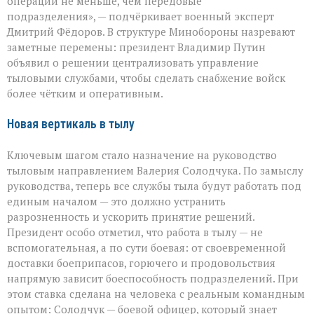
операций не меньше, чем передовые
Минобороны
подразделения», — подчёркивает военный эксперт
меняют
логику
Дмитрий Фёдоров. В структуре Минобороны назревают
снабжения
заметные перемены: президент Владимир Путин
объявил о решении централизовать управление
тыловыми службами, чтобы сделать снабжение войск
более чётким и оперативным.
Новая вертикаль в тылу
Ключевым шагом стало назначение на руководство
тыловым направлением Валерия Солодчука. По замыслу
руководства, теперь все службы тыла будут работать под
единым началом — это должно устранить
разрозненность и ускорить принятие решений.
Президент особо отметил, что работа в тылу — не
вспомогательная, а по сути боевая: от своевременной
доставки боеприпасов, горючего и продовольствия
напрямую зависит боеспособность подразделений. При
этом ставка сделана на человека с реальным командным
опытом: Солодчук — боевой офицер, который знает