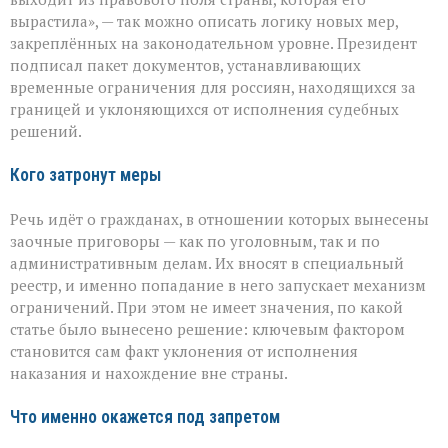
но
вырастила», — так можно описать логику новых мер,
не
закреплённых на законодательном уровне. Президент
на
безнаказанность»:
подписал пакет документов, устанавливающих
новые
временные ограничения для россиян, находящихся за
ограничения
границей и уклоняющихся от исполнения судебных
для
решений.
уехавших
Кого затронут меры
Речь идёт о гражданах, в отношении которых вынесены
заочные приговоры — как по уголовным, так и по
административным делам. Их вносят в специальный
реестр, и именно попадание в него запускает механизм
ограничений. При этом не имеет значения, по какой
статье было вынесено решение: ключевым фактором
становится сам факт уклонения от исполнения
наказания и нахождение вне страны.
Что именно окажется под запретом