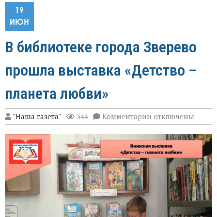
19
ИЮН
В библиотеке города Зверево
прошла выставка «Детство –
планета любви»
к
"Наша газета"
344
Комментарии
отключены
записи
В
библиотеке
города
Зверево
прошла
выставка
«Детство
–
планета
любви»