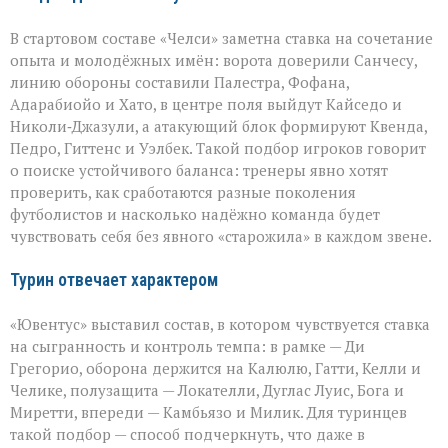
В стартовом составе «Челси» заметна ставка на сочетание
опыта и молодёжных имён: ворота доверили Санчесу,
линию обороны составили Палестра, Фофана,
Адарабиойо и Хато, в центре поля выйдут Кайседо и
Николи‑Джазули, а атакующий блок формируют Квенда,
Педро, Гиттенс и Уэлбек. Такой подбор игроков говорит
о поиске устойчивого баланса: тренеры явно хотят
проверить, как сработаются разные поколения
футболистов и насколько надёжно команда будет
чувствовать себя без явного «старожила» в каждом звене.
Турин отвечает характером
«Ювентус» выставил состав, в котором чувствуется ставка
на сыгранность и контроль темпа: в рамке — Ди
Грегорио, оборона держится на Калюлю, Гатти, Келли и
Челике, полузащита — Локателли, Дуглас Луис, Бога и
Миретти, впереди — Камбьязо и Милик. Для туринцев
такой подбор — способ подчеркнуть, что даже в