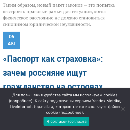
Таким образом, новый пакет законов — это попытка
выстроить правовые рамки для ситуации, когда
физическое расстояние не должно становиться
синонимом юридической неуязвимости.
05
АВГ
«Паспорт как страховка»:
зачем россияне ищут
гражданство на островах
Для повышения удобства сайта мы используем cookies
к
"Наша газета"
56
Комментарии
отключены
(
подробнее
). К сайту подключены сервисы Yandex.Metrika,
записи
LiveInternet, top.mail.ru, которые также использует файлы
«Паспорт
cookie (
подробнее
).
«Когда привычные маршруты закрываются, люди
как
страховка»:
начинают искать запасные выходы — и всё чаще видят
Я согласен/согласна
зачем
их в паспортах далёких островных государств», —
россияне