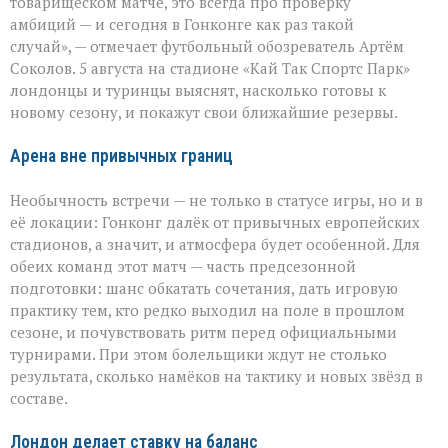
товарищеском матче, это всегда про проверку
кто
амбиций — и сегодня в Гонконге как раз такой
выйдет
случай», — отмечает футбольный обозреватель Артём
на
поле
Соколов. 5 августа на стадионе «Кай Так Спортс Парк»
в
лондонцы и туринцы выяснят, насколько готовы к
Гонконге
новому сезону, и покажут свои ближайшие резервы.
Арена вне привычных границ
Необычность встречи — не только в статусе игры, но и в
её локации: Гонконг далёк от привычных европейских
стадионов, а значит, и атмосфера будет особенной. Для
обеих команд этот матч — часть предсезонной
подготовки: шанс обкатать сочетания, дать игровую
практику тем, кто редко выходил на поле в прошлом
сезоне, и почувствовать ритм перед официальными
турнирами. При этом болельщики ждут не столько
результата, сколько намёков на тактику и новых звёзд в
составе.
Лондон делает ставку на баланс