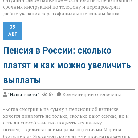
ситуации самое надёжное — остановиться, не выполнять
срочных инструкций по телефону и перепроверять
любые указания через официальные каналы банка.
05
АВГ
Пенсия в России: сколько
платят и как можно увеличить
выплаты
к
"Наша газета"
67
Комментарии
отключены
записи
Пенсия
«Когда смотришь на сумму в пенсионной выписке,
в
России:
хочется понимать не только, сколько дают сейчас, но и
сколько
есть ли способ заметно поднять эту планку
платят
позже», — делится своими размышлениями Марина,
и
как
бухгалтер из Ярославля, которая уже присматривается к