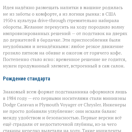
Идея надёжно размещать напитки в машине родилась
не из заботы о комфорте, а из логики рынка: в США
1950‑х культура drive‑through стремительно набирала
обороты. Желание перекусить на ходу породило волну
импровизированных решений — от подставок на дверях
до держателей в бардачке. Эти приспособления были
неудобными и ненадёжными: любое резкое движение
грозило пятном на обивке и ожогом от горячего кофе.
Постепенно стало ясно: временное решение не годится,
нужен продуманный элемент, встроенный в сам салон.
Рождение стандарта
Знакомый всем формат подстаканника оформился лишь
в 1984 году — его первыми носителями стали минивэны
Dodge Caravan и Plymouth Voyager от Chrysler. Инженеры
не просто добавили углубление: они искали баланс
между удобством и безопасностью. Первые версии всё
ещё страдали от недостаточной глубины, из‑за чего
стаканы нередко вылетали на ходу. Такие инциденты