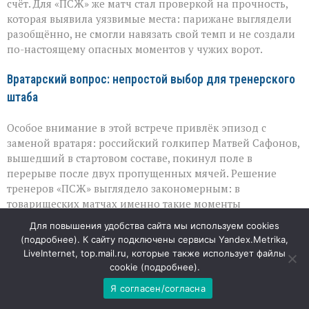
счёт. Для «ПСЖ» же матч стал проверкой на прочность,
которая выявила уязвимые места: парижане выглядели
разобщённо, не смогли навязать свой темп и не создали
по-настоящему опасных моментов у чужих ворот.
Вратарский вопрос: непростой выбор для тренерского
штаба
Особое внимание в этой встрече привлёк эпизод с
заменой вратаря: российский голкипер Матвей Сафонов,
вышедший в стартовом составе, покинул поле в
перерыве после двух пропущенных мячей. Решение
тренеров «ПСЖ» выглядело закономерным: в
товарищеских матчах именно такие моменты
используют, чтобы протестировать разные варианты и
Для повышения удобства сайта мы используем cookies
не рисковать здоровьем игроков. На второй тайм в
(
подробнее
). К сайту подключены сервисы Yandex.Metrika,
ворота встал Люка Шевалье — и хотя счёт всё же стал
LiveInternet, top.mail.ru, которые также использует файлы
крупнее, для тренерского штаба важнее была
cookie (
подробнее
).
возможность оценить резервы и увидеть реальные
Я согласен/согласна
проблемы в обороне.