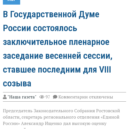
В Государственной Думе
России состоялось
заключительное пленарное
заседание весенней сессии,
ставшее последним для VIII
созыва
к
"Наша газета"
97
Комментарии
отключены
записи
В
Председатель Законодательного Собрания Ростовской
Государственной
Думе
области, секретарь регионального отделения «Единой
России
России» Александр Ищенко дал высокую оценку
состоялось