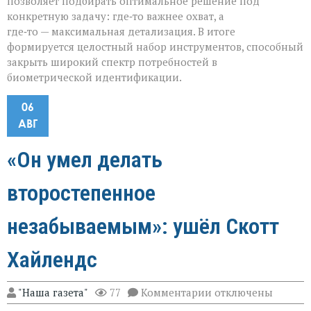
позволяет подбирать оптимальное решение под
конкретную задачу: где‑то важнее охват, а
где‑то — максимальная детализация. В итоге
формируется целостный набор инструментов, способный
закрыть широкий спектр потребностей в
биометрической идентификации.
06
АВГ
«Он умел делать
второстепенное
незабываемым»: ушёл Скотт
Хайлендс
к
"Наша газета"
77
Комментарии
отключены
записи