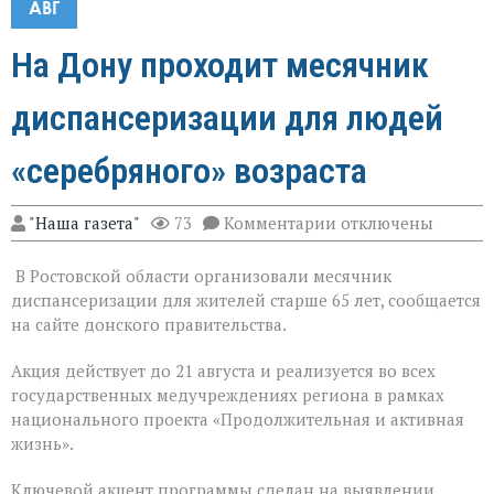
АВГ
На Дону проходит месячник
диспансеризации для людей
«серебряного» возраста
к
"Наша газета"
73
Комментарии
отключены
записи
На
В Ростовской области организовали месячник
Дону
проходит
диспансеризации для жителей старше 65 лет, сообщается
месячник
на сайте донского правительства.
диспансеризации
для
Акция действует до 21 августа и реализуется во всех
людей
«серебряного»
государственных медучреждениях региона в рамках
возраста
национального проекта «Продолжительная и активная
жизнь».
Ключевой акцент программы сделан на выявлении