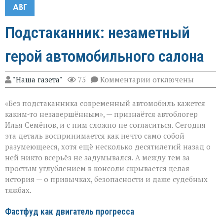
АВГ
Подстаканник: незаметный
герой автомобильного салона
к
"Наша газета"
75
Комментарии
отключены
записи
Подстаканник:
«Без подстаканника современный автомобиль кажется
незаметный
герой
каким‑то незавершённым», — признаётся автоблогер
автомобильного
Илья Семёнов, и с ним сложно не согласиться. Сегодня
салона
эта деталь воспринимается как нечто само собой
разумеющееся, хотя ещё несколько десятилетий назад о
ней никто всерьёз не задумывался. А между тем за
простым углублением в консоли скрывается целая
история — о привычках, безопасности и даже судебных
тяжбах.
Фастфуд как двигатель прогресса