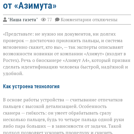
от «Азимута»
к
"Наша газета"
77
Комментарии
отключены
записи
«Теперь
«Представьте: не нужно ни документов, ни долгих
личность
подтвердят
проверок — достаточно приложить пальцы, и система
за
мгновенно скажет, кто вы», — так эксперты описывают
секунды»:
возможности новинки от компании «Азимут» (входит в
новый
биосканер
Ростех). Речь о биосканере «Азимут А4», который призван
от
сделать идентификацию человека быстрой, надёжной и
«Азимута»
удобной.
Как устроена технология
В основе работы устройства — считывание отпечатков
пальцев с высокой детализацией. Особенность
сканера — гибкость: он умеет обрабатывать сразу
несколько пальцев, будь то четыре пальца одной руки
либо пара больших — в зависимости от задачи. Такой
подход позволяет ускорить процедуру и снизить