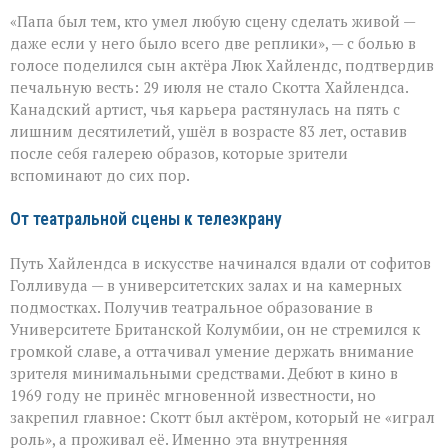
«Он
«Папа был тем, кто умел любую сцену сделать живой —
умел
делать
даже если у него было всего две реплики», — с болью в
второстепенное
голосе поделился сын актёра Люк Хайлендс, подтвердив
незабываемым»:
печальную весть: 29 июля не стало Скотта Хайлендса.
ушёл
Скотт
Канадский артист, чья карьера растянулась на пять с
Хайлендс
лишним десятилетий, ушёл в возрасте 83 лет, оставив
после себя галерею образов, которые зрители
вспоминают до сих пор.
От театральной сцены к телеэкрану
Путь Хайлендса в искусстве начинался вдали от софитов
Голливуда — в университетских залах и на камерных
подмостках. Получив театральное образование в
Университете Британской Колумбии, он не стремился к
громкой славе, а оттачивал умение держать внимание
зрителя минимальными средствами. Дебют в кино в
1969 году не принёс мгновенной известности, но
закрепил главное: Скотт был актёром, который не «играл
роль», а проживал её. Именно эта внутренняя