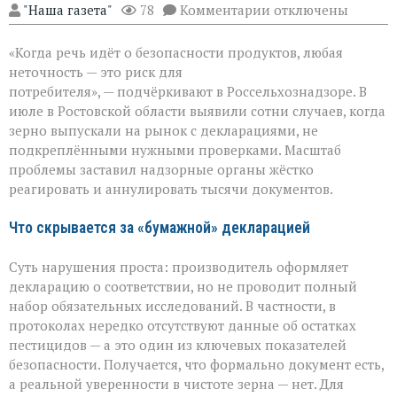
к
"Наша газета"
78
Комментарии
отключены
записи
Зерно
«Когда речь идёт о безопасности продуктов, любая
под
прицелом:
неточность — это риск для
в
потребителя», — подчёркивают в Россельхознадзоре. В
Ростовской
июле в Ростовской области выявили сотни случаев, когда
области
вскрыли
зерно выпускали на рынок с декларациями, не
массовые
подкреплёнными нужными проверками. Масштаб
нарушения
проблемы заставил надзорные органы жёстко
декларирования
реагировать и аннулировать тысячи документов.
Что скрывается за «бумажной» декларацией
Суть нарушения проста: производитель оформляет
декларацию о соответствии, но не проводит полный
набор обязательных исследований. В частности, в
протоколах нередко отсутствуют данные об остатках
пестицидов — а это один из ключевых показателей
безопасности. Получается, что формально документ есть,
а реальной уверенности в чистоте зерна — нет. Для