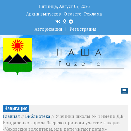
Пятница, Август 07, 2026
Архив выпусков
О газете
Реклама
Авторизация
|
Регистрация
НАША
Гаzета
Навигация
Главная
//
Библиотека
//
Ученики школы № 4 имени Д.В.
Бондаренко города Зверево приняли участие в акции
«Чеховские волонтеры, или дети читают детям»