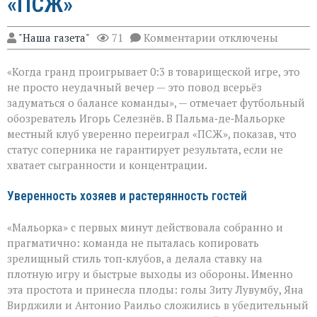
«ПСЖ»
к
"Наша газета"
71
Комментарии
отключены
записи
Громкий
«Когда гранд проигрывает 0:3 в товарищеской игре, это
сюрприз
в
не просто неудачный вечер — это повод всерьёз
Пальме:
задуматься о балансе команды», — отмечает футбольный
«Мальорка»
обозреватель Игорь Селезнёв. В Пальма‑де‑Мальорке
преподала
урок
местный клуб уверенно переиграл «ПСЖ», показав, что
«ПСЖ»
статус соперника не гарантирует результата, если не
хватает сыгранности и концентрации.
Уверенность хозяев и растерянность гостей
«Мальорка» с первых минут действовала собранно и
прагматично: команда не пыталась копировать
зрелищный стиль топ‑клубов, а делала ставку на
плотную игру и быстрые выходы из обороны. Именно
эта простота и принесла плоды: голы Зиту Лувумбу, Яна
Вирджили и Антонио Раильо сложились в убедительный