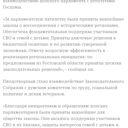
взаимодействию донского парламента с депутатами
заключительное
пленарное
Госдумы.
заседание
весенней
«За парламентскую пятилетку были приняты важнейшие
сессии,
законы о воссоединении с историческими регионами.
ставшее
последним
Обеспечена фундаментальная поддержка участников
для
СВО и семей с детьми. Приняты ключевые решения в
VIII
бюджетной политике и по развитию суверенной
созыва
экономики. Отмечу возросшую эффективность в
реализации региональных инициатив: по
предложениям из Ростовской области приняты десятки
законодательных решений», – сообщил он.
Плодотворным стало взаимодействие Законодательного
Собрания с думским комитетом по труду, социальной
политике и делам ветеранов.
«Благодаря инициативам и обращениям донских
парламентариев были приняты важнейшие для
общества законы. Они касались поддержки участников
СВО и их близких, защиты интересов семей с детьми и