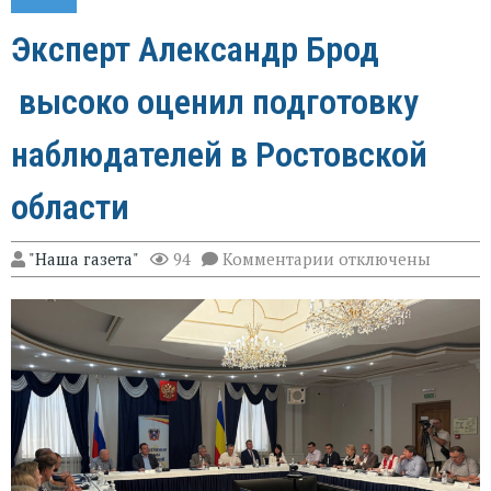
Эксперт Александр Брод
высоко оценил подготовку
наблюдателей в Ростовской
области
к
"Наша газета"
94
Комментарии
отключены
записи
Эксперт
Александр
Брод
высоко
оценил
подготовку
наблюдателей
в
Ростовской
области