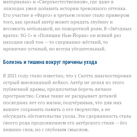
материалах» и «Сверхъестественном», где даже в
эпизодах умел добавить истории тревожного оттенка.
Его участие в «Фарго» в третьем сезоне стало примером
того, как зрелый актёр может придать глубину и
весомость небольшой, но поворотной роли. В «Звёздных
вратах: SG‑1» и «Полиции Нью‑Йорка» он всякий раз
находил свой тон — то сдержанно-жёсткий, то
иронично-усталый, но всегда убедительный.
Болезнь и тишина вокруг причины ухода
В 2021 году стало известно, что у Скотта диагностирован
острый миелоидный лейкоз. Актёр не делал из этого
публичной драмы, предпочитая беречь личное
пространство. Семья также не раскрывает деталей
последних лет его жизни, подчёркивая, что для них
важнее сохранить память о его творчестве, а не
обсуждать обстоятельства ухода. Эта сдержанность стала
своего рода продолжением его актёрского стиля — без
лишних слов, но с глубоким смыслом.