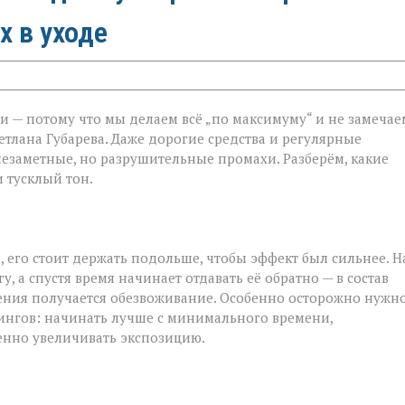
х в уходе
и — потому что мы делаем всё „по максимуму“ и не замечае
етлана Губарева. Даже дорогие средства и регулярные
незаметные, но разрушительные промахи. Разберём, какие
 тусклый тон.
 его стоит держать подольше, чтобы эффект был сильнее. Н
у, а спустя время начинает отдавать её обратно — в состав
жнения получается обезвоживание. Особенно осторожно нужн
лингов: начинать лучше с минимального времени,
енно увеличивать экспозицию.