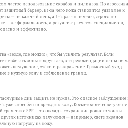
ом частое использование скрабов и пилингов. Но агрессив
 защитный барьер, из‑за чего кожа становится уязвимее к
м — не каждый день, а 1–2 раза в неделю, строго по
е — не формальность, а результат расчётов специалистов,
езопасно и эффективно.
а «везде, где можно», чтобы усилить результат. Если
ит избегать зоны вокруг глаз, эти рекомендации даны не д
овать шелушение, отёки и раздражение. Грамотный уход — 
ние в нужную зону и соблюдение границ.
 пасмурные дни защита не нужна. Это опасное заблуждение:
 2 уже способен повреждать кожу. Косметологи советуют не
 средства с SPF — это вклад в сохранение ровного тона и
 других источниках излучения — например, свете экранов:
ельную нагрузку на кожу.