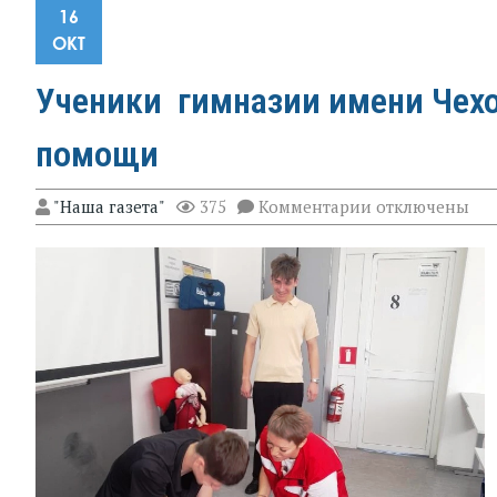
16
ОКТ
Ученики гимназии имени Чех
помощи
к
"Наша газета"
375
Комментарии
отключены
записи
Ученики
гимназии
имени
Чехова
освоили
основы
доврачебной
помощи