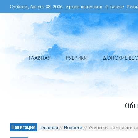
Суббота, Август 08, 2026
Архив выпусков
О газете
Рекл
ГЛАВНАЯ
РУБРИКИ
ДОНСКИЕ ВЕС
Общ
Навигация
Главная
//
Новости
//
Ученики гимназии и