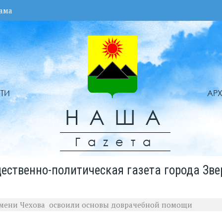
ама
ТИ
АР
НАША
Гаzета
ественно-политическая газета города Зве
мени Чехова освоили основы доврачебной помощи