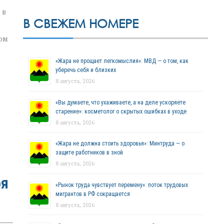
 в
В СВЕЖЕМ НОМЕРЕ
ом
«Жара не прощает легкомыслия»: МВД — о том, как
уберечь себя и близких
8 августа, 2026
«Вы думаете, что ухаживаете, а на деле ускоряете
старение»: косметолог о скрытых ошибках в уходе
8 августа, 2026
«Жара не должна стоить здоровья»: Минтруда — о
защите работников в зной
8 августа, 2026
бя
«Рынок труда чувствует перемену»: поток трудовых
мигрантов в РФ сокращается
8 августа, 2026