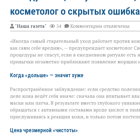
косметолог о скрытых ошибка
к
"Наша газета"
54
Комментарии
отключены
записи
«Вы
«Иногда самый старательный уход работает против кож
думаете,
что
как сами себе вредим», — предупреждает косметолог Св
ухаживаете,
процедуры не спасут, если в ежедневном ритуале есть 
а
привычки незаметно приближают появление морщин и
на
деле
ускоряете
Когда «дольше» — значит хуже
старение»:
косметолог
Распространённое заблуждение: если средство полезно,
о
скрытых
деле кожа ведёт себя иначе: сначала она впитывает влаг
ошибках
маски или патча. В результате вместо глубокого увла
в
обращаться с активными составами вроде кислот и пи
уходе
прислушиваясь к реакции кожи, и только потом постеп
Цена чрезмерной «чистоты»