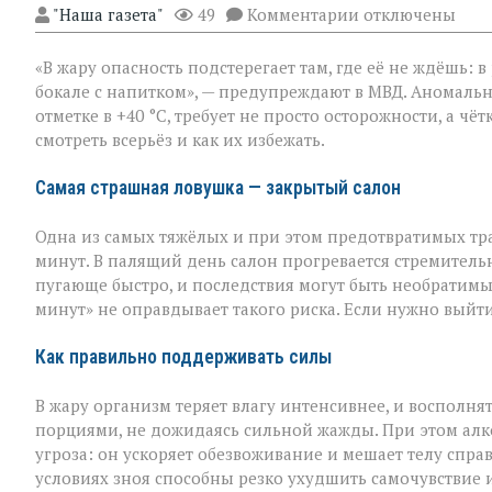
к
"Наша газета"
49
Комментарии
отключены
записи
«Жара
«В жару опасность подстерегает там, где её не ждёшь: 
не
прощает
бокале с напитком», — предупреждают в МВД. Аномальн
легкомыслия»:
отметке в +40 °C, требует не просто осторожности, а ч
МВД — о
смотреть всерьёз и как их избежать.
том,
как
уберечь
Самая страшная ловушка — закрытый салон
себя
и
Одна из самых тяжёлых и при этом предотвратимых тр
близких
минут. В палящий день салон прогревается стремительн
пугающе быстро, и последствия могут быть необратимы
минут» не оправдывает такого риска. Если нужно выйти
Как правильно поддерживать силы
В жару организм теряет влагу интенсивнее, и восполня
порциями, не дожидаясь сильной жажды. При этом алко
угроза: он ускоряет обезвоживание и мешает телу спра
условиях зноя способны резко ухудшить самочувствие и