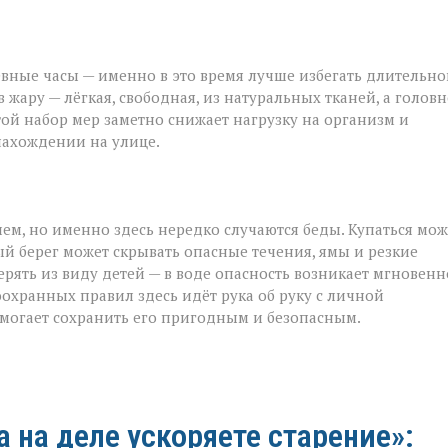
вные часы — именно в это время лучше избегать длительно
жару — лёгкая, свободная, из натуральных тканей, а голов
стой набор мер заметно снижает нагрузку на организм и
нахождении на улице.
ием, но именно здесь нередко случаются беды. Купаться мо
й берег может скрывать опасные течения, ямы и резкие
рять из виду детей — в воде опасность возникает мгновенн
хранных правил здесь идёт рука об руку с личной
омогает сохранить его пригодным и безопасным.
а на деле ускоряете старение»: