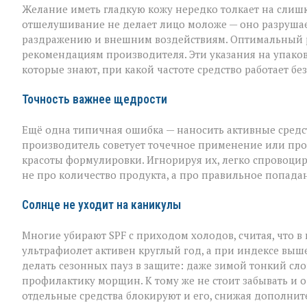
Желание иметь гладкую кожу нередко толкает на слишк
отшелушивание не делает лицо моложе — оно разрушает
раздражению и внешним воздействиям. Оптимальный рит
рекомендациям производителя. Эти указания на упаковк
которые знают, при какой частоте средство работает б
Точность важнее щедрости
Ещё одна типичная ошибка — наносить активные средств
производитель советует точечное применение или прос
красоты формулировки. Игнорируя их, легко спровоцир
не про количество продукта, а про правильное попада
Солнце не уходит на каникулы
Многие убирают SPF с приходом холодов, считая, что в
ультрафиолет активен круглый год, а при индексе выше
делать сезонных пауз в защите: даже зимой тонкий слой
профилактику морщин. К тому же не стоит забывать и о
отдельные средства блокируют и его, снижая дополнит