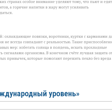
рких странах особое внимание уделяют тому, что пьют и едят
тов, а горячие напитки в жару могут усиливать
даться.
ой: охлаждающие повязки, воротники, куртки с карманами д
ия не всегда совпадают с реальностью. Такие приспособлен
авых мер: избегать солнца в полдень, искать прохладные
ть сигналами организма. В конечном счёте лучшая защита о
тых привычек, которые помогают пережить пекло без вреда
еждународный уровень»