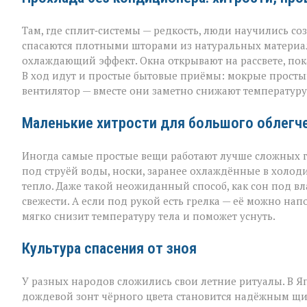
Там, где сплит‑системы — редкость, люди научились с
спасаются плотными шторами из натуральных материал
охлаждающий эффект. Окна открывают на рассвете, пок
В ход идут и простые бытовые приёмы: мокрые простын
вентилятор — вместе они заметно снижают температуру 
Маленькие хитрости для большого облегч
Иногда самые простые вещи работают лучше сложных г
под струёй воды, носки, заранее охлаждённые в холод
тепло. Даже такой неожиданный способ, как сон под в
свежести. А если под рукой есть грелка — её можно на
мягко снизит температуру тела и поможет уснуть.
Культура спасения от зноя
У разных народов сложились свои летние ритуалы. В Я
дождевой зонт чёрного цвета становится надёжным щи