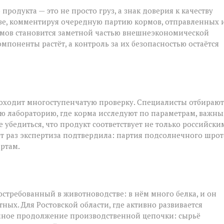
родукта — это не просто груз, а знак доверия к качеству
ве, комментируя очередную партию кормов, отправленных 
ормов становится заметной частью внешнеэкономической
й
мпоненты растёт, а контроль за их безопасностью остаётся
роходит многоступенчатую проверку. Специалисты отбирают
ю лабораторию, где корма исследуют по параметрам, важн
 убедиться, что продукт соответствует не только российски
от раз экспертиза подтвердила: партия подсолнечного шрот
ртам.
стребованный в животноводстве: в нём много белка, и он
ых. Для Ростовской области, где активно развивается
ичное продолжение производственной цепочки: сырьё