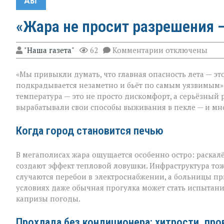
АВГ
«Жара не просит разрешения —
к
"Наша газета"
62
Комментарии
отключены
записи
«Жара
«Мы привыкли думать, что главная опасность лета — это
не
просит
подкрадывается незаметно и бьёт по самым уязвимым»,
разрешения — о
температура — это не просто дискомфорт, а серьёзный 
просто
вырабатывали свои способы выживания в пекле — и мно
приходит»
Когда город становится печью
В мегаполисах жара ощущается особенно остро: раскал
создают эффект тепловой ловушки. Инфраструктура тож
случаются перебои в электроснабжении, а больницы пр
условиях даже обычная прогулка может стать испытан
капризы погоды.
Прохлада без кондиционера: хитрости, пр