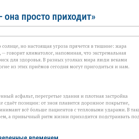
 она просто приходит»
 солнце, но настоящая угроза прячется в тишине: жара
 — говорит климатолог, напоминая, что экстремальная
на
риск для здоровья. В разных уголках мира люди веками
гие из этих приёмов сегодня могут пригодиться и нам.
ённый асфальт, перегретые здания и плотная застройка
е сдаёт позиции: от зноя плавится дорожное покрытие,
инимают всё больше пациентов с тепловыми ударами. В так
ием, а привычный ритм жизни приходится подстраивать по
оверенные временем