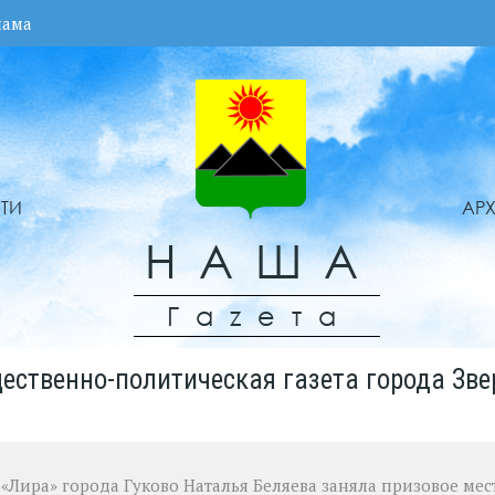
лама
ТИ
АР
НАША
Гаzета
ественно-политическая газета города Зве
«Лира» города Гуково Наталья Беляева заняла призовое мес