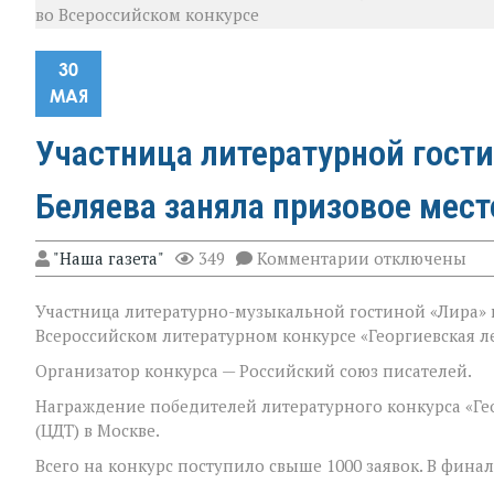
во Всероссийском конкурсе
30
МАЯ
Участница литературной гости
Беляева заняла призовое мест
к
"Наша газета"
349
Комментарии
отключены
записи
Участница
Участница литературно-музыкальной гостиной «Лира» го
литературной
гостиной
Всероссийском литературном конкурсе «Георгиевская 
«Лира»
города
Организатор конкурса — Российский союз писателей.
Гуково
Награждение победителей литературного конкурса «Ге
Наталья
Беляева
(ЦДТ) в Москве.
заняла
призовое
Всего на конкурс поступило свыше 1000 заявок. В финал
место