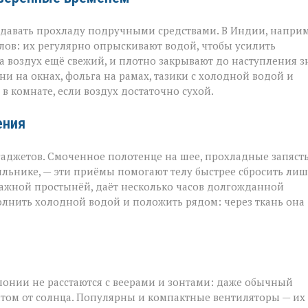
оздавать прохладу подручными средствами. В Индии, наприм
ов: их регулярно опрыскивают водой, чтобы усилить
а воздух ещё свежий, и плотно закрывают до наступления з
и на окнах, фольга на рамах, тазики с холодной водой и
в комнате, если воздух достаточно сухой.
ения
аджетов. Смоченное полотенце на шее, прохладные запяст
ильнике, — эти приёмы помогают телу быстрее сбросить ли
лажной простынёй, даёт несколько часов долгожданной
полнить холодной водой и положить рядом: через ткань она
понии не расстаются с веерами и зонтами: даже обычный
том от солнца. Популярны и компактные вентиляторы — их