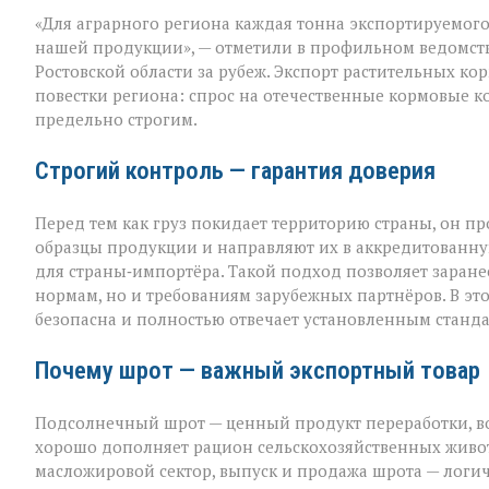
«Донской
«Для аграрного региона каждая тонна экспортируемого п
шрот
выходит
нашей продукции», — отметили в профильном ведомст
на
Ростовской области за рубеж. Экспорт растительных к
международны
повестки региона: спрос на отечественные кормовые ко
уровень»
предельно строгим.
Строгий контроль — гарантия доверия
Перед тем как груз покидает территорию страны, он п
образцы продукции и направляют их в аккредитованну
для страны‑импортёра. Такой подход позволяет заранее
нормам, но и требованиям зарубежных партнёров. В эт
безопасна и полностью отвечает установленным станда
Почему шрот — важный экспортный товар
Подсолнечный шрот — ценный продукт переработки, во
хорошо дополняет рацион сельскохозяйственных животн
масложировой сектор, выпуск и продажа шрота — лог