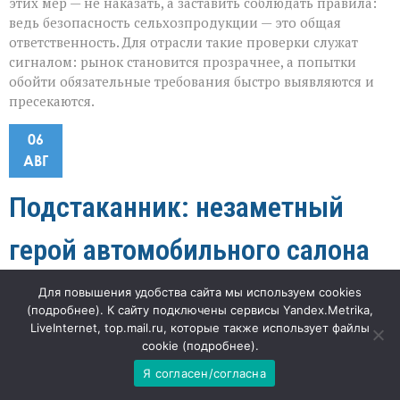
этих мер — не наказать, а заставить соблюдать правила:
ведь безопасность сельхозпродукции — это общая
ответственность. Для отрасли такие проверки служат
сигналом: рынок становится прозрачнее, а попытки
обойти обязательные требования быстро выявляются и
пресекаются.
06
АВГ
Подстаканник: незаметный
герой автомобильного салона
к
"Наша газета"
76
Комментарии
отключены
Для повышения удобства сайта мы используем cookies
записи
(
подробнее
). К сайту подключены сервисы Yandex.Metrika,
Подстаканник:
LiveInternet, top.mail.ru, которые также использует файлы
«Без подстаканника современный автомобиль кажется
незаметный
cookie (
подробнее
).
герой
каким‑то незавершённым», — признаётся автоблогер
автомобильного
Илья Семёнов, и с ним сложно не согласиться. Сегодня
Я согласен/согласна
салона
эта деталь воспринимается как нечто само собой