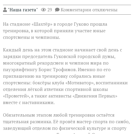
к
"Наша газета"
29
Комментарии
отключены
записи
Юные
На стадионе «Шахтёр» в городе Гуково прошла
спортсмены
из
тренировка, в которой приняли участие юные
Гуково
спортсмены и чемпионы.
потренировались
с
Каждый день на этом стадионе начинает свой день с
чемпионами
зарядки председатель Гуковской городской думы,
многократный рекордсмен и чемпион мира по
пауэрлифтингу Борис Трофимов. Именно по его
приглашению на тренировку собрались юные
спортсмены: боксёры клуба «Мотиватор», воспитанники
отделения лёгкой атлетики спортивной школы
«Прометей», а также активисты «Движения Первых»
вместе с наставниками.
Обязательным этапом любой тренировки остаётся
тщательная разминка. Её провёл мастер спорта по самбо,
заведующий отделом по физической культуре и спорту