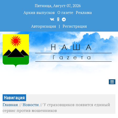
Пятница, Август 07, 2026
Архив выпусков
О газете
Реклама
Авторизация
|
Регистрация
НАША
Гаzета
Навигация
Главная
//
Новости
//
У страховщиков появится единый
сервис против мошенников