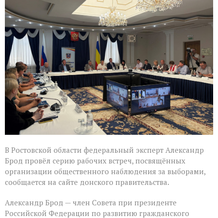
Александр
Брод
высоко
оценил
подготовку
наблюдателей
в
Ростовской
области
В Ростовской области федеральный эксперт Александр
Брод провёл серию рабочих встреч, посвящённых
организации общественного наблюдения за выборами,
сообщается на сайте донского правительства.
Александр Брод — член Совета при президенте
Российской Федерации по развитию гражданского