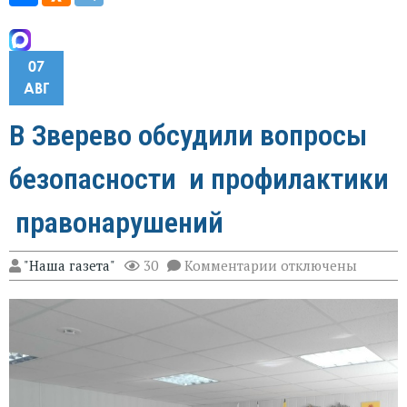
07
АВГ
В Зверево обсудили вопросы
безопасности и профилактики
правонарушений
к
"Наша газета"
30
Комментарии
отключены
записи
В
Зверево
обсудили
вопросы
безопасности
и
профилактики
правонарушений