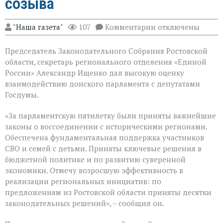
созыва
к
"Наша газета"
107
Комментарии
отключены
записи
В
Председатель Законодательного Собрания Ростовской
Государственной
Думе
области, секретарь регионального отделения «Единой
России
России» Александр Ищенко дал высокую оценку
состоялось
взаимодействию донского парламента с депутатами
заключительное
пленарное
Госдумы.
заседание
весенней
«За парламентскую пятилетку были приняты важнейшие
сессии,
законы о воссоединении с историческими регионами.
ставшее
последним
Обеспечена фундаментальная поддержка участников
для
СВО и семей с детьми. Приняты ключевые решения в
VIII
бюджетной политике и по развитию суверенной
созыва
экономики. Отмечу возросшую эффективность в
реализации региональных инициатив: по
предложениям из Ростовской области приняты десятки
законодательных решений», – сообщил он.