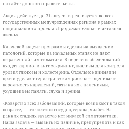
месячник
на сайте донского правительства.
диспансеризации
для
Акция действует до 21 августа и реализуется во всех
людей
«серебряного»
государственных медучреждениях региона в рамках
возраста
национального проекта «Продолжительная и активная
жизнь».
Ключевой акцент программы сделан на выявлении
патологий, которые на начальных этапах не дают
выраженной симптоматики. В перечень обследований
входят кардио‑ и ангиоскрининг, анализы для контроля
уровня глюкозы и холестерина. Отдельное внимание
врачи уделяют гериатрическим рискам — оценивают
вероятность нарушений, связанных с падениями,
ухудшением памяти, слуха и зрения.
«Коварство всех заболеваний, которые возникают в таком
возрасте, — это болезни сосудов, сердца, диабет. На
ранних стадиях зачастую нет никакой симптоматики.
Наша задача — выявить их наличие, предупредить и как
можно раньше начать заниматься с данными