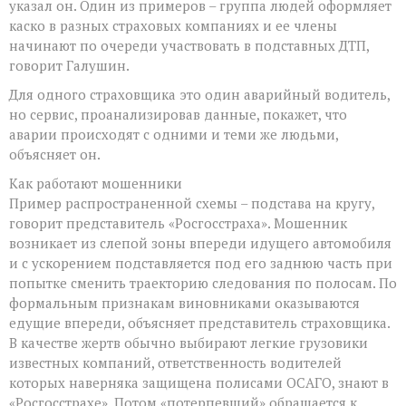
указал он. Один из примеров – группа людей оформляет
каско в разных страховых компаниях и ее члены
начинают по очереди участвовать в подставных ДТП,
говорит Галушин.
Для одного страховщика это один аварийный водитель,
но сервис, проанализировав данные, покажет, что
аварии происходят с одними и теми же людьми,
объясняет он.
Как работают мошенники
Пример распространенной схемы – подстава на кругу,
говорит представитель «Росгосстраха». Мошенник
возникает из слепой зоны впереди идущего автомобиля
и с ускорением подставляется под его заднюю часть при
попытке сменить траекторию следования по полосам. По
формальным признакам виновниками оказываются
едущие впереди, объясняет представитель страховщика.
В качестве жертв обычно выбирают легкие грузовики
известных компаний, ответственность водителей
которых наверняка защищена полисами ОСАГО, знают в
«Росгосстрахе». Потом «потерпевший» обращается к