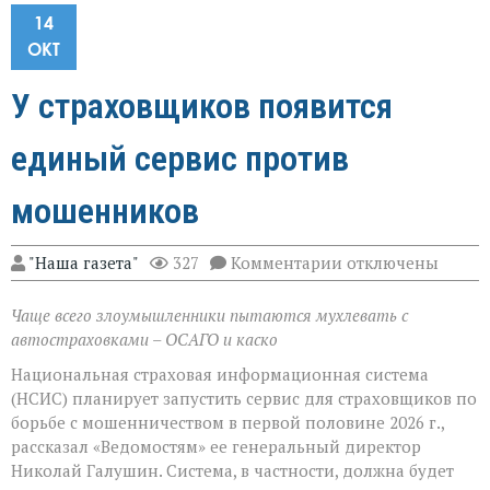
14
ОКТ
У страховщиков появится
единый сервис против
мошенников
к
"Наша газета"
327
Комментарии
отключены
записи
У
Чаще всего злоумышленники пытаются мухлевать с
страховщиков
появится
автостраховками – ОСАГО и каско
единый
сервис
Национальная страховая информационная система
против
(НСИС) планирует запустить сервис для страховщиков по
мошенников
борьбе с мошенничеством в первой половине 2026 г.,
рассказал «Ведомостям» ее генеральный директор
Николай Галушин. Система, в частности, должна будет