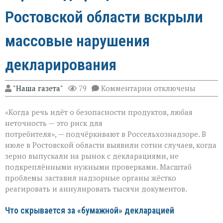
Ростовской области вскрыли
массовые нарушения
декларирования
к
"Наша газета"
79
Комментарии
отключены
записи
Зерно
«Когда речь идёт о безопасности продуктов, любая
под
прицелом:
неточность — это риск для
в
потребителя», — подчёркивают в Россельхознадзоре. В
Ростовской
июле в Ростовской области выявили сотни случаев, когда
области
вскрыли
зерно выпускали на рынок с декларациями, не
массовые
подкреплёнными нужными проверками. Масштаб
нарушения
проблемы заставил надзорные органы жёстко
декларирования
реагировать и аннулировать тысячи документов.
Что скрывается за «бумажной» декларацией