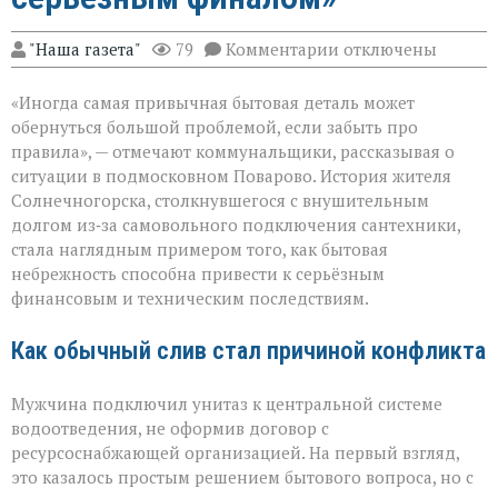
к
"Наша газета"
79
Комментарии
отключены
записи
«Унитаз
«Иногда самая привычная бытовая деталь может
как
повод
обернуться большой проблемой, если забыть про
для
правила», — отмечают коммунальщики, рассказывая о
многомиллионног
ситуации в подмосковном Поварово. История жителя
долга:
коммунальная
Солнечногорска, столкнувшегося с внушительным
история
долгом из‑за самовольного подключения сантехники,
с
стала наглядным примером того, как бытовая
серьёзным
небрежность способна привести к серьёзным
финалом»
финансовым и техническим последствиям.
Как обычный слив стал причиной конфликта
Мужчина подключил унитаз к центральной системе
водоотведения, не оформив договор с
ресурсоснабжающей организацией. На первый взгляд,
это казалось простым решением бытового вопроса, но с