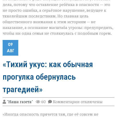
дела, потому что оставление ребёнка в опасности — это
не просто ошибка, а серьёзное нарушение, ведущее к
тяжелейшим последствиям. Но главная цель
общественного внимания к этим историям — не
наказание, а осознание масштаба угрозы: предупредить,
чтобы ни одна семья не столкнулась с подобным горем.
09
АВГ
«Тихий укус: как обычная
прогулка обернулась
трагедией»
к
"Наша газета"
60
Комментарии
отключены
записи
«Тихий
«Иногда опасность прячется там, где её совсем не
укус: