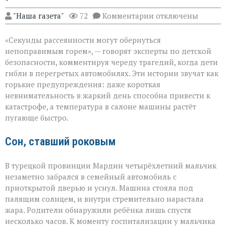
к
"Наша газета"
72
Комментарии
отключены
записи
«Жара
«Секунды рассеянности могут обернуться
не
прощает
непоправимым горем», — говорят эксперты по детской
невнимательности
безопасности, комментируя череду трагедий, когда дети
трагедии
гибли в перегретых автомобилях. Эти истории звучат как
в
раскалённых
горькие предупреждения: даже короткая
машинах»
невнимательность в жаркий день способна привести к
катастрофе, а температура в салоне машины растёт
пугающе быстро.
Сон, ставший роковым
В турецкой провинции Мардин четырёхлетний мальчик
незаметно забрался в семейный автомобиль с
приоткрытой дверью и уснул. Машина стояла под
палящим солнцем, и внутри стремительно нарастала
жара. Родители обнаружили ребёнка лишь спустя
несколько часов. К моменту госпитализации у мальчика