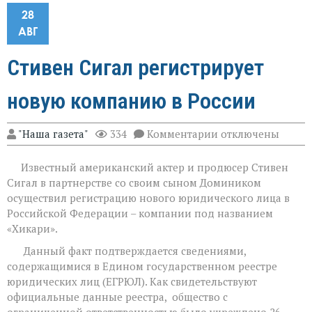
28
АВГ
Стивен Сигал регистрирует
новую компанию в России
к
"Наша газета"
334
Комментарии
отключены
записи
Стивен
​ Известный американский актер и продюсер Стивен
Сигал
регистрирует
Сигал в партнерстве со своим сыном Домиником
новую
осуществил регистрацию нового юридического лица в
компанию
Российской Федерации – компании под названием
в
России
«Хикари».
​ Данный факт подтверждается сведениями,
содержащимися в Едином государственном реестре
юридических лиц (ЕГРЮЛ). Как свидетельствуют
официальные данные реестра, общество с
ограниченной ответственностью было учреждено 26