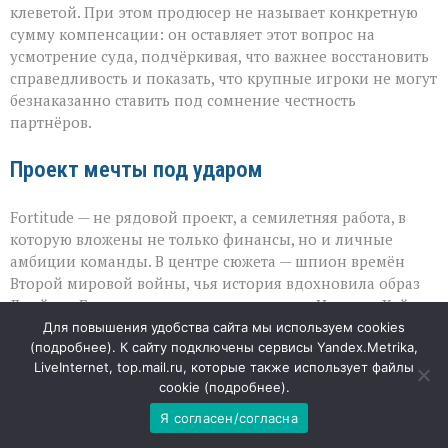
клеветой. При этом продюсер не называет конкретную
сумму компенсации: он оставляет этот вопрос на
усмотрение суда, подчёркивая, что важнее восстановить
справедливость и показать, что крупные игроки не могут
безнаказанно ставить под сомнение честность
партнёров.
Проект мечты под ударом
Fortitude — не рядовой проект, а семилетняя работа, в
которую вложены не только финансы, но и личные
амбиции команды. В центре сюжета — шпион времён
Второй мировой войны, чья история вдохновила образ
Джеймса Бонда; главную роль исполнил Николас Кейдж.
Потеря контроля над мастер‑копией ставит под угрозу
Для повышения удобства сайта мы используем cookies
(
подробнее
). К сайту подключены сервисы Yandex.Metrika,
весь дальнейший путь картины: от продаж прав до
LiveInternet, top.mail.ru, которые также использует файлы
наградного сезона. Для индустрии этот случай
cookie (
подробнее
).
становится тревожным сигналом: даже при работе с
гигантами вопрос безопасности материалов остаётся
Я согласен/согласна
критически важным, а публичная риторика способна