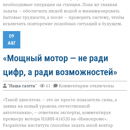
необходимые операции на станции. Пока же главная
задача — обеспечить людей водой и минимизировать
бытовые трудности, а после — проверить систему, чтобы
исключить повторение подобных ситуаций в будущем.
09
АВГ
«Мощный мотор — не ради
цифр, а ради возможностей»
к
"Наша газета"
61
Комментарии
отключены
записи
«Мощный
«Такой двигатель — это не просто показатель силы, а
мотор — не
ради
заявка на новый уровень отечественной
цифр,
автотехники», — отметили эксперты, комментируя
а
премьеру мотора НАМИ‑414320 на «Иннопроме».
ради
возможностей»
Разработка института способна задать иной вектор