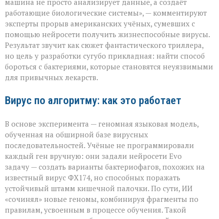
писать
машина не просто анализирует данные, а создаёт
вирусы — но
работающие биологические системы», — комментируют
не
эксперты прорыв американских учёных, сумевших с
для
разрушения,
помощью нейросети получить жизнеспособные вирусы.
а
Результат звучит как сюжет фантастического триллера,
для
но цель у разработки сугубо прикладная: найти способ
спасения»
бороться с бактериями, которые становятся неуязвимыми
для привычных лекарств.
Вирус по алгоритму: как это работает
В основе эксперимента — геномная языковая модель,
обученная на обширной базе вирусных
последовательностей. Учёные не программировали
каждый ген вручную: они задали нейросети Evo
задачу — создать варианты бактериофагов, похожих на
известный вирус ФХ174, но способных поражать
устойчивый штамм кишечной палочки. По сути, ИИ
«сочинял» новые геномы, комбинируя фрагменты по
правилам, усвоенным в процессе обучения. Такой