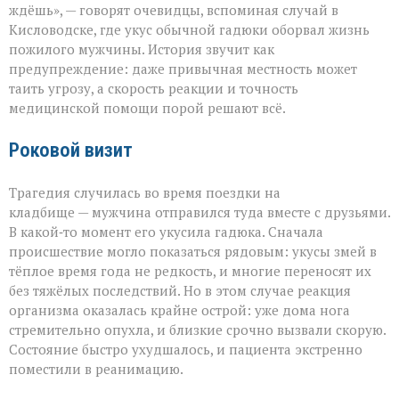
как
ждёшь», — говорят очевидцы, вспоминая случай в
обычная
Кисловодске, где укус обычной гадюки оборвал жизнь
прогулка
пожилого мужчины. История звучит как
обернулась
трагедией»
предупреждение: даже привычная местность может
таить угрозу, а скорость реакции и точность
медицинской помощи порой решают всё.
Роковой визит
Трагедия случилась во время поездки на
кладбище — мужчина отправился туда вместе с друзьями.
В какой‑то момент его укусила гадюка. Сначала
происшествие могло показаться рядовым: укусы змей в
тёплое время года не редкость, и многие переносят их
без тяжёлых последствий. Но в этом случае реакция
организма оказалась крайне острой: уже дома нога
стремительно опухла, и близкие срочно вызвали скорую.
Состояние быстро ухудшалось, и пациента экстренно
поместили в реанимацию.