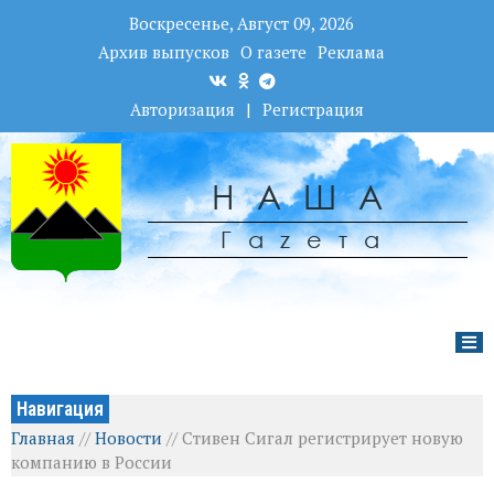
Воскресенье, Август 09, 2026
Архив выпусков
О газете
Реклама
Авторизация
|
Регистрация
НАША
Гаzета
Навигация
Главная
//
Новости
//
Стивен Сигал регистрирует новую
компанию в России