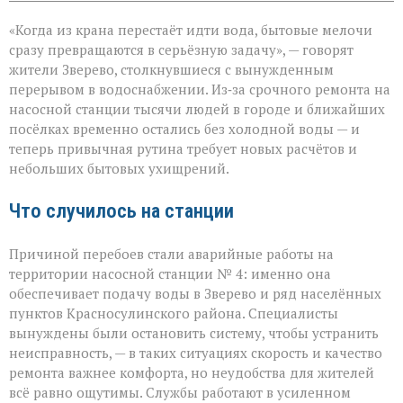
записи
«Без
«Когда из крана перестаёт идти вода, бытовые мелочи
воды
ни
сразу превращаются в серьёзную задачу», — говорят
туда
жители Зверево, столкнувшиеся с вынужденным
ни
перерывом в водоснабжении. Из‑за срочного ремонта на
сюда:
в
насосной станции тысячи людей в городе и ближайших
Зверево
посёлках временно остались без холодной воды — и
и
теперь привычная рутина требует новых расчётов и
окрестностях — ава
небольших бытовых ухищрений.
Что случилось на станции
Причиной перебоев стали аварийные работы на
территории насосной станции № 4: именно она
обеспечивает подачу воды в Зверево и ряд населённых
пунктов Красносулинского района. Специалисты
вынуждены были остановить систему, чтобы устранить
неисправность, — в таких ситуациях скорость и качество
ремонта важнее комфорта, но неудобства для жителей
всё равно ощутимы. Службы работают в усиленном