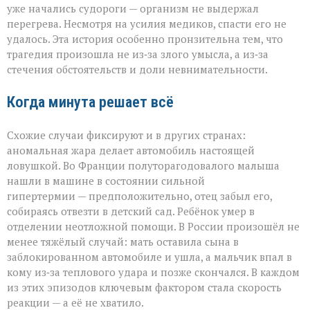
уже начались судороги — организм не выдержал
перегрева. Несмотря на усилия медиков, спасти его не
удалось. Эта история особенно пронзительна тем, что
трагедия произошла не из‑за злого умысла, а из‑за
стечения обстоятельств и доли невнимательности.
Когда минута решает всё
Схожие случаи фиксируют и в других странах:
аномальная жара делает автомобиль настоящей
ловушкой. Во Франции полуторагодовалого малыша
нашли в машине в состоянии сильной
гипертермии — предположительно, отец забыл его,
собираясь отвезти в детский сад. Ребёнок умер в
отделении неотложной помощи. В России произошёл не
менее тяжёлый случай: мать оставила сына в
заблокированном автомобиле и ушла, а мальчик впал в
кому из‑за теплового удара и позже скончался. В каждом
из этих эпизодов ключевым фактором стала скорость
реакции — а её не хватило.