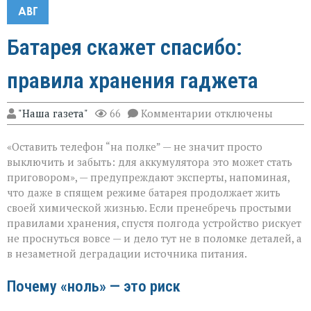
АВГ
Батарея скажет спасибо:
правила хранения гаджета
к
"Наша газета"
66
Комментарии
отключены
записи
Батарея
«Оставить телефон “на полке” — не значит просто
скажет
спасибо:
выключить и забыть: для аккумулятора это может стать
правила
приговором», — предупреждают эксперты, напоминая,
хранения
что даже в спящем режиме батарея продолжает жить
гаджета
своей химической жизнью. Если пренебречь простыми
правилами хранения, спустя полгода устройство рискует
не проснуться вовсе — и дело тут не в поломке деталей, а
в незаметной деградации источника питания.
Почему «ноль» — это риск