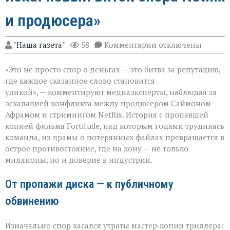
и продюсера»
к
"Наша газета"
58
Комментарии
отключены
записи
«Когда
«Это не просто спор о деньгах — это битва за репутацию,
слово
бьёт
где каждое сказанное слово становится
больнее
уликой», — комментируют медиаэксперты, наблюдая за
иска:
эскалацией конфликта между продюсером Саймоном
новый
виток
Афрамом и стримингом Netflix. История с пропавшей
спора
копией фильма Fortitude, над которым годами трудилась
Netflix
команда, из драмы о потерянных файлах превращается в
и
острое противостояние, где на кону — не только
продюсера»
миллионы, но и доверие в индустрии.
От пропажи диска — к публичному
обвинению
Изначально спор касался утраты мастер‑копии триллера: