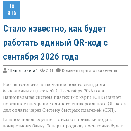
10
ЯНВ
Стало известно, как будет
работать единый QR-код с
сентября 2026 года
к
"Наша газета"
384
Комментарии
отключены
записи
Стало
Россия готовится к введению нового стандарта
известно,
как
безналичных платежей. С 1 сентября 2026 года
будет
Национальная система платёжных карт (НСПК) начнёт
работать
поэтапное внедрение единого универсального QR-кода
единый
QR-
для оплаты через Систему быстрых платежей (СБП).
код
Главное нововведение — отказ от привязки кода к
с
сентября
конкретному банку. Теперь продавцу достаточно будет
2026