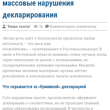
массовые нарушения
декларирования
к
"Наша газета"
56
Комментарии
отключены
записи
Зерно
«Когда речь идёт о безопасности продуктов, любая
под
прицелом:
неточность — это риск для
в
потребителя», — подчёркивают в Россельхознадзоре. В
Ростовской
июле в Ростовской области выявили сотни случаев, когда
области
вскрыли
зерно выпускали на рынок с декларациями, не
массовые
подкреплёнными нужными проверками. Масштаб
нарушения
проблемы заставил надзорные органы жёстко
декларирования
реагировать и аннулировать тысячи документов.
Что скрывается за «бумажной» декларацией
Суть нарушения проста: производитель оформляет
декларацию о соответствии, но не проводит полный
набор обязательных исследований. В частности, в