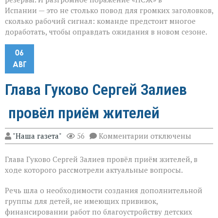
Испании — это не столько повод для громких заголовков,
сколько рабочий сигнал: команде предстоит многое
доработать, чтобы оправдать ожидания в новом сезоне.
06
АВГ
Глава Гуково Сергей Залиев
провёл приём жителей
к
"Наша газета"
56
Комментарии
отключены
записи
Глава
Глава Гуково Сергей Залиев провёл приём жителей, в
Гуково
Сергей
ходе которого рассмотрели актуальные вопросы.
Залиев
провёл
Речь шла о необходимости создания дополнительной
приём
группы для детей, не имеющих прививок,
жителей
финансировании работ по благоустройству детских