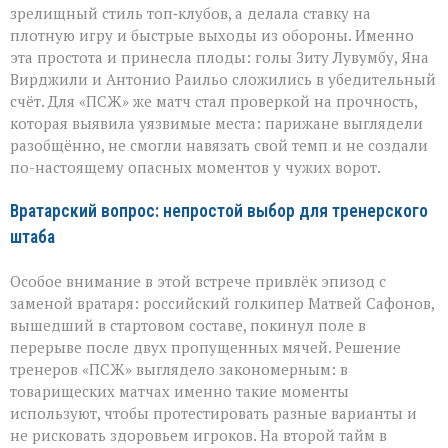
зрелищный стиль топ‑клубов, а делала ставку на
плотную игру и быстрые выходы из обороны. Именно
эта простота и принесла плоды: голы Зиту Лувумбу, Яна
Вирджили и Антонио Раильо сложились в убедительный
счёт. Для «ПСЖ» же матч стал проверкой на прочность,
которая выявила уязвимые места: парижане выглядели
разобщённо, не смогли навязать свой темп и не создали
по-настоящему опасных моментов у чужих ворот.
Вратарский вопрос: непростой выбор для тренерского
штаба
Особое внимание в этой встрече привлёк эпизод с
заменой вратаря: российский голкипер Матвей Сафонов,
вышедший в стартовом составе, покинул поле в
перерыве после двух пропущенных мячей. Решение
тренеров «ПСЖ» выглядело закономерным: в
товарищеских матчах именно такие моменты
используют, чтобы протестировать разные варианты и
не рисковать здоровьем игроков. На второй тайм в