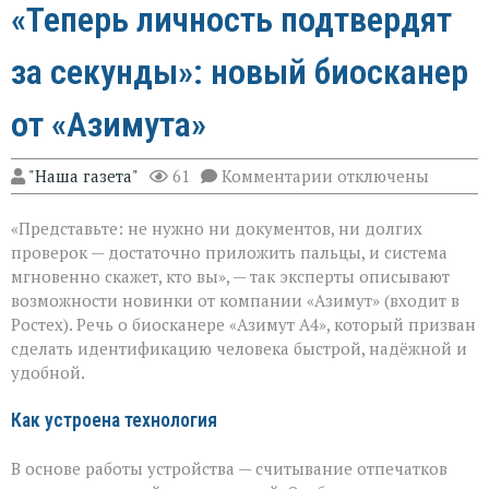
«Теперь личность подтвердят
за секунды»: новый биосканер
от «Азимута»
к
"Наша газета"
61
Комментарии
отключены
записи
«Теперь
«Представьте: не нужно ни документов, ни долгих
личность
подтвердят
проверок — достаточно приложить пальцы, и система
за
мгновенно скажет, кто вы», — так эксперты описывают
секунды»:
возможности новинки от компании «Азимут» (входит в
новый
биосканер
Ростех). Речь о биосканере «Азимут А4», который призван
от
сделать идентификацию человека быстрой, надёжной и
«Азимута»
удобной.
Как устроена технология
В основе работы устройства — считывание отпечатков