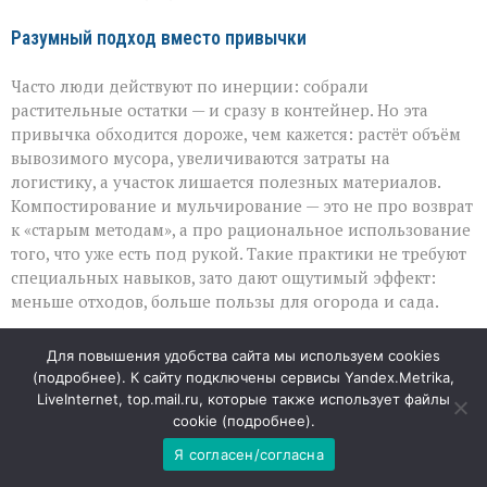
Разумный подход вместо привычки
Часто люди действуют по инерции: собрали
растительные остатки — и сразу в контейнер. Но эта
привычка обходится дороже, чем кажется: растёт объём
вывозимого мусора, увеличиваются затраты на
логистику, а участок лишается полезных материалов.
Компостирование и мульчирование — это не про возврат
к «старым методам», а про рациональное использование
того, что уже есть под рукой. Такие практики не требуют
специальных навыков, зато дают ощутимый эффект:
меньше отходов, больше пользы для огорода и сада.
В «ЭкоЦентре» подчёркивают: превращение
Для повышения удобства сайта мы используем cookies
растительных остатков в ресурс — это не дополнительная
(
подробнее
). К сайту подключены сервисы Yandex.Metrika,
нагрузка, а способ сделать быт экологичнее и выгоднее.
LiveInternet, top.mail.ru, которые также использует файлы
И чем раньше эта привычка станет нормой, тем заметнее
cookie (
подробнее
).
будет результат — и для отдельного участка, и для
Я согласен/согласна
окружающей среды в целом.