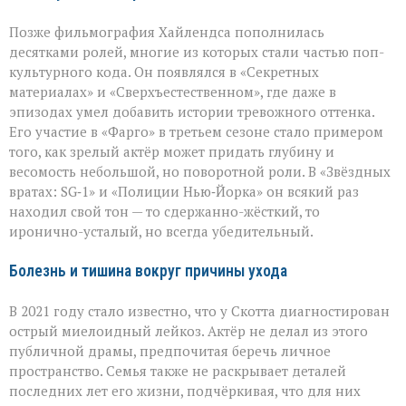
Позже фильмография Хайлендса пополнилась
десятками ролей, многие из которых стали частью поп-
культурного кода. Он появлялся в «Секретных
материалах» и «Сверхъестественном», где даже в
эпизодах умел добавить истории тревожного оттенка.
Его участие в «Фарго» в третьем сезоне стало примером
того, как зрелый актёр может придать глубину и
весомость небольшой, но поворотной роли. В «Звёздных
вратах: SG‑1» и «Полиции Нью‑Йорка» он всякий раз
находил свой тон — то сдержанно-жёсткий, то
иронично-усталый, но всегда убедительный.
Болезнь и тишина вокруг причины ухода
В 2021 году стало известно, что у Скотта диагностирован
острый миелоидный лейкоз. Актёр не делал из этого
публичной драмы, предпочитая беречь личное
пространство. Семья также не раскрывает деталей
последних лет его жизни, подчёркивая, что для них