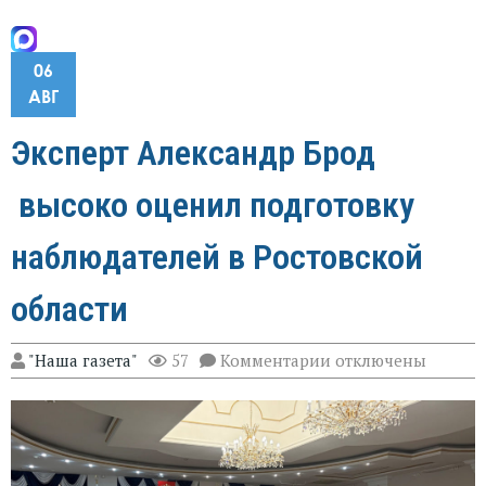
06
АВГ
Эксперт Александр Брод
высоко оценил подготовку
наблюдателей в Ростовской
области
к
"Наша газета"
57
Комментарии
отключены
записи
Эксперт
Александр
Брод
высоко
оценил