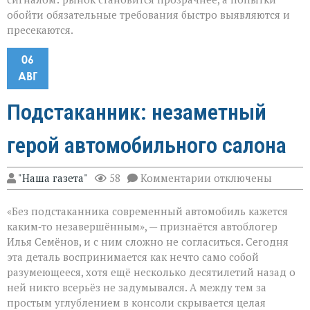
обойти обязательные требования быстро выявляются и
пресекаются.
06
АВГ
Подстаканник: незаметный
герой автомобильного салона
к
"Наша газета"
58
Комментарии
отключены
записи
Подстаканник:
«Без подстаканника современный автомобиль кажется
незаметный
герой
каким‑то незавершённым», — признаётся автоблогер
автомобильного
Илья Семёнов, и с ним сложно не согласиться. Сегодня
салона
эта деталь воспринимается как нечто само собой
разумеющееся, хотя ещё несколько десятилетий назад о
ней никто всерьёз не задумывался. А между тем за
простым углублением в консоли скрывается целая