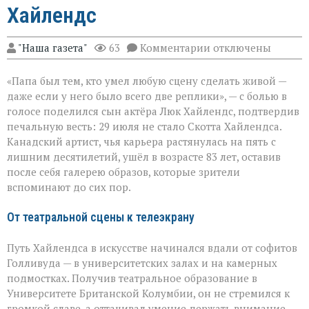
Хайлендс
к
"Наша газета"
63
Комментарии
отключены
записи
«Он
«Папа был тем, кто умел любую сцену сделать живой —
умел
делать
даже если у него было всего две реплики», — с болью в
второстепенное
голосе поделился сын актёра Люк Хайлендс, подтвердив
незабываемым»:
печальную весть: 29 июля не стало Скотта Хайлендса.
ушёл
Скотт
Канадский артист, чья карьера растянулась на пять с
Хайлендс
лишним десятилетий, ушёл в возрасте 83 лет, оставив
после себя галерею образов, которые зрители
вспоминают до сих пор.
От театральной сцены к телеэкрану
Путь Хайлендса в искусстве начинался вдали от софитов
Голливуда — в университетских залах и на камерных
подмостках. Получив театральное образование в
Университете Британской Колумбии, он не стремился к
громкой славе, а оттачивал умение держать внимание