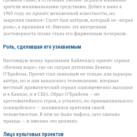
зрителя минимальными средствами. Дебют в кино в
1969 году не принёс мгновенной известности, но
закрепил главное: Скотт был актёром, который не «играл
роль», а проживал её. Именно эта внутренняя
достоверность позже стала его фирменным почерком.
Роль, сделавшая его узнаваемым
Настоящую волну признания Хайлендсу принёс сериал
«Ночная жара», где он сыграл детектива Кевина
О’Брайена. Проект стал знаковым не только для карьеры
актёра, но и для канадского телевидения: впервые
местный драматический сериал одновременно выходил
и в Канаде, и в США. Образ О’Брайена — не
хрестоматийного героя, а усталого, но принципиального
полицейского — запомнился зрителям своей
человечностью. В нём не было пафоса, зато хватало
правды — и именно это цепляло.
Лицо культовых проектов