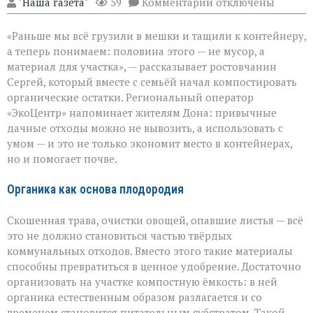
к
"Наша газета"
59
Комментарии
отключены
записи
От
«Раньше мы всё грузили в мешки и тащили к контейнеру,
мусора
к
а теперь понимаем: половина этого — не мусор, а
пользе:
материал для участка», — рассказывает ростовчанин
как
Сергей, который вместе с семьёй начал компостировать
превратить
отходы
органические остатки. Региональный оператор
в
«ЭкоЦентр» напоминает жителям Дона: привычные
ресурс
дачные отходы можно не вывозить, а использовать с
умом — и это не только экономит место в контейнерах,
но и помогает почве.
Органика как основа плодородия
Скошенная трава, очистки овощей, опавшие листья — всё
это не должно становиться частью твёрдых
коммунальных отходов. Вместо этого такие материалы
способны превратиться в ценное удобрение. Достаточно
организовать на участке компостную ёмкость: в ней
органика естественным образом разлагается и со
временем становится питательным субстратом. Такой