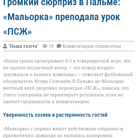
Громкий сюрприз в Пальме:
«Мальорка» преподала урок
«ПСЖ»
к
"Наша газета"
59
Комментарии
отключены
записи
Громкий
«Когда гранд проигрывает 0:3 в товарищеской игре, это
сюрприз
в
не просто неудачный вечер — это повод всерьёз
Пальме:
задуматься о балансе команды», — отмечает футбольный
«Мальорка»
обозреватель Игорь Селезнёв. В Пальма‑де‑Мальорке
преподала
урок
местный клуб уверенно переиграл «ПСЖ», показав, что
«ПСЖ»
статус соперника не гарантирует результата, если не
хватает сыгранности и концентрации.
Уверенность хозяев и растерянность гостей
«Мальорка» с первых минут действовала собранно и
прагматично: команда не пыталась копировать