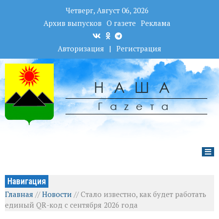
Четверг, Август 06, 2026
Архив выпусков
О газете
Реклама
Авторизация
|
Регистрация
НАША
Гаzета
Навигация
Главная
//
Новости
//
Стало известно, как будет работать
единый QR-код с сентября 2026 года