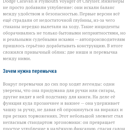
Dodge Caravan и Plymouth Voyager от Chrysler. Инженеры
не просто добавили углубление: они искали баланс
между удобством и безопасностью. Первые версии всё
ещё страдали от недостаточной глубины, из‑за чего
стаканы нередко вылетали на ходу. Такие инциденты
оборачивались не только бытовыми неприятностями, но
и реальными судебными исками — автопроизводителям
пришлось серьёзно дорабатывать конструкцию. В итоге
сложился привычный облик: две ниши и перемычка
между ними.
Зачем нужна перемычка
Вокруг перемычки до сих пор ходят легенды: одни
уверены, что она придумана для ручки или сигары,
другие видят в ней подставку для книги. На деле её
функция куда прозаичнее и важнее — она удерживает
чашку за ручку, не давая ей опрокинуться на виражах и
при резких торможениях. Этот небольшой элемент стал
негласным стандартом эргономики: он превращает
простое углубление в надёжную фиксацию, спасая салон