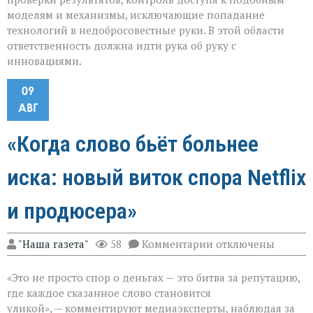
моделям и механизмы, исключающие попадание
технологий в недобросовестные руки. В этой области
ответственность должна идти рука об руку с
инновациями.
09
АВГ
«Когда слово бьёт больнее
иска: новый виток спора Netflix
и продюсера»
к
"Наша газета"
58
Комментарии
отключены
записи
«Когда
«Это не просто спор о деньгах — это битва за репутацию,
слово
бьёт
где каждое сказанное слово становится
больнее
уликой», — комментируют медиаэксперты, наблюдая за