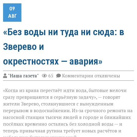
09
АВГ
«Без воды ни туда ни сюда: в
Зверево и
окрестностях — авария»
к
"Наша газета"
65
Комментарии
отключены
записи
«Без
«Когда из крана перестаёт идти вода, бытовые мелочи
воды
ни
сразу превращаются в серьёзную задачу», — говорят
туда
жители Зверево, столкнувшиеся с вынужденным
ни
перерывом в водоснабжении. Из‑за срочного ремонта на
сюда:
в
насосной станции тысячи людей в городе и ближайших
Зверево
посёлках временно остались без холодной воды — и
и
теперь привычная рутина требует новых расчётов и
окрестностях — ава