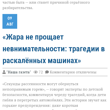
частью быта — или станет причиной серьёзного
разбирательства.
09
АВГ
«Жара не прощает
невнимательности: трагедии в
раскалённых машинах»
к
"Наша газета"
72
Комментарии
отключены
записи
«Жара
«Секунды рассеянности могут обернуться
не
прощает
непоправимым горем», — говорят эксперты по детской
невнимательности
безопасности, комментируя череду трагедий, когда дети
трагедии
гибли в перегретых автомобилях. Эти истории звучат как
в
раскалённых
горькие предупреждения: даже короткая
машинах»