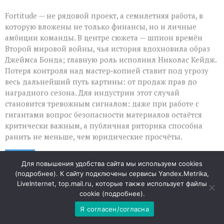
Fortitude — не рядовой проект, а семилетняя работа, в
которую вложены не только финансы, но и личные
амбиции команды. В центре сюжета — шпион времён
Второй мировой войны, чья история вдохновила образ
Джеймса Бонда; главную роль исполнил Николас Кейдж.
Потеря контроля над мастер‑копией ставит под угрозу
весь дальнейший путь картины: от продаж прав до
наградного сезона. Для индустрии этот случай
становится тревожным сигналом: даже при работе с
гигантами вопрос безопасности материалов остаётся
критически важным, а публичная риторика способна
ранить не меньше, чем юридические просчёты.
09
Для повышения удобства сайта мы используем cookies
АВГ
(
подробнее
). К сайту подключены сервисы Yandex.Metrika,
LiveInternet, top.mail.ru, которые также использует файлы
«Когда математика не
cookie (
подробнее
).
Я согласен/согласна
сходится: как система ловит