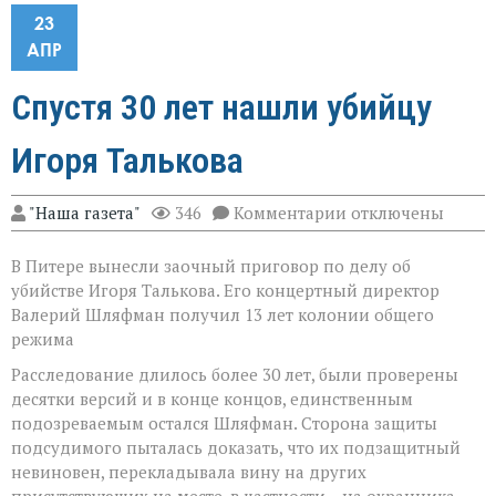
23
АПР
Спустя 30 лет нашли убийцу
Игоря Талькова
к
"Наша газета"
346
Комментарии
отключены
записи
Спустя
В Питере вынесли заочный приговор по делу об
30
лет
убийстве Игоря Талькова. Его концертный директор
нашли
Валерий Шляфман получил 13 лет колонии общего
убийцу
режима
Игоря
Талькова
Расследование длилось более 30 лет, были проверены
десятки версий и в конце концов, единственным
подозреваемым остался Шляфман. Сторона защиты
подсудимого пыталась доказать, что их подзащитный
невиновен, перекладывала вину на других
присутствующих на месте, в частности – на охранника