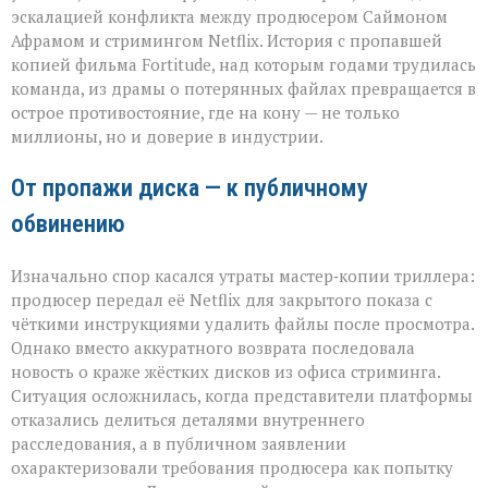
иска:
эскалацией конфликта между продюсером Саймоном
новый
виток
Афрамом и стримингом Netflix. История с пропавшей
спора
копией фильма Fortitude, над которым годами трудилась
Netflix
команда, из драмы о потерянных файлах превращается в
и
острое противостояние, где на кону — не только
продюсера»
миллионы, но и доверие в индустрии.
От пропажи диска — к публичному
обвинению
Изначально спор касался утраты мастер‑копии триллера:
продюсер передал её Netflix для закрытого показа с
чёткими инструкциями удалить файлы после просмотра.
Однако вместо аккуратного возврата последовала
новость о краже жёстких дисков из офиса стриминга.
Ситуация осложнилась, когда представители платформы
отказались делиться деталями внутреннего
расследования, а в публичном заявлении
охарактеризовали требования продюсера как попытку