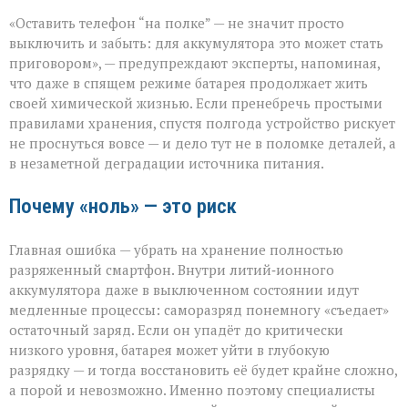
Батарея
«Оставить телефон “на полке” — не значит просто
скажет
спасибо:
выключить и забыть: для аккумулятора это может стать
правила
приговором», — предупреждают эксперты, напоминая,
хранения
что даже в спящем режиме батарея продолжает жить
гаджета
своей химической жизнью. Если пренебречь простыми
правилами хранения, спустя полгода устройство рискует
не проснуться вовсе — и дело тут не в поломке деталей, а
в незаметной деградации источника питания.
Почему «ноль» — это риск
Главная ошибка — убрать на хранение полностью
разряженный смартфон. Внутри литий‑ионного
аккумулятора даже в выключенном состоянии идут
медленные процессы: саморазряд понемногу «съедает»
остаточный заряд. Если он упадёт до критически
низкого уровня, батарея может уйти в глубокую
разрядку — и тогда восстановить её будет крайне сложно,
а порой и невозможно. Именно поэтому специалисты