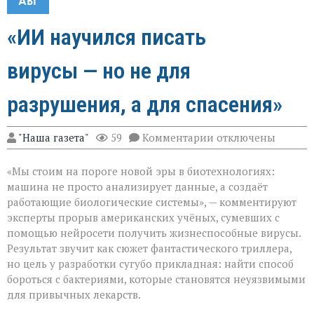
АВГ
«ИИ научился писать
вирусы — но не для
разрушения, а для спасения»
к
"Наша газета"
59
Комментарии
отключены
записи
«ИИ
«Мы стоим на пороге новой эры в биотехнологиях:
научился
писать
машина не просто анализирует данные, а создаёт
вирусы — но
работающие биологические системы», — комментируют
не
эксперты прорыв американских учёных, сумевших с
для
разрушения,
помощью нейросети получить жизнеспособные вирусы.
а
Результат звучит как сюжет фантастического триллера,
для
но цель у разработки сугубо прикладная: найти способ
спасения»
бороться с бактериями, которые становятся неуязвимыми
для привычных лекарств.