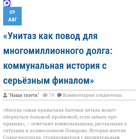
09
АВГ
«Унитаз как повод для
многомиллионного долга:
коммунальная история с
серьёзным финалом»
к
"Наша газета"
79
Комментарии
отключены
записи
«Унитаз
«Иногда самая привычная бытовая деталь может
как
повод
обернуться большой проблемой, если забыть про
для
правила», — отмечают коммунальщики, рассказывая о
многомиллионног
ситуации в подмосковном Поварово. История жителя
долга:
коммунальная
Солнечногорска, столкнувшегося с внушительным