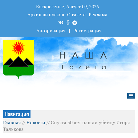
Воскресенье, Август 09, 2026
Архив выпусков
О газете
Реклама
Авторизация
|
Регистрация
НАША
Гаzета
Навигация
Главная
//
Новости
//
Спустя 30 лет нашли убийцу Игоря
Талькова