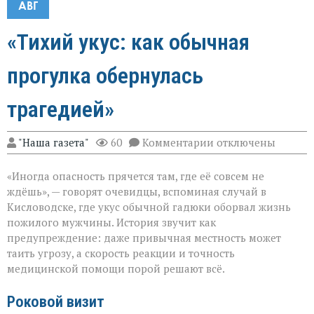
АВГ
«Тихий укус: как обычная
прогулка обернулась
трагедией»
к
"Наша газета"
60
Комментарии
отключены
записи
«Тихий
«Иногда опасность прячется там, где её совсем не
укус:
как
ждёшь», — говорят очевидцы, вспоминая случай в
обычная
Кисловодске, где укус обычной гадюки оборвал жизнь
прогулка
пожилого мужчины. История звучит как
обернулась
трагедией»
предупреждение: даже привычная местность может
таить угрозу, а скорость реакции и точность
медицинской помощи порой решают всё.
Роковой визит