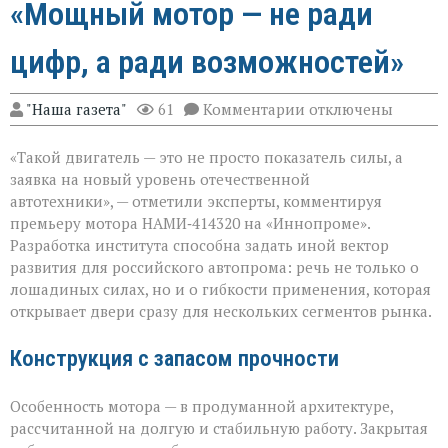
«Мощный мотор — не ради
цифр, а ради возможностей»
к
"Наша газета"
61
Комментарии
отключены
записи
«Мощный
«Такой двигатель — это не просто показатель силы, а
мотор — не
ради
заявка на новый уровень отечественной
цифр,
автотехники», — отметили эксперты, комментируя
а
премьеру мотора НАМИ‑414320 на «Иннопроме».
ради
возможностей»
Разработка института способна задать иной вектор
развития для российского автопрома: речь не только о
лошадиных силах, но и о гибкости применения, которая
открывает двери сразу для нескольких сегментов рынка.
Конструкция с запасом прочности
Особенность мотора — в продуманной архитектуре,
рассчитанной на долгую и стабильную работу. Закрытая