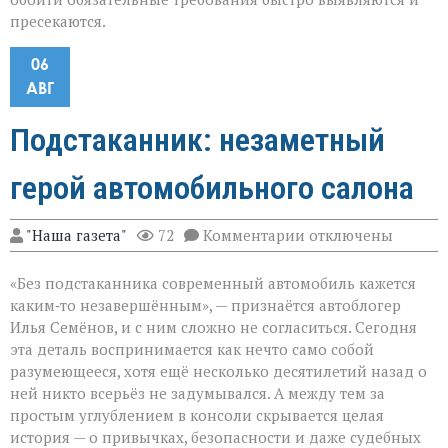
пресекаются.
06
АВГ
Подстаканник: незаметный
герой автомобильного салона
к
"Наша газета"
72
Комментарии
отключены
записи
Подстаканник:
«Без подстаканника современный автомобиль кажется
незаметный
герой
каким‑то незавершённым», — признаётся автоблогер
автомобильного
Илья Семёнов, и с ним сложно не согласиться. Сегодня
салона
эта деталь воспринимается как нечто само собой
разумеющееся, хотя ещё несколько десятилетий назад о
ней никто всерьёз не задумывался. А между тем за
простым углублением в консоли скрывается целая
история — о привычках, безопасности и даже судебных