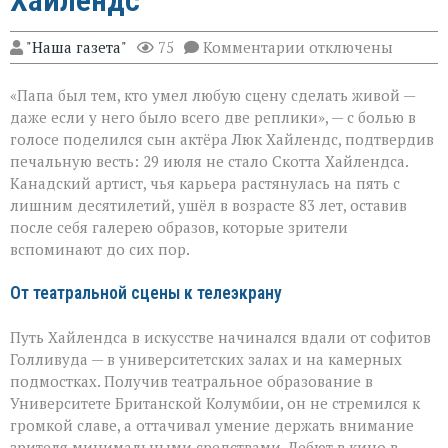
к
"Наша газета"
75
Комментарии
отключены
записи
«Он
«Папа был тем, кто умел любую сцену сделать живой —
умел
делать
даже если у него было всего две реплики», — с болью в
второстепенное
голосе поделился сын актёра Люк Хайлендс, подтвердив
незабываемым»:
печальную весть: 29 июля не стало Скотта Хайлендса.
ушёл
Скотт
Канадский артист, чья карьера растянулась на пять с
Хайлендс
лишним десятилетий, ушёл в возрасте 83 лет, оставив
после себя галерею образов, которые зрители
вспоминают до сих пор.
От театральной сцены к телеэкрану
Путь Хайлендса в искусстве начинался вдали от софитов
Голливуда — в университетских залах и на камерных
подмостках. Получив театральное образование в
Университете Британской Колумбии, он не стремился к
громкой славе, а оттачивал умение держать внимание
зрителя минимальными средствами. Дебют в кино в