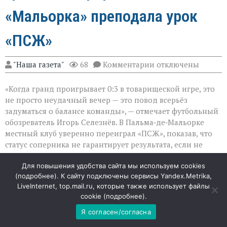
«Мальорка» преподала урок
«ПСЖ»
к
"Наша газета"
68
Комментарии
отключены
записи
Громкий
«Когда гранд проигрывает 0:3 в товарищеской игре, это
сюрприз
в
не просто неудачный вечер — это повод всерьёз
Пальме:
задуматься о балансе команды», — отмечает футбольный
«Мальорка»
обозреватель Игорь Селезнёв. В Пальма‑де‑Мальорке
преподала
урок
местный клуб уверенно переиграл «ПСЖ», показав, что
«ПСЖ»
статус соперника не гарантирует результата, если не
хватает сыгранности и концентрации.
Для повышения удобства сайта мы используем cookies
(
подробнее
). К сайту подключены сервисы Yandex.Metrika,
Уверенность хозяев и растерянность гостей
LiveInternet, top.mail.ru, которые также использует файлы
cookie (
подробнее
).
«Мальорка» с первых минут действовала собранно и
прагматично: команда не пыталась копировать
Я согласен/согласна
зрелищный стиль топ‑клубов, а делала ставку на