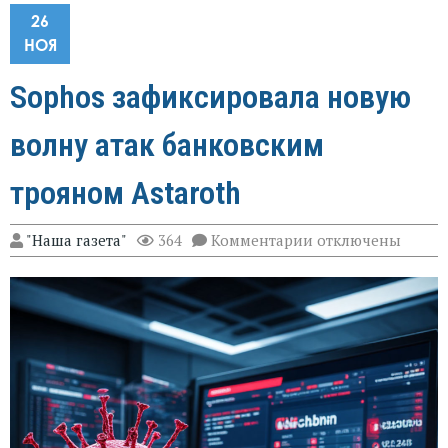
26
НОЯ
Sophos зафиксировала новую
волну атак банковским
трояном Astaroth
к
"Наша газета"
364
Комментарии
отключены
записи
Sophos
зафиксировала
новую
волну
атак
банковским
трояном
Astaroth