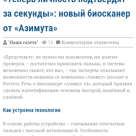
за секунды»: новый биосканер
от «Азимута»
к
"Наша газета"
75
Комментарии
отключены
записи
«Теперь
«Представьте: не нужно ни документов, ни долгих
личность
подтвердят
проверок — достаточно приложить пальцы, и система
за
мгновенно скажет, кто вы», — так эксперты описывают
секунды»:
возможности новинки от компании «Азимут» (входит в
новый
биосканер
Ростех). Речь о биосканере «Азимут А4», который призван
от
сделать идентификацию человека быстрой, надёжной и
«Азимута»
удобной.
Как устроена технология
В основе работы устройства — считывание отпечатков
пальцев с высокой детализацией. Особенность