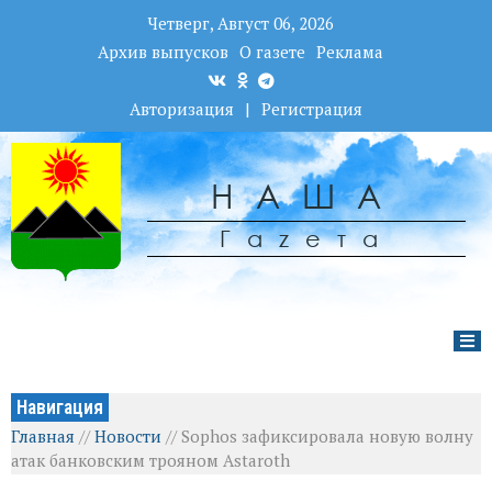
Четверг, Август 06, 2026
Архив выпусков
О газете
Реклама
Авторизация
|
Регистрация
НАША
Гаzета
Навигация
Главная
//
Новости
//
Sophos зафиксировала новую волну
атак банковским трояном Astaroth