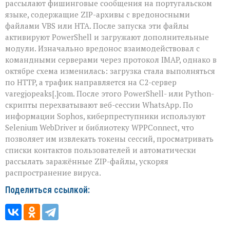
рассылают фишинговые сообщения на португальском
языке, содержащие ZIP-архивы с вредоносными
файлами VBS или HTA. После запуска эти файлы
активируют PowerShell и загружают дополнительные
модули. Изначально вредонос взаимодействовал с
командными серверами через протокол IMAP, однако в
октябре схема изменилась: загрузка стала выполняться
по HTTP, а трафик направляется на C2-сервер
varegjopeaks[.]com. После этого PowerShell- или Python-
скрипты перехватывают веб-сессии WhatsApp. По
информации Sophos, киберпреступники используют
Selenium WebDriver и библиотеку WPPConnect, что
позволяет им извлекать токены сессий, просматривать
списки контактов пользователей и автоматически
рассылать заражённые ZIP-файлы, ускоряя
распространение вируса.
Поделиться ссылкой: