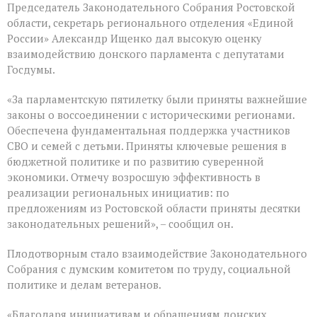
Председатель Законодательного Собрания Ростовской
Государственной
Думе
области, секретарь регионального отделения «Единой
России
России» Александр Ищенко дал высокую оценку
состоялось
взаимодействию донского парламента с депутатами
заключительное
пленарное
Госдумы.
заседание
весенней
«За парламентскую пятилетку были приняты важнейшие
сессии,
законы о воссоединении с историческими регионами.
ставшее
последним
Обеспечена фундаментальная поддержка участников
для
СВО и семей с детьми. Приняты ключевые решения в
VIII
бюджетной политике и по развитию суверенной
созыва
экономики. Отмечу возросшую эффективность в
реализации региональных инициатив: по
предложениям из Ростовской области приняты десятки
законодательных решений», – сообщил он.
Плодотворным стало взаимодействие Законодательного
Собрания с думским комитетом по труду, социальной
политике и делам ветеранов.
«Благодаря инициативам и обращениям донских