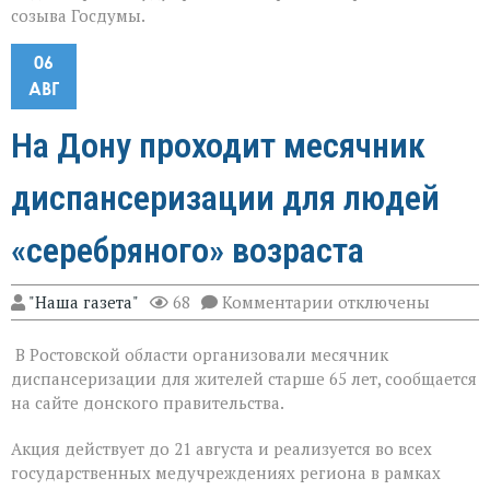
созыва Госдумы.
06
АВГ
На Дону проходит месячник
диспансеризации для людей
«серебряного» возраста
к
"Наша газета"
68
Комментарии
отключены
записи
На
В Ростовской области организовали месячник
Дону
проходит
диспансеризации для жителей старше 65 лет, сообщается
месячник
на сайте донского правительства.
диспансеризации
для
Акция действует до 21 августа и реализуется во всех
людей
«серебряного»
государственных медучреждениях региона в рамках
возраста