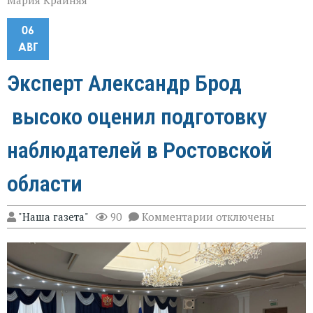
Мария Крайняя
06
АВГ
Эксперт Александр Брод
высоко оценил подготовку
наблюдателей в Ростовской
области
к
"Наша газета"
90
Комментарии
отключены
записи
Эксперт
Александр
Брод
высоко
оценил
подготовку
наблюдателей