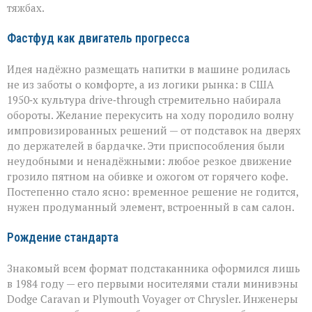
тяжбах.
Фастфуд как двигатель прогресса
Идея надёжно размещать напитки в машине родилась
не из заботы о комфорте, а из логики рынка: в США
1950‑х культура drive‑through стремительно набирала
обороты. Желание перекусить на ходу породило волну
импровизированных решений — от подставок на дверях
до держателей в бардачке. Эти приспособления были
неудобными и ненадёжными: любое резкое движение
грозило пятном на обивке и ожогом от горячего кофе.
Постепенно стало ясно: временное решение не годится,
нужен продуманный элемент, встроенный в сам салон.
Рождение стандарта
Знакомый всем формат подстаканника оформился лишь
в 1984 году — его первыми носителями стали минивэны
Dodge Caravan и Plymouth Voyager от Chrysler. Инженеры