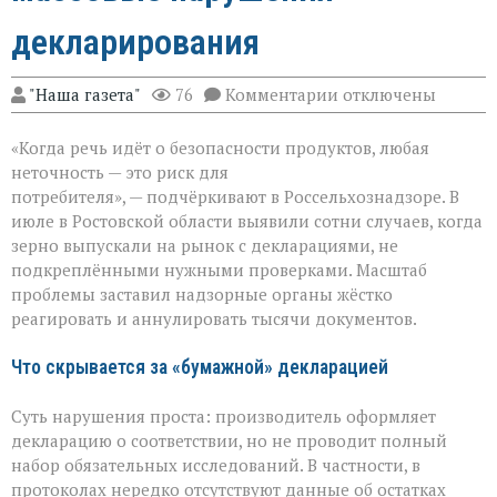
декларирования
к
"Наша газета"
76
Комментарии
отключены
записи
Зерно
«Когда речь идёт о безопасности продуктов, любая
под
прицелом:
неточность — это риск для
в
потребителя», — подчёркивают в Россельхознадзоре. В
Ростовской
июле в Ростовской области выявили сотни случаев, когда
области
вскрыли
зерно выпускали на рынок с декларациями, не
массовые
подкреплёнными нужными проверками. Масштаб
нарушения
проблемы заставил надзорные органы жёстко
декларирования
реагировать и аннулировать тысячи документов.
Что скрывается за «бумажной» декларацией
Суть нарушения проста: производитель оформляет
декларацию о соответствии, но не проводит полный
набор обязательных исследований. В частности, в
протоколах нередко отсутствуют данные об остатках