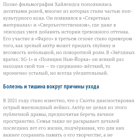
Позже фильмография Хайлендса пополнилась
десятками ролей, многие из которых стали частью поп-
культурного кода. Он появлялся в «Секретных
материалах» и «Сверхъестественном», где даже в
эпизодах умел добавить истории тревожного оттенка.
Его участие в «Фарго» в третьем сезоне стало примером
того, как зрелый актёр может придать глубину и
весомость небольшой, но поворотной роли. В «Звёздных
вратах: SG‑1» и «Полиции Нью‑Йорка» он всякий раз
находил свой тон — то сдержанно-жёсткий, то
иронично-усталый, но всегда убедительный.
Болезнь и тишина вокруг причины ухода
В 2021 году стало известно, что у Скотта диагностирован
острый миелоидный лейкоз. Актёр не делал из этого
публичной драмы, предпочитая беречь личное
пространство. Семья также не раскрывает деталей
последних лет его жизни, подчёркивая, что для них
важнее сохранить память о его творчестве, а не