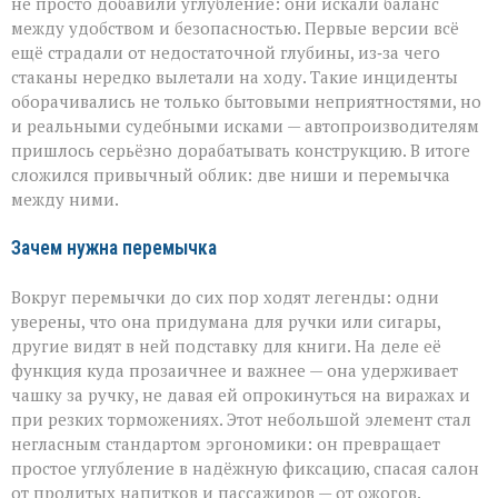
не просто добавили углубление: они искали баланс
между удобством и безопасностью. Первые версии всё
ещё страдали от недостаточной глубины, из‑за чего
стаканы нередко вылетали на ходу. Такие инциденты
оборачивались не только бытовыми неприятностями, но
и реальными судебными исками — автопроизводителям
пришлось серьёзно дорабатывать конструкцию. В итоге
сложился привычный облик: две ниши и перемычка
между ними.
Зачем нужна перемычка
Вокруг перемычки до сих пор ходят легенды: одни
уверены, что она придумана для ручки или сигары,
другие видят в ней подставку для книги. На деле её
функция куда прозаичнее и важнее — она удерживает
чашку за ручку, не давая ей опрокинуться на виражах и
при резких торможениях. Этот небольшой элемент стал
негласным стандартом эргономики: он превращает
простое углубление в надёжную фиксацию, спасая салон
от пролитых напитков и пассажиров — от ожогов.