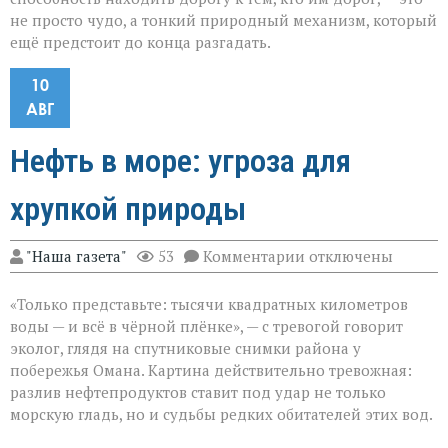
не просто чудо, а тонкий природный механизм, который
ещё предстоит до конца разгадать.
10
АВГ
Нефть в море: угроза для
хрупкой природы
к
"Наша газета"
53
Комментарии
отключены
записи
Нефть
«Только представьте: тысячи квадратных километров
в
море:
воды — и всё в чёрной плёнке», — с тревогой говорит
угроза
эколог, глядя на спутниковые снимки района у
для
побережья Омана. Картина действительно тревожная:
хрупкой
природы
разлив нефтепродуктов ставит под удар не только
морскую гладь, но и судьбы редких обитателей этих вод.