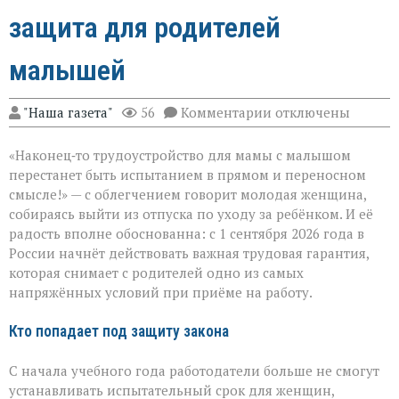
защита для родителей
малышей
к
"Наша газета"
56
Комментарии
отключены
записи
Трудоустройство
«Наконец‑то трудоустройство для мамы с малышом
без
риска:
перестанет быть испытанием в прямом и переносном
защита
смысле!» — с облегчением говорит молодая женщина,
для
собираясь выйти из отпуска по уходу за ребёнком. И её
родителей
малышей
радость вполне обоснованна: с 1 сентября 2026 года в
России начнёт действовать важная трудовая гарантия,
которая снимает с родителей одно из самых
напряжённых условий при приёме на работу.
Кто попадает под защиту закона
С начала учебного года работодатели больше не смогут
устанавливать испытательный срок для женщин,