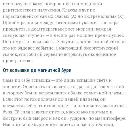
используют шкалу, построенную на мощности
рентгеновского излучения. Классы идут по
нарастающей: от самых слабых (A) до экстремальных (X).
Причём разница между соседними буквами — не пара
процентов, а десятикратный рост энергии: каждая
следующая ступень — в десять раз мощнее предыдущей.
Поэтому вспышка класса X звучит как тревожный сигнал:
это не рядовое событие, а настоящий энергетический
скачок, способный серьёзно встряхнуть околоземное
пространство.
От вспышки до магнитной бури
Сама по себе вспышка — это лишь вспышка света и
энергии. Опасность появляется тогда, когда вслед за ней
в сторону Земли устремляется облако солнечной плазмы.
Если этот поток долетает до нашей планеты, он
врезается в её магнитное поле — и начинается магнитная
буря. Её сила зависит от того, насколько плотным и
быстрым был выброс и как он «ударил» по магнитосфере.
Именно такие бури могут влиять на работу техники,