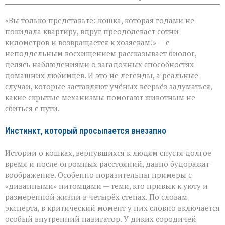
записи
Тайный
«Вы только представьте: кошка, которая годами не
компас
кошек:
покидала квартиру, вдруг преодолевает сотни
как
километров и возвращается к хозяевам!» — с
питомцы
неподдельным восхищением рассказывает биолог,
находят
дорогу
делясь наблюдениями о загадочных способностях
домой
домашних любимцев. И это не легенды, а реальные
случаи, которые заставляют учёных всерьёз задуматься,
какие скрытые механизмы помогают животным не
сбиться с пути.
Инстинкт, который просыпается внезапно
Истории о кошках, вернувшихся к людям спустя долгое
время и после огромных расстояний, давно будоражат
воображение. Особенно поразительны примеры с
«диванными» питомцами — теми, кто привык к уюту и
размеренной жизни в четырёх стенах. По словам
эксперта, в критический момент у них словно включается
особый внутренний навигатор. У диких сородичей