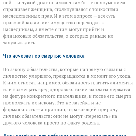
наследство:
ней — и чужой долг по алиментам?» — с недоумением
где
спрашивает женщина, столкнувшаяся с тонкостями
проходит
наследственных прав. И в этом вопросе — вся суть
граница
правовой коллизии: имущество переходит к
наследникам, а вместе с ним могут прийти и
финансовые обязательства, о которых раньше не
задумывались.
Что исчезает со смертью человека
По закону обязательства, которые напрямую связаны с
личностью умершего, прекращаются в момент его ухода.
К ним относят, например, обязанность платить алименты
или возмещать вред здоровью: такие выплаты держатся
на фигуре конкретного плательщика, и после его смерти
продолжать их некому. Это не лазейка и не
формальность — а принцип, отражающий природу
личных обязательств: они не могут «переехать» на
другого человека просто по факту родства.