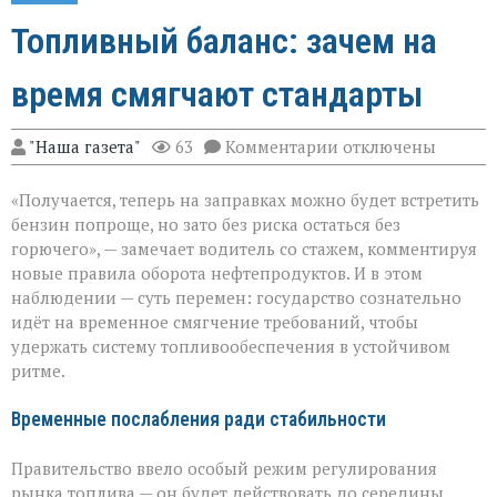
Топливный баланс: зачем на
время смягчают стандарты
к
"Наша газета"
63
Комментарии
отключены
записи
Топливный
«Получается, теперь на заправках можно будет встретить
баланс:
зачем
бензин попроще, но зато без риска остаться без
на
горючего», — замечает водитель со стажем, комментируя
время
новые правила оборота нефтепродуктов. И в этом
смягчают
стандарты
наблюдении — суть перемен: государство сознательно
идёт на временное смягчение требований, чтобы
удержать систему топливообеспечения в устойчивом
ритме.
Временные послабления ради стабильности
Правительство ввело особый режим регулирования
рынка топлива — он будет действовать до середины