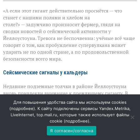
записи
Когда
«А если этот гигант действительно проснётся — что
вулкан
становится
станет с нашими полями и хлебом на
угрозой
столе?» — задумчиво произносит фермер, глядя на
урожаю
сводки новостей о сейсмической активности у
Йеллоустоуна. Тревога не беспочвенна: учёные всё чаще
говорят о том, как пробуждение супервулкана может
ударить не по одной стране, а по продовольственной
безопасности всего мира.
Сейсмические сигналы у кальдеры
Недавние подземные толчки в районе Йеллоустоуна
вновь привлекли внимание к дремлющему гиганту. В
июле там зафиксировали землетрясение магнитудой
Для повышения удобства сайта мы используем cookies
3,3 — самое мощное в этом году. Ему предшествовала
(
подробнее
). К сайту подключены сервисы Yandex.Metrika,
серия из одиннадцати более слабых колебаний. Для
LiveInternet, top.mail.ru, которые также использует файлы
специалистов такие подвижки — не просто рядовая
cookie (
подробнее
).
активность, а повод внимательнее следить за состоянием
Я согласен/согласна
магматической системы: они могут быть признаком того,