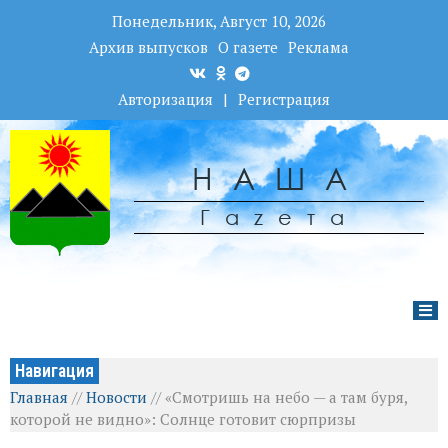
Понедельник, Август 10, 2026
Архив выпусков
О газете
Реклама
Авторизация
|
Регистрация
НАША
Гаzета
Навигация
Главная
//
Новости
//
«Смотришь на небо — а там буря,
которой не видно»: Солнце готовит сюрпризы