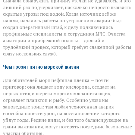
Сначала обнаружить причину утечки не удавалось, и это
лишний раз подчёркивает, насколько непросто выявлять
скрытые угрозы под водой. Когда источник всё же
нашли, начались работы по устранению аварии: был
создан оперативный штаб, к делу подключились
профильные специалисты и сотрудники МЧС. Очистка
акватории и прибрежной полосы — долгий и
трудоёмкий процесс, который требует слаженной работы
сразу нескольких служб.
Чем грозит пятно морской жизни
Для обитателей моря нефтяная плёнка — почти
приговор: она лишает воду кислорода, оседает на
перьях птиц и шерсти морских млекопитающих,
отравляет планктон и рыбу. Особенно уязвимы
заповедные зоны: там любая техногенная авария
способна нанести урон, на восстановление которого
уйдут годы. Редкие виды, и без того балансирующие на
грани выживания, могут потерять последние безопасные
участки обитания.