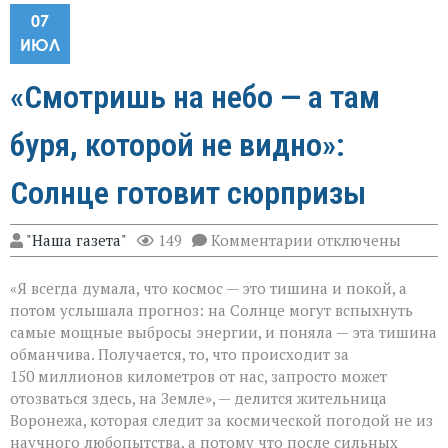
07
ИЮЛ
«Смотришь на небо — а там
буря, которой не видно»:
Солнце готовит сюрпризы
к
"Наша газета"
149
Комментарии
отключены
записи
«Смотришь
«Я всегда думала, что космос — это тишина и покой, а
на
небо — а
потом услышала прогноз: на Солнце могут вспыхнуть
там
самые мощные выбросы энергии, и поняла — эта тишина
буря,
обманчива. Получается, то, что происходит за
которой
не
150 миллионов километров от нас, запросто может
видно»:
отозваться здесь, на Земле», — делится жительница
Солнце
Воронежа, которая следит за космической погодой не из
готовит
научного любопытства, а потому что после сильных
сюрпризы