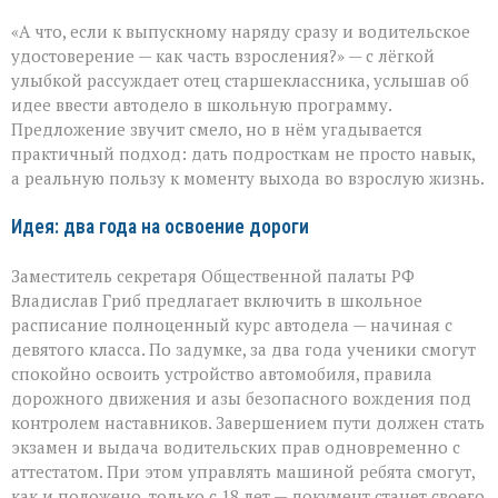
Права
«А что, если к выпускному наряду сразу и водительское
в
придачу
удостоверение — как часть взросления?» — с лёгкой
к
улыбкой рассуждает отец старшеклассника, услышав об
аттестату:
идее ввести автодело в школьную программу.
школьная
инициатива
Предложение звучит смело, но в нём угадывается
практичный подход: дать подросткам не просто навык,
а реальную пользу к моменту выхода во взрослую жизнь.
Идея: два года на освоение дороги
Заместитель секретаря Общественной палаты РФ
Владислав Гриб предлагает включить в школьное
расписание полноценный курс автодела — начиная с
девятого класса. По задумке, за два года ученики смогут
спокойно освоить устройство автомобиля, правила
дорожного движения и азы безопасного вождения под
контролем наставников. Завершением пути должен стать
экзамен и выдача водительских прав одновременно с
аттестатом. При этом управлять машиной ребята смогут,
как и положено, только с 18 лет — документ станет своего