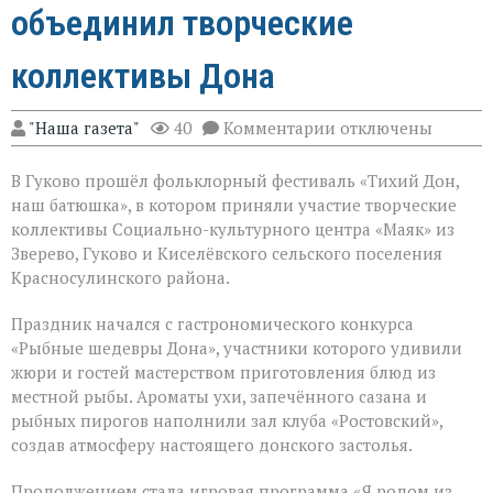
объединил творческие
коллективы Дона
к
"Наша газета"
40
Комментарии
отключены
записи
Фольклорный
В Гуково прошёл фольклорный фестиваль «Тихий Дон,
фестиваль
объединил
наш батюшка», в котором приняли участие творческие
творческие
коллективы Социально-культурного центра «Маяк» из
коллективы
Зверево, Гуково и Киселёвского сельского поселения
Дона
Красносулинского района.
Праздник начался с гастрономического конкурса
«Рыбные шедевры Дона», участники которого удивили
жюри и гостей мастерством приготовления блюд из
местной рыбы. Ароматы ухи, запечённого сазана и
рыбных пирогов наполнили зал клуба «Ростовский»,
создав атмосферу настоящего донского застолья.
Продолжением стала игровая программа «Я родом из