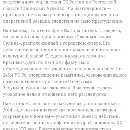
следственного управления СК России по Ростовской
области Станиславу Чубенко. Эта благодарность —
признание не только роли в организации работ, но и
оперативной реакции следствия на само преступление.
Напомним, что в сентябре 2025 года житель г. Зверево,
умышленно повредил памятник «Славным сынам
Сулина», расположенный в городском сквере. Его
действиями был причинен материальный и историко-
культурный ущерб. Следственным отделом по г.
Красный Сулин по данному факту было
незамедлительно возбуждено уголовное дело по ч. 1 ст.
243.4 УК РФ (повреждение памятника, увековечивающего
память погибших при защите Отечества).
Злоумышленник был задержан. В настоящее время
уголовное дело в отношении него расследуется.
Памятник «Славным сынам Сулина», установленный в
2014 году по инициативе красносулинцев, посвящен
современным воинам — участникам боевых действий,
погибшим в военных конфликтах второй половины XX —
начала XXI века. Восстановление монумента стало