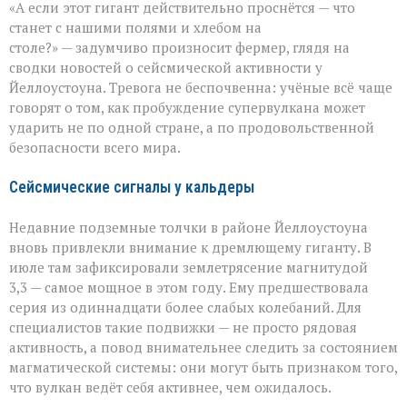
«А если этот гигант действительно проснётся — что
вулкан
становится
станет с нашими полями и хлебом на
угрозой
столе?» — задумчиво произносит фермер, глядя на
урожаю
сводки новостей о сейсмической активности у
Йеллоустоуна. Тревога не беспочвенна: учёные всё чаще
говорят о том, как пробуждение супервулкана может
ударить не по одной стране, а по продовольственной
безопасности всего мира.
Сейсмические сигналы у кальдеры
Недавние подземные толчки в районе Йеллоустоуна
вновь привлекли внимание к дремлющему гиганту. В
июле там зафиксировали землетрясение магнитудой
3,3 — самое мощное в этом году. Ему предшествовала
серия из одиннадцати более слабых колебаний. Для
специалистов такие подвижки — не просто рядовая
активность, а повод внимательнее следить за состоянием
магматической системы: они могут быть признаком того,
что вулкан ведёт себя активнее, чем ожидалось.