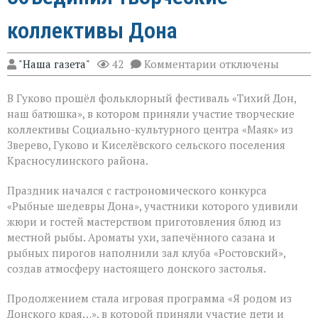
коллективы Дона
к
"Наша газета"
42
Комментарии
отключены
записи
Фольклорный
В Гуково прошёл фольклорный фестиваль «Тихий Дон,
фестиваль
объединил
наш батюшка», в котором приняли участие творческие
творческие
коллективы Социально-культурного центра «Маяк» из
коллективы
Зверево, Гуково и Киселёвского сельского поселения
Дона
Красносулинского района.
Праздник начался с гастрономического конкурса
«Рыбные шедевры Дона», участники которого удивили
жюри и гостей мастерством приготовления блюд из
местной рыбы. Ароматы ухи, запечённого сазана и
рыбных пирогов наполнили зал клуба «Ростовский»,
создав атмосферу настоящего донского застолья.
Продолжением стала игровая программа «Я родом из
Донского края…», в которой приняли участие дети и