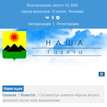
Понедельник, Август 10, 2026
Архив выпусков
О газете
Реклама
Авторизация
|
Регистрация
НАША
Гаzета
Навигация
Главная
//
Новости
//
Скульптура памяти обрела второе
дыхание после акта вандализма