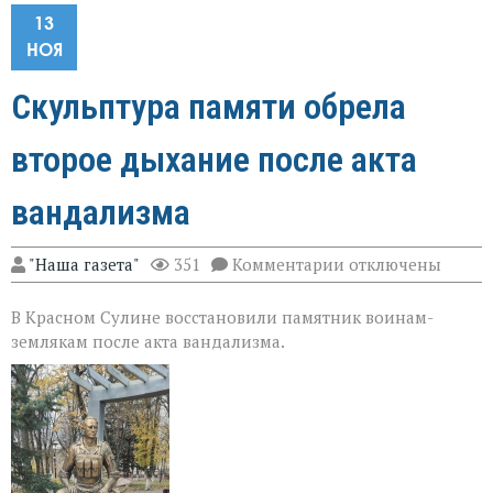
13
НОЯ
Скульптура памяти обрела
второе дыхание после акта
вандализма
к
"Наша газета"
351
Комментарии
отключены
записи
Скульптура
В Красном Сулине восстановили памятник воинам-
памяти
обрела
землякам после акта вандализма.
второе
дыхание
после
акта
вандализма