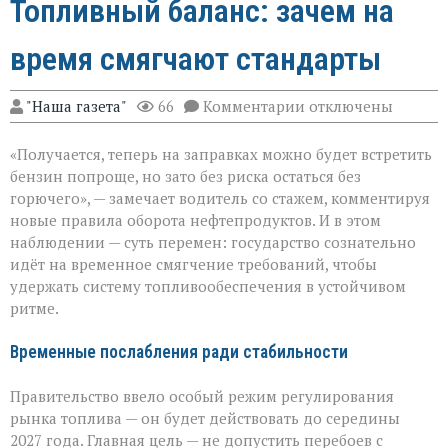
Топливный баланс: зачем на
время смягчают стандарты
к
"Наша газета"
66
Комментарии
отключены
записи
Топливный
«Получается, теперь на заправках можно будет встретить
баланс:
зачем
бензин попроще, но зато без риска остаться без
на
горючего», — замечает водитель со стажем, комментируя
время
новые правила оборота нефтепродуктов. И в этом
смягчают
стандарты
наблюдении — суть перемен: государство сознательно
идёт на временное смягчение требований, чтобы
удержать систему топливообеспечения в устойчивом
ритме.
Временные послабления ради стабильности
Правительство ввело особый режим регулирования
рынка топлива — он будет действовать до середины
2027 года. Главная цель — не допустить перебоев с