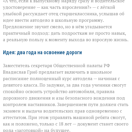
«А что, если к выпускному наряду сразу и водительское
в
придачу
удостоверение — как часть взросления?» — с лёгкой
к
улыбкой рассуждает отец старшеклассника, услышав об
аттестату:
идее ввести автодело в школьную программу.
школьная
инициатива
Предложение звучит смело, но в нём угадывается
практичный подход: дать подросткам не просто навык,
а реальную пользу к моменту выхода во взрослую жизнь.
Идея: два года на освоение дороги
Заместитель секретаря Общественной палаты РФ
Владислав Гриб предлагает включить в школьное
расписание полноценный курс автодела — начиная с
девятого класса. По задумке, за два года ученики смогут
спокойно освоить устройство автомобиля, правила
дорожного движения и азы безопасного вождения под
контролем наставников. Завершением пути должен стать
экзамен и выдача водительских прав одновременно с
аттестатом. При этом управлять машиной ребята смогут,
как и положено, только с 18 лет — документ станет своего
рода «заготовкой» на будущее.