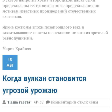
В сквере напротив храма и городском парке были
представлены театрализованные представления по
мотивам известных произведений отечественных
классиков.
Яркие костюмы эпохи позапрошлого века и
захватывающие сюжеты не оставили никого из зрителей
равнодушными.
Мария Крайняя
10
АВГ
Когда вулкан становится
угрозой урожаю
к
"Наша газета"
38
Комментарии
отключены
записи
Когда