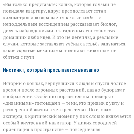
«Вы только представьте: кошка, которая годами не
компас
кошек:
покидала квартиру, вдруг преодолевает сотни
как
километров и возвращается к хозяевам!» — с
питомцы
неподдельным восхищением рассказывает биолог,
находят
дорогу
делясь наблюдениями о загадочных способностях
домой
домашних любимцев. И это не легенды, а реальные
случаи, которые заставляют учёных всерьёз задуматься,
какие скрытые механизмы помогают животным не
сбиться с пути.
Инстинкт, который просыпается внезапно
Истории о кошках, вернувшихся к людям спустя долгое
время и после огромных расстояний, давно будоражат
воображение. Особенно поразительны примеры с
«диванными» питомцами — теми, кто привык к уюту и
размеренной жизни в четырёх стенах. По словам
эксперта, в критический момент у них словно включается
особый внутренний навигатор. У диких сородичей
ориентация в пространстве — повседневная