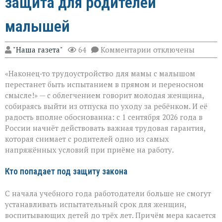
защита для родителей
малышей
к
"Наша газета"
64
Комментарии
отключены
записи
Трудоустройство
«Наконец‑то трудоустройство для мамы с малышом
без
риска:
перестанет быть испытанием в прямом и переносном
защита
смысле!» — с облегчением говорит молодая женщина,
для
собираясь выйти из отпуска по уходу за ребёнком. И её
родителей
малышей
радость вполне обоснованна: с 1 сентября 2026 года в
России начнёт действовать важная трудовая гарантия,
которая снимает с родителей одно из самых
напряжённых условий при приёме на работу.
Кто попадает под защиту закона
С начала учебного года работодатели больше не смогут
устанавливать испытательный срок для женщин,
воспитывающих детей до трёх лет. Причём мера касается