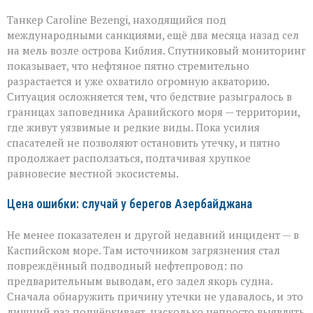
Танкер Caroline Bezengi, находящийся под
международными санкциями, ещё два месяца назад сел
на мель возле острова Киблия. Спутниковый мониторинг
показывает, что нефтяное пятно стремительно
разрастается и уже охватило огромную акваторию.
Ситуация осложняется тем, что бедствие разыгралось в
границах заповедника Аравийского моря — территории,
где живут уязвимые и редкие виды. Пока усилия
спасателей не позволяют остановить утечку, и пятно
продолжает расползаться, подтачивая хрупкое
равновесие местной экосистемы.
Цена ошибки: случай у берегов Азербайджана
Не менее показателен и другой недавний инцидент — в
Каспийском море. Там источником загрязнения стал
повреждённый подводный нефтепровод: по
предварительным выводам, его задел якорь судна.
Сначала обнаружить причину утечки не удавалось, и это
лишний раз подчёркивает, насколько непросто выявлять