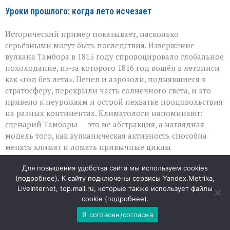
Уроки прошлого: когда лето исчезает
Исторический пример показывает, насколько
серьёзными могут быть последствия. Извержение
вулкана Тамбора в 1815 году спровоцировало глобальное
похолодание, из‑за которого 1816 год вошёл в летописи
как «год без лета». Пепел и аэрозоли, поднявшиеся в
стратосферу, перекрыли часть солнечного света, и это
привело к неурожаям и острой нехватке продовольствия
на разных континентах. Климатологи напоминают:
сценарий Тамборы — это не абстракция, а наглядная
модель того, как вулканическая активность способна
менять климат и ломать привычные циклы
выращивания урожая.
Для повышения удобства сайта мы используем cookies
(
подробнее
). К сайту подключены сервисы Yandex.Metrika,
Цепная реакция: от пепла до пустых прилавков
LiveInternet, top.mail.ru, которые также использует файлы
cookie (
подробнее
).
Если супервулкан вроде Йеллоустоуна начнёт мощное
извержение, эффект окажется куда масштабнее
Я согласен/согласна
локальных разрушений. В атмосферу поднимется