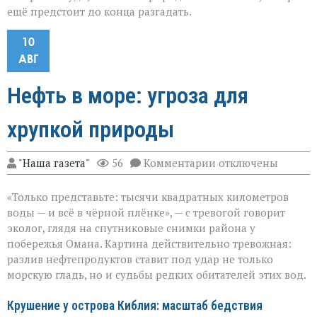
ещё предстоит до конца разгадать.
10
АВГ
Нефть в море: угроза для
хрупкой природы
к
"Наша газета"
56
Комментарии
отключены
записи
Нефть
«Только представьте: тысячи квадратных километров
в
море:
воды — и всё в чёрной плёнке», — с тревогой говорит
угроза
эколог, глядя на спутниковые снимки района у
для
побережья Омана. Картина действительно тревожная:
хрупкой
природы
разлив нефтепродуктов ставит под удар не только
морскую гладь, но и судьбы редких обитателей этих вод.
Крушение у острова Киблия: масштаб бедствия