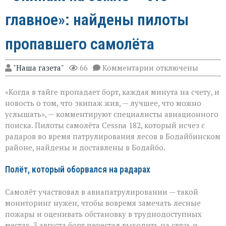
главное»: найдены пилоты
пропавшего самолёта
к
"Наша газета"
66
Комментарии
отключены
записи
«Экипаж
«Когда в тайге пропадает борт, каждая минута на счету, и
на
земле — это
новость о том, что экипаж жив, — лучшее, что можно
главное»:
услышать», — комментируют специалисты авиационного
найдены
поиска. Пилоты самолёта Cessna 182, который исчез с
пилоты
пропавшего
радаров во время патрулирования лесов в Бодайбинском
самолёта
районе, найдены и доставлены в Бодайбо.
Полёт, который оборвался на радарах
Самолёт участвовал в авиапатрулировании — такой
мониторинг нужен, чтобы вовремя замечать лесные
пожары и оценивать обстановку в труднодоступных
местах. 3 августа борт перестал выходить на связь и