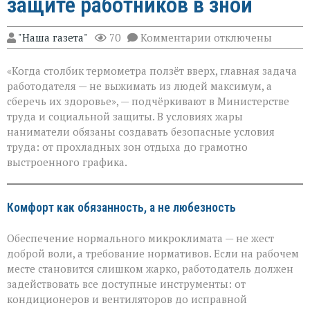
защите работников в зной
к
"Наша газета"
70
Комментарии
отключены
записи
«Жара
«Когда столбик термометра ползёт вверх, главная задача
не
должна
работодателя — не выжимать из людей максимум, а
стоить
сберечь их здоровье», — подчёркивают в Министерстве
здоровья»:
труда и социальной защиты. В условиях жары
Минтруда — о
защите
наниматели обязаны создавать безопасные условия
работников
труда: от прохладных зон отдыха до грамотно
в
выстроенного графика.
зной
Комфорт как обязанность, а не любезность
Обеспечение нормального микроклимата — не жест
доброй воли, а требование нормативов. Если на рабочем
месте становится слишком жарко, работодатель должен
задействовать все доступные инструменты: от
кондиционеров и вентиляторов до исправной