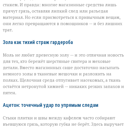
идеальной
стажем. И правда: многие магазинные средства лишь
чистоты
прячут грязь, оставляя липкий след или разъедая
материал. Но если присмотреться к привычным вещам,
они легко превращаются в помощников — и без лишних
трат.
Зола как тихий страж гардероба
Моль не любит древесную золу — и это отличная новость
для тех, кто бережёт шерстяные свитера и меховые
детали. Вместо магазинных саше достаточно насыпать
немного золы в тканевые мешочки и разложить на
полках. Щелочная среда отпугивает насекомых, а ткань
остаётся нетронутой химией — никаких резких запахов и
пятен.
Ацетон: точечный удар по упрямым следам
Стыки плитки и швы между кафелем часто собирают
въевшуюся грязь, которую губка не берёт. Здесь выручает