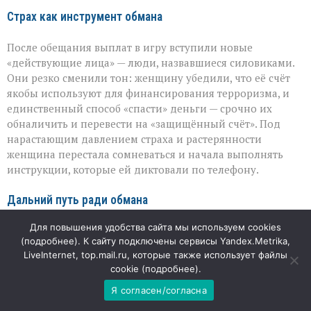
Страх как инструмент обмана
После обещания выплат в игру вступили новые
«действующие лица» — люди, назвавшиеся силовиками.
Они резко сменили тон: женщину убедили, что её счёт
якобы используют для финансирования терроризма, и
единственный способ «спасти» деньги — срочно их
обналичить и перевести на «защищённый счёт». Под
нарастающим давлением страха и растерянности
женщина перестала сомневаться и начала выполнять
инструкции, которые ей диктовали по телефону.
Дальний путь ради обмана
Для повышения удобства сайта мы используем cookies
Аферисты не ограничились переводом средств: они
(
подробнее
). К сайту подключены сервисы Yandex.Metrika,
убедили женщину лично доставить наличные в столицу.
LiveInternet, top.mail.ru, которые также использует файлы
Она купила билет, прилетела в Москву и встретилась с
cookie (
подробнее
).
курьером. Финальным штрихом стала отработанная
Я согласен/согласна
деталь: незнакомец произнёс заранее оговорённое
кодовое слово — и этого оказалось достаточно, чтобы