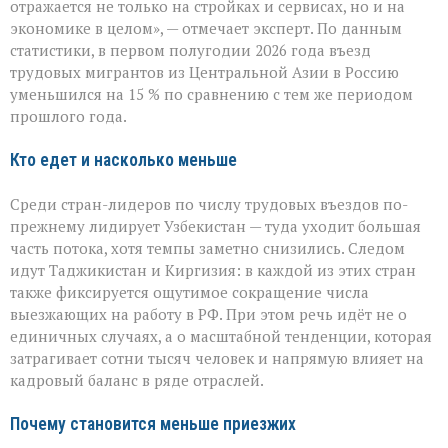
чувствует
отражается не только на стройках и сервисах, но и на
перемену»:
экономике в целом», — отмечает эксперт. По данным
поток
статистики, в первом полугодии 2026 года въезд
трудовых
мигрантов
трудовых мигрантов из Центральной Азии в Россию
в
уменьшился на 15 % по сравнению с тем же периодом
РФ
прошлого года.
сокращается
Кто едет и насколько меньше
Среди стран-лидеров по числу трудовых въездов по-
прежнему лидирует Узбекистан — туда уходит большая
часть потока, хотя темпы заметно снизились. Следом
идут Таджикистан и Киргизия: в каждой из этих стран
также фиксируется ощутимое сокращение числа
выезжающих на работу в РФ. При этом речь идёт не о
единичных случаях, а о масштабной тенденции, которая
затрагивает сотни тысяч человек и напрямую влияет на
кадровый баланс в ряде отраслей.
Почему становится меньше приезжих