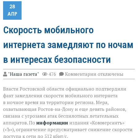
28
АПР
Скорость мобильного
интернета замедляют по ночам
в интересах безопасности
к
"Наша газета"
476
Комментарии
отключены
записи
Скорость
Власти Ростовской области официально подтвердили
мобильного
интернета
факт замедления скорости мобильного интернета
замедляют
в ночное время на территории региона. Мера,
по
охватывающая Ростов-на-Дону и еще девять районов,
ночам
в
связана с угрозами атак беспилотных летательных
интересах
аппаратов. По
информации
издания «Коммерсантъ»
безопасности
(«Ъ»), ограничение предусматривает снижение скорости
доступа к сети до 512 кбит/с.