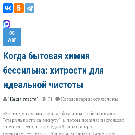
08
АВГ
Когда бытовая химия
бессильна: хитрости для
идеальной чистоты
к
"Наша газета"
71
Комментарии
отключены
записи
Когда
«Знаете, я годами скупала флаконы с обещаниями
бытовая
химия
“стерильности за минуту”, а потом поняла: настоящая
бессильна:
чистота — это не про едкий запах, а про
хитрости
смекалку», — делится Марина, хозяйка с 15‑летним
для