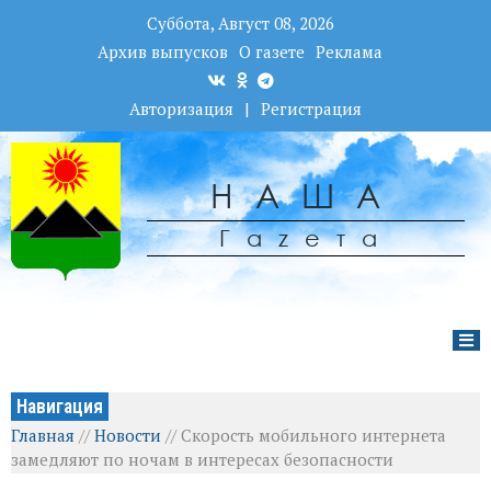
Суббота, Август 08, 2026
Архив выпусков
О газете
Реклама
Авторизация
|
Регистрация
НАША
Гаzета
Навигация
Главная
//
Новости
//
Скорость мобильного интернета
замедляют по ночам в интересах безопасности