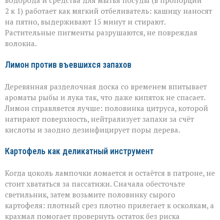
водорода и средства для мытья посуды (в пропорции
2 к 1) работает как мягкий отбеливатель: кашицу наносят
на пятно, выдерживают 15 минут и стирают.
Растительные пигменты разрушаются, не повреждая
волокна.
Лимон против въевшихся запахов
Деревянная разделочная доска со временем впитывает
ароматы рыбы и лука так, что даже кипяток не спасает.
Лимон справляется лучше: половинка цитруса, которой
натирают поверхность, нейтрализует запахи за счёт
кислоты и заодно дезинфицирует поры дерева.
Картофель как деликатный инструмент
Когда цоколь лампочки ломается и остаётся в патроне, не
стоит хвататься за пассатижи. Сначала обесточьте
светильник, затем возьмите половинку сырого
картофеля: плотный срез плотно прилегает к осколкам, а
крахмал помогает провернуть остаток без риска