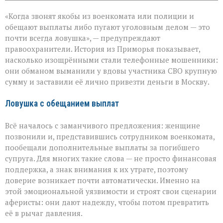
записи
«Они
«Когда звонят якобы из военкомата или полиции и
сыграли
на
обещают выплаты либо пугают уголовным делом — это
самом
почти всегда ловушка», — предупреждают
больном»:
правоохранители. История из Приморья показывает,
вдова
военного
насколько изощрёнными стали телефонные мошенники:
лишилась
они обманом выманили у вдовы участника СВО крупную
миллионов
сумму и заставили её лично привезти деньги в Москву.
из‑за
аферистов
Ловушка с обещанием выплат
Всё началось с заманчивого предложения: женщине
позвонили и, представившись сотрудником военкомата,
пообещали дополнительные выплаты за погибшего
супруга. Для многих такие слова — не просто финансовая
поддержка, а знак внимания к их утрате, поэтому
доверие возникает почти автоматически. Именно на
этой эмоциональной уязвимости и строят свои сценарии
аферисты: они дают надежду, чтобы потом превратить
её в рычаг давления.