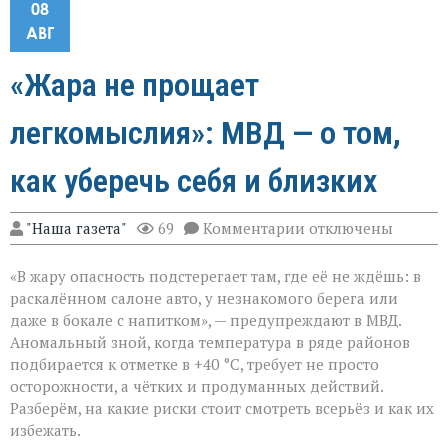
08
АВГ
«Жара не прощает
легкомыслия»: МВД — о том,
как уберечь себя и близких
к
"Наша газета"
69
Комментарии
отключены
записи
«Жара
«В жару опасность подстерегает там, где её не ждёшь: в
не
прощает
раскалённом салоне авто, у незнакомого берега или
легкомыслия»:
даже в бокале с напитком», — предупреждают в МВД.
МВД — о
Аномальный зной, когда температура в ряде районов
том,
как
подбирается к отметке в +40 °C, требует не просто
уберечь
осторожности, а чётких и продуманных действий.
себя
Разберём, на какие риски стоит смотреть всерьёз и как их
и
избежать.
близких