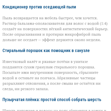
Кондиционер против оседающей пыли
Пыль возвращается на мебель быстрее, чем хочется.
Раствор бальзама‑ополаскивателя для волос с водой (1:4)
создаёт на поверхностях лёгкий антистатический барьер.
После опрыскивания и протирки микрофиброй пыль
дольше не оседает — эффект держится около недели.
Стиральный порошок как помощник в санузле
Известковый налёт и ржавые потёки в унитазе
поддаются сухим гранулам стирального порошка.
Посыпьте ими внутреннюю поверхность, сбрызните
водой и оставьте на полчаса. Абразивные частицы
разрыхляют отложения, а после смыва не остаётся ни
следа, ни резкого запаха.
Пузырчатая плёнка: простой способ собрать шерсть
Шерсть питомцев и волосы на полу сбиваются в комки и