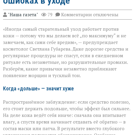
ошибках в уходе
к
"Наша газета"
79
Комментарии
отключены
записи
«Вы
«Иногда самый старательный уход работает против
думаете,
что
кожи — потому что мы делаем всё „по максимуму“ и не
ухаживаете,
замечаем, как сами себе вредим», — предупреждает
а
косметолог Светлана Губарева. Даже дорогие средства и
на
деле
регулярные процедуры не спасут, если в ежедневном
ускоряете
ритуале есть незаметные, но разрушительные промахи.
старение»:
Разберём, какие привычки незаметно приближают
косметолог
появление морщин и тусклый тон.
о
скрытых
ошибках
Когда «дольше» — значит хуже
в
уходе
Распространённое заблуждение: если средство полезно,
его стоит держать подольше, чтобы эффект был сильнее.
На деле кожа ведёт себя иначе: сначала она впитывает
влагу, а спустя время начинает отдавать её обратно — в
состав маски или патча. В результате вместо глубокого