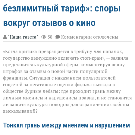
безлимитный тариф»: споры
вокруг отзывов о кино
к
"Наша газета"
58
Комментарии
отключены
записи
«Свобода
«Когда критика превращается в трибуну для нападок,
слова — не
безлимитный
государство вынуждено включать стоп‑кран», — заявила
тариф»:
представитель культурной сферы, комментируя волну
споры
штрафов за отзывы о новой части популярной
вокруг
отзывов
франшизы. Ситуация с наказанием пользователей
о
соцсетей за негативные оценки фильма вызвала в
кино
обществе бурные дебаты: где проходит грань между
личным мнением и нарушением правил, и не становится
ли защита культуры поводом для ограничения свободы
высказываний?
Тонкая грань между мнением и нарушением