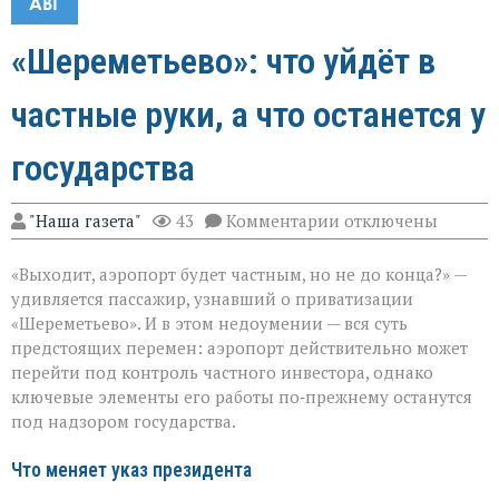
АВГ
«Шереметьево»: что уйдёт в
частные руки, а что останется у
государства
к
"Наша газета"
43
Комментарии
отключены
записи
«Шереметьево»:
«Выходит, аэропорт будет частным, но не до конца?» —
что
уйдёт
удивляется пассажир, узнавший о приватизации
в
«Шереметьево». И в этом недоумении — вся суть
частные
предстоящих перемен: аэропорт действительно может
руки,
а
перейти под контроль частного инвестора, однако
что
ключевые элементы его работы по‑прежнему останутся
останется
под надзором государства.
у
государства
Что меняет указ президента