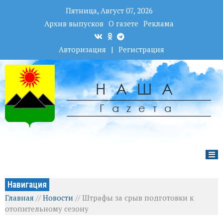
Пятница, Август 07, 2026
Архив выпусков
О газете
Реклама
Авторизация
|
Регистрация
НАША
Гаzета
Навигация
Главная
//
Новости
//
Штрафы за срыв подготовки к
отопительному сезону