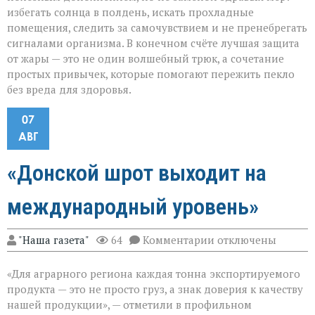
избегать солнца в полдень, искать прохладные
помещения, следить за самочувствием и не пренебрегать
сигналами организма. В конечном счёте лучшая защита
от жары — это не один волшебный трюк, а сочетание
простых привычек, которые помогают пережить пекло
без вреда для здоровья.
07
АВГ
«Донской шрот выходит на
международный уровень»
к
"Наша газета"
64
Комментарии
отключены
записи
«Донской
«Для аграрного региона каждая тонна экспортируемого
шрот
выходит
продукта — это не просто груз, а знак доверия к качеству
на
нашей продукции», — отметили в профильном
международный