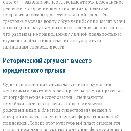
опыте», — заявили эксперты, комментируя резонансное
но
решение, которое меняет отношение к практике
и
пропуск?» — о
покровительства в профессиональной среде. Эта
новом
трактовка вызвала волну обсуждений: одни видят в ней
взгляде
возвращение к культурным истокам, другие опасаются,
на
что размывание границ между личной лояльностью и
кумовство
служебной объективностью может ударить по
принципам справедливости.
Исторический аргумент вместо
юридического ярлыка
Судебная инстанция отказалась считать кумовство
негативным фактором в разбирательствах, опираясь на
этнографические исследования. Специалисты
подчёркивают, что практика покровительства
родственникам и близким существовала веками и
воспринималась как естественная форма социальной
поддержки. Теперь этот культурный пласт становится
основанием для пересмотра подходов: формулировки,