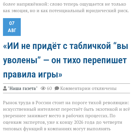
более напряжённой: слово теперь ощущается не только
как эмоция, но и как потенциальный юридический риск.
07
АВГ
«ИИ не придёт с табличкой “вы
уволены” — он тихо перепишет
правила игры»
к
"Наша газета"
60
Комментарии
отключены
записи
«ИИ
Рынок труда в России стоит на пороге тихой революции:
не
придёт
искусственный интеллект перестаёт быть экзотикой и всё
с
увереннее занимает место в рабочих процессах. По
табличкой
оценкам экспертов, уже к концу 2026 года до четверти
“вы
уволены” — он
типовых функций в компаниях могут выполнять