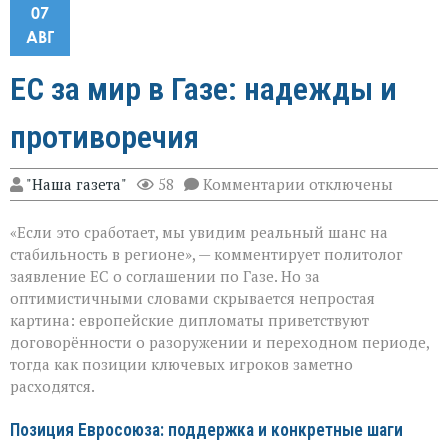
07
АВГ
ЕС за мир в Газе: надежды и
противоречия
к
"Наша газета"
58
Комментарии
отключены
записи
ЕС
«Если это сработает, мы увидим реальный шанс на
за
мир
стабильность в регионе», — комментирует политолог
в
заявление ЕС о соглашении по Газе. Но за
Газе:
оптимистичными словами скрывается непростая
надежды
и
картина: европейские дипломаты приветствуют
противоречия
договорённости о разоружении и переходном периоде,
тогда как позиции ключевых игроков заметно
расходятся.
Позиция Евросоюза: поддержка и конкретные шаги