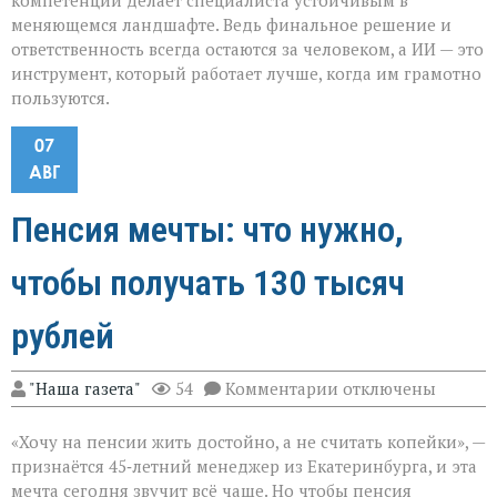
компетенций делает специалиста устойчивым в
меняющемся ландшафте. Ведь финальное решение и
ответственность всегда остаются за человеком, а ИИ — это
инструмент, который работает лучше, когда им грамотно
пользуются.
07
АВГ
Пенсия мечты: что нужно,
чтобы получать 130 тысяч
рублей
к
"Наша газета"
54
Комментарии
отключены
записи
Пенсия
«Хочу на пенсии жить достойно, а не считать копейки», —
мечты:
что
признаётся 45‑летний менеджер из Екатеринбурга, и эта
нужно,
мечта сегодня звучит всё чаще. Но чтобы пенсия