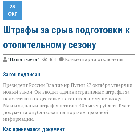
28
ОКТ
Штрафы за срыв подготовки к
отопительному сезону
к
"Наша газета"
464
Комментарии
отключены
записи
Штрафы
Закон подписан
за
срыв
Президент России Владимир Путин 27 октября утвердил
подготовки
к
новый закон. Он вводит административные штрафы за
отопительному
недостатки в подготовке к отопительному периоду.
сезону
Максимальный штраф достигает 40 тысяч рублей. Текст
документа опубликован на портале правовой
информации.
Как принимался документ