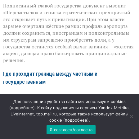
Подписанный главой государства документ выводит
«Шереметьево» из списка стратегических предприятий —
это открывает путь к приватизации. При этом власти
заранее очертили жёсткие рамки: профиль аэропорта
должен сохраниться, иностранцам и подконтрольным
им структурам запрещено приобретать доли, а у
государства останется особый рычаг влияния — «золотая
акция», дающая право блокировать принципиальные
решения.
Где проходит граница между частным и
государственным
Эксперты подчёркивают: важно не смешивать понятия
Для повышения удобства сайта мы используем cookies
«аэропорт» и «аэродром». Под приватизацию попадёт в
(
подробнее
). К сайту подключены сервисы Yandex.Metrika,
первую очередь пассажирская часть — терминалы, зоны
LiveInternet, top.mail.ru, которые также использует файлы
ожидания, парковки, подъезды, сервисные объекты.
cookie (
подробнее
).
Именно эти пространства приносят основной доход и
потому интересны инвестору: их развитие напрямую
Я согласен/согласна
влияет на комфорт пассажиров и выручку.