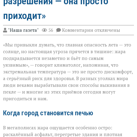
разрешения — она просто
приходит»
к
"Наша газета"
56
Комментарии
отключены
записи
«Жара
«Мы привыкли думать, что главная опасность лета — это
не
просит
солнце, но настоящая угроза прячется в тишине: жара
разрешения — она
подкрадывается незаметно и бьёт по самым
просто
уязвимым», — говорит климатолог, напоминая, что
приходит»
экстремальная температура — это не просто дискомфорт,
а серьёзный риск для здоровья. В разных уголках мира
люди веками вырабатывали свои способы выживания в
пекле — и многие из этих приёмов сегодня могут
пригодиться и нам.
Когда город становится печью
В мегаполисах жара ощущается особенно остро:
раскалённый асфальт, перегретые здания и плотная