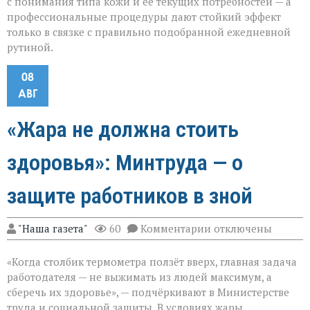
с понимания типа кожи и её текущих потребностей — а
профессиональные процедуры дают стойкий эффект
только в связке с правильно подобранной ежедневной
рутиной.
08
АВГ
«Жара не должна стоить
здоровья»: Минтруда — о
защите работников в зной
к
"Наша газета"
60
Комментарии
отключены
записи
«Жара
«Когда столбик термометра ползёт вверх, главная задача
не
должна
работодателя — не выжимать из людей максимум, а
стоить
сберечь их здоровье», — подчёркивают в Министерстве
здоровья»:
труда и социальной защиты. В условиях жары