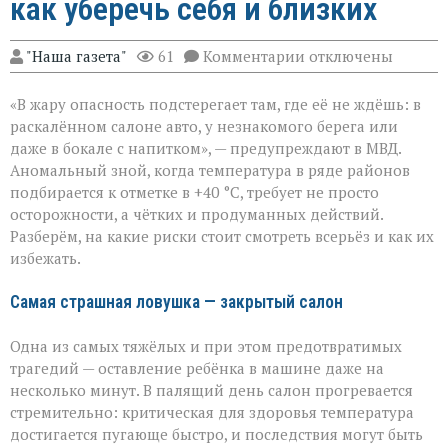
как уберечь себя и близких
к
"Наша газета"
61
Комментарии
отключены
записи
«Жара
«В жару опасность подстерегает там, где её не ждёшь: в
не
прощает
раскалённом салоне авто, у незнакомого берега или
легкомыслия»:
даже в бокале с напитком», — предупреждают в МВД.
МВД — о
Аномальный зной, когда температура в ряде районов
том,
как
подбирается к отметке в +40 °C, требует не просто
уберечь
осторожности, а чётких и продуманных действий.
себя
Разберём, на какие риски стоит смотреть всерьёз и как их
и
избежать.
близких
Самая страшная ловушка — закрытый салон
Одна из самых тяжёлых и при этом предотвратимых
трагедий — оставление ребёнка в машине даже на
несколько минут. В палящий день салон прогревается
стремительно: критическая для здоровья температура
достигается пугающе быстро, и последствия могут быть