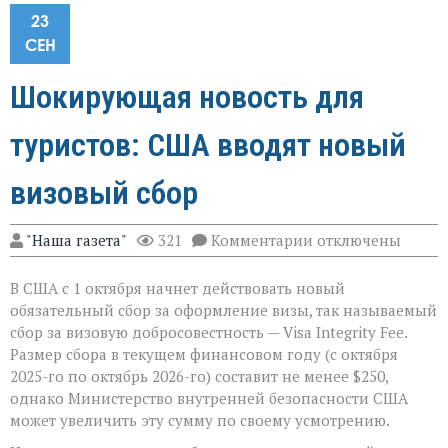
23
СЕН
Шокирующая новость для
туристов: США вводят новый
визовый сбор
к
"Наша газета"
321
Комментарии
отключены
записи
Шокирующая
В США с 1 октября начнет действовать новый
новость
для
обязательный сбор за оформление визы, так называемый
туристов:
сбор за визовую добросовестность — Visa Integrity Fee.
США
Размер сбора в текущем финансовом году (с октября
вводят
новый
2025-го по октябрь 2026-го) составит не менее $250,
визовый
однако Министерство внутренней безопасности США
сбор
может увеличить эту сумму по своему усмотрению.