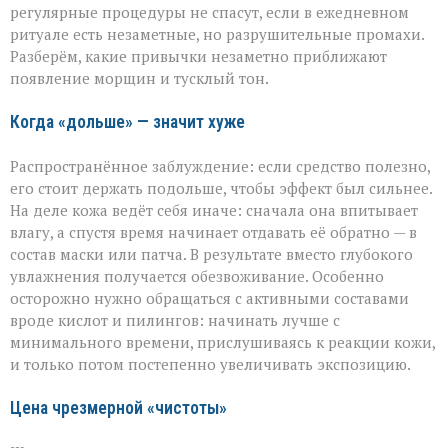
деле
регулярные процедуры не спасут, если в ежедневном
ускоряете
ритуале есть незаметные, но разрушительные промахи.
старение»:
Разберём, какие привычки незаметно приближают
косметолог
появление морщин и тусклый тон.
о
скрытых
ошибках
Когда «дольше» — значит хуже
в
уходе
Распространённое заблуждение: если средство полезно,
его стоит держать подольше, чтобы эффект был сильнее.
На деле кожа ведёт себя иначе: сначала она впитывает
влагу, а спустя время начинает отдавать её обратно — в
состав маски или патча. В результате вместо глубокого
увлажнения получается обезвоживание. Особенно
осторожно нужно обращаться с активными составами
вроде кислот и пилингов: начинать лучше с
минимального времени, прислушиваясь к реакции кожи,
и только потом постепенно увеличивать экспозицию.
Цена чрезмерной «чистоты»