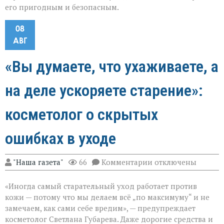
его пригодным и безопасным.
08
АВГ
«Вы думаете, что ухаживаете, а
на деле ускоряете старение»:
косметолог о скрытых
ошибках в уходе
к
"Наша газета"
66
Комментарии
отключены
записи
«Вы
«Иногда самый старательный уход работает против
думаете,
что
кожи — потому что мы делаем всё „по максимуму“ и не
ухаживаете,
замечаем, как сами себе вредим», — предупреждает
а
косметолог Светлана Губарева. Даже дорогие средства и
на