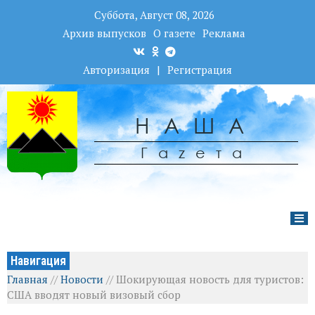
Суббота, Август 08, 2026
Архив выпусков
О газете
Реклама
Авторизация
|
Регистрация
НАША
Гаzета
Навигация
Главная
//
Новости
//
Шокирующая новость для туристов:
США вводят новый визовый сбор