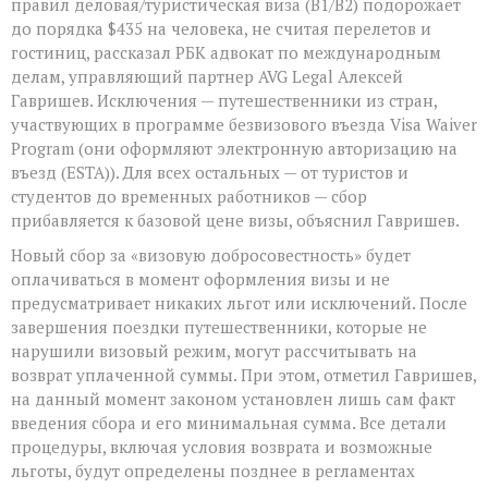
правил деловая/туристическая виза (B1/B2) подорожает
до порядка $435 на человека, не считая перелетов и
гостиниц, рассказал РБК адвокат по международным
делам, управляющий партнер AVG Legal Алексей
Гавришев. Исключения — путешественники из стран,
участвующих в программе безвизового въезда Visa Waiver
Program (они оформляют электронную авторизацию на
въезд (ESTA)). Для всех остальных — от туристов и
студентов до временных работников — сбор
прибавляется к базовой цене визы, объяснил Гавришев.
Новый сбор за «визовую добросовестность» будет
оплачиваться в момент оформления визы и не
предусматривает никаких льгот или исключений. После
завершения поездки путешественники, которые не
нарушили визовый режим, могут рассчитывать на
возврат уплаченной суммы. При этом, отметил Гавришев,
на данный момент законом установлен лишь сам факт
введения сбора и его минимальная сумма. Все детали
процедуры, включая условия возврата и возможные
льготы, будут определены позднее в регламентах