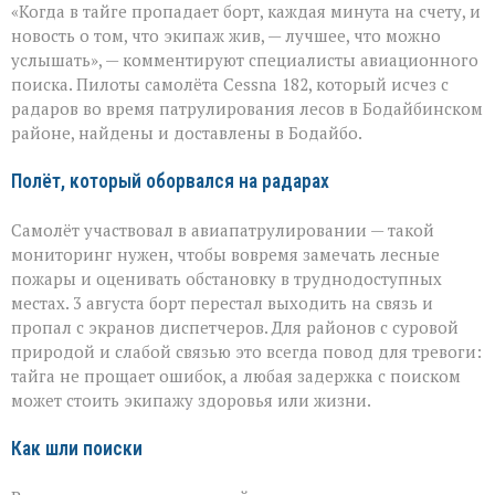
«Когда в тайге пропадает борт, каждая минута на счету, и
на
земле — это
новость о том, что экипаж жив, — лучшее, что можно
главное»:
услышать», — комментируют специалисты авиационного
найдены
поиска. Пилоты самолёта Cessna 182, который исчез с
пилоты
пропавшего
радаров во время патрулирования лесов в Бодайбинском
самолёта
районе, найдены и доставлены в Бодайбо.
Полёт, который оборвался на радарах
Самолёт участвовал в авиапатрулировании — такой
мониторинг нужен, чтобы вовремя замечать лесные
пожары и оценивать обстановку в труднодоступных
местах. 3 августа борт перестал выходить на связь и
пропал с экранов диспетчеров. Для районов с суровой
природой и слабой связью это всегда повод для тревоги:
тайга не прощает ошибок, а любая задержка с поиском
может стоить экипажу здоровья или жизни.
Как шли поиски