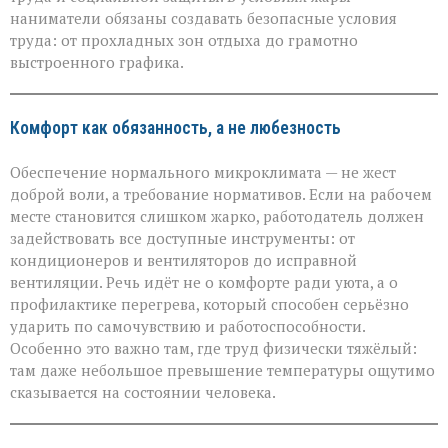
Минтруда — о
защите
наниматели обязаны создавать безопасные условия
работников
труда: от прохладных зон отдыха до грамотно
в
выстроенного графика.
зной
Комфорт как обязанность, а не любезность
Обеспечение нормального микроклимата — не жест
доброй воли, а требование нормативов. Если на рабочем
месте становится слишком жарко, работодатель должен
задействовать все доступные инструменты: от
кондиционеров и вентиляторов до исправной
вентиляции. Речь идёт не о комфорте ради уюта, а о
профилактике перегрева, который способен серьёзно
ударить по самочувствию и работоспособности.
Особенно это важно там, где труд физически тяжёлый:
там даже небольшое превышение температуры ощутимо
сказывается на состоянии человека.