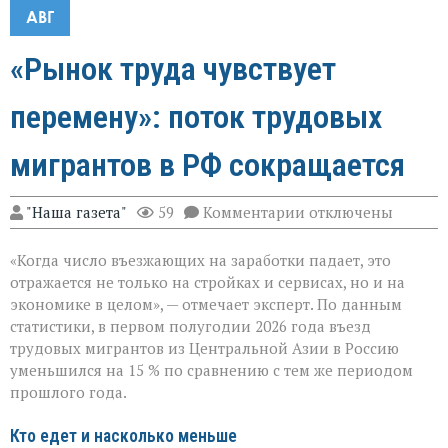
АВГ
«Рынок труда чувствует
перемену»: поток трудовых
мигрантов в РФ сокращается
к
"Наша газета"
59
Комментарии
отключены
записи
«Рынок
«Когда число въезжающих на заработки падает, это
труда
чувствует
отражается не только на стройках и сервисах, но и на
перемену»:
экономике в целом», — отмечает эксперт. По данным
поток
статистики, в первом полугодии 2026 года въезд
трудовых
мигрантов
трудовых мигрантов из Центральной Азии в Россию
в
уменьшился на 15 % по сравнению с тем же периодом
РФ
прошлого года.
сокращается
Кто едет и насколько меньше