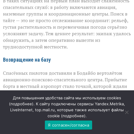
В таких ситуациях на первый план выходит слаженность
спасательных служб: в работу включаются авиация,
наземные группы и координационные центры. Поиск в
тайге — это не просто отслеживание координат: рельеф,
густая растительность и переменчивая погода серьёзно
усложняют задачу. Тем ценнее результат: экипаж удалось
обнаружить, а затем оперативно вывезти из
труднодоступной местности.
Возвращение на базу
Спасённых пилотов доставили в Бодайбо вертолётом
авиационно‑поисково‑спасательного центра. Прибытие
борта в местный аэропорт стало точкой, которой ждали
многие: родственники, коллеги, все, кто следил за
Для повышения удобства сайта мы используем cookies
развитием событий. Сам факт, что экипаж эвакуирован в
(
подробнее
). К сайту подключены сервисы Yandex.Metrika,
целости, воспринимается как серьёзная удача — в
LiveInternet, top.mail.ru, которые также использует файлы
условиях дикой природы благополучный исход не
cookie (
подробнее
).
гарантирован даже при самых чётких планах.
Я согласен/согласна
08