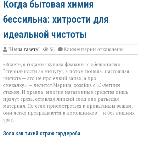
Когда бытовая химия
бессильна: хитрости для
идеальной чистоты
к
"Наша газета"
56
Комментарии
отключены
записи
Когда
«Знаете, я годами скупала флаконы с обещаниями
бытовая
химия
“стерильности за минуту”, а потом поняла: настоящая
бессильна:
чистота — это не про едкий запах, а про
хитрости
смекалку», — делится Марина, хозяйка с 15‑летним
для
идеальной
стажем. И правда: многие магазинные средства лишь
чистоты
прячут грязь, оставляя липкий след или разъедая
материал. Но если присмотреться к привычным вещам,
они легко превращаются в помощников — и без лишних
трат.
Зола как тихий страж гардероба