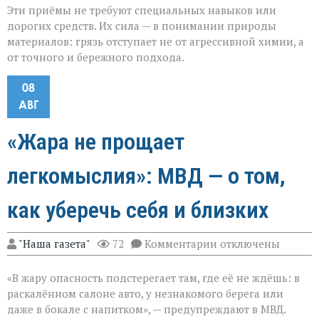
Эти приёмы не требуют специальных навыков или
дорогих средств. Их сила — в понимании природы
материалов: грязь отступает не от агрессивной химии, а
от точного и бережного подхода.
08
АВГ
«Жара не прощает
легкомыслия»: МВД — о том,
как уберечь себя и близких
к
"Наша газета"
72
Комментарии
отключены
записи
«Жара
«В жару опасность подстерегает там, где её не ждёшь: в
не
прощает
раскалённом салоне авто, у незнакомого берега или
легкомыслия»:
даже в бокале с напитком», — предупреждают в МВД.
МВД — о