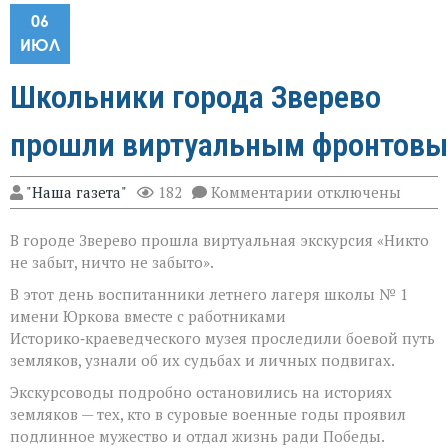
06
ИЮЛ
Школьники города Зверево
прошли виртуальным фронтовы
к
"Наша газета"
182
Комментарии
отключены
записи
Школьники город
В городе Зверево прошла виртуальная экскурсия «Никто
Зверево
прошли виртуаль
не забыт, ничто не забыто».
В этот день воспитанники летнего лагеря школы № 1
имени Юркова вместе с работниками
Историко‑краеведческого музея проследили боевой путь
земляков, узнали об их судьбах и личных подвигах.
Экскурсоводы подробно остановились на историях
земляков — тех, кто в суровые военные годы проявил
подлинное мужество и отдал жизнь ради Победы.