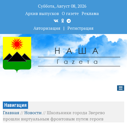
Суббота, Август 08, 2026
Архив выпусков
О газете
Реклама
Авторизация
|
Регистрация
НАША
Гаzета
Навигация
Главная
//
Новости
//
Школьники города Зверево
прошли виртуальным фронтовым путем героев