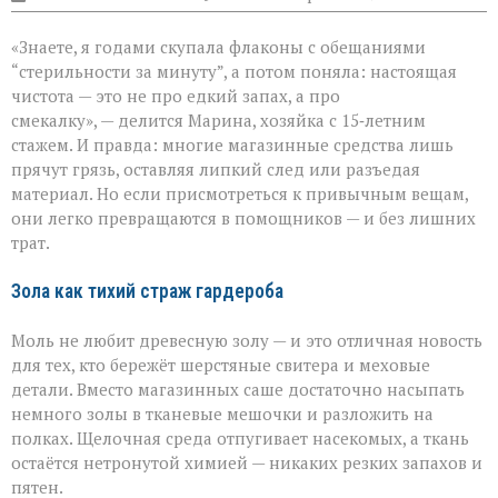
записи
Когда
«Знаете, я годами скупала флаконы с обещаниями
бытовая
химия
“стерильности за минуту”, а потом поняла: настоящая
бессильна:
чистота — это не про едкий запах, а про
хитрости
смекалку», — делится Марина, хозяйка с 15‑летним
для
идеальной
стажем. И правда: многие магазинные средства лишь
чистоты
прячут грязь, оставляя липкий след или разъедая
материал. Но если присмотреться к привычным вещам,
они легко превращаются в помощников — и без лишних
трат.
Зола как тихий страж гардероба
Моль не любит древесную золу — и это отличная новость
для тех, кто бережёт шерстяные свитера и меховые
детали. Вместо магазинных саше достаточно насыпать
немного золы в тканевые мешочки и разложить на
полках. Щелочная среда отпугивает насекомых, а ткань
остаётся нетронутой химией — никаких резких запахов и
пятен.