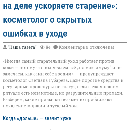
на деле ускоряете старение»:
косметолог о скрытых
ошибках в уходе
к
"Наша газета"
84
Комментарии
отключены
записи
«Вы
«Иногда самый старательный уход работает против
думаете,
что
кожи — потому что мы делаем всё „по максимуму“ и не
ухаживаете,
замечаем, как сами себе вредим», — предупреждает
а
косметолог Светлана Губарева. Даже дорогие средства и
на
деле
регулярные процедуры не спасут, если в ежедневном
ускоряете
ритуале есть незаметные, но разрушительные промахи.
старение»:
Разберём, какие привычки незаметно приближают
косметолог
появление морщин и тусклый тон.
о
скрытых
ошибках
Когда «дольше» — значит хуже
в
уходе