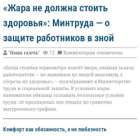
«Жара не должна стоить
здоровья»: Минтруда — о
защите работников в зной
к
"Наша газета"
72
Комментарии
отключены
записи
«Жара
«Когда столбик термометра ползёт вверх, главная задача
не
должна
работодателя — не выжимать из людей максимум, а
стоить
сберечь их здоровье», — подчёркивают в Министерстве
здоровья»:
труда и социальной защиты. В условиях жары
Минтруда — о
защите
наниматели обязаны создавать безопасные условия
работников
труда: от прохладных зон отдыха до грамотно
в
выстроенного графика.
зной
Комфорт как обязанность, а не любезность