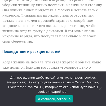
убедили женщину лично доставить наличные в столицу.
Она купила билет, прилетела в Москву и встретилась с
курьером. Финальным штрихом стала отработанная
деталь: незнакомец произнёс заранее оговорённое
кодовое слово — и этого оказалось достаточно, чтобы
женщина отдала сумку с деньгами. В тот момент она
искренне верила, что поступает правильно и спасает
свои сбережения.
Последствия и реакция властей
Когда женщина поняла, что стала жертвой обмана, было
уже поздно. Полиция возбудила уголовное дело о
мошенничестве в особо крупном размере, а прокуратура
взяла расследование на контроль. Сейчас главная
Для повышения удобства сайта мы используем cookies
(
подробнее
). К сайту подключены сервисы Yandex.Metrika,
задача — найти причастных и разобраться, как
LiveInternet, top.mail.ru, которые также использует файлы
преступникам удалось выстроить столь сложную
cookie (
подробнее
).
цепочку манипуляций. Но не менее важно, что эта
история вновь напоминает: мошенники специально
Я согласен/согласна
выбирают темы, которые вызывают сильные эмоции — от