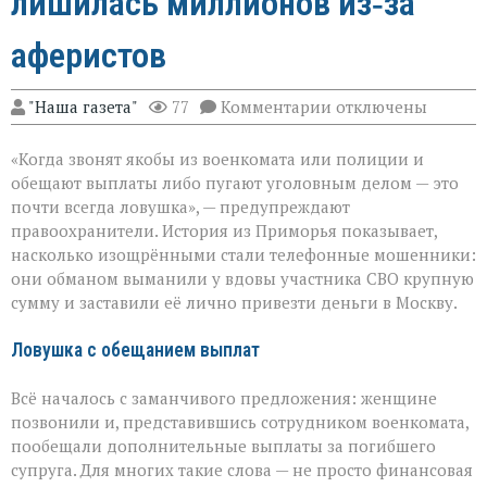
лишилась миллионов из‑за
аферистов
к
"Наша газета"
77
Комментарии
отключены
записи
«Они
«Когда звонят якобы из военкомата или полиции и
сыграли
на
обещают выплаты либо пугают уголовным делом — это
самом
почти всегда ловушка», — предупреждают
больном»:
правоохранители. История из Приморья показывает,
вдова
военного
насколько изощрёнными стали телефонные мошенники:
лишилась
они обманом выманили у вдовы участника СВО крупную
миллионов
сумму и заставили её лично привезти деньги в Москву.
из‑за
аферистов
Ловушка с обещанием выплат
Всё началось с заманчивого предложения: женщине
позвонили и, представившись сотрудником военкомата,
пообещали дополнительные выплаты за погибшего
супруга. Для многих такие слова — не просто финансовая