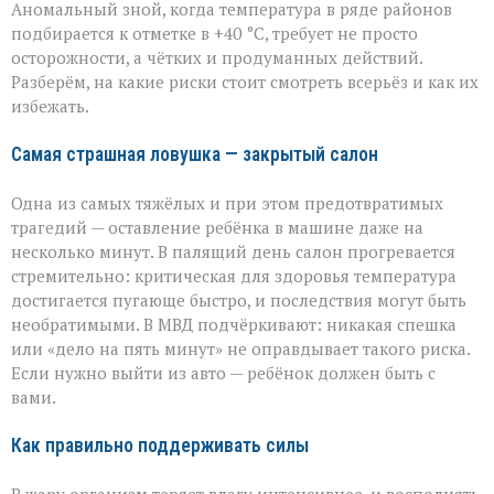
Аномальный зной, когда температура в ряде районов
том,
как
подбирается к отметке в +40 °C, требует не просто
уберечь
осторожности, а чётких и продуманных действий.
себя
Разберём, на какие риски стоит смотреть всерьёз и как их
и
избежать.
близких
Самая страшная ловушка — закрытый салон
Одна из самых тяжёлых и при этом предотвратимых
трагедий — оставление ребёнка в машине даже на
несколько минут. В палящий день салон прогревается
стремительно: критическая для здоровья температура
достигается пугающе быстро, и последствия могут быть
необратимыми. В МВД подчёркивают: никакая спешка
или «дело на пять минут» не оправдывает такого риска.
Если нужно выйти из авто — ребёнок должен быть с
вами.
Как правильно поддерживать силы