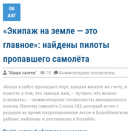
08
АВГ
«Экипаж на земле — это
главное»: найдены пилоты
пропавшего самолёта
к
"Наша газета"
70
Комментарии
отключены
записи
«Экипаж
«Когда в тайге пропадает борт, каждая минута на счету, и
на
земле — это
новость о том, что экипаж жив, — лучшее, что можно
главное»:
услышать», — комментируют специалисты авиационного
найдены
поиска. Пилоты самолёта Cessna 182, который исчез с
пилоты
пропавшего
радаров во время патрулирования лесов в Бодайбинском
самолёта
районе, найдены и доставлены в Бодайбо.