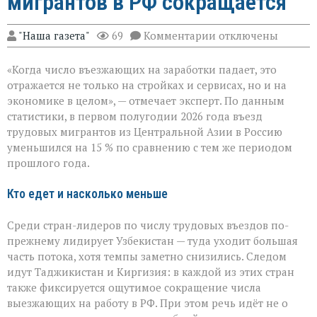
мигрантов в РФ сокращается
к
"Наша газета"
69
Комментарии
отключены
записи
«Рынок
«Когда число въезжающих на заработки падает, это
труда
чувствует
отражается не только на стройках и сервисах, но и на
перемену»:
экономике в целом», — отмечает эксперт. По данным
поток
статистики, в первом полугодии 2026 года въезд
трудовых
мигрантов
трудовых мигрантов из Центральной Азии в Россию
в
уменьшился на 15 % по сравнению с тем же периодом
РФ
прошлого года.
сокращается
Кто едет и насколько меньше
Среди стран-лидеров по числу трудовых въездов по-
прежнему лидирует Узбекистан — туда уходит большая
часть потока, хотя темпы заметно снизились. Следом
идут Таджикистан и Киргизия: в каждой из этих стран
также фиксируется ощутимое сокращение числа
выезжающих на работу в РФ. При этом речь идёт не о