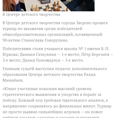
В Центре детского творчества
В Центре детского творчества города Зверево прошел
турнир по шахматам среди победителей
общеобразовательных организаций, посвященный
90‑летию Станислава Говорухина.
Победителями стали учащиеся школы № 1 имени Б. П.
Юркова: Даниил Гатауллин — 1‑е место; Пётр Березнёв —
2‑е место; Данил Пономарчук — 3‑е место.
Главным судьёй выступил педагог дополнительного
образования Центра детского творчества Радик
Минибаев.
«Юные участники показали высокий уровень
стратегического мышления и упорство в борьбе за
победу. Каждый ход требовал тщательного анализа, а
напряжение сохранялось до финальных минут. Турнир
не просто выявил сильнейших игроков — он помог
ребятам закалить характер и научиться проявлять