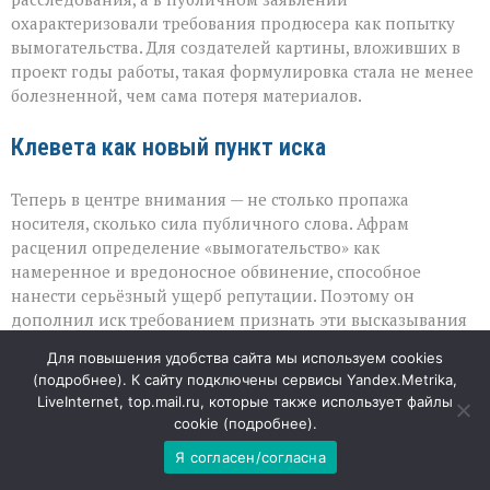
охарактеризовали требования продюсера как попытку
вымогательства. Для создателей картины, вложивших в
проект годы работы, такая формулировка стала не менее
болезненной, чем сама потеря материалов.
Клевета как новый пункт иска
Теперь в центре внимания — не столько пропажа
носителя, сколько сила публичного слова. Афрам
расценил определение «вымогательство» как
намеренное и вредоносное обвинение, способное
нанести серьёзный ущерб репутации. Поэтому он
дополнил иск требованием признать эти высказывания
клеветой. При этом продюсер не называет конкретную
Для повышения удобства сайта мы используем cookies
сумму компенсации: он оставляет этот вопрос на
(
подробнее
). К сайту подключены сервисы Yandex.Metrika,
усмотрение суда, подчёркивая, что важнее восстановить
LiveInternet, top.mail.ru, которые также использует файлы
справедливость и показать, что крупные игроки не могут
cookie (
подробнее
).
безнаказанно ставить под сомнение честность
Я согласен/согласна
партнёров.