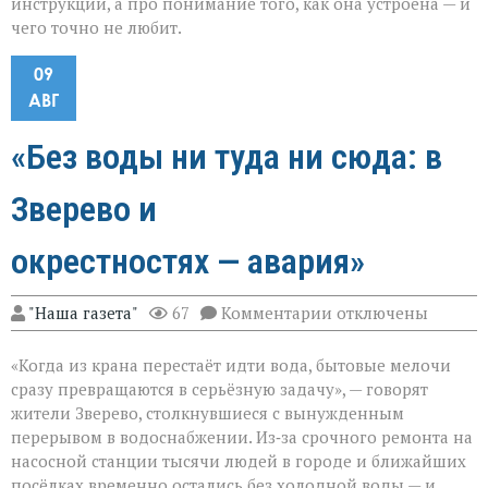
инструкции, а про понимание того, как она устроена — и
чего точно не любит.
09
АВГ
«Без воды ни туда ни сюда: в
Зверево и
окрестностях — авария»
к
"Наша газета"
67
Комментарии
отключены
записи
«Без
«Когда из крана перестаёт идти вода, бытовые мелочи
воды
ни
сразу превращаются в серьёзную задачу», — говорят
туда
жители Зверево, столкнувшиеся с вынужденным
ни
перерывом в водоснабжении. Из‑за срочного ремонта на
сюда:
в
насосной станции тысячи людей в городе и ближайших
Зверево
посёлках временно остались без холодной воды — и