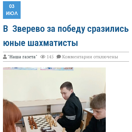
03
ИЮЛ
В Зверево за победу сразились
юные шахматисты
к
"Наша газета"
145
Комментарии
отключены
записи
В
Зверево
за
победу
сразились
юные
шахматисты