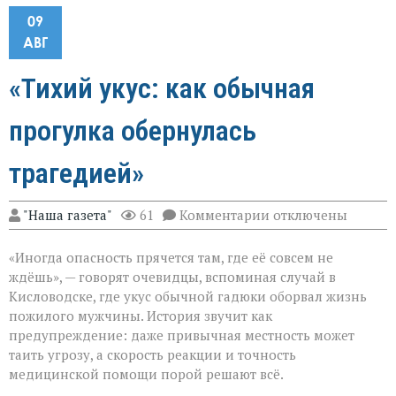
09
АВГ
«Тихий укус: как обычная
прогулка обернулась
трагедией»
к
"Наша газета"
61
Комментарии
отключены
записи
«Тихий
«Иногда опасность прячется там, где её совсем не
укус:
как
ждёшь», — говорят очевидцы, вспоминая случай в
обычная
Кисловодске, где укус обычной гадюки оборвал жизнь
прогулка
пожилого мужчины. История звучит как
обернулась
трагедией»
предупреждение: даже привычная местность может
таить угрозу, а скорость реакции и точность
медицинской помощи порой решают всё.