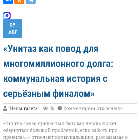
09
АВГ
«Унитаз как повод для
многомиллионного долга:
коммунальная история с
серьёзным финалом»
к
"Наша газета"
86
Комментарии
отключены
записи
«Унитаз
«Иногда самая привычная бытовая деталь может
как
повод
обернуться большой проблемой, если забыть про
для
правила», — отмечают коммунальщики, рассказывая о
многомиллионног