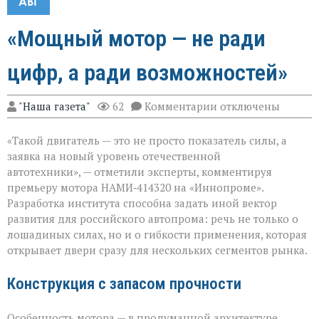
АВГ
«Мощный мотор — не ради
цифр, а ради возможностей»
к
"Наша газета"
62
Комментарии
отключены
записи
«Мощный
«Такой двигатель — это не просто показатель силы, а
мотор — не
ради
заявка на новый уровень отечественной
цифр,
автотехники», — отметили эксперты, комментируя
а
премьеру мотора НАМИ‑414320 на «Иннопроме».
ради
возможностей»
Разработка института способна задать иной вектор
развития для российского автопрома: речь не только о
лошадиных силах, но и о гибкости применения, которая
открывает двери сразу для нескольких сегментов рынка.
Конструкция с запасом прочности
Особенность мотора — в продуманной архитектуре,