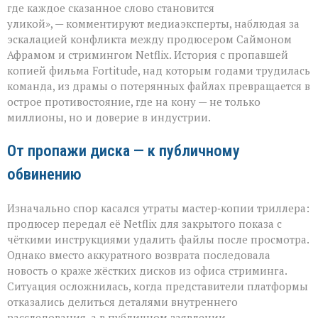
бьёт
где каждое сказанное слово становится
больнее
уликой», — комментируют медиаэксперты, наблюдая за
иска:
эскалацией конфликта между продюсером Саймоном
новый
виток
Афрамом и стримингом Netflix. История с пропавшей
спора
копией фильма Fortitude, над которым годами трудилась
Netflix
команда, из драмы о потерянных файлах превращается в
и
острое противостояние, где на кону — не только
продюсера»
миллионы, но и доверие в индустрии.
От пропажи диска — к публичному
обвинению
Изначально спор касался утраты мастер‑копии триллера:
продюсер передал её Netflix для закрытого показа с
чёткими инструкциями удалить файлы после просмотра.
Однако вместо аккуратного возврата последовала
новость о краже жёстких дисков из офиса стриминга.
Ситуация осложнилась, когда представители платформы
отказались делиться деталями внутреннего
расследования, а в публичном заявлении