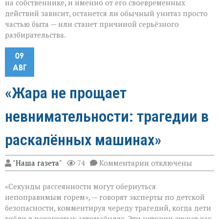
на собственнике, и именно от его своевременных
действий зависит, останется ли обычный унитаз просто
частью быта — или станет причиной серьёзного
разбирательства.
09
АВГ
«Жара не прощает
невнимательности: трагедии в
раскалённых машинах»
к
"Наша газета"
74
Комментарии
отключены
записи
«Жара
«Секунды рассеянности могут обернуться
не
прощает
непоправимым горем», — говорят эксперты по детской
невнимательности
безопасности, комментируя череду трагедий, когда дети
трагедии
гибли в перегретых автомобилях. Эти истории звучат как