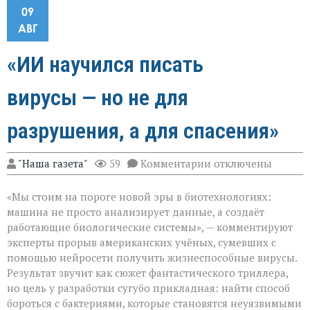
09
АВГ
«ИИ научился писать
вирусы — но не для
разрушения, а для спасения»
к
"Наша газета"
59
Комментарии
отключены
записи
«ИИ
«Мы стоим на пороге новой эры в биотехнологиях:
научился
писать
машина не просто анализирует данные, а создаёт
вирусы — но
работающие биологические системы», — комментируют
не
эксперты прорыв американских учёных, сумевших с
для
разрушения,
помощью нейросети получить жизнеспособные вирусы.
а
Результат звучит как сюжет фантастического триллера,
для
но цель у разработки сугубо прикладная: найти способ
спасения»
бороться с бактериями, которые становятся неуязвимыми