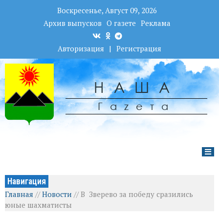
Воскресенье, Август 09, 2026
Архив выпусков
О газете
Реклама
Авторизация
|
Регистрация
НАША
Гаzета
Навигация
Главная
//
Новости
//
В Зверево за победу сразились
юные шахматисты