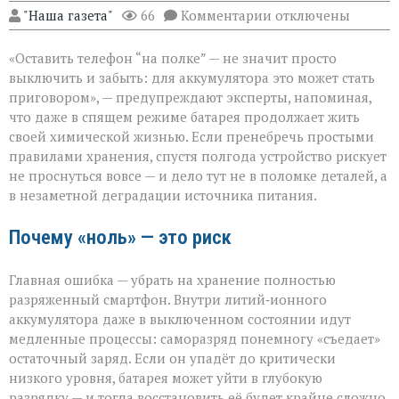
к
"Наша газета"
66
Комментарии
отключены
записи
Батарея
«Оставить телефон “на полке” — не значит просто
скажет
спасибо:
выключить и забыть: для аккумулятора это может стать
правила
приговором», — предупреждают эксперты, напоминая,
хранения
что даже в спящем режиме батарея продолжает жить
гаджета
своей химической жизнью. Если пренебречь простыми
правилами хранения, спустя полгода устройство рискует
не проснуться вовсе — и дело тут не в поломке деталей, а
в незаметной деградации источника питания.
Почему «ноль» — это риск
Главная ошибка — убрать на хранение полностью
разряженный смартфон. Внутри литий‑ионного
аккумулятора даже в выключенном состоянии идут
медленные процессы: саморазряд понемногу «съедает»
остаточный заряд. Если он упадёт до критически
низкого уровня, батарея может уйти в глубокую
разрядку — и тогда восстановить её будет крайне сложно,