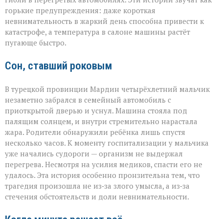
в
раскалённых
горькие предупреждения: даже короткая
машинах»
невнимательность в жаркий день способна привести к
катастрофе, а температура в салоне машины растёт
пугающе быстро.
Сон, ставший роковым
В турецкой провинции Мардин четырёхлетний мальчик
незаметно забрался в семейный автомобиль с
приоткрытой дверью и уснул. Машина стояла под
палящим солнцем, и внутри стремительно нарастала
жара. Родители обнаружили ребёнка лишь спустя
несколько часов. К моменту госпитализации у мальчика
уже начались судороги — организм не выдержал
перегрева. Несмотря на усилия медиков, спасти его не
удалось. Эта история особенно пронзительна тем, что
трагедия произошла не из‑за злого умысла, а из‑за
стечения обстоятельств и доли невнимательности.