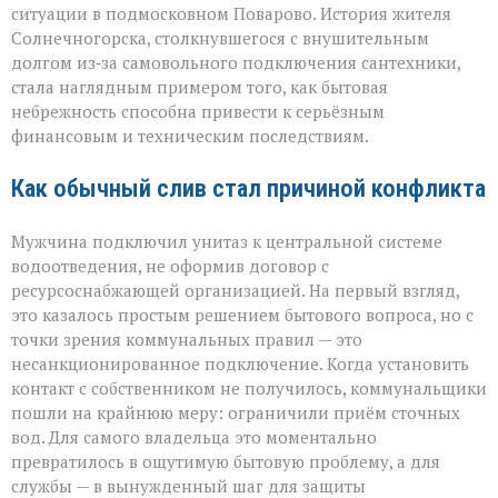
ситуации в подмосковном Поварово. История жителя
долга:
коммунальная
Солнечногорска, столкнувшегося с внушительным
история
долгом из‑за самовольного подключения сантехники,
с
стала наглядным примером того, как бытовая
серьёзным
небрежность способна привести к серьёзным
финалом»
финансовым и техническим последствиям.
Как обычный слив стал причиной конфликта
Мужчина подключил унитаз к центральной системе
водоотведения, не оформив договор с
ресурсоснабжающей организацией. На первый взгляд,
это казалось простым решением бытового вопроса, но с
точки зрения коммунальных правил — это
несанкционированное подключение. Когда установить
контакт с собственником не получилось, коммунальщики
пошли на крайнюю меру: ограничили приём сточных
вод. Для самого владельца это моментально
превратилось в ощутимую бытовую проблему, а для
службы — в вынужденный шаг для защиты